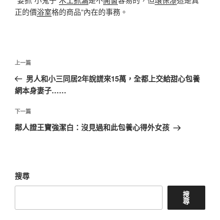
正的價
浴室
格的商品“內在的事務。
文
上
上一篇
章
一
男人和小三同居2年說謊來15萬，全都上交給甜心包養
導
篇
網本身妻子……
覽
文
章
下
下一篇
一
鄰人證王寶強潔白：沒見過和此包養心得外女孩
篇
文
章
搜尋
搜
尋