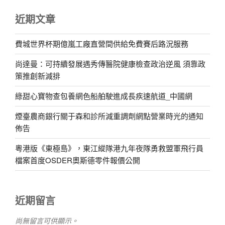
近期文章
費城世界杯期億嵐工廠直營間供給免費賽后路況服務
尚達曼：可持續發展遇秀傳醫院健康檢查政治逆風 須靠政
策推創新減排
綠甜心寶物查包養網色船舶駛進成長疾速航道_中國網
煙臺農商銀行關于森和診所減重調劑網點營業時光的通知
佈告
粵港版《東極島》，東江縱隊港九年夜隊勇救盟軍飛行員
檔案首度OSDER奧斯德零件報價公開
近期留言
尚無留言可供顯示。