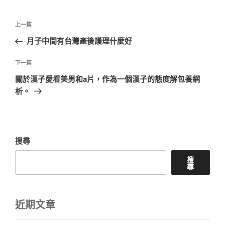
文
上
上一篇
章
一
月子中間有台灣產後護理什麼好
導
篇
覽
文
下
下一篇
章
一
關於漢子愛看美男和a片，作為一個漢子的態度解包養網
篇
析。
文
章
搜尋
搜
尋
近期文章