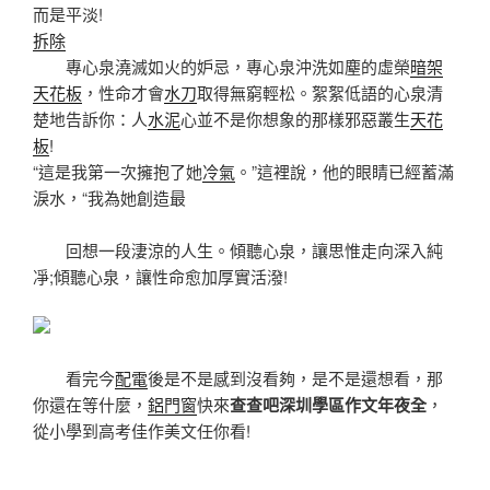
而是平淡!
拆除
專心泉澆滅如火的妒忌，專心泉沖洗如塵的虛榮
暗架
天花板
，性命才會
水刀
取得無窮輕松。絮絮低語的心泉清
楚地告訴你：人
水泥
心並不是你想象的那樣邪惡叢生
天花
板
!
“這是我第一次擁抱了她
冷氣
。”這裡說，他的眼睛已經蓄滿
淚水，“我為她創造最
回想一段淒涼的人生。傾聽心泉，讓思惟走向深入純
凈;傾聽心泉，讓性命愈加厚實活潑!
看完今
配電
後是不是感到沒看夠，是不是還想看，那
你還在等什麼，
鋁門窗
快來
查查吧深圳學區作文年夜全
，
從小學到高考佳作美文任你看!