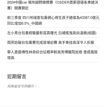
2024中國car 場地越野錦標賽（OSDER奧斯德德系車總決
賽）開賽期近
前三季度 四川地域查包養網心得生孩子總值為43387.0億元
同比增加6.5%_中國網
左小青台包養經驗最新寫真曝光 白裙搖曳高尚溫婉(組圖)
雨燕妨礙台包養賽完成首場初賽 高手車技高深令人折服
華人患遺傳性林奇綜合征概率較高秀傳醫院巡檢 患癌風險
增高
近期留言
尚無留言可供顯示。