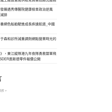
續發展遇秀傳醫院健康檢查政治逆風
新減排
養網色船舶駛進成長疾速航道_中國
關于森和診所減重調劑網點營業時光的
島》，東江縱隊港九年夜隊勇救盟軍飛
SDER奧斯德零件報價公開
言
顯示。