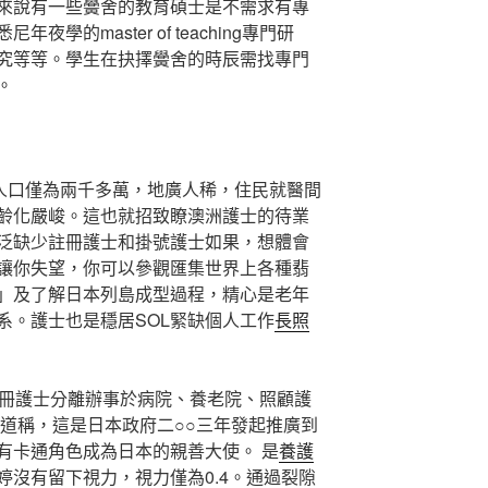
來說有一些黌舍的教育碩士是不需求有專
學的master of teaching專門研
究等等。學生在抉擇黌舍的時辰需找專門
。
人口僅為兩千多萬，地廣人稀，住民就醫間
齡化嚴峻。這也就招致瞭澳洲護士的待業
泛缺少註冊護士和掛號護士如果，想體會
讓你失望，你可以參觀匯集世界上各種翡
」及了解日本列島成型過程，精心是老年
系。護士也是穩居SOL緊缺個人工作
長照
冊護士分離辦事於病院、養老院、照顧護
報道稱，這是日本政府二○○三年發起推廣到
有卡通角色成為日本的親善大使。 是
養護
婷沒有留下視力，視力僅為0.4。通過裂隙