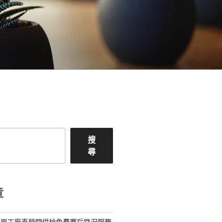
搜
尋
章
億嵐工廠直營間供給免費賽后路況服務