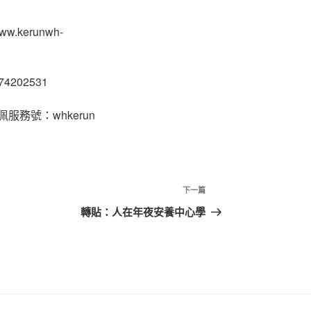
kerunwh-
02531
務號：whkerun
下
下一篇
一
轉貼：人在年夜安養中心學
篇
文
章