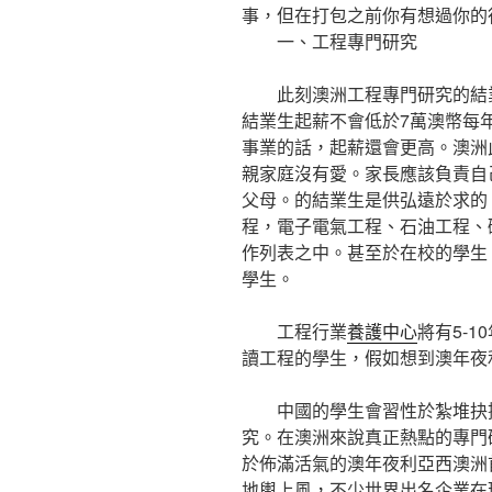
事，但在打包之前你有想過你的
一、工程專門研究
此刻澳洲工程專門研究的結業生
結業生起薪不會低於7萬澳幣每
事業的話，起薪還會更高。澳洲
親家庭沒有愛。家長應該負責自
父母。的結業生是供弘遠於求的
程，電子電氣工程、石油工程、
作列表之中。甚至於在校的學生
學生。
工程行業
養護中心
將有5-
讀工程的學生，假如想到澳年夜
中國的學生會習性於紮堆抉擇
究。在澳洲來說真正熱點的專門
於佈滿活氣的澳年夜利亞西澳洲
地輿上風，不少世界出名企業在