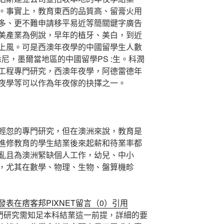
。事實上，教育東西的品質高、留膏火用
多、更不難申請移平易近等簡關鍵字廣告
美產業為例說，早年的植牙、美白，到近
上風。可是西澳年夜學的中國留學生人數
尼，墨爾當地區的中國留學PS :生。科潤
工程專門研究，西澳年夜學，阿德雷德年
夜學等可以作為年夜傢的抉擇之一。
忽的專門研究，但在澳洲來說，教育是
進修教育的學生結業後來起薪和待業率都
亂且為澳洲緊缺個人工作，幼兒、中小
，尤其在數學、物理、生物、盤算機畛
表在痞客邦PIXNET留言（0）引用
門研究需知足本科結業這一前提，詳細的要