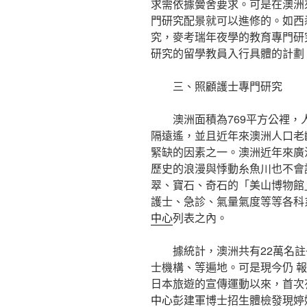
求需依據黌舍要求。可是在澳洲
門研究配景就可以進修的。如西悉尼年夜
究，麥考瑞年夜學的教育專門研
研究的留學教員入行具體的計劃
三、照顧護士專門研究
澳洲面積為769平方公裡，
隔遠遙，並且近年來澳洲人口老
緊缺的因素之一。澳洲近年來廣
歷史的浪漫與悸動糸魚川也不會
翠、寶石、奇石的「美山博物館
護士、急診、氣量氣度等等各科
中心
列表之內。
據統計，澳洲共有22萬名註
士機構、等遍地。可是現今仍 
日本旅遊的宣傳運動以來，首次
中心
彭建軍博士招生體檢發現婷