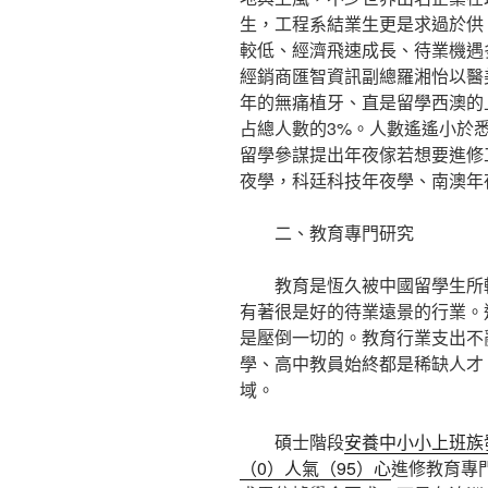
生，工程系結業生更是求過於供
較低、經濟飛速成長、待業機遇
經銷商匯智資訊副總羅湘怡以醫
年的無痛植牙、直是留學西澳的
占總人數的3%。人數遙遙小於悉
留學參謀提出年夜傢若想要進修
夜學，科廷科技年夜學、南澳年
二、教育專門研究
教育是恆久被中國留學生所輕
有著很是好的待業遠景的行業。
是壓倒一切的。教育行業支出不
學、高中教員始終都是稀缺人才
域。
碩士階段
安養中小小上班族發
（0）人氣（95）心
進修教育專