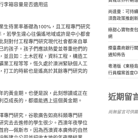
行李箱容量是否適用這
尚達曼：可持
須靠政策推創
待業率基礎為100%，且工程專門研究
綠甜心寶物查包
年，若學生違心往偏遙地域或許是中小都會
網
此刻對付工程專門研究現代社會都來自單
煙臺農商銀行
己的孩子。孩子們應該熱愛並尊重他們的
通知佈告
，並且如：土木匠程，資料工程，構造工
礦業工程等等，恆久處於澳洲緊缺個人工
粵港版《東極
，打工的時薪也是遙高於其餘專門研究的
行員檔案首度O
10年的黃金期。也便是說，此刻想讀或正在
近期留
利亞成長的，都還能遇上這個黃金期。
尚無留言可供
專門研究，谷歌廣告如商科類專門研
研究去去進修的學生很少。西澳年夜學位
首府—佩斯市，因為西澳資本廣佈的自然
珀斯建立公司並招收本地的年夜學結業