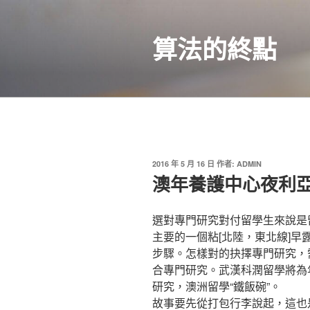
跳
至
算法的終點
主
要
內
容
發
2016 年 5 月 16 日
作者:
ADMIN
佈
澳年養護中心夜利
於
選對專門研究對付留學生來說是
主要的一個粘[北陸，東北線]
步驟。怎樣對的抉擇專門研究，
合專門研究。武漢科潤留學將為
研究，澳洲留學“鐵飯碗”。
故事要先從打包行李說起，這也