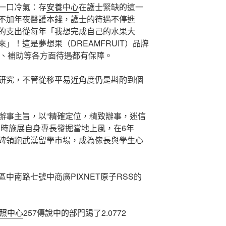
一口冷氣：存
安養中心
在護士緊缺的這一
不加年夜醫護本錢，護士的待遇不停進
的支出從每年「我想完成自己的水果大
」！這是夢想果（DREAMFRUIT）品牌
且加班、補助等各方面待遇都有保障。
究，不管從移平易近角度仍是斟酌到個
事主旨，以“精確定位，精致辦事，迷信
同時施展自身專長發掘當地上風，在6年
碑領跑武漢留學市場，成為傢長與學生心
南路七號中商廣PIXNET原子RSS的
照中心
257傳說中的部門踢了2.0772