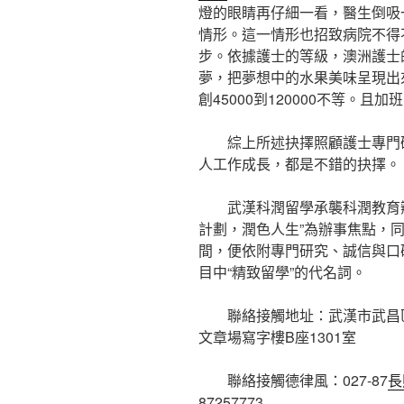
燈的眼睛再仔細一看，醫生倒吸
情形。這一情形也招致病院不得
步。依據護士的等級，澳洲護士
夢，把夢想中的水果美味呈現出來
創45000到120000不等。
綜上所述抉擇照顧護士專門研
人工作成長，都是不錯的抉擇。
武漢科潤留學承襲科潤教育辦
計劃，潤色人生”為辦事焦點，
間，便依附專門研究、誠信與口
目中“精致留學”的代名詞。
聯絡接觸地址：武漢市武昌區中
文章場寫字樓B座1301室
聯絡接觸德律風：027-87
長
87257773