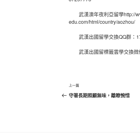
武漢澳年夜利亞留學http://www.
edu.com/html/country/aozhou/
武漢出國留學交換QQ群：1742
武漢出國留標籤雲學交換微佩服
文
上
上一篇
章
一
守著長期照顧無味，離瞭惋惜
篇
導
文
覽
章