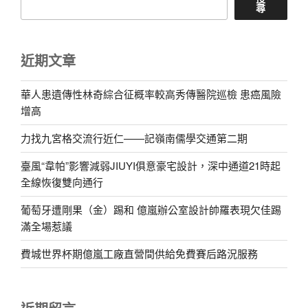
尋
近期文章
華人患遺傳性林奇綜合征概率較高秀傳醫院巡檢 患癌風險
增高
力找九宮格交流行近仁——記嶺南儒學交通第二期
臺風“韋帕”影響減弱JIUYI俱意豪宅設計，深中通道21時起
全線恢復雙向通行
葡萄牙遭剛果（金）踢和 億嵐辦公室設計帥羅表現欠佳踢
滿全場惹議
費城世界杯期億嵐工廠直營間供給免費賽后路況服務