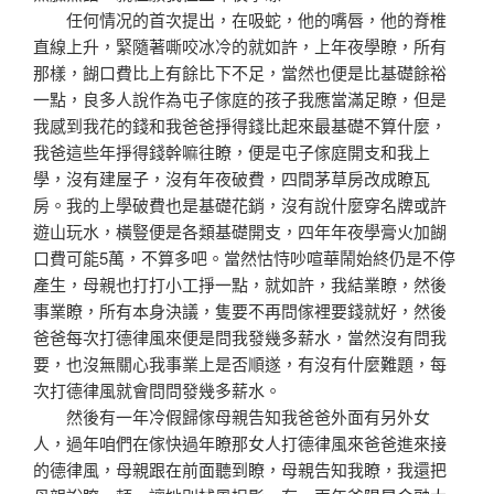
任何情况的首次提出，在吸蛇，他的嘴唇，他的脊椎
直線上升，緊隨著嘶咬冰冷的就如許，上年夜學瞭，所有
那樣，餬口費比上有餘比下不足，當然也便是比基礎餘裕
一點，良多人說作為屯子傢庭的孩子我應當滿足瞭，但是
我感到我花的錢和我爸爸掙得錢比起來最基礎不算什麼，
我爸這些年掙得錢幹嘛往瞭，便是屯子傢庭開支和我上
學，沒有建屋子，沒有年夜破費，四間茅草房改成瞭瓦
房。我的上學破費也是基礎花銷，沒有說什麼穿名牌或許
遊山玩水，橫豎便是各類基礎開支，四年年夜學膏火加餬
口費可能5萬，不算多吧。當然怙恃吵喧華鬧始終仍是不停
產生，母親也打打小工掙一點，就如許，我結業瞭，然後
事業瞭，所有本身決議，隻要不再問傢裡要錢就好，然後
爸爸每次打德律風來便是問我發幾多薪水，當然沒有問我
要，也沒無關心我事業上是否順遂，有沒有什麼難題，每
次打德律風就會問問發幾多薪水。
然後有一年冷假歸傢母親告知我爸爸外面有另外女
人，過年咱們在傢快過年瞭那女人打德律風來爸爸進來接
的德律風，母親跟在前面聽到瞭，母親告知我瞭，我還把