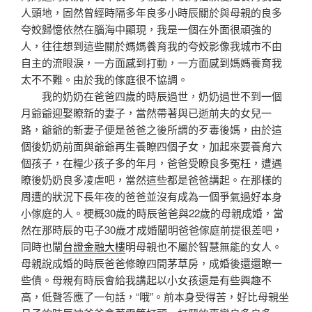
人頭地，固然曾經時隔多年良多小時辰關於與母親的良多
夸姣歸憶依然在腦海中顯現，我是一個在外面很頑強的
人，往往想到這些關於媽媽養育我的夸姣影像我城市不由
自主的流眼淚，一方面感到打動，一方面感到媽媽養育我
太不不難。由於我的傢庭很不協調。
我的奶奶在爸爸四歲的時辰過世，奶奶過世不到一個
月爺爺迎娶瞭新的妻子，當然帶著與已逝前夫的女兒一
路，爺爺的新妻子便是爸爸之後所謂的歹毒後媽，由於這
個後奶奶前面與爺爺再生養瞭四個子女，加起來要養育六
個孩子，在糧少孩子多的年月，爸爸受瞭良多冤枉，遭遇
瞭後奶奶良多凌虐吧，當然這些都是爸爸講起。在那樣的
周遭的狀況下長年夜的爸爸並沒有成為一個爭氣過好本身
小傢庭的人。梗概30歲的時辰爸爸與22歲的母親成婚，當
然在那時辰的屯子30歲才成婚闡明爸爸傢庭前提很差吧，
同時也闡
台證金融大樓
明母親也不屬於智慧無能的女人。
母親說成婚的時辰爸爸修瞭四間茅草房，成婚後還還瞭一
些債。母親有時辰會給我講起以小女孩還是有些興趣不
高，低聲答應了一句話，“哦”。前本身受得苦，好比母親坐