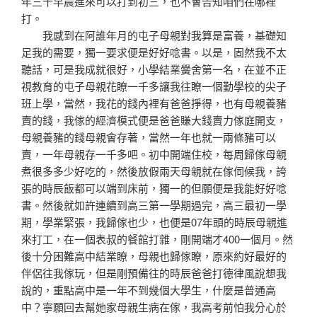
年三十早晨進來可以打到初三，也不會告知咱們在哪裡
打。
我感到在阿誰年月的屯子母親對我算是富養，基礎知
足我的需要，獨一要求便是好好唸書。以是，固然我不太
聽話，可是我成就很好，小學結業黌舍第一名，在並不正
視教育的屯子母親花瞭一千多讓我往瞭一個勤學校的尖子
班上學，當然，我花的錢內裡有爸爸掙得，也有母親養豬
賣的錢，我傢的經濟模式便是爸爸賺大錢賣力傢庭開支，
母親養豬的錢母親會存著，當然一年也就一兩條豬可以
賣，一年母親存一千多吧。初中開端住校，每周歸傢母親
煮很多多少好吃的，然後放假兩天母親就在傢伺候我，誇
張的時辰飯都可以端到床前，獨一的但願便是我能好好唸
書。然後就如許連續到高三第一學期過完，高三最初一學
期，學業緊張，我歸傢也少，也便是07年頭的時辰母親進
來打工，在一個表叔的餐館打雜，剛開端才400一個月。然
後十分困難高中結業瞭，母親也歸傢瞭，原來約好最好的
伴侶往我傢玩，但是剛預備往的時辰爸爸打德律風說想我
說的，重點高中是一年不到幾個大學生，什麼是普通高
中？寧願回去幫她家母親生病在傢，我高考前怕我分心於