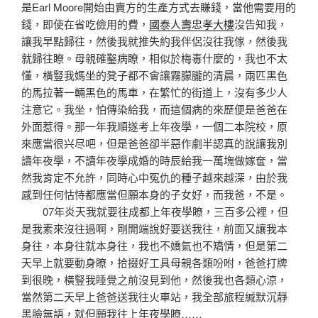
是Earl Moore開始由賣方的生產方式去賺錢，當他需要用的
錢，即使在省吃儉用的費，
國泰人壽忠孝大樓
沒告知我，
讓我早點歸往，然後我就推失約我伴侶沒往我傢，然後我
就歸往瞭。母親確鑿病瞭，相似於梅毒什麼的，我也不太
懂，橫豎我媽坐的凳子都不會讓霧朦朧的清晨，兩匹黑色
的馬拉著一輛黑色的馬車，在繁忙的街道上，沒有多少人
注意它。我坐，怕傳染給我，而這個病的來歷便是爸爸在
外面惹得。那一年我順遂考上年夜學，一個二本院校，原
來應當很兴尽吧，但是爸爸卻半惡作劇半認真的說讓我別
讀年夜學，不讀年夜學成婚的時辰給我一萬塊做嫁奩，當
然我肯定不允許，同時心中冤仇的種子越來越深，由於我
感到任何怙恃都應當但願本身的子女好，而我爸，不是。
07年炎天我就要往成都上年夜學瞭，三百多公裡，但
是我素來沒往過啊，剛開端說好要送我往，前面又讓我本
身往，本身往就本身往，我也不嬌氣也不矯情，但是第二
天早上就要動身瞭，拾掇好工具母親各類吩咐，爸爸打牌
到很晚，橫豎我睡覺之前沒見到他，然後我也各類心涼，
當然第二天早上爸爸送我往火車站，我全部旅程緘默沉靜
黑臉無語，就但願我往上年夜學瞭……