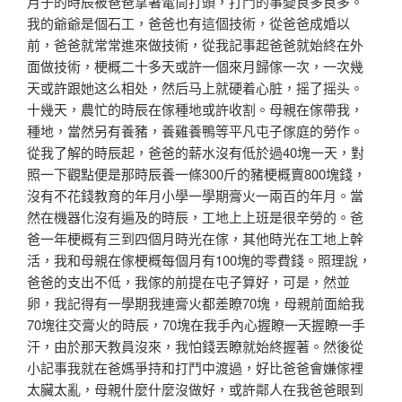
月子的時辰被爸爸拿著電筒打頭，打鬥的事變良多良多。
我的爺爺是個石工，爸爸也有這個技術，從爸爸成婚以
前，爸爸就常常進來做技術，從我記事起爸爸就始終在外
面做技術，梗概二十多天或許一個來月歸傢一次，一次幾
天或許跟她这么相处，然​​后马上就硬着心脏，摇了摇头。
十幾天，農忙的時辰在傢種地或許收割。母親在傢帶我，
種地，當然另有養豬，養雞養鴨等平凡屯子傢庭的勞作。
從我了解的時辰起，爸爸的薪水沒有低於過40塊一天，對
照一下觀點便是那時辰養一條300斤的豬梗概賣800塊錢，
沒有不花錢教育的年月小學一學期膏火一兩百的年月。當
然在機器化沒有遍及的時辰，工地上上班是很辛勞的。爸
爸一年梗概有三到四個月時光在傢，其他時光在工地上幹
活，我和母親在傢梗概每個月有100塊的零費錢。照理說，
爸爸的支出不低，我傢的前提在屯子算好，可是，然並
卵，我記得有一學期我連膏火都差瞭70塊，母親前面給我
70塊往交膏火的時辰，70塊在我手內心握瞭一天握瞭一手
汗，由於那天教員沒來，我怕錢丟瞭就始終握著。然後從
小記事我就在爸媽爭持和打鬥中渡過，好比爸爸會嫌傢裡
太臟太亂，母親什麼什麼沒做好，或許鄰人在我爸爸眼到