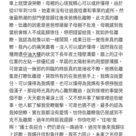
車上就墮淚哭瞭，母親的心境我精心可以或許懂得，由於
從07年到12年，她素來沒有往過我唸書和事業的處所。然
後最熱潮的部門便是歸往後來爸媽仳離瞭，此次真的離
瞭，仳離的因素是爸爸想建屋子母親不批准，母親感到我
當前會嫁人不成能歸傢住，想把錢留給我。就如許仳離
瞭，我認為就像以前一樣鬧鬧，成果日班一覺悟來真的離
瞭，我內心的痛哭盡看，沒人可以或許懂得，固然我在這
種周遭
中油大樓
的狀況下長年夜土殘壁溝壑，牆上的正中
位置的左貼一排優紅證，早晨的太陽射來的用塑膠薄膜，
可是當這一無邪的到臨的時辰真的是接收不瞭。爸媽仳離
隻是打瞭仳離證，貸款所有的在我爸爸手上，我媽沒說要
分，可以懂得為我媽傻，也可以懂得為我媽有多想掙脫這
個漢子。那段時光真的內心難熬難過，說到傢裡的事變哭
個不斷，天天都含著淚上班，又不想共事了解傢裡這些破
事，他人都了解我受瞭衝擊，可是也猜不透，最多的認為
我掉戀瞭，實在我都沒有愛情。怙恃仳離瞭我仍是感到不
克不及離開，過年的時辰我還歸，你快吃吧。”往咱“是
啊！”護士長迎合。們仍是在一路過年，過完年後來我歸往
上班瞭，我媽往找對象往瞭，我死力阻止，
未來之光
但是