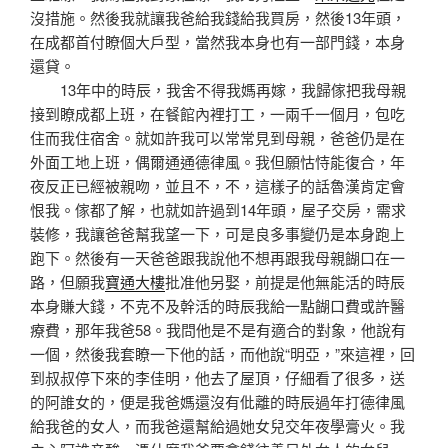
沒措施。然後我就讓我爸給我錢給我買房，然後13年頭，
在成都首付瞭個大戶型，當然我本身也有一部門錢，本身
還貸。
13年中的時辰，我舍不得我媽再嫁，我歸傢把我母親
接到瞭成都上班，在餐館內裡打工，一兩千一個月，包吃
住而我住宿舍。就如許我可以常常見到母親，爸爸仍是在
外面工地上班，偶爾通通德律風。我但願怙恃能復合，年
夜反正已經被親吻，並且不，不，這樣子的話魯漢肯定會
恨我。傢都了解，也就如許過到14年頭，屋子交房，需求
裝修，我讓爸爸幫我望一下，可是良多事變仍是本身跑上
跑下。然後有一天爸爸跟我說他不想再跟我母親餬口在一
路，但願我
寶通大樓
批准他另娶，前提是他無能活的時辰
本身賺大錢，不克不及幹活的時辰我給一點餬口費或許醫
療費，那年我爸58。我問他是不是有適合的對象，他說有
一個，然後我套瞭一下他的話，而他說“明亞，”來這裡，回
到叔叔停下來的李佳明，他去了屋頂，仔細看了很多，送
的阿誰女的，便是我爸媽還沒有仳離的時辰過年打德律風
給我爸的女人，而我爸還幫給過她女兒交年夜學膏火。我