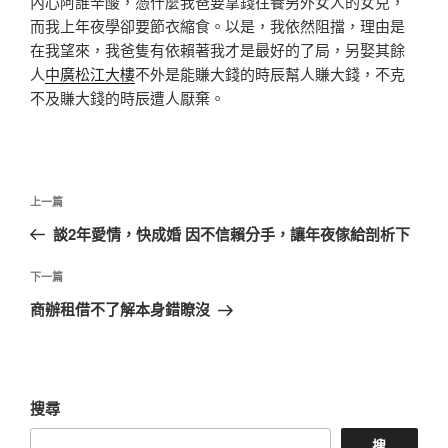
內心阿誰辛酸，憑什麼我爸要拿錢往養另外女人的女兒，
而我上年夜學卻要節衣縮食。以是，我依然阻擋，理由是
在我望來，我爸隻有依賴著我才是最好的了局，另娶其餘
人
中廣松江大樓
不外是能賺大錢的時辰幫人賺大錢，不克
不及賺大錢的時辰遭人厭棄。
文
上
上一篇
章
一
談2年愛情，快成婚 因不信賴分手，讓年夜傢給剖析下
導
篇
覽
文
下
下一篇
章
一
商辦租借不了解本身錯瞭沒
篇
文
章
搜尋
搜