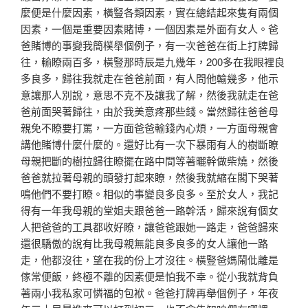
麼便是什麼因素，橫豎各類因素，實在總結起來隻有兩個
因素，一個是重要因素賭博，一個因素是外面有女人。爸
爸賭博的事變我簡樸舉個例子，有一次爸爸在街上打牌歸
往，輸瞭兩百多，橫豎那時辰是九幾年，200多在我眼裡良
多良多，歸往我就走在爸爸前面，有人問他輸幾多，他示
意讓那人別說，意思不克不及讓我了解，然後我就走在爸
爸前面哭著歸往，由於我美意疼那些錢。當然歸往爸爸母
親免不瞭要打罵，一方面爸爸輸錢內心煩，一方面母親會
講他賭博什麼什麼的。還好比有一次下暴雨有人的樹斷瞭
母親把斷的樹拉歸往瞭擺在路中間等著曬幹做柴燒，然後
爸爸就拉著母親的頭發打起來瞭，然後我就縮在閣下哭著
鳴他們不要打瞭。相似的事變良多良多。至於女人，我記
得有一年我母親的堂姐夫跟爸爸一路幹活，歸來說有個女
人把爸爸的工具都收好瞭，讓爸爸跟她一路走，爸爸歸來
還很驕傲的說有比我母親無能良多良多的女人讓他一路
走，他都沒往，望在我的份上才沒往。橫豎爸媽鬧仳離是
傢常便飯，終極不離的因素便是怕我不幸。從小我就背負
著兩小我私家可憐福的包袱。爸爸打牌再舉個例子，年夜