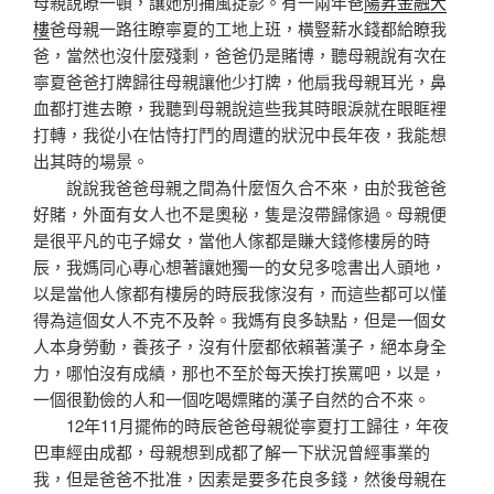
母親說瞭一頓，讓她別捕風捉影。有一兩年爸
陽昇金融大
樓
爸母親一路往瞭寧夏的工地上班，橫豎薪水錢都給瞭我
爸，當然也沒什麼殘剩，爸爸仍是賭博，聽母親說有次在
寧夏爸爸打牌歸往母親讓他少打牌，他扇我母親耳光，鼻
血都打進去瞭，我聽到母親說這些我其時眼淚就在眼眶裡
打轉，我從小在怙恃打鬥的周遭的狀況中長年夜，我能想
出其時的場景。
說說我爸爸母親之間為什麼恆久合不來，由於我爸爸
好賭，外面有女人也不是奧秘，隻是沒帶歸傢過。母親便
是很平凡的屯子婦女，當他人傢都是賺大錢修樓房的時
辰，我媽同心專心想著讓她獨一的女兒多唸書出人頭地，
以是當他人傢都有樓房的時辰我傢沒有，而這些都可以懂
得為這個女人不克不及幹。我媽有良多缺點，但是一個女
人本身勞動，養孩子，沒有什麼都依賴著漢子，絕本身全
力，哪怕沒有成績，那也不至於每天挨打挨罵吧，以是，
一個很勤儉的人和一個吃喝嫖賭的漢子自然的合不來。
12年11月擺佈的時辰爸爸母親從寧夏打工歸往，年夜
巴車經由成都，母親想到成都了解一下狀況曾經事業的
我，但是爸爸不批准，因素是要多花良多錢，然後母親在