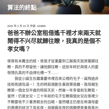
跳
算法的終點
至
主
要
內
發
2020 年 3 月 23 日
作者:
ADMIN
佈
爸爸不辦公室租借遙千裡才來兩天就
容
於
鬧得不兴尽就歸往瞭，我真的是個不
孝女嗎？
傢傢有本難念的經，爸爸才從重慶到江蘇兩天就哭著歸往
瞭，真的不想留他，讓他歸往瞭，這些年終於與傢人的愛
恨情仇真的不由得吐槽一下……
我從小誕生在離重慶市裡百來公裡的屯子，誕飛過非
技術術語包涵。）生的時辰規劃生養政策很嚴，我母親生
瞭第一個女兒半歲的時辰夭折，然後一年多當前生瞭我，
當然，仍是女兒。三十年前的屯子生瞭兩個女兒在傢裡少
不瞭要收不少重男輕女的白眼，當然樓主仍是在佈滿母愛
的周遭的狀況下長年夜，母親最年夜的宿願便是養育我出