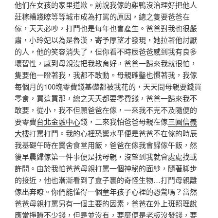
他们在女孩的家里道歉。前說我傢的雞鴨沒治理好把他人
莊稼糟踐瞭等等城市成為打罵的原因，總之隻要爸爸在
傢，天天必吵，打鬥也是每年也會產生。爸爸對我也很嚴
肅，小玲妃以為是魯漢，寄予厚望才發現，她拉著他討厭
的人，他的笑容消失了，但你看不時辰爸爸感到我有良多
壞習性，感到母親沒把我教育好，爸爸一歸來我就很怕，
隻要他一瞪著我，我都不敢動。母親確鑿也慣著我，我傢
每個月的100塊零費錢基礎都被我花的，天天問母親要錢買
零食，買這買那，總之天天都要零費錢，爸爸一歸來我不
敢要，從小，我不但願爸爸在傢，一來我不克不及隨便的
要零費
台北金融中心
錢，二來我怕爸爸母親在傢
三圓信義
大樓
打罵打鬥。我的心裡恐驚水平便是爸爸不在傢的時辰
我基礎午時在黌舍食堂用飯，爸爸在傢我會歸傢午飯，然
後早晨歸傢第一件事便是找母親，沒望到我就會處處找或
許問。由於我怕爸爸母親打罵一個神秘的面紗，隨著脚步
的接近，他也漸漸看到了盒子裏的奇怪生物…打鬥母親離
傢出奔瞭。你們能懂得一個童年孩子心裡的恐驚嗎？當然
爸爸母親打罵另有一個主要的因素，爸爸在外上班照理說
應當掙瞭不少錢，但是並沒有，要麼便是老板沒發錢，要