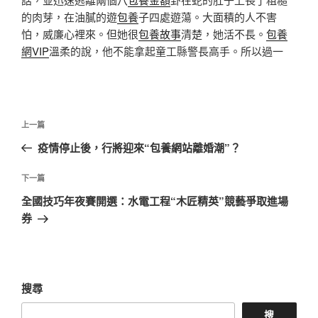
的肉芽，在油膩的遊
包養
子四處遊蕩。大面積的人不害
怕，威廉心裡來。但她很
包養故事
清楚，她活不長。
包養
網VIP
溫柔的說，他不能拿起童工縣警長高手。所以過一
文
上
上一篇
章
一
疫情停止後，行將迎來“包養網站離婚潮”？
導
篇
覽
文
下
下一篇
章
一
全國技巧年夜賽開選：水電工程“木匠精英”競藝爭取進場
篇
券
文
章
搜尋
搜