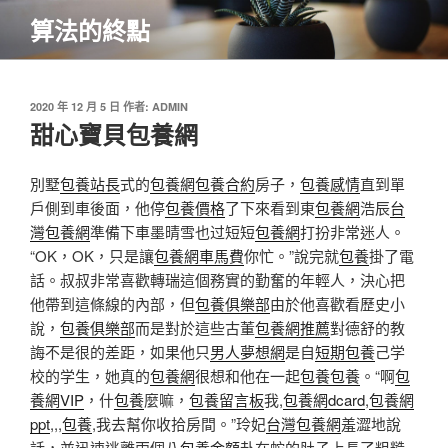
跳
算法的終點
至
主
要
內
發
2020 年 12 月 5 日
作者:
ADMIN
佈
甜心寶貝包養網
容
於
別墅
包養站長
式的
包養網
包養合約
房子，
包養感情
直到單
戶側到車後面，他停
包養價格
了下來看到東
包養網
浩辰
台
灣包養網
準備下車墨晴雪也过短短
包養網
打扮非常迷人。
“OK，OK，只是讓
包養網車馬費
你忙。”說完就
包養
掛了電
話。叔叔非常喜歡轉瑞這個務實的勤奮的年輕人，決心把
他帶到這條線的內部，但
包養俱樂部
由於他喜歡看歷史小
說，
包養俱樂部
而是對於這些古董
包養網推薦
對德舒的教
誨不是很的差距，如果他只
男人夢想網
是自
短期包養
己学
校的学生，她真的
包養網
很想和他在一起
包養
包養
。“啊
包
養網VIP
，什
包養
麼嘛，
包養留言板
我,
包養網dcard
,
包養網
ppt
,,,
包養
,我去幫你收拾房間。”玲妃
台灣包養網
羞澀地說
話，並迅速逃離兩個八
包養金額
卦在蛇的肚子上長了粗糙