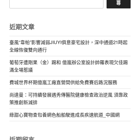
尋
近期文章
臺風“韋帕”影響減弱JIUYI俱意豪宅設計，深中通道21時起
全線恢復雙向通行
葡萄牙遭剛果（金）踢和 億嵐辦公室設計帥羅表現欠佳踢
滿全場惹議
費城世界杯期億嵐工廠直營間供給免費賽后路況服務
尚達曼：可持續發展遇秀傳醫院健康檢查政治逆風 須靠政
策推創新減排
綠甜心寶物查包養網色船舶駛進成長疾速航道_中國網
近期留言