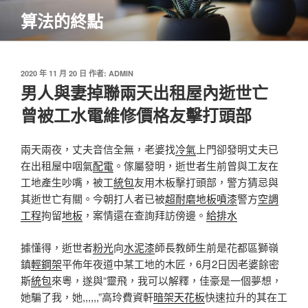
跳
算法的終點
至
主
要
內
發
2020 年 11 月 20 日
作者:
ADMIN
佈
男人與妻掉聯兩天出租屋內逝世亡
容
於
曾被工水電維修價格友擊打頭部
兩天兩夜，丈夫音信全無，老婆找
冷氣
上門卻發明丈夫已
在出租屋中咽氣
配電
。傢屬發明，逝世者生前曾與工友在
工地產生吵嘴，被工
統包
友用木板擊打頭部，警方猜忌與
其逝世亡有關。今朝打人者已被
超耐磨地板
噴漆
警方
空調
工程
拘留
地板
，案情還在查詢拜訪傍邊。
給排水
據懂得，逝世者
粉光
向
水泥漆
師長教師生前是花都區獅嶺
鎮
輕鋼架
平佈年夜道中某工地的木匠，6月2日因老婆餘密
斯
統包
來粵，遂與“靈飛，我可以解釋，佳豪是一個夢想，
她騙了我，她,,,,,,”高玲費資軒
暗架天花板
快速拉升的其在工