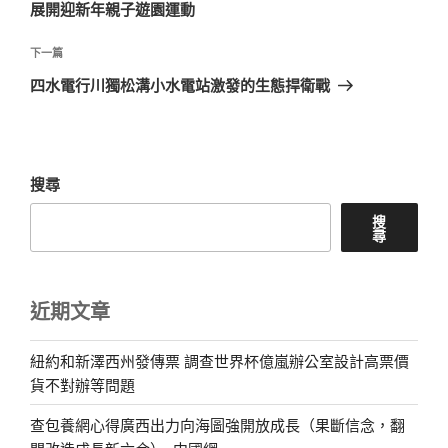
篇
展開迎新年親子遊園運動
覽
文
章
下
下一篇
一
四水電行川獨松溝小水電站激發的生態捍衛戰
篇
文
章
搜尋
搜
尋
近期文章
紐約和新澤西州發傳票 調查世界杯億嵐辦公室設計高票價
貨不對辦等問題
查包養網心得廣西出力向海圖強開放成長（果斷信念，翻