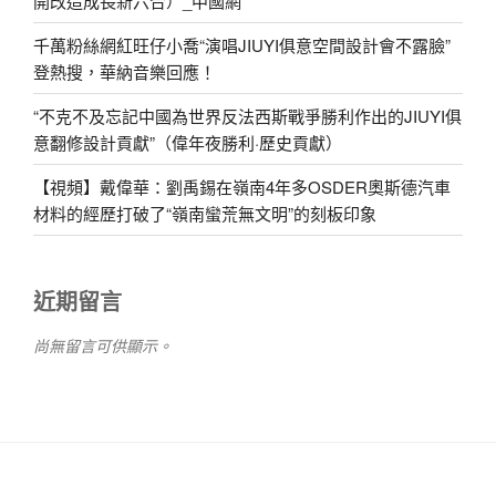
開改造成長新六合）_中國網
千萬粉絲網紅旺仔小喬“演唱JIUYI俱意空間設計會不露臉”
登熱搜，華納音樂回應！
“不克不及忘記中國為世界反法西斯戰爭勝利作出的JIUYI俱
意翻修設計貢獻”（偉年夜勝利·歷史貢獻）
【視頻】戴偉華：劉禹錫在嶺南4年多OSDER奧斯德汽車
材料的經歷打破了“嶺南蠻荒無文明”的刻板印象
近期留言
尚無留言可供顯示。