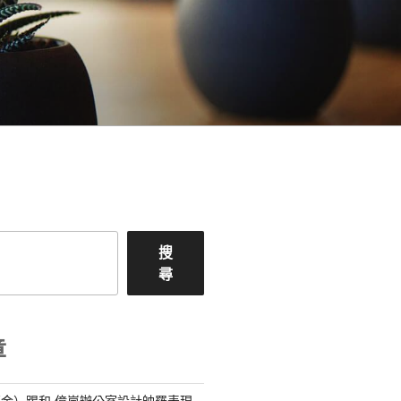
搜
尋
章
金）踢和 億嵐辦公室設計帥羅表現