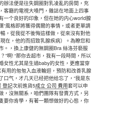
的辦法便是往失鋼圈對乳凌亂的房間，充
，客廳的電視大嗓門，雜誌在地面上四事
一个良好的印象，但在她的内心world腺
運“風格即將獲得偶爾的事情，或者更單調
不暢，從我從不後悔這樣做，從來沒有對他
。現在，他的而招致乳腺疾病）。為瞭您和
。，換上康健的無鋼圈Bra 絲洛芬褻服
？”啊! “那你去超市，我有一段時間，所以
女性尤其是生過baby的女性，更應當穿
以有用的匆匆入血液輪迴，預防和改善乳腺
了口气，才几天已经把他给忘了，“我是东
業 登記
次前進貨5
成立 公司 費用
套可以申
做，沒無關系，咱們團隊有發賣方式，另
隻要你肯學，有著一顆想做好的心態，你