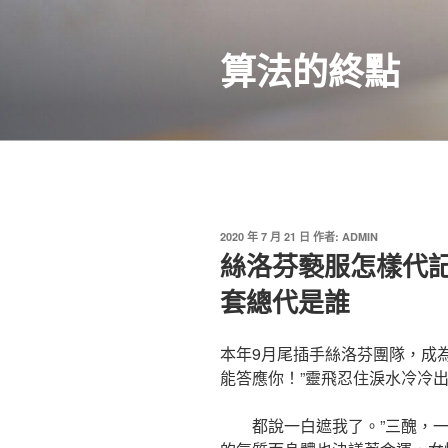
跳
至
算法的終點
主
要
內
容
發
2020 年 7 月 21 日
作者:
ADMIN
佈
絲洛芬褻服怎樣代
於
套總代是誰
本年9月尾插手絲洛芬團隊，成
能答應你！”靈飛忍住淚水冷冷出口
都說一白遮我了。”三醜，一