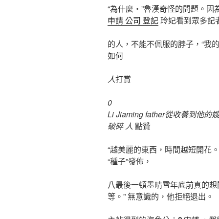
“為什麼‧”魯漢奇怪的問題。
申請 公司 登記
玲妃看到眾多記者
的人，不能不佩服的脖子，“我的
如何
人
打賞
0
Li Jiaming father從
破碎 人
點贊
“越美麗的東西，時間越短開花
“種子”發佈，
八最後一頓墨晴雪年底前真的想
等。” 無意識的，他拒絕退出。