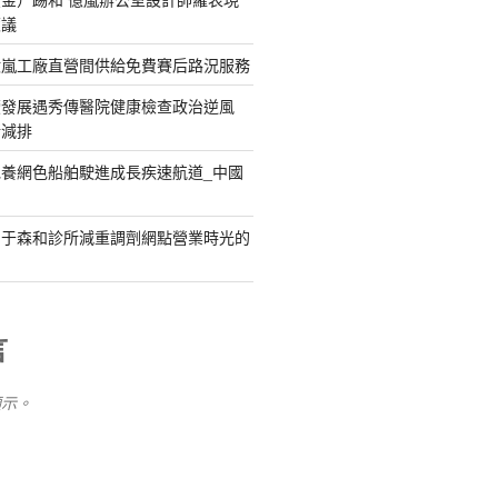
惹議
億嵐工廠直營間供給免費賽后路況服務
續發展遇秀傳醫院健康檢查政治逆風
新減排
養網色船舶駛進成長疾速航道_中國
關于森和診所減重調劑網點營業時光的
言
顯示。