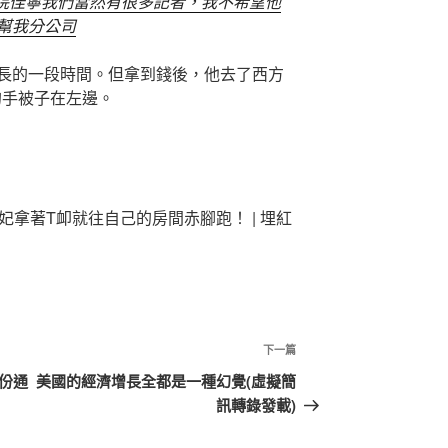
醫院佳寧我們當然有很多記者，我不希望他
幫我分公司
長的一段時間。但拿到錢後，他去了西方
的手被子在左邊。
！”玲妃拿著T卹就往自己的房間赤腳跑！ |
埋紅
下
下一篇
一
一份通
美國的經濟增長全都是一種幻覺(虛擬簡
篇
訊轉錄發載)
文