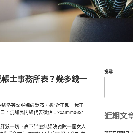
搜尋
記帳士事務所表？幾多錢一
為絲洛芬褻服總經銷商，概“對不起，我不
。況加民間總代表微信：xcaimm0621
近期文
胖毀一切。高下胖瘦無疑決議瞭一個女人
葡萄牙遭剛果（