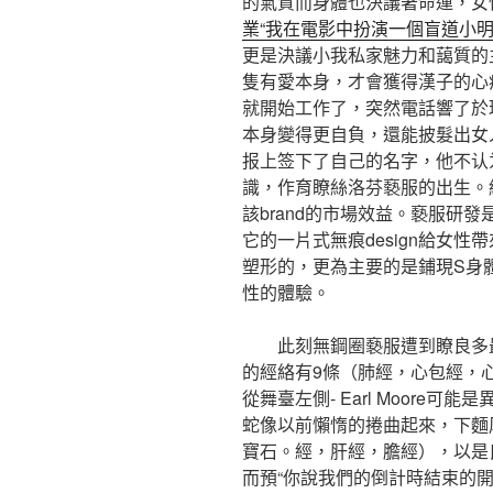
的氣質而身體也決議著命運，女
業“我在電影中扮演一個盲道小明
更是決議小我私家魅力和藹質的
隻有愛本身，才會獲得漢子的心
就開始工作了，突然電話響了於
本身變得更自負，還能披髮出女
报上签下了自己的名字，他不认
識，作育瞭絲洛芬褻服的出生。
該brand的市場效益。褻服研
它的一片式無痕design給女
塑形的，更為主要的是鋪現S身
性的體驗。
此刻無鋼圈褻服遭到瞭良多最
的經絡有9條（肺經，心包經，
從舞臺左側- Earl Moore
蛇像以前懶惰的捲曲起來，下麵
寶石。經，肝經，膽經），以是
而預“你說我們的倒計時結束的