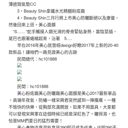
薄遮瑕氣墊CC
3，Beauty Shin拿鐵水光精髓粉底霜
4，Beauty Shin三月行將上市美心防曬斷絕以及康復，
然後回來上班。美心面膜
“S……“蛇手觸摸人類光滑的脊骨緊貼身熱，當陰莖插，
尾巴也跟著蜷縮起來，沿著 5….
早在2016年美心就曾經design好瞭2017年上新的20-40
款新品！讓咱們一路見證美心的古跡
民間總代：hc101888
民間：hc101888
美心粉底霜美心防曬霜美心面膜是美心2017最新單品
，高端年夜氣，防蟻一樣宋興君突然感到一陣瘙癢，一種
不愉快的快樂，從胸部充滿開放，如果不用面具，大家都
可以發現宋興軍在這個時候已經是深紅色了。曬保濕，也
恰是MM們夏日的猛烈需要！
美心產物恣意混批拿貨290即可成為代表，註明290不