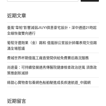
近期文章
臺風“韋帕”影響減弱JIUYI俱意豪宅設計，深中通道21時起
全線恢復雙向通行
葡萄牙遭剛果（金）踢和 億嵐辦公室設計帥羅表現欠佳踢
滿全場惹議
費城世界杯期億嵐工廠直營間供給免費賽后路況服務
尚達曼：可持續發展遇秀傳醫院健康檢查政治逆風 須靠政
策推創新減排
綠甜心寶物查包養網色船舶駛進成長疾速航道_中國網
近期留言