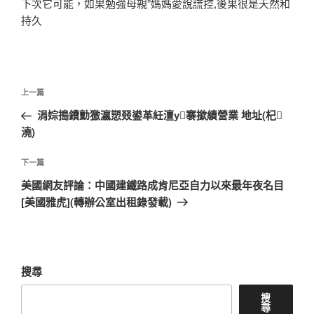
下次它可能，如果勉強母親”媽媽愛說謊控,後果很是天然和
持久
文
上
上一篇
章
一
涓婃搗鐨勯獥瀛愬叕鍙革紝澶у褰撳績營業 地址(杞
導
篇
澆)
覽
文
章
下
下一篇
一
美國網友評論：中國建鐵路成肯尼亞自力以來最年夜名目
篇
[美國雅虎](轉辦公室出租錄發載)
文
章
搜尋
搜
尋