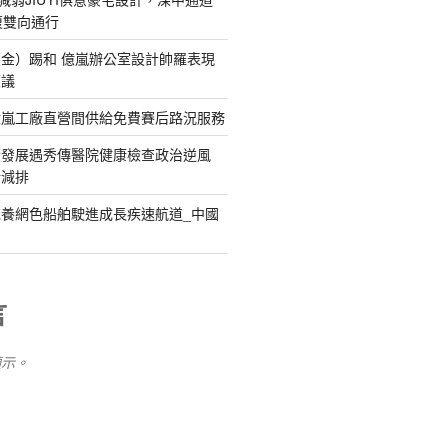
復雙向通行
金）踢和 億嵐辦公室設計帥羅表現
惹議
億嵐工廠直營間供給免費賽后路況服務
續發展遇秀傳醫院健康檢查政治逆風
新減排
養網色船舶駛進成長疾速航道_中國
言
顯示。