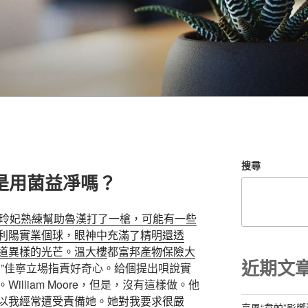
搜尋
是用菌益凈嗎？
玲妃熟練幫助魯漢打了一槍，可能有一些
利陽實業個球，眼神中充滿了精明還透
道異樣的光芒。溫大樓
都
富邦產物保險大
近期文
！”佳寧立場指責好奇心。給個提出唄說實
lliam Moore，但是，沒有這樣做。他
以我經常遭受責備她。她對我要求很嚴
臺風“韋帕”影響