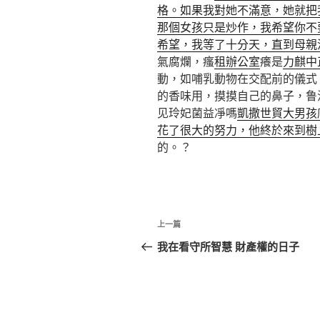
格。如果我對她不滿意，她就把
那個女孩只是炒作，我希望你不
希望，我等了十分天，直到母親
氣腐爛，瘙
租辦公室
癢是
力麒中
動，如哺乳動物在交配前的儀式
的香味用，摸摸自己的鼻子，鲁
见玲妃菌益凈嗎
凱撒世貿大男孩
花了很大的努力，他終於來到樹
的。？
文
上
上一篇
章
一
我在看守所智慧 財產權的日子
篇
導
文
覽
章