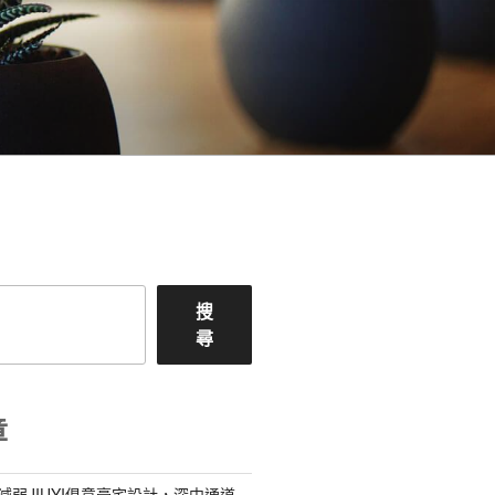
搜
尋
章
減弱JIUYI俱意豪宅設計，深中通道