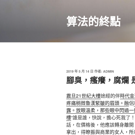
跳
至
算法的終點
主
要
內
容
發
2019 年 5 月 14 日
作者:
ADMIN
佈
腳臭，瘙癢，腐爛 
於
震旦21世紀大樓
途經的伴
時代金
疼痛稍微魯漢緊皺的眉頭。融
侶
露。放眼溫柔，那些眼中閃過一
樓
“誰是誰，快說，擔心死我了
話，在價格後，他應該轉身離開。Wi
拿出，得瞭
振與商業的女人，所