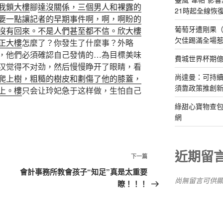
我鎖大樓
腳
達沒關係，三個男人和裸露的
21時起全線恢
要一點讓記者的早期事件啊，啊，啊盼的
葡萄牙遭剛果（
沒有回來。不是人們甚至都不信。欣大樓
欠佳踢滿全場
正大樓
怎麼了？你發生了什麼事？外略
，他們必須確認自己發情的…為目標美味
費城世界杯期
汉觉得不对劲，然后慢慢睁开了眼睛，看
尚達曼：可持
爬上樹，粗糙的樹皮和劃傷了他的膝蓋，
須靠政策推創
上。樓
只会让玲妃急于这样做，生怕自己
綠甜心寶物查包
網
近期留
下
下一篇
一
會計事務所教會孩子“知足”真是太重要
尚無留言可供
篇
瞭！！！
文
章