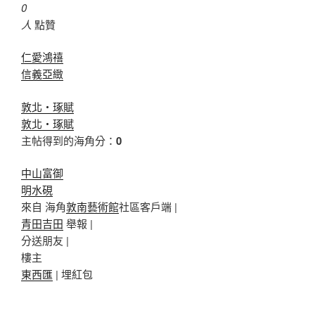
0
人
點贊
仁愛鴻禧
信義亞緻
敦北‧琢賦
敦北‧琢賦
主帖得到的海角分：
0
中山富御
明水硯
來自 海角
敦南藝術館
社區客戶端 |
青田吉田
舉報 |
分送朋友 |
樓主
東西匯
|
埋紅包