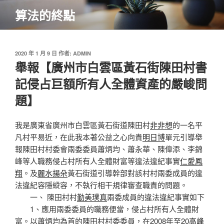
跳
算法的終點
至
主
要
內
發
2020 年 1 月 9 日
作者:
ADMIN
佈
舉報【廣州市白雲區黃石街陳田村書
容
於
記侵占巨額所有人全體資產的嚴峻問
題】
我是廣東省廣州市白雲區黃石街道陳田村
非非想
的一名平
凡村平易近，在此我本著公益之心向貴
明日博
單元引導舉
報陳田村村委會兩委委員蕭炳均、蕭永華、陳偉添、李錦
峰等人職務侵占村所有人全體財富等違法違紀事實
仁愛鳳
翔
。及
麗水揚朵
黃石街道引導幹部對該村村兩委成員的違
法違紀容隱縱容，不執行相干規律審查職責的問題。
一、 陳田村村
勤美璞真
兩委成員的違法違紀事實如下
1、應用兩委委員的職務便當，侵占村所有人全體財
富。以蕭炳均為首的陳田村村委委員，在2008年至20
高峰