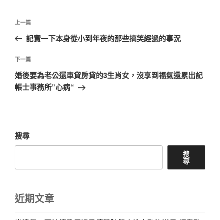
文
上
上一篇
章
一
記實一下本身從小到年夜的那些搞笑經過的事況
導
篇
覽
文
下
下一篇
章
一
婚後要為老公還車貸房貸的3生肖女，沒享到福氣還累出記
篇
帳士事務所”心病“
文
章
搜尋
搜
尋
近期文章