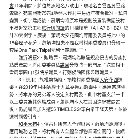
會
11年期間，將位於原地名八號山，現地名白雲區叢雲路
雲熙雅苑雲熙街757號地盤未經村平易近年夜會批准，私自
變賣。衡宇建成後，蕭炳均將原本是規劃設置裝備擺設村
平易近室第工程
旅行與閱讀
的11棟樓房（A1-A7,B1-B2）總
計70套衡宇。厥後，蕭炳
大安花園
均等兩委委員將此中的
18套屋子私分。蕭炳均姐夫不是我村村兩委委員也分得一
套屋
One Park Taipei元利信義聯勤
子。
臨沂鴻禧
2、賄賂罪。蕭炳均為瞭違規為侵占的房產打
點房產證，將兩委委員私
謙回
分後將一部門屋子送給相干
當局事
圓山1號院
業職員。行賄侵蝕國傢公職職員。
3、應用宗族權勢操縱、損壞村兩委換屆
大安花園
選
舉。在2019年村兩
德璞十九章
委換屆選舉中，應用宗族權
勢，將本身的兄弟等人設定入村兩委，此中村黨支部一半
以上委員為其傢族成員。蕭炳均本人在其因違紀被處置
後，仍能餐與加入選
55 TIMELESS/琢白
舉
正隆天第
，並被
選村兩委引導。
和平大苑
4、侵占村所有人全體財富。蕭炳均蟬聯後，
應用職務之便，將村所有人全體全部物業清空關門，後續