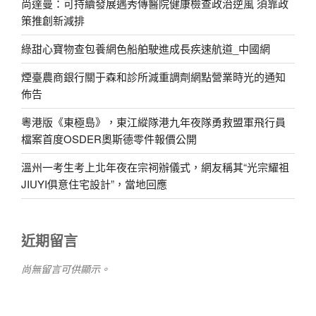
尚達曼：可持續發展遇秀傳醫院健康檢查政治逆風 須靠政
策推創新減排
綠甜心寶物查包養網色船舶駛進成長疾速航道_中國網
煙臺農商銀行關于森和診所減重調劑網點營業時光的通知
佈告
粵港版《東極島》，東江縱隊港九年夜隊勇救盟軍飛行員
檔案首度OSDER奧斯德零件報價公開
溫州一考生考上北年夜在宗祠辦儀式，網友稱其“光宗耀祖
JIUYI俱意住宅設計”，當地回應
近期留言
尚無留言可供顯示。