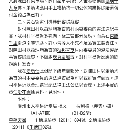
又將陳田村菜市場、餬口超市等所有人全體物業關
德璞十
九章
停。蕭炳均應用手上權柄將一切公傢物業拆除賠還償
付金錢占為己有。
二、黃石街道引導幹部容隱縱容
對付陳田村以蕭炳均為首的村兩委委員的違法違紀事
實，我村村平易近多次向下級主管部分反應。而黃石
東騰
千里
街道引導徐蕊、許小青等人不克不及落實主體責任。
對陳田村以蕭炳均為首的
桓邦翠亨
村兩委委員的違法違紀
事實容隱縱容，不做處
璞真慶城
置。對村平易近反應的問
題應付塞責。
我在
愛瑪仕
此但願下級無關部分，對陳田村以蕭炳均
為首的村兩委委員的違法違遊記為可以或許實時處置。還
村平易近以合理還黨紀法律王法公法以合理。上述事實的
證
仁愛花園
據資料，見附件。
附件：
廣州市人平易近當局 批文 搜刮欄（麓雲小鎮）
（A1-A7棟） (B1-B2型)
皇翔天昴
1.穗規驗證〔2011〕894號 2.穗規驗證
〔2011〕8
千荷田
02號