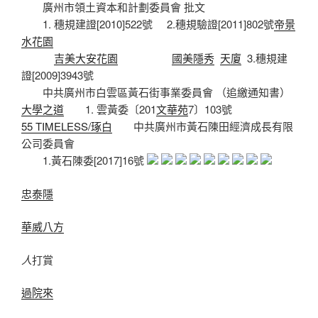
廣州市領土資本和計劃委員會 批文
1. 穗規建證[2010]522號 2.穗規驗證[2011]802號
帝景
水花園
吉美大安花園
國美隱秀
天廈
3.穗規建
證[2009]3943號
中共廣州市白雲區黃石街事業委員會 （追繳通知書）
大學之道
1. 雲黃委〔201
文華苑
7〕103號
55 TIMELESS/琢白
中共廣州市黃石陳田經濟成長有限
公司委員會
1.黃石陳委[2017]16號
忠泰隱
華威八方
人
打賞
過院來