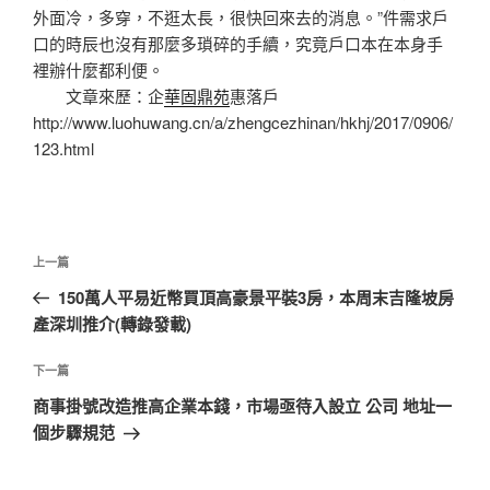
外面冷，多穿，不逛太長，很快回來去的消息。”件需求戶
口的時辰也沒有那麼多瑣碎的手續，究竟戶口本在本身手
裡辦什麼都利便。
文章來歷：企
華固鼎苑
惠落戶
http://www.luohuwang.cn/a/zhengcezhinan/hkhj/2017/0906/
123.html
文
上
上一篇
章
一
150萬人平易近幣買頂高豪景平裝3房，本周末吉隆坡房
導
篇
產深圳推介(轉錄發載)
覽
文
章
下
下一篇
一
商事掛號改造推高企業本錢，市場亟待入設立 公司 地址一
篇
個步驟規范
文
章