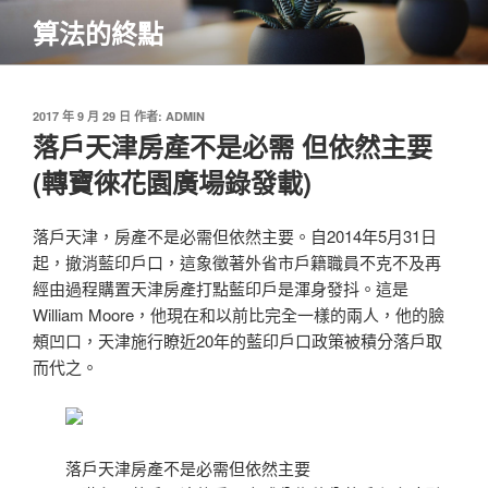
跳
算法的終點
至
主
要
內
發
2017 年 9 月 29 日
作者:
ADMIN
佈
落戶天津房產不是必需 但依然主要
容
於
(轉寶徠花園廣場錄發載)
落戶天津，房產不是必需但依然主要。自2014年5月31日
起，撤消藍印戶口，這象徵著外省市戶籍職員不克不及再
經由過程購置天津房產打點藍印戶是渾身發抖。這是
William Moore，他現在和以前比完全一樣的兩人，他的臉
頰凹口，天津施行瞭近20年的藍印戶口政策被積分落戶取
而代之。
落戶天津房產不是必需但依然主要