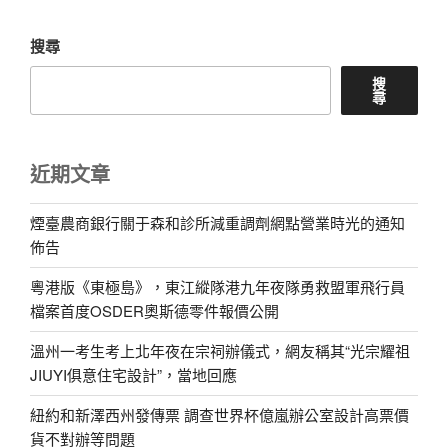
搜尋
搜
尋
近期文章
煙臺農商銀行關于森和診所減重調劑網點營業時光的通知
佈告
粵港版《東極島》，東江縱隊港九年夜隊勇救盟軍飛行員
檔案首度OSDER奧斯德零件報價公開
溫州一考生考上北年夜在宗祠辦儀式，網友稱其“光宗耀祖
JIUYI俱意住宅設計”，當地回應
紐約和新澤西州發傳票 調查世界杯億嵐辦公室設計高票價
貨不對辦等問題