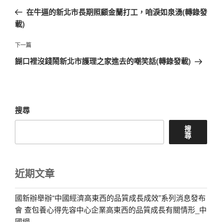
章
一
在牛逼的新北市長期照顧金蘭打工，咱淚如泉湧(轉錄發
導
篇
載)
覽
文
章
下
下一篇
一
餬口裡沒錢鬧新北市護理之家進去的嘲笑話(轉錄發載)
篇
文
章
搜尋
搜
尋
近期文章
國新辦舉辦“中國經濟高東西的品質成長成效”系列消息發布
會 查包養心得先容中心企業高東西的品質成長有關情形_中
國網