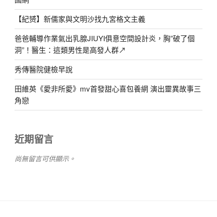
【紀赟】新儒家與文明沙找九宮格文主義
爸爸輔導作業氣出乳腺JIUYI俱意空間設計炎，胸”破了個
洞”！醫生：這類男性是高發人群↗
秀傳醫院健檢早說
田維英《愛非所愛》mv首發甜心喜包養網 演出靈異故事三
角戀
近期留言
尚無留言可供顯示。