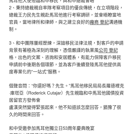
馬耳他大使蒞臨和中移民，與和中總裁會晤
2、秉持總裁親自率隊考察項目的優良傳統，在立項階段，
總裁王力民先生親赴馬耳他進行考察調研，並會晤瞭當地
官員，當地律所和律師，與之建立良好的
廠商 登記
溝通機
制。
3、和中團隊屢經歷練，深諳移民法律法規，對客戶的申請
背景有著極為深刻的理解，憑借嚴謹的執業風
公司 登記
格，出色的文案、咨詢和安居體系，有能力保障客戶移民
申請前中後期各個環節，並為客戶後續登陸馬耳他提供高
度專業化的“一站式”服務。
個聲音問：“你還好嗎？先生。”馬耳他移民局局長羅德裡克
·庫塔亞（Roderick Cutajar）先生親臨和中馬耳他國債投資
居留官方發佈會
盧漢突然變得緊張起來，他不知道該怎麼回答，猶豫了很
久的時間來回答。
和中受邀參加馬耳他獨立日53周年慶典晚宴