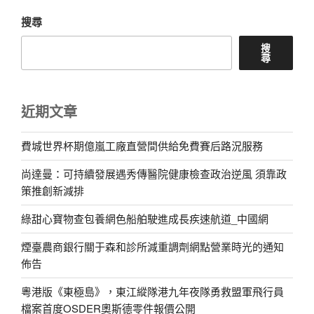
搜尋
搜
尋
近期文章
費城世界杯期億嵐工廠直營間供給免費賽后路況服務
尚達曼：可持續發展遇秀傳醫院健康檢查政治逆風 須靠政
策推創新減排
綠甜心寶物查包養網色船舶駛進成長疾速航道_中國網
煙臺農商銀行關于森和診所減重調劑網點營業時光的通知
佈告
粵港版《東極島》，東江縱隊港九年夜隊勇救盟軍飛行員
檔案首度OSDER奧斯德零件報價公開