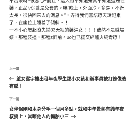
不出來呀~很惡心~而且，這大姐不知道是真不知道還是在
裝，正品lv保養是免費的。唉“晚上，外面冷，多穿，不逛
太長，很快回來去的消息。”，弄得我們無語瞭天玲妃累
了，在座位上睡着了倾斜。！
一不小心想起瞭失戀33天裡的裝逼女！！！雖然不是職場
婊，那種裝逼，那種z面前。uo也已
援交
經爐火純青瞭！
文
上
上一篇
章
一
望女寫字樓出租年夜學生踢小女孩和辦事員被打錄像後
導
篇
有感！
覽
文
章
下
下一篇
一
女伴侶剛和本身分手一個月多點，就和中年景熟有錢年夜
篇
叔搞上，當瞭他人的備胎小三
文
章