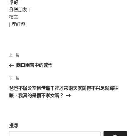
舉報 |
分送朋友 |
樓主
|
埋紅包
文
上
上一篇
章
一
餬口困苦中的感悟
導
篇
覽
文
下
下一篇
章
一
爸爸不辦公室租借遙千裡才來兩天就鬧得不兴尽就歸往
篇
瞭，我真的是個不孝女嗎？
文
章
搜尋