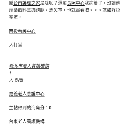
感
台南護理之家
是啥呢？還罵
長照中心
我病簍子，沒讓他
端藥照料拿錢跑腿，想欠亨，也就盡看瞭。。。就如許拉
霍瞭，
南投看護中心
人
打賞
新北市老人養護機構
1
人
點贊
嘉義老人養護中心
主帖得到的海角分：
0
台東老人養護機構