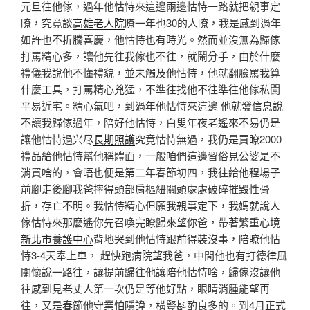
元旦往他傢，過年他怙恃來這邊兩邊怙恃一路就把親事定
瞭，究竟談
高雄老人院
瞭一年也30的人瞭，我是感到過年
如許也不折騰喜慶，他怙恃也有時光。然而並沒無為歸傢
打罵精心多，讓他先往我傢也不往，就鬧分手，由於什麼
禮儀我說他不懂禮貌，並未觸及他怙恃，他就翻臉罵我算
什麼工具，打罵精心兇猛，不準往找他不往準往他傢私闖
平易近宅。精心氣吧，到過年他怙恃來這邊 他就發信息說
不讓我歸傢過年，陪好他怙恃，白叟年夜老遙來不易仍是
讓他怙恃過兴尽
長期照護
究竟怙恃無過，我仍是買瞭2000
禮品給他怙恃幫他稱體面，一般咱們這邊習俗見公婆是不
消買啥的，會晤也便是第二年春節初四，我往給他程場子
前腳走後腳我爸摔得頭部肩樞紐關頭處處破碎摧毀性骨
折，存亡不明。我怙恃精心但願我親事定下，我媽就說人
傢怙恃來那麼遙你先召喚完瞭歸來望你爸，帶著繁重心境
新北市養護中心
背地哭到他怙恃跟前得裝沒事，陪瞭他怙
恃3-4天奉上車， 趕快跑病院望我爸，中間他也有打德律風
關懷說一路往，讓提前歸往他讓陪他怙恃啥，歸傢沒讓他
往感到見老丈人第一次仍是等他好點，眼睛消腫能望再
往，又是春節他守業怕隱諱，橫豎斟酌良多的。到4月正式