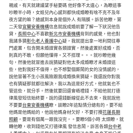
親戚，有天就建議望手秘要碼 他好像不太違心，為瞭這事
吵瞭半小時，女娃兒內心感到都快成婚瞭有啥不克不及年
夜方望的嘛？總感到本身是個外人 有隔膜。訴苦他瞭，第
二天發
宜蘭安養機構
信息就說成婚前要了解一下狀況他告
貸，
長照中心
不喜歡
新北市安養機構
背到的感覺，他也對
我諸多猜
彰化老人養護中心
疑，我就提出拿一地利間往專
門處置，包含開未婚證實各類證實，然後處置好成婚，否
則真的不敢，但願他懂得。又不搭理。。。就吵瞭他幾
句，然後他就冒進去說猜疑對他太多成婚瞭才未婚證這
些，他對我好不值得，也不想娶個廝鬧的女的沒情感的，
說他冒著不生小孩風險跟我成婚換來猜疑。我還說你對我
也有猜疑那就都往解決，我以為這是好方式，他就氣也不
管這些，就分手。然後就要回還會晤禮錢，不給他就打德
律風發短信始終要，說的還錢斷線從此不去來，我就說他
不要要
台東安養機構
瞭，談瞭2年這點情分總有的，要不給
他媽是他媽給的，他說他媽身材欠好，不要打攪
花蓮長期
照顧
，要是有個萬一跟我沒完，。要瞭5個小時 太煩瞭，就
轉他瞭，收到錢他又打德律風 發信息鬧，訴苦各類
台中老