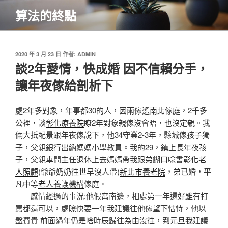
跳
算法的終點
至
主
要
內
發
2020 年 3 月 23 日
作者:
ADMIN
佈
談2年愛情，快成婚 因不信賴分手，
容
於
讓年夜傢給剖析下
處2年多對象，年事都30的人，因兩傢遙南北傢庭，2千多
公裡，談
彰化療養院
瞭2年對象親傢沒會晤，也沒定親。我
倆大抵配景跟年夜傢說下，他34守業2-3年，縣城傢孩子獨
子，父親銀行出納媽媽小學教員。我的29，鎮上長年夜孩
子，父親車間主任退休上去媽媽帶我跟弟餬口唸書
彰化老
人照顧
(爺爺奶奶往世早沒人帶)
新北市養老院
，弟已婚，平
凡中等
老人養護機構
傢庭。
感情經過的事況:他假寓南邊，相處第一年還好雖有打
罵都還可以，處瞭快要一年我建議往他傢望下怙恃，他以
盤費貴 前面過年仍是啥時辰歸往為由沒往，到元旦我建議