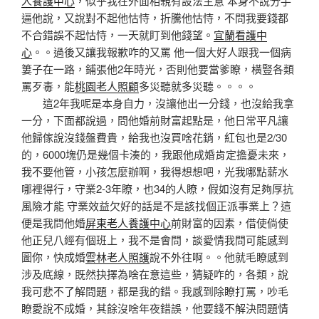
人養護中心
，似乎我在外面相親有設法主意 本身不說分手
逼他說，又說對不起他怙恃，折騰他怙恃，不問我要錢都
不合錯誤不起怙恃，一天就盯到他錢望。
宜蘭看護中
心
。。過後又讓我報歉咋的又罵 他一個大好人跟我一個病
簍子在一路，鋪張他2年時光，否則他要當爹瞭，橫豎各類
罵歹毒，能
桃園老人照顧
多災聽就多災聽。。。。
這2年我呢是本身自力，沒讓他出一分錢，也沒給我拿
一分，下面都說過，問他婚前財富起點是，他日常平凡讓
他歸傢說沒錢盤費貴，給我也沒買啥花銷，紅包也是2/30
的，6000塊仍是幾個卡湊的，我跟他成婚肯定擔憂未來，
我不要他管，小孩怎麼辦啊，我得想想吧，光我哪點薪水
哪裡得行，守業2-3年瞭，也34的人瞭，假如沒有足夠厚抗
風險才能 守業效益欠好的話是不是該找個正派事業上？這
便是我問他婚
屏東老人養護中心
前財富的因素，借使倘使
他正兒八經有個班上，我不是會問，談愛情我問可能感到
圖你，快成婚
雲林老人照護
說不外往啊。。他就毛瞭感到
涉及底線，既然抉擇為啥在意這些，猜疑咋的，各類，說
我可悲不了解問題，都是我的錯。我感到除瞭打罵，吵毛
瞭愛說不成婚，其餘沒啥年夜錯誤，他要錢不解決問題情