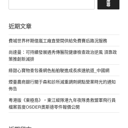
搜
尋
近期文章
費城世界杯期億嵐工廠直營間供給免費賽后路況服務
尚達曼：可持續發展遇秀傳醫院健康檢查政治逆風 須靠政
策推創新減排
綠甜心寶物查包養網色船舶駛進成長疾速航道_中國網
煙臺農商銀行關于森和診所減重調劑網點營業時光的通知
佈告
粵港版《東極島》，東江縱隊港九年夜隊勇救盟軍飛行員
檔案首度OSDER奧斯德零件報價公開