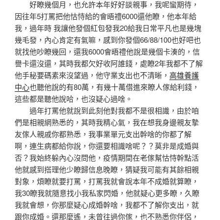
好瞭幾個月，也允許本年好好談親事，我呢蠻期待，
因往年5打罵把他怙恃給的會晤禮6000還他瞭，他本年給
我，過年時 我讓他發個紅包發我20給我日常平凡也是幾塊
幾毛發，內心肯定有氣嘛，感到你發個66/88/100也好吧也
就找他吵瞭幾回，還我6000會晤禮他說是幾個卡湊的，信
譽卡還沒還，其時我都欠好收阿誰錢，處瞭2年我都不了解
他手秘要碼素來沒望過，他守業支出也不清晰，
高雄養護
中心
也聽他說的有80萬，有幾十萬借進來瞭人傢給利錢，
這些都是聽他說哈，也沒疑心過啥。
過年打罵他就說到此刻他對我都不是很相識，由於咱
們是相親網熟悉的，其時我精心氣，我在想我身邊親友摯
友傢人親戚你都熟悉，我事業單元支出幹啥的你都了解
啊，連生病都給你說，你還要相識啥呢？？莫非是成婚與
否？我始終躲內心沒問他，疫情期間在老傢幫怙恃幹點活
他就感到搭理他少瞭歸信息晚瞭，猜疑我可能有其餘相親
對象，煩瞭就要打罵，打罵我就會說本年不成婚就算瞭，
我30瞭我就隨意找小我私家閃婚，他就疑心更多瞭，久瞭
我就會想，你那麼疑心成婚幹啥，我都不了解你支出，就
跟你成婚。還那麼遙，未曾往過你傢，也不熟悉你伴侶，