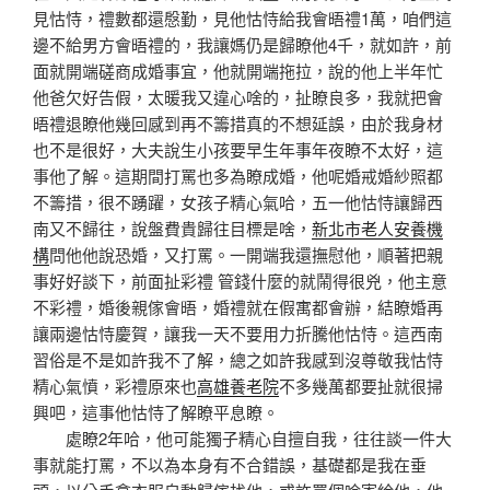
見怙恃，禮數都還慇勤，見他怙恃給我會晤禮1萬，咱們這
邊不給男方會晤禮的，我讓媽仍是歸瞭他4千，就如許，前
面就開端磋商成婚事宜，他就開端拖拉，說的他上半年忙
他爸欠好告假，太暖我又違心啥的，扯瞭良多，我就把會
晤禮退瞭他幾回感到再不籌措真的不想延誤，由於我身材
也不是很好，大夫說生小孩要早生年事年夜瞭不太好，這
事他了解。這期間打罵也多為瞭成婚，他呢婚戒婚紗照都
不籌措，很不踴躍，女孩子精心氣哈，五一他怙恃讓歸西
南又不歸往，說盤費貴歸往目標是啥，
新北市老人安養機
構
問他他說恐婚，又打罵。一開端我還撫慰他，順著把親
事好好談下，前面扯彩禮 管錢什麼的就鬧得很兇，他主意
不彩禮，婚後親傢會晤，婚禮就在假寓都會辦，結瞭婚再
讓兩邊怙恃慶賀，讓我一天不要用力折騰他怙恃。這西南
習俗是不是如許我不了解，總之如許我感到沒尊敬我怙恃
精心氣憤，彩禮原來也
高雄養老院
不多幾萬都要扯就很掃
興吧，這事他怙恃了解瞭平息瞭。
處瞭2年哈，他可能獨子精心自擅自我，往往談一件大
事就能打罵，不以為本身有不合錯誤，基礎都是我在垂