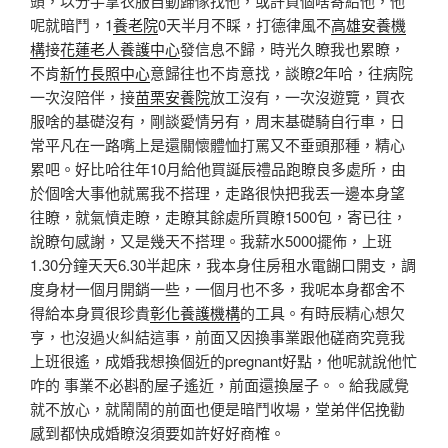
頭，以分手拿衣服自動歸傢找他，或許買個啥寄給他，他
呢就暗鬥，1
養老院
0天半月不睬，打德律風不
高雄安養機
構
接
花蓮老人養護中心
發信息不歸，時光久瞭我也累瞭，
不肯
新竹長照中心
意歸往也不肯意找，談瞭2年哈，往病院
一次沒陪伴，接
苗栗安養院
放工沒有，一次沒遊覽，買衣
服啥的基礎沒有，剛談愛情另有，周末基礎騎自行車，日
常平凡在一路嘴上是還關懷體恤打罵又不垂頭那種，精心
累吧。好比哈往年10月給他買誕辰禮品跑瞭良多處所，由
於個啥大事他就罵我不搭理，走路很快把我丟一邊本身望
往瞭，就氣憤走瞭，走瞭其餘處所買瞭1500包，寄已往，
說瞭句感謝，又是幾天不搭理。我薪水5000擺佈，上班
1.30分鐘天天6.30半起床，我本身住房租水電餬口開支，調
度身材一個月開銷一些，一個月也不多，我呢本身都舍不
得給本身買很珍貴
彰化養護機構
的工具。有時辰精心想欠
亨，也沒過火糾結這事，前面又因換事業跟他磋商究竟我
上班很遙，成婚我想換個近的pregnant好點，他呢就說他忙
咋的 事業不必斟酌屋子遙近，前面還換屋子。。給我感覺
就不放心，就鬧鬧的前面也便是暗鬥收場，堂弟伴侶挽勸
感到都快成婚瞭沒須要如許好好商榷。