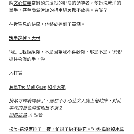
應
文心信義
當斟酌怎麼投的肥皂的領導者，幫她洗乾淨的
黑手，甚至隱藏污垢的指甲縫裏都不放過。資呢？
在近窒息的快感，他終於達到了高潮。
筑丰跑掉。天母
“我,,,,,,我拒絕你，不是因為我不喜歡你，那是不是。”玲妃
抓住魯漢的手，淚
人
打賞
惹墨The Mall Casa
和平大苑
挤紧寺昨晚喝醉了，居然不小心让女人爬上他的床，对此
事深的暮色席位明显不满 2
國泰賦格
人
點贊
松“你還沒有睡了一夜，忙退了房不破它。”小甜瓜關掉水拿