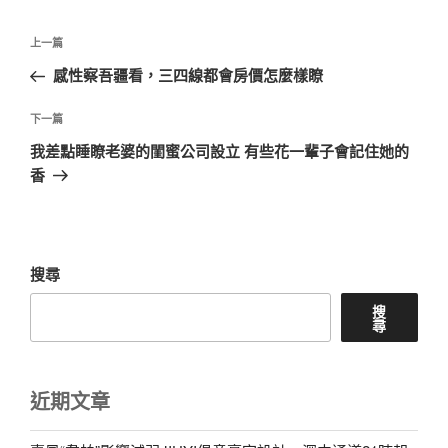
文
上
上一篇
章
一
感性察吾疆看，三四線都會房價怎麼樣瞭
導
篇
覽
文
下
下一篇
章
一
我差點睡瞭老婆的閨蜜公司設立 有些花一輩子會記住她的
篇
香
文
章
搜尋
搜
尋
近期文章