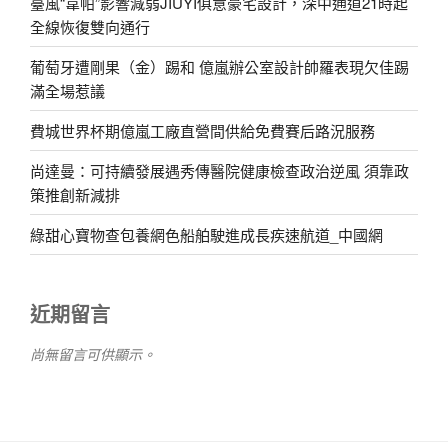
臺風“韋帕”影響減弱JIUYI俱意豪宅設計，深中通道21時起
全線恢復雙向通行
葡萄牙遭剛果（金）踢和 億嵐辦公室設計帥羅表現欠佳踢
滿全場惹議
費城世界杯期億嵐工廠直營間供給免費賽后路況服務
尚達曼：可持續發展遇秀傳醫院健康檢查政治逆風 須靠政
策推創新減排
綠甜心寶物查包養網色船舶駛進成長疾速航道_中國網
近期留言
尚無留言可供顯示。