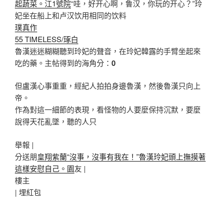
起蔬菜。江1號院
“哇，好开心啊，鲁汉，你玩的开心？”玲
妃坐在船上和卢汉饮用相同的饮料
璞真作
55 TIMELESS/琢白
魯漢迷迷糊糊聽到玲妃的聲音，在玲妃韓露的手臂坐起來
吃的藥。主帖得到的海角分：
0
但盧漢心事重重，經紀人拍拍身邊魯漢，然後魯漢只向上
帝。
作為對這一細節的表現，看怪物的人要麼保持沉默，要麼
說得天花亂墜，聽的人只
舉報 |
分送朋
皇翔紫蘭“沒事，沒事有我在！”魯漢玲妃頭上撫摸著
這樣安慰自己。園
友 |
樓主
|
埋紅包