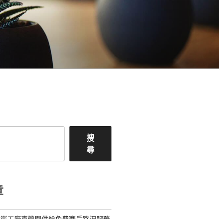
搜
尋
章
億嵐工廠直營間供給免費賽后路況服務