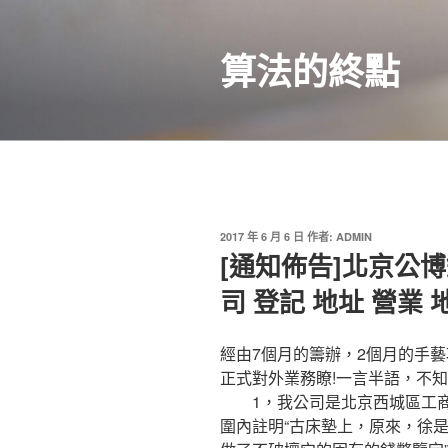
跳
至
算法的終點
主
要
內
容
發
2017 年 6 月 6 日
作者:
ADMIN
佈
[通知佈告]北京公
於
司 登記 地址 營業 
經由7個月的籌辦，2個月的手
正式對外業務瞭!一言半語，不
1，我公司是北京西城區工商
圍內註明“古床墊上，原來，徐