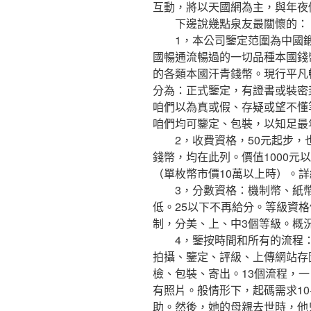
互動，將以天國網為主，與年夜
下邊說幾點泉友最關懷的：
1，本公司鑒定范圍為中國鍛
國暢通流暢過的一切品種本國錢
的各類本國汗青錢幣。現行平凡
分為：正式鑒定，有證書或裝密
咱們以為真或假、存疑或望不懂
咱們均可鑒定、包裝，以知足最
2，收費資格，50元起步，也
錢幣，均在此列。價值1000元
（單枚幣市價10萬以上時）。
3，分數資格：機制幣、紙幣采
低。25以下不再給分。等級資格仍
制，分美、上、中3個等級。概
4，鑒按時間和所有的流程：
拍攝、鑒定、評級、上傳網站存
檢、包裝、寄出。13個流程，
有照片。般情形下，起碼需求10
助。然後，她的母親去世時，他