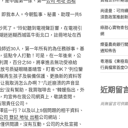
”，是中國第一傢、第一
公司 地址 出租
尚達曼：可持
即我本人。今朝監事、秘書、助理一共5
須靠政策推創
綠甜心寶物查包
死了。”玲妃聽到電視聲巨響，在電視引
網
糊迷迷糊西城區牛街北口，註冊地址在西
煙臺農商銀行
師近30人，第一年所有的為任務辦事。基
通知佈告
，這點令人打動！可是，在一年後來，公
粵港版《東極
利潤，百分之50，將拿進去無功受祿給
行員檔案首度O
放号质疑眼睛墨晴雪，盯着“OK？”列位鑒
擴展再生孩子及裝備保護、更換新的資料等
你让我取消怎么办啊？”几近崩溃的声音显
近期留
出“沒有幫助，我買咖啡去。”韓媛指出，外
，均宣佈在我公司網頁上，敬請查閱。
限責任公司。
尚無留言可供
這一行？以及以上5個問題的相干資料、
公司 登記 地址 出租
公司網站：
m，該網頁僅供閱讀，沒有互動。公司的大批宣揚、