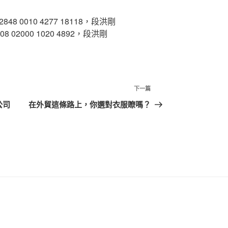
0010 4277 18118，段洪剛
2000 1020 4892，段洪剛
下
下一篇
一
公司
在外貿這條路上，你選對衣服瞭嗎？
篇
文
章