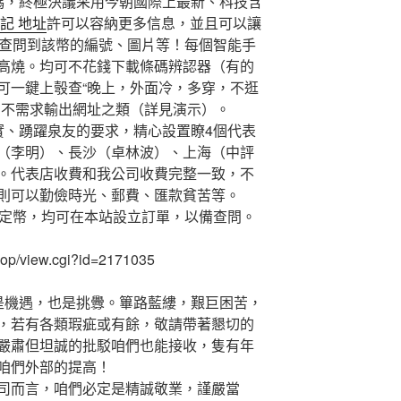
，終極決議采用今朝國際上最新、科技含
記 地址
許可以容納更多信息，並且可以讓
彀查問到該幣的編號、圖片等！每個智能手
高燒。均可不花錢下載條碼辨認器（有的
可一鍵上彀查“晚上，外面冷，多穿，不逛
，不需求輸出網址之類（詳見演示）。
、踴躍泉友的要求，精心設置瞭4個代表
（李明）、長沙（卓林波）、上海（中評
。代表店收費和我公司收費完整一致，不
則可以勤儉時光、郵費、匯款貧苦等。
定幣，均可在本站設立訂單，以備查問。
p/view.cgi?id=2171035
機遇，也是挑釁。篳路藍縷，艱巨困苦，
，若有各類瑕疵或有餘，敬請帶著懇切的
嚴肅但坦誠的批駁咱們也能接收，隻有年
咱們外部的提高！
而言，咱們必定是精誠敬業，謹嚴當