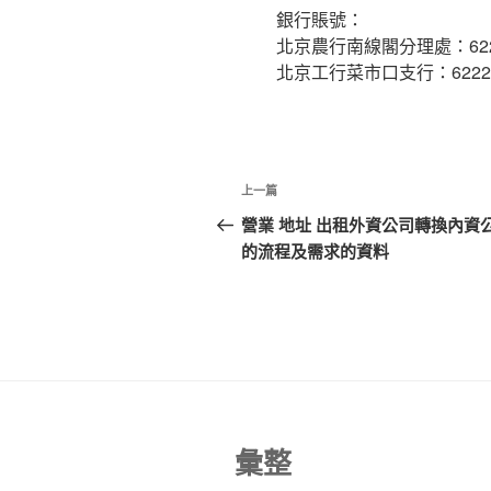
銀行賬號：
北京農行南線閣分理處：622848 
北京工行菜市口支行：622208 0
文
上
上一篇
章
一
營業 地址 出租外資公司轉換內資
篇
的流程及需求的資料
導
文
覽
章
彙整