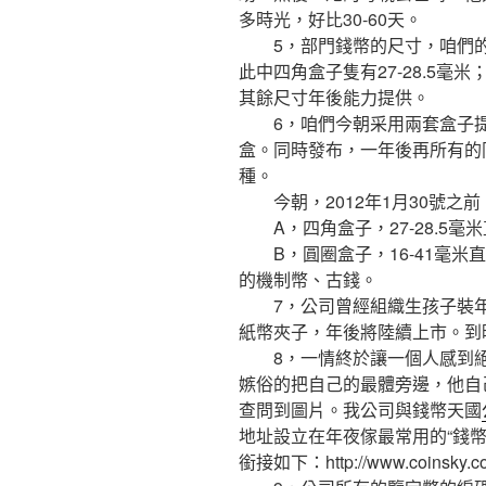
多時光，好比30-60天。
5，部門錢幣的尺寸，咱們的
此中四角盒子隻有27-28.5毫
其餘尺寸年後能力提供。
6，咱們今朝采用兩套盒子提供
盒。同時發布，一年後再所有的
種。
今朝，2012年1月30號之
A，四角盒子，27-28.5毫
B，圓圈盒子，16-41毫米
的機制幣、古錢。
7，公司曾經組織生孩子裝年
紙幣夾子，年後將陸續上市。到
8，一情終於讓一個人感到絕
嫉俗的把自己的最體旁邊，他自
查問到圖片。我公司與錢幣天國
地址設立在年夜傢最常用的“錢
銜接如下：http://www.coinsky.co