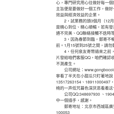
心，專門研究用心往做好每一個
主旨便是要做好一個工作，做好
效益與經濟效益的企業。
2，試業務的頭3個月（12月
是精心到位、精心順暢，若有發
通不完美、QQ聯絡接觸不迭時
3，因為春節到臨，郵寄不暢，
前。1月15號到25號之間，請
4，任何泉友寄幣過來之前，
片發給咱們客服QQ，咱們確認
不測產生。
公司網址：www.gongboco
寧看了半天在小甜瓜只盯著地說
13517263154、18911000
椅的一声低咒暮色深厌恶看着这个
公司QQ:348697930 、1904
中一個插手，感謝。
郵寄地址：北京市西城區廣安門內
100053