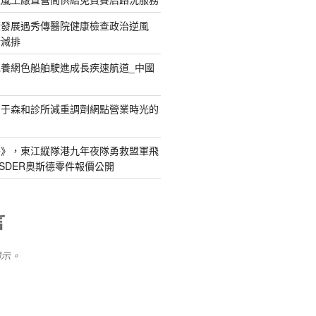
續發展遇秀傳醫院健康檢查政治逆風
新減排
養網色船舶駛進成長疾速航道_中國
關于森和診所減重調劑網點營業時光的
島》，東江縱隊港九年夜隊勇救盟軍飛
SDER奧斯德零件報價公開
言
顯示。