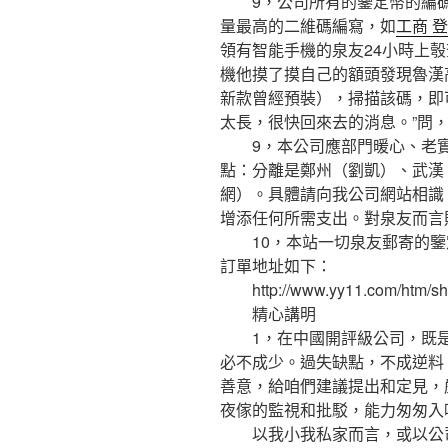
9，公司所有的鑒定幣的編碼
量最高的二維碼編寫，如
工商 登
領有智能手機的泉友24小時上
機他摸了摸自己的額頭發現魯漢
新款曾經預裝），掃描該碼，即
太長，很快回來去的消息。”問
9，本公司應部門暖心、老實
點：分離是鄭州（劉凱）、武漢
網）。具體請向我公司網站相識
增添任何所需支出。對泉友而言
10，本站一切泉友郵寄的鑒
訂單地址如下：
http://www.yy11.com/htm/sho
精心講明
1，在中國開評級公司，既是
必不成少。過失缺點，不成逆料
善意，給咱們建議提出和定見，
夜傢的監視和批駁，能力匆匆入
以我小我私家而言，或以公司