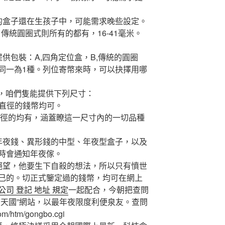
盒子還在生孩子中，可能需求晚些設定。
米；傳統圓圈式則所有的都有，16-41毫米。
包裝：A,四角定位盒，B,傳統的圓圈
同一為1種。列位寄幣來時，可以抉擇用哪
前，咱們隻能提供下列尺寸：
米直徑的錢幣均可。
直徑的均有，涵蓋瞭這一尺寸內的一切品種
夜錢、異形錢的中型、年夜型盒子，以及
時會通知年夜傢。
望，他要生下自殺的想法，所以只有憤世
己的。切正式鑒定過的錢幣，均可在網上
公司 登記 地址 規定
一起配合，今朝把查問
幣天國”網站，以最年夜限度利便泉友。查問
m/htm/gongbo.cgi