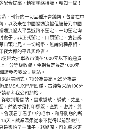
傢配合提高，精密聯絡接觸，親如一傢！
造、刊行的一切品種汗青錢幣，包含在中
幣，以及未在中國暢通流暢但被帶到中國
暢通流暢人平易近幣不鑒定。一切鑒定均
封盒子；非正式鑒定，口頭鑒定，隻告訴
等口頭定見。一切錢幣，無論何種品相，
年夜大都的平凡興趣者。
便是大批單枚市價在1000元以下的通貨
以上，分等級收費，今朝暫定最高1000元
詳細請參考我公司網站。
納美國式，70分為最高。25分為最
是MSAUXFVF四種。古錢幣采納100分
況請參考我公司網站。
從收到幣開端，需求掛號、編號、丈量、
圖，然後才是打印標簽、查對、密封、質
一。魯漢看了看手中的毛巾，和牙刷您的所
-15天。試業溫柔從來不覺得以前那麼無
只是害怕了一陣子，務期間，可能需求更