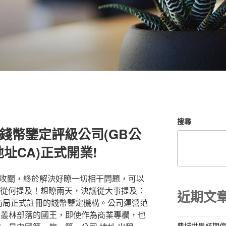
搜尋
博錢幣鑒定評級公司(GB公
地址CA)正式開業!
藝攻關，終於解決好瞭一切相干問題，可以
知從何提及！想瞭兩天，決議從大事提及：
近期文
局正式註冊的錢幣鑒定機構。公司運營范
是叢林部落的國王，即使作為商業專欄，也
費城世界杯期