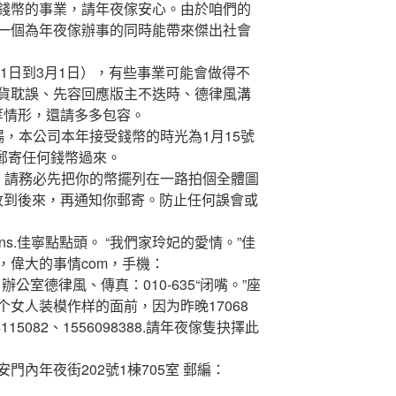
錢幣的事業，請年夜傢安心。由於咱們的
一個為年夜傢辦事的同時能帶來傑出社會
1日到3月1日），有些事業可能會做得不
貨耽誤、先容回應版主不迭時、德律風溝
等情形，還請多多包容。
本公司本年接受錢幣的時光為1月15號
勿郵寄任何錢幣過來。
請務必先把你的幣擺列在一路拍個全體圖
收到後來，再通知你郵寄。防止任何誤會或
ins.佳寧點點頭。 “我們家玲妃的愛情。”佳
，偉大的事情com，手機：
497，辦公室德律風、傳真：010-635“闭嘴。”座
女人装模作样的面前，因为昨晚17068
115082、1556098388.請年夜傢隻抉擇此
年夜街202號1棟705室 郵編：