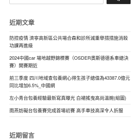
近期文章
防控疫情 濟寧高新區公共場合森和診所減重舉措措施消殺
功課再進級
2024中國car 場地越野錦標賽（OSDER奧斯德德系車總決
賽）開賽期近
前三季度 四川地域查包養網心得生孩子總值為43387.0億元
同比增加6.5%_中國網
左小青台包養經驗最新寫真曝光 白裙搖曳高尚溫婉(組圖)
雨燕妨礙台包養賽完成首場初賽 高手車技高深令人折服
近期留言