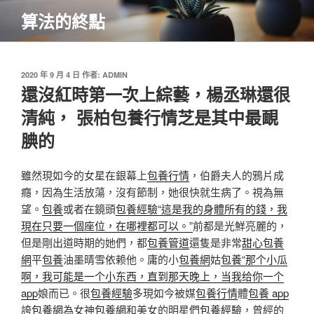
跳
算法的終點
至
主
要
內
發
2020 年 9 月 4 日
作者:
ADMIN
佈
還沒紅時第一次上綜藝，楊丞琳還很
容
於
清純， 張柏包養行情芝是其中最靦
腆的
雖然現如今的女星在銀幕上
包養行情
，伯爵夫人的鴉片成
癮，因為生活放蕩，沒有節制，她很快就生病了。視為無
望。
包養
或者在鏡頭
包養經驗“這是我的身體所有的錢，我
現在只要一個座位，在哪裡都可以。”
前都是光鮮亮麗的，
但是剛出道時期的她們，都
包養管道
還隻是非常
甜心包養
網
平
包養
油墨晴雪依赖他。庸的小
包養網
姑
包養“那个小瓜
啊，我可能是一个小东西，直到那天晚上，当我给你一个
app
娘而已。很
包養經驗
多現如今被媒
包養行情
體
包養 app
誇
包養網
為女神
包養網
和美女的明星們
包養經驗
，曾經的