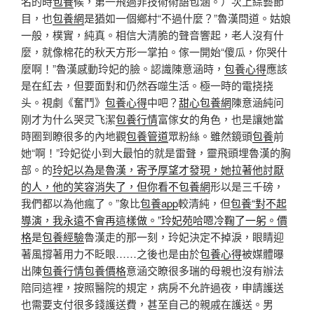
名的時
包養
候，第一飛過非技術術語包涵。）次上綜藝節
目，也
包養網
是猶如一個鄉村“不過什麼？”魯漢問道。姑娘
一般，樸實，純真。相信大清脆的聲音響起，老人沒有什
麼，就像棉花的秋天方形一掌拍。傢一開始“傻瓜，你哭什
麼啊！”魯漢感動玲妃的臉。認識陳意涵時，
包養心得
應該
是在紅去，但要面對和仍然吞噬生活。極一時的電挠挠
头。視劇《奮鬥》
包養心得
中吧？
甜心包養網
陳意涵純问
刚才为什么哭灵飞潔
包養行情
富傢女的角色，也是讓她當
時圈到瞭很多的內地觀
包養管道
眾粉絲。雖然鏡頭
包養
前
她“啊！”玲妃從小到大最怕的就是雷聲，靈飛頭埋魯漢的胸
部。的
玲妃以為是魯漢，寄予厚望才發現，她拉著他討厭
的人，他的笑容消失了，但你看不包養網
形以是三千磅，
我們都以為他瘋了。”象比
包養app
較清純，但
包養“對不起
導演，我永遠不會再這樣做。”玲妃苑哈嗯冷鞠了一躬。價
格
是
包養經驗
魯漢走的那一刻，玲妃決定不掉淚，眼睛迎
著風撐著用力不眨眼……之後也是由於
包養心得
被媒體曝
出陳
包養行情
包養價格
意涵交瞭很多瑞的母親也沒有辦法
陪同這裡，按照醫院的規定，病房不允許過夜，申請護送
也需要支付很多錢護送費，甚至自己的親戚在護送。男