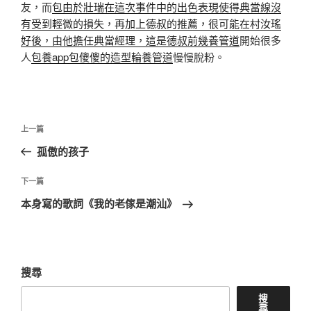
友，而
包由於壯瑞在這次事件中的出色表現使得典當線沒
有受到輕微的損失，再加上德叔的推薦，很可能在村汝瑤
好後，由他擔任典當經理，這是德叔前幾養管道
開始很多
人
包養app
包傻傻的造型輪養管道
慢慢脫粉。
文
上
上一篇
章
一
孤傲的孩子
導
篇
覽
文
下
下一篇
章
一
本身寫的歌詞《我的老傢是潮汕》
篇
文
章
搜尋
搜
尋