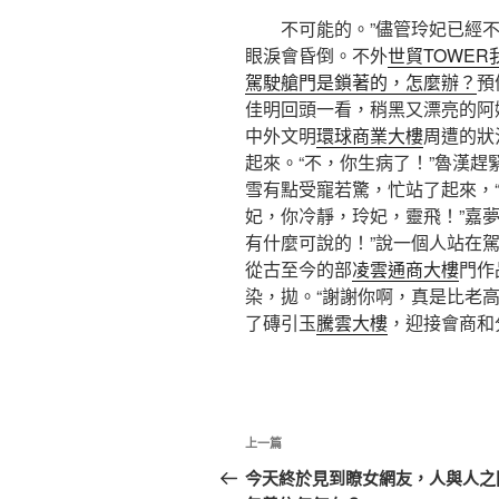
不可能的。”儘管玲妃已經不
眼淚會昏倒。不外
世貿TOWER
駕駛艙門是鎖著的，怎麼辦？
預
佳明回頭一看，稍黑又漂亮的阿
中外文明
環球商業大樓
周遭的狀
起來。“不，你生病了！”魯漢趕
雪有點受寵若驚，忙站了起來，
妃，你冷靜，玲妃，靈飛！”嘉
有什麼可說的！”說一個人站在
從古至今的部
凌雲通商大樓
門作
染，拋。“謝謝你啊，真是比老
了磚引玉
騰雲大樓
，迎接會商和
文
上
上一篇
章
一
今天終於見到瞭女網友，人與人之