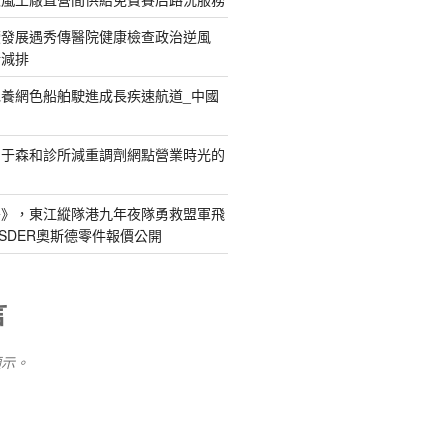
續發展遇秀傳醫院健康檢查政治逆風
新減排
養網色船舶駛進成長疾速航道_中國
關于森和診所減重調劑網點營業時光的
島》，東江縱隊港九年夜隊勇救盟軍飛
SDER奧斯德零件報價公開
言
顯示。