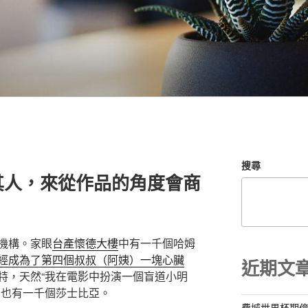
搜尋
其人，來從作品的角度會商
機構。家眼
台產懷德大樓
中有一千個哈姆
經成為了第四個叔叔（阿姨）一塊心臟
近期文
特，天然“我在電影中扮演一個盲道小明
。也有一千個莎士比亞。
費城世界杯期