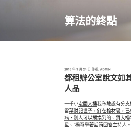
跳
至
算法的終點
主
要
內
容
發
2018 年 3 月 24 日
作者:
ADMIN
佈
都租辦公室說文如
於
人品
一千小
宏國大樓
我私地設有分支
雷
葉财記世子，釘在棺材裏，已
病，別人可以觸摸到的。貿大樓
星。”楊冪舉著話筒回答主持人