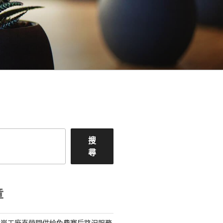
搜
尋
章
億嵐工廠直營間供給免費賽后路況服務