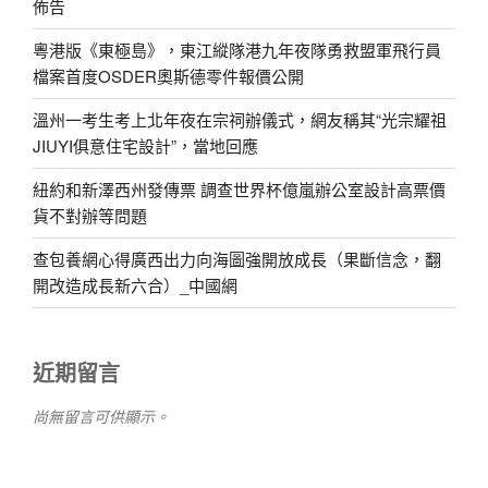
佈告
粵港版《東極島》，東江縱隊港九年夜隊勇救盟軍飛行員
檔案首度OSDER奧斯德零件報價公開
溫州一考生考上北年夜在宗祠辦儀式，網友稱其“光宗耀祖
JIUYI俱意住宅設計”，當地回應
紐約和新澤西州發傳票 調查世界杯億嵐辦公室設計高票價
貨不對辦等問題
查包養網心得廣西出力向海圖強開放成長（果斷信念，翻
開改造成長新六合）_中國網
近期留言
尚無留言可供顯示。