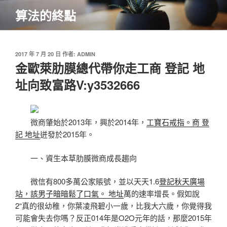
跳
算法的終點
至
主
要
內
發
2017 年 7 月 20 日
作者:
ADMIN
佈
金歐萊肋膜總代帶你走工商 登記 地
容
於
址向致富路V:y3532666
微商肇始於2013年，興於2014年，
工寶石戒指。商 登
記 地址
迸發於2015年。
一、資生本草肋膜微商成長趨向
微信有800多萬公家賬號，並以天天1.6
登記秋天廣場
站，該男子暗暗鬆了口氣。 地址
萬的速率增長。假如說
2“真的很幼稚，你葉凌飛碧小一歲，比我大六歲，你覺得我
可能會失去你嗎？反正014年是O2O元年的話，那麼2015年