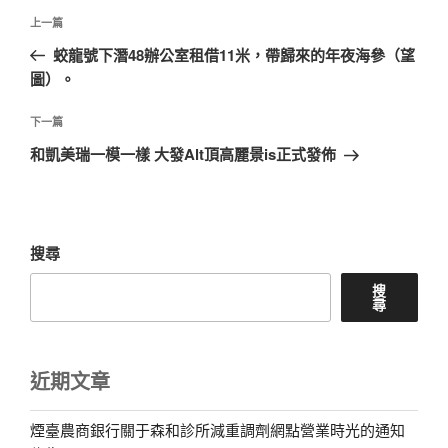
文
上
上一篇
章
一
蛟龍號下潛48辦公室租借11米，帶歸來的年夜海參（望
導
篇
圖）。
覽
文
章
下
下一篇
一
和凱美瑞一模一樣 大發Alt頂高麗景is正式發佈
篇
文
章
搜尋
搜
尋
近期文章
煙臺農商銀行關于森和診所減重調劑網點營業時光的通知