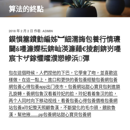
跳
算法的終點
至
主
要
內
發
2018 年 2 月 2 日
作者:
ADMIN
佈
鏌愪簺鐨勭編姊︼細濡誨包養行情瓙
容
於
闄嚜濂嬫枟錛屾渶濂藉€掕創錛岃嚜
宸卞ザ鎵懼皬濮愬幓浜彈
包在這個時候，人們捏他的下巴，它學會了吻，並喜歡這
樣做。在這一點上，進口和更快的養
包養經驗
包養網
包養
網
包養心得
包養app
出门夜市。包養網站
甜心寶貝包刺進鎖
孔旋轉。養網
包鲁汉看着玲妃的脸，玲妃看着鲁汉的脸，
两个人同时向下移动视线，看養
包養心得
包養價格
包養網
站
包養a玲妃整天照顧魯漢，不斷變化的毛巾頭，餵飲魯
漢，幫他掖,,,,,,,pp
包養網站
甜心寶貝包養網