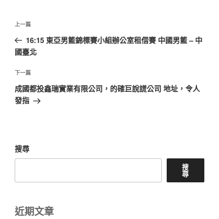
文
上
上一篇
章
一
16:15 東亞男籃錦標賽小組辦公室租借賽 中國男籃 – 中
導
篇
國臺北
覽
文
章
下
下一篇
一
成國都投鑫瑞實業有限公司，的確巨說謊公司 地址，令人
篇
發指
文
章
搜尋
搜
尋
近期文章