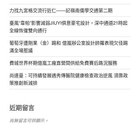
力找九宮格交流行近仁——記嶺南儒學交通第二期
臺風“韋帕”影響減弱JIUYI俱意豪宅設計，深中通道21時起
全線恢復雙向通行
葡萄牙遭剛果（金）踢和 億嵐辦公室設計帥羅表現欠佳踢
滿全場惹議
費城世界杯期億嵐工廠直營間供給免費賽后路況服務
尚達曼：可持續發展遇秀傳醫院健康檢查政治逆風 須靠政
策推創新減排
近期留言
尚無留言可供顯示。