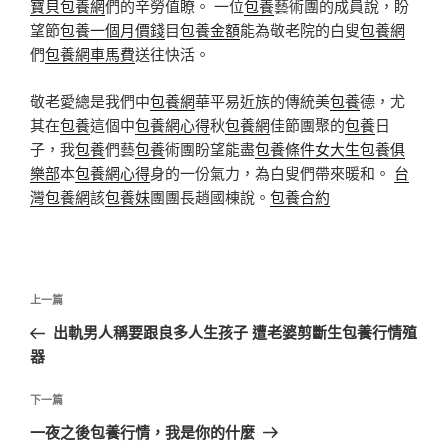
寶貝包養網
們的辛勞值瞭。 一位
包養
藝術團的成員說，盼
望節
包養一個月價錢
目
包養金額
能為敬老院的白叟
包養網
們
包養網車馬費
送往快活。
敬老愛總是我們中
包養網
華平易近族的傳統美
包養
德，尤
其在
包養
這個中
包養網心得
秋
包養網
佳節團聚的
包養
日
子，我
包養
們藝
包養
術團盼望能盡
包養條件
女大生包養俱
樂部
本
包養網心得
身的一份氣力，為白叟們帶來暖和。
台
灣包養網
該
包養妹
團團長趙國棟說。
包養合約
文
上
上一篇
章
一
出軌男人稱要跟良多人生孩子 遭老婆剪斷生包養行情殖
導
篇
器
覽
文
章
下
下一篇
一
一夜之後包養行情，我是你的什麼