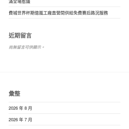
滿全場惹議
費城世界杯期億嵐工廠直營間供給免費賽后路況服務
近期留言
尚無留言可供顯示。
彙整
2026 年 8 月
2026 年 7 月