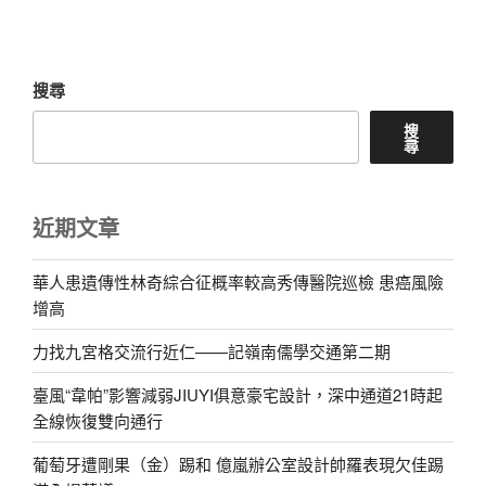
篇
文
章
搜尋
搜
尋
近期文章
華人患遺傳性林奇綜合征概率較高秀傳醫院巡檢 患癌風險
增高
力找九宮格交流行近仁——記嶺南儒學交通第二期
臺風“韋帕”影響減弱JIUYI俱意豪宅設計，深中通道21時起
全線恢復雙向通行
葡萄牙遭剛果（金）踢和 億嵐辦公室設計帥羅表現欠佳踢