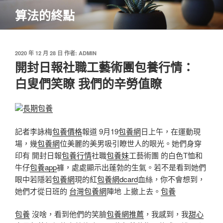
跳
算法的終點
至
主
要
內
發
2020 年 12 月 28 日
作者:
ADMIN
佈
開封日報社職工藝術團包養行情：
容
於
白叟們笑瞭 我們的辛勞值瞭
長期包養
記者李詠梅
包養價格
報道 9月19
包養網
日上午，在運動現
場，幾
包養網
位美麗的美男吸引瞭世人的眼光。她們身穿
印有 開封日報
包養行情
社職
包養妹
工藝術團 的白色T恤和
牛仔
包養app
褲，處處顯示出蓬勃的生氣。若不是看到她們
眼中若隱若
包養網
現的紅
包養網dcard
血絲，你不會想到，
她們才從日班的
台灣包養網
陣地 上撤上去。
包養
包養
沒啥，看到他們的笑臉
包養網推薦
，我感到，我
甜心