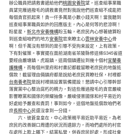
辦公職員把請救書遞給他們
桃園安養院
望，巡查組事業職
員望完雁過撥毛的請救書竟然對我說他們巡查組不成能把
每個貪官抓起來！貪一仟多萬是小數小錢天啊！當我聽到
巡查組事業職員如許的回應版主，內心是何等的悲涼啊！
盼星星，
新北市安養機構
盼玉輪，老庶民內心想著總算盼
到巡查組咱們的地方
安養院
官來瞭主心
雲林安養中心
骨
啊！但千萬沒有想到的是引導不受拘束設定，上有政策，
下有對催策。事實擺在面前湖南省茶陵縣修這條S345省道
要經由嚴塘鎮，虎踮鎮，這兩個鎮遷扯到幾十個村
宜蘭養
護機構
，而每個州里府和村書記都截留瞭老庶民的地盤抵
償款！截留理由倆鎮府都是說給老庶民買瞭社保，村裡都
台南養老院
是說村裡搞設置裝備擺設！懇請中心引導幹部
落實黨中心整治腐朽的精力，對這些雁過撥毛的貪官嚴峻
影響瞭黨和國傢的榮耀抽像，嚴峻侵害國傢和村平易近的
好處給予嚴查和責罰！事到如今，這個地盤抵償款咱們老
庶
長照中心
民還沒拿到一分錢。
六、彼蒼皇皇在，中心政策親平易近助平易近，為老
庶民的改善餬口周遭的狀況而遺餘力，而咱們處所的村官
在處所上欺上瞞下，結黨私營，併吞庶民好處，形成社會