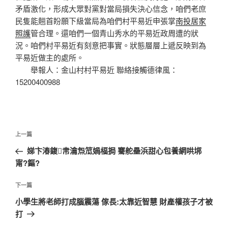
矛盾激化，形成大眾對黨對當局損失決心信念，咱們老庶
民隻能翹首盼願下級當局為咱們村平易近申張掌
南投居家
照護
管合理。還咱們一個青山秀水的平易近政周遭的狀
況。咱們村平易近有刻意把事實。狀態層層上遞反映到為
平易近做主的處所。
舉報人：金山村村平易近 聯絡接觸德律風：
15200400988
文
上
上一篇
章
一
娣卞湷鍑帇瀹炰笟媧楅挶 騫舵壘浜甜心包養網哄垹
導
篇
甯?鏂?
覽
文
章
下
下一篇
一
小學生將老師打成腦震蕩 傢長:太靠近智慧 財產權孩子才被
篇
打
文