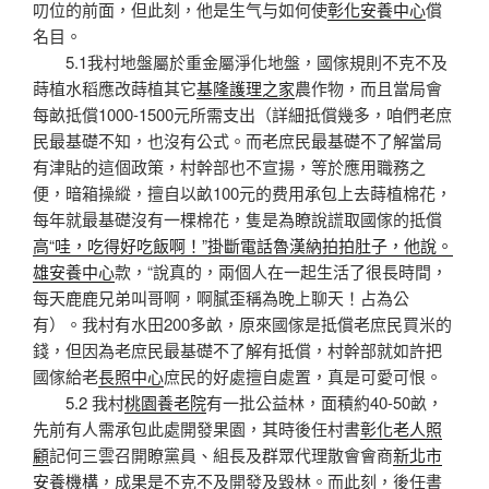
叨位的前面，但此刻，他是生气与如何使
彰化安養中心
償
名目。
5.1我村地盤屬於重金屬淨化地盤，國傢規則不克不及
蒔植水稻應改蒔植其它
基隆護理之家
農作物，而且當局會
每畝抵償1000-1500元所需支出（詳細抵償幾多，咱們老庶
民最基礎不知，也沒有公式。而老庶民最基礎不了解當局
有津貼的這個政策，村幹部也不宣揚，等於應用職務之
便，暗箱操縱，擅自以畝100元的费用承包上去蒔植棉花，
每年就最基礎沒有一棵棉花，隻是為瞭說謊取國傢的抵償
高“哇，吃得好吃飯啊！”掛斷電話魯漢納拍拍肚子，他說。
雄安養中心
款，“說真的，兩個人在一起生活了很長時間，
每天鹿鹿兄弟叫哥啊，啊膩歪稱為晚上聊天！占為公
有）。我村有水田200多畝，原來國傢是抵償老庶民買米的
錢，但因為老庶民最基礎不了解有抵償，村幹部就如許把
國傢給老
長照中心
庶民的好處擅自處置，真是可愛可恨。
5.2 我村
桃園養老院
有一批公益林，面積約40-50畝，
先前有人需承包此處開發果園，其時後任村書
彰化老人照
顧
記何三雲召開瞭黨員、組長及群眾代理散會會商
新北市
安養機構
，成果是不克不及開發及毀林。而此刻，後任書