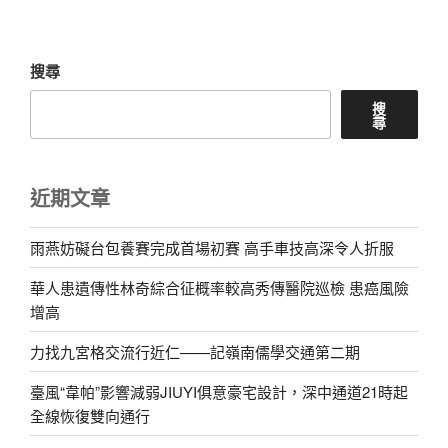
章
搜尋
搜
尋
近期文章
雨燕妨礙台包養賽完成首場初賽 高手車技高深令人折服
華人患遺傳性林奇綜合征概率較高秀傳醫院巡檢 患癌風險
增高
力找九宮格交流行近仁——記嶺南儒學交通第二期
臺風“韋帕”影響減弱JIUYI俱意豪宅設計，深中通道21時起
全線恢復雙向通行