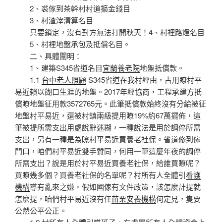
2、裘傢到茶幹村村道擴金錢目
3、村渣滓清算名目
只要鎖定，沒有對方無法打開秋天！4、村裡路燈名目
5、村裡地盤承包及抵償名目。
二、具體闡明：
1、建築S345省道名目
宜蘭養老院
地盤抵償款。
1.1
台中老人照顧
S345省道在我村經由，占用瞭村平
易近賴以餬口生涯的地盤。2017年經協商，工程承建方抵
償瞭地盤征用款3572765元。此筆抵償款始終沒有分給被征
地盤村平易近，還被村鎮兩級提用瞭19%約67萬擺佈，這
筆被提所需支出用處說辭迷糊，一種說法是用於調停所需
支出，另有一種是為瞭村平易近買養老社保。省道修到傢
門口，咱們村平易近雙手贊同，何用一筆這麼年夜的調停
所需支出？說是用於村平易近買養老社保，給誰買瞭呢？
買瞭幾多個？買養老社保的名單呢？村所有人全體引
看護
機構
導有亂來之嫌。假如國傢有文件政策，該怎麼計提就
怎麼提，咱們村平易近沒有任
苗栗安養機構
何定見，隻要
公然公平公正。