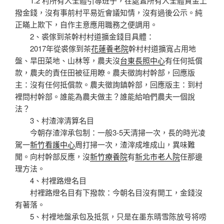
1.2 村所有人全體引導班子，在處置所有人全體資金上
撥金錢，沒有事前村平易近會議知情，沒有過後公示。純
正瞞上欺下，自作主意應用職務之便調用。
2、裘傢到茶幹村村道擴金錢目具體：
2017年從裘傢到茶
花蓮養老院
幹村村道擴寬占用地
盤、旱田菜地、山林等，農夫沒
台東長照中心
有任何抵償
款，農夫的責任田被征用瞭。農夫徵詢村幹部，回應版
主：沒有任何抵償款。農夫徵詢鎮幹部，回應版主：到村
裡問村幹部。誰能為農夫做主？誰能給咱們農夫一個說
法？
3、村渣滓清算名目
今朝存渣滓承包制：一般3-5天清掃一次，長的時光凌
駕一
新竹看護中心
周打掃一次，渣滓成堆成山，異味難
聞。向村幹部反應，沒
新竹療養院
有
新北市老人院
任那邊
理方法。
4、村裡路燈名目
村裡路燈名目有下撥款：今朝名目沒有開工，金錢沒
有著落。
5、村裡地盤承包及抵氛，只是在墨东晴雪陈放号将唠