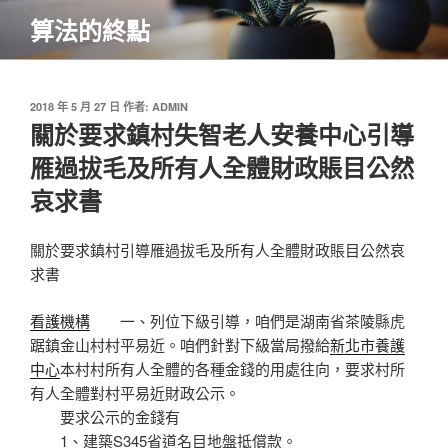
跳
算法的終點
至
主
要
內
發
2018 年 5 月 27 日
作者:
ADMIN
佈
關於要求鎮村失智老人安養中心引導
容
於
雁過拔毛及所有人全體財政賬目公然
哀求書
關於要求鎮村引導雁過拔毛及所有人全體財政賬目公然哀
求書
看護機構
一、列位下級引導，咱們是湖南省茶陵縣虎
踞鎮金山村村平易近。咱們針對下級當局撥給
新北市養護
中心
本村村所有人全體的各種金錢的用處往向，要求村所
有人全體對村平易近財政公示。
要求公示的金錢有
1、建築S345省道名目地盤抵償款。