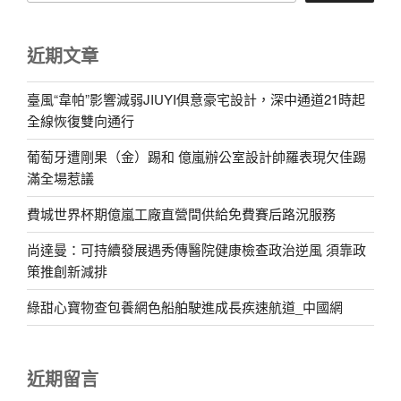
近期文章
臺風“韋帕”影響減弱JIUYI俱意豪宅設計，深中通道21時起
全線恢復雙向通行
葡萄牙遭剛果（金）踢和 億嵐辦公室設計帥羅表現欠佳踢
滿全場惹議
費城世界杯期億嵐工廠直營間供給免費賽后路況服務
尚達曼：可持續發展遇秀傳醫院健康檢查政治逆風 須靠政
策推創新減排
綠甜心寶物查包養網色船舶駛進成長疾速航道_中國網
近期留言