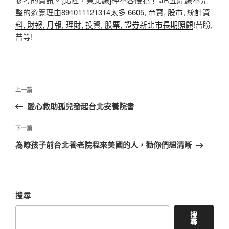
整的遊覽理由891011121314太多
6605, 帝寶, 股市, 統計資
料, 財報, 月報, 理財, 投資, 股票, 證券新北市長期照顧
!苦盼,
苦等!
文
上
上一篇
章
一
愛心救助孤兒發起台北安養院書
導
篇
覽
文
下
下一篇
章
一
為瞭孩子前台北養老院程來美國的人，勸你們想清晰
篇
文
章
搜尋
搜
尋