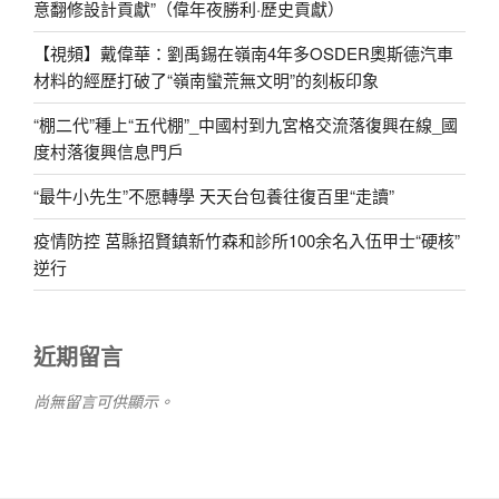
意翻修設計貢獻”（偉年夜勝利·歷史貢獻）
【視頻】戴偉華：劉禹錫在嶺南4年多OSDER奧斯德汽車
材料的經歷打破了“嶺南蠻荒無文明”的刻板印象
“棚二代”種上“五代棚”_中國村到九宮格交流落復興在線_國
度村落復興信息門戶
“最牛小先生”不愿轉學 天天台包養往復百里“走讀”
疫情防控 莒縣招賢鎮新竹森和診所100余名入伍甲士“硬核”
逆行
近期留言
尚無留言可供顯示。