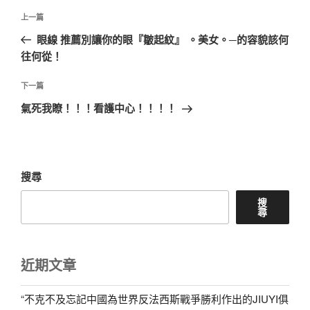
文
上
上一篇
章
一
眼線 推薦別讓你的眼『皺起紋』 。美女。─的容貌該何
導
篇
往何從！
覽
文
章
下
下一篇
一
氣死我瞭！！！看護中心！！！！
篇
文
章
搜尋
搜
尋
近期文章
“不克不及忘記中國為世界反法西斯戰爭勝利作出的JIUYI俱