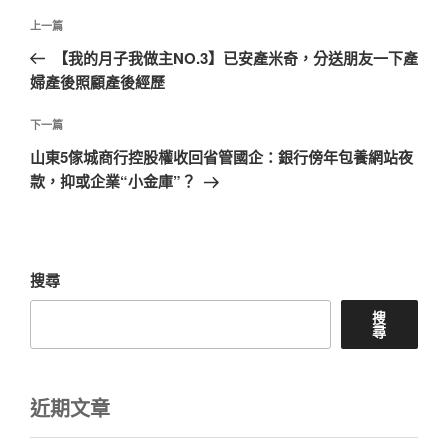
文
上
上一篇
章
一
【我的月子我做主NO.3】已安產米奇，分送朋友一下產
導
篇
婦產後照顧產後經歷
覽
文
章
下
下一篇
一
山東5傢城商行控股權收回省管國企：銀行傍年包養網站夜
篇
款，抑或企業“小金庫”？
文
章
搜尋
搜
尋
近期文章