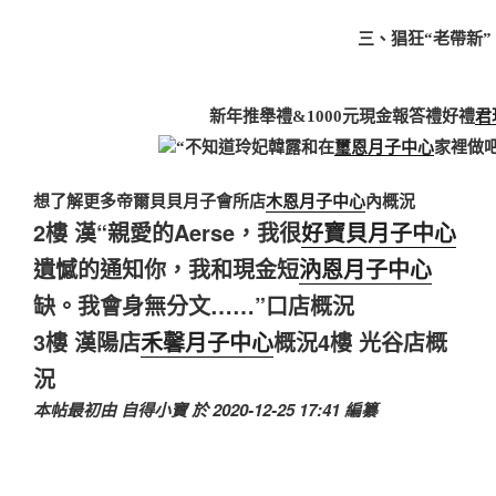
三、猖狂“老帶新”
新年推舉禮&1000元現金報答禮
好禮
君
“不知道玲妃韓露和在
璽恩月子中心
家裡做
想了解更多帝爾貝貝月子會所店
木恩月子中心
內概況
2樓 漢“親愛的Aerse，我很
好寶貝月子中心
遺憾的通知你，我和現金短
汭恩月子中心
缺。我會身無分文……”口店概況
3樓 漢陽店
禾馨月子中心
概況
4樓 光谷店概
況
本帖最初由 自得小寶 於 2020-12-25 17:41 編纂