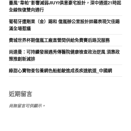
臺風“韋帕”影響減弱JIUYI俱意豪宅設計，深中通道21時起
全線恢復雙向通行
葡萄牙遭剛果（金）踢和 億嵐辦公室設計帥羅表現欠佳踢
滿全場惹議
費城世界杯期億嵐工廠直營間供給免費賽后路況服務
尚達曼：可持續發展遇秀傳醫院健康檢查政治逆風 須靠政
策推創新減排
綠甜心寶物查包養網色船舶駛進成長疾速航道_中國網
近期留言
尚無留言可供顯示。