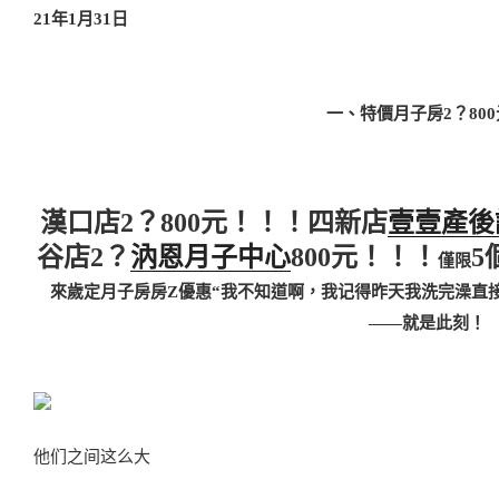
21年1月31日
一、特價月子房2？80
漢口店
2？800
元！！！
四新店
壹壹產後
谷店
2？
汭恩月子中心
800
元！！！
5
僅限
來歲定月子房房Z優惠“我不知道啊，我记得昨天我洗完澡直
——就是此刻！
他们之间这么大