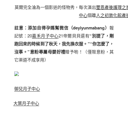
莫爾完全淪為一個影迷的怪物秀，每次演出
璽恩產後護理之
中心
個離
人之初敦化館產
註意：添加自得孕媽幫微信（deyiyunmabang）
報
記號：20
嘉禾月子中心
21帝爾貝貝還有
“別提了，剛
跑回來的時候到了秋天，我先換衣服。”“你怎麼了，
沒事。”
意粉專屬母嬰好禮
贈予喲！（僅限意粉，其
它渠道不成享用）
御兒月子中心
大葉月子中心