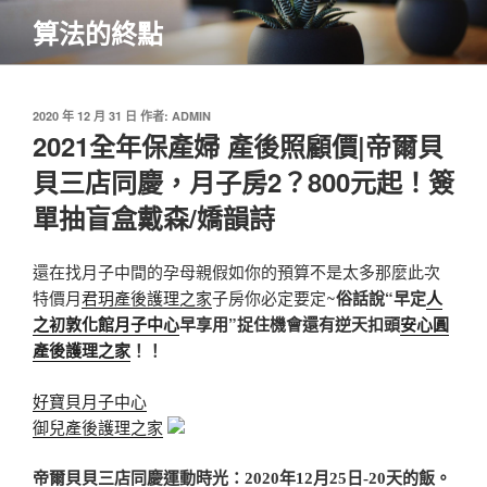
跳
算法的終點
至
主
要
內
發
2020 年 12 月 31 日
作者:
ADMIN
佈
2021全年保產婦 產後照顧價|帝爾貝
容
於
貝三店同慶，月子房2？800元起！簽
單抽盲盒戴森/嬌韻詩
還在找月子中間的孕母親假如你的預算不是太多那麼此次
特價月
君玥產後護理之家
子房你必定要定~
俗話說“早定
人
之初敦化館月子中心
早享用”
捉住機會還有逆天扣頭
安心圓
產後護理之家
！！
好寶貝月子中心
御兒產後護理之家
帝爾貝貝三店同慶
運動時光：2020年12月25日-20天的飯。