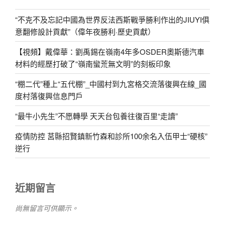
“不克不及忘記中國為世界反法西斯戰爭勝利作出的JIUYI俱
意翻修設計貢獻”（偉年夜勝利·歷史貢獻）
【視頻】戴偉華：劉禹錫在嶺南4年多OSDER奧斯德汽車
材料的經歷打破了“嶺南蠻荒無文明”的刻板印象
“棚二代”種上“五代棚”_中國村到九宮格交流落復興在線_國
度村落復興信息門戶
“最牛小先生”不愿轉學 天天台包養往復百里“走讀”
疫情防控 莒縣招賢鎮新竹森和診所100余名入伍甲士“硬核”
逆行
近期留言
尚無留言可供顯示。