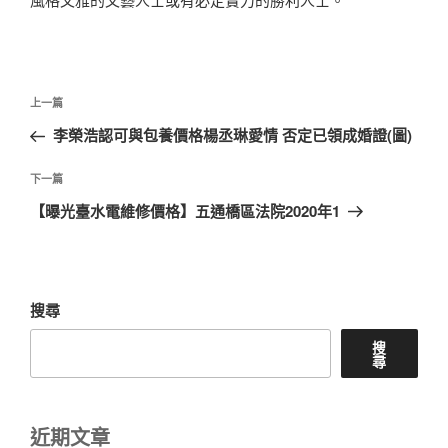
文
上
上一篇
章
一
李榮浩認可與包養價格楊丞琳愛情 否定已領成婚證(圖)
導
篇
覽
文
下
下一篇
章
一
【曝光臺水電維修價格】五通橋區法院2020年1
篇
文
章
搜尋
搜
尋
近期文章