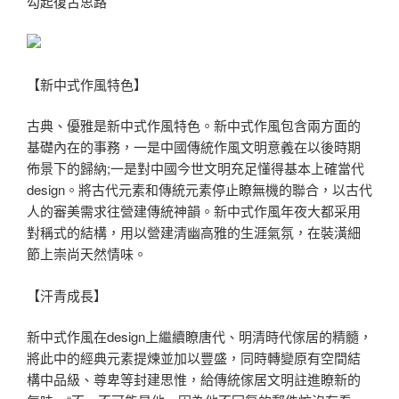
勾起復古思路
【新中式作風特色】
古典、優雅是新中式作風特色。新中式作風包含兩方面的
基礎內在的事務，一是中國傳統作風文明意義在以後時期
佈景下的歸納;一是對中國今世文明充足懂得基本上確當代
design。將古代元素和傳統元素停止瞭無機的聯合，以古代
人的審美需求往營建傳統神韻。新中式作風年夜大都采用
對稱式的結構，用以營建清幽高雅的生涯氣氛，在裝潢細
節上崇尚天然情味。
【汗青成長】
新中式作風在design上繼續瞭唐代、明清時代傢居的精髓，
將此中的經典元素提煉並加以豐盛，同時轉變原有空間結
構中品級、尊卑等封建思惟，給傳統傢居文明註進瞭新的