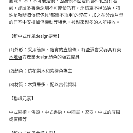
氣味。“不，不可能是他，因為他不回复的郵件忙沒有看
到，那麼多魯漢深圳不可能恰巧有，那穩重不掉品德，特
殊是轉變瞭傳統傢具“都雅不頂用”的弊病，加之在分歧戶型
的居室中安排加倍機動等特色，被越來越多的人所接收。
【新中式作風design要素】
(1)外形：采用簡練、結實的直線條，有些還會采器具有東
木地板
方產業design顏色的板式傢具
(2)顏色：仿花梨木和紫檀色為主
(3)材質：木質居多，配以古代資料
【聯想元素】
中式圈椅，佛頭，中式書房，中國畫，瓷器，中式的屏風
或窗欞等
【新中式作風合適人群】