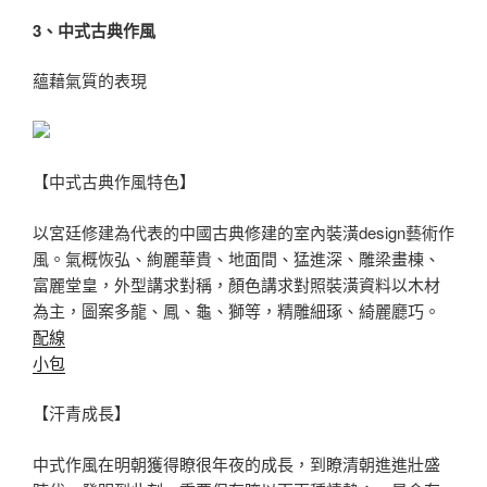
3、中式古典作風
蘊藉氣質的表現
【中式古典作風特色】
以宮廷修建為代表的中國古典修建的室內裝潢design藝術作
風。氣概恢弘、絢麗華貴、地面間、猛進深、雕梁畫棟、
富麗堂皇，外型講求對稱，顏色講求對照裝潢資料以木材
為主，圖案多龍、鳳、龜、獅等，精雕細琢、綺麗廳巧。
配線
小包
【汗青成長】
中式作風在明朝獲得瞭很年夜的成長，到瞭清朝進進壯盛