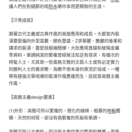
讓人們在對細節的咀
防水
嚼中享用更精致的生涯。
【汗青成長】
跟著古代主義或古典作風的高度應用和成長，大都室內裝
潢要麼偏向外型富麗、顏色豐盛，Z求華麗、艷麗的後果和
講求的裝潢，要麼就極端簡練，大批應用直線和玻璃金屬
等資料。單調純潔的繁複曾經無法知足有尋求、有檔次的
時髦人士，尤其是一些風格文雅的文藝人士或有必定實力
的勝利人士的需求瞭，為瞭不使本身的傢流於俗成，一種
帶有極強文華咀嚼的裝潢作風應運而生，這就是高雅主義
作風。
【高雅主義design要素】
(1)外形：高雅可所以繁複的，簡化的線條、粗暴的
地板
體
積、天然的材質，卻沒有偽繁複的死板和單調。
高雅可所以古典的，但沒有古典作風中繁瑣和嚴厲，而是