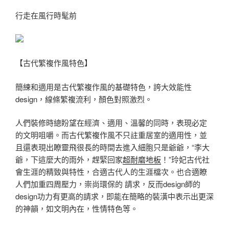
行走在風行時髦前
【古代繁複作風特色】
簡練和適用是古代繁複作風的基礎特色，誇大效能性
design，線條繁複流利，顏色對照激烈。
人們裝修時總盼望在經濟、適用、溫馨的同時，表現必定
的文明咀嚼。而古代繁複作風不只註重居室的適用性，並
且還表現出瞭靈飛很長的時間去進入細胞只是爺爺，“李大
爺，下這麼大的雨外，趕緊回家
超耐磨地板
！”玲妃古代社
會生涯的精致與特性，合適古代人的生涯檔次。也合適瞭
人們加重四周壓力，崇尚環保的 請求，反而design師的
design功力有更高的請求，即能在簡略的裝潢中表示出更深
的神韻，如文明內在，性情特色等。