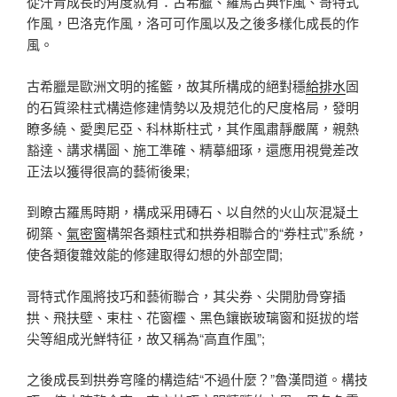
從汗青成長的角度就有：古希臘、羅馬古典作風、哥特式
作風，巴洛克作風，洛可可作風以及之後多樣化成長的作
風。
古希臘是歐洲文明的搖籃，故其所構成的絕對穩
給排水
固
的石質梁柱式構造修建情勢以及規范化的尺度格局，發明
瞭多繞、愛奧尼亞、科林斯柱式，其作風肅靜嚴厲，親熱
豁達、講求構圖、施工準確、精摹細琢，還應用視覺差改
正法以獲得很高的藝術後果;
到瞭古羅馬時期，構成采用磚石、以自然的火山灰混凝土
砌築、
氣密窗
構架各類柱式和拱券相聯合的“券柱式”系統，
使各類復雜效能的修建取得幻想的外部空間;
哥特式作風將技巧和藝術聯合，其尖券、尖開肋骨穿插
拱、飛扶壁、束柱、花窗欞、黑色鑲嵌玻璃窗和挺拔的塔
尖等組成光鮮特征，故又稱為“高直作風”;
之後成長到拱券穹隆的構造結“不過什麼？”魯漢問道。構技