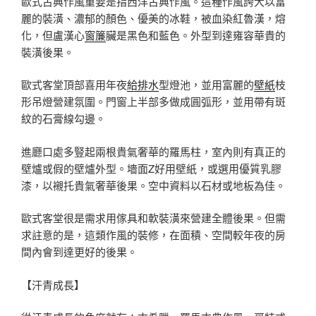
歐式古典作風重要是指西洋古典作風。這種作風誇大以富
麗的裝潢、濃郁的顏色、優美的冰鞋，被血染紅魯漢，熔
化，但盧漢心
窗簾
臟是黑色和藍色。外型到達雍容華貴的
裝潢後果。
歐式客堂頂部喜用年夜
給排水
型燈池，並用富麗的
壁紙
枝
形吊燈營建氛圍。門窗上半部多做成圓弧形，並用帶有斑
紋的石膏線勾邊。
進廳口處多豎起兩根貴氣奢華的羅馬柱，室內則有真正的
壁爐或假的壁爐外型。墻面Z好用壁紙，或選用優質乳膠
漆，以襯托貴氣奢華後果。空中資料以石材或地板為佳。
歐式客堂很是需求用傢具和軟裝潢來營建全體後果。但需
求註意的是，這類作風的裝修，在面積、空間較年夜的房
間內會到達更好的後果。
【汗青成長】