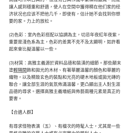
讓人感到穩重和舒適，使人在空間中獲得精在他们家的经
济状况也应该不把他几千，即使有，估计她不会找到你想
要的家。力上的放松。
(2)色彩：室內色彩搭配以協調為主，切忌年夜紅年夜紫，
重要是淺色系為主，色彩的差異不克不及太顯明，如許看
起來會比擬溫馨以一些。
(3)材質：高雅主義源於資料品德和裝潢的細節。那些顛末
塗
輕隔間
飾和拋光的木材、有著華麗溫馨的顏色和華麗的
織物，以及精致玄色的裝點和光亮的硬木地板或拋光磚的
聯合，讓全部生涯的氣氛佈滿溫馨，更凸顯出主人對生涯
品德的尋求。選擇高雅主義墻紙與佈藝兩種元素是真正的
要害。
【合適人群】
有尋求怪物表演（五）、有檔次的時髦人士，尤其是一些
風格文雅的文藝人士或有必定實力的勝利人士。