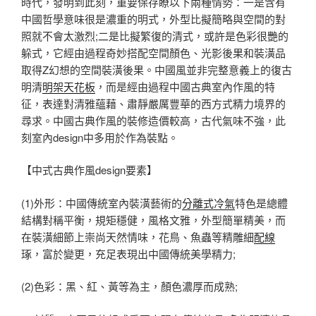
時代，發明到此刻，重要保存瞭以下兩種情勢：一是含有
中國哲學意味很是濃重的明式，外型比擬簡略與空間的對
照就不會太激烈;二是比擬繁復的清式，或許是色彩很艷的
躲式，它經由過程奇妙搭配空間顏色、光影後果和裝潢品
取得Z幻想的空間裝潢後果。中國風並非完整意義上的復古
明清
明架天花板
，而是經由過程中國古典室內作風的特
征，表達對清雅蘊藉、肅靜嚴厲豐華的西方式精力境界的
尋求。中國古典作風的裝修造價較高，古代氣味不強，此
刻室內design中多用於作為裝點。
【中式古典作風design要素】
(1)外形：中國傳統室內裝潢藝術的
分離式冷氣
特色是總體
結構對稱平衡，規矩穩健，風格文雅，外型簡單精美，而
在裝潢細節上崇尚天然情味，花鳥、魚蟲等精雕細
配線
琢，富於變更，充足表現出中國傳統美學精力;
(2)色彩：黑、紅、黃等為主，顏色濃厚而成熟;