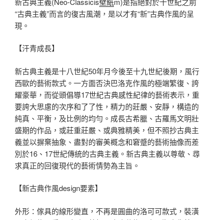
新古典主義(Neo-Classicis
壁紙
m)是指絕對於十世紀之前
“古典主義”而言的復古風潮，是以才有“新”古典作風的呈
現。
【汗青成長】
新古典主義是十八世紀50年月今後至十九世紀後期，風行
西歐的藝術款式。一方面否決巴洛克作風的極端繁復、誇
耀豪華，而從頭倡導17世紀古典感性紀律的藝術表示，重
要誇大思慮的次序和了了性，精力的莊嚴、安靜，構造的
純真、平衡，及比例的均勻。成長古希臘、古羅馬文明壯
盛期的作品，或莊重莊嚴、或典雅精美，但不照抄古典主
義並以摒棄抽象、盡對的審美概念和窘蹙的藝術抽像而差
別於16、17世紀傳統的古典主義。新古典主義以尊敬、尋
求真正的回復現代的藝術情勢為主旨。
【新古典作風design要素】
外形：傢具的線形變直，不再是圓曲的洛可可款式，裝潢