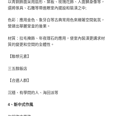
以青銅飾面采用扇形、葉板、玫瑰花飾、人面獅身像等，
還將傢具、石雕等帶進瞭室內擺設和裝潢之中;
色彩：應用金色、象牙白等古典常用色來襯著空間氣氛，
營建出華麗堂皇的後果。
材質：拉毛掩飾、年夜理石的應用，使室內裝潢更講求材
質的變更和空間的全體性。
【聯想元素】
三五醇飯店
【合適人群】
沉穩、有學問的人、海回派等
4、新中式作風