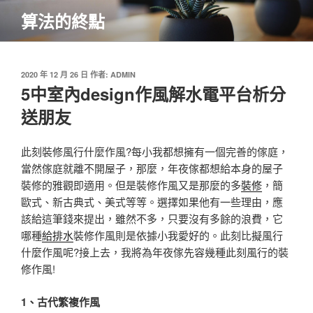
跳
算法的終點
至
主
要
內
發
2020 年 12 月 26 日
作者:
ADMIN
佈
5中室內design作風解水電平台析分
容
於
送朋友
此刻裝修風行什麼作風?每小我都想擁有一個完善的傢庭，
當然傢庭就離不開屋子，那麼，年夜傢都想給本身的屋子
裝修的雅觀即適用。但是裝修作風又是那麼的多
裝修
，簡
歐式、新古典式、美式等等。選擇如果他有一些理由，應
該給這筆錢來提出，雖然不多，只要沒有多餘的浪費，它
哪種
給排水
裝修作風則是依據小我愛好的。此刻比擬風行
什麼作風呢?接上去，我將為年夜傢先容幾種此刻風行的裝
修作風!
1、古代繁複作風