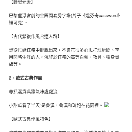
【聯想元素】
巴黎盧浮宮前的金
隔間套房
字塔(片子《達芬奇password》
裡可見)。
【古代繁複作風合適人群】
想從忙碌任務中擺脫出來，不肯花很多心思打理房間、享
用簡略生涯的人，沉醉於任務的高等白領、教員、獨身貴
族等。
2、歐式古典作風
尊
抓漏
貴典雅氣味處處流
小甜瓜看了半天“是魯漢，魯漢和玲妃在花園裡。
【歐式古典作風特色】