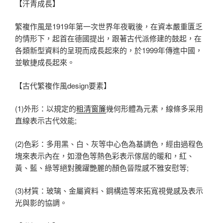
【汗青成長】
繁複作風是1919年第一次世界年夜戰後，在資本嚴重匱乏
的情形下，起首在德國提出，跟著古代派修建的鼓起，在
各類新型資料的呈現而成長起來的，於1999年傳進中國，
並敏捷成長起來。
【古代繁複作風design要素】
(1)外形：以規定的
粗清
窗簾
幾何形體為元素，線條多采用
直線表示古代效能;
(2)色彩：多用黑、白、灰等中心色為基調色，經由過程色
塊來表示內在，如澄色等熱色彩表示傢居的暖和，紅、
黃、藍、綠等絕對騰躍艷麗的顏色晉陞感不雅安慰等;
(3)材質：玻璃、金屬資料、鋼構造等來拓寬視覺感及表示
光與影的協調。