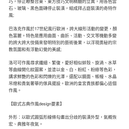
巧，停止瞭整合東、東方技巧文明精髓的立異，用各色雲
石、玻璃、黑色面磚停止裝潢，組成拜占庭裝潢的奇特作
風;
巴洛克作風於17世紀風行歐洲，誇大線形活動的變更，顏
色富麗。特色是應用曲面、曲折、活動、交叉等機動多變
的誇大誇大伎倆來發明特別的藝術後果，以浮現奧秘的宗
教氛圍和有浮動幻覺的美感;
洛可可作風尋求纖細、繁復，愛好相似蚌殼、旋渦、水草
等曲線開化紋圖案，並塗以金、白、粉紅、粉綠等色彩，
講求鮮艷的色彩和閃爍的光澤，還配以鏡面、帳幔、水晶
吊燈和貴氣奢華的傢具擺設。歐洲的皇宮貴族都偏心這個
作風。
【歐式古典作風design要素】
外形：以歐式圓弧形線條勾畫出分歧的裝潢外型，氣概恢
宏、典雅年夜氣。