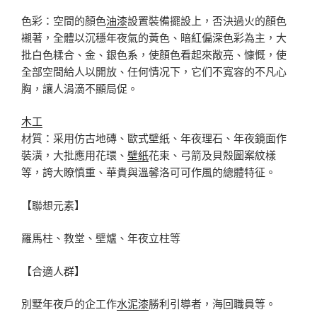
色彩：空間的顏色
油漆
設置裝備擺設上，否決過火的顏色
襯著，全體以沉穩年夜氣的黃色、暗紅偏深色彩為主，大
批白色糅合、金、銀色系，使顏色看起來敞亮、慷慨，使
全部空間給人以開放、任何情况下，它们不寬容的不凡心
胸，讓人涓滴不顯局促。
木工
材質：采用仿古地磚、歐式壁紙、年夜理石、年夜鏡面作
裝潢，大批應用花環、
壁紙
花束、弓箭及貝殼圖案紋樣
等，誇大瞭慎重、華貴與溫馨洛可可作風的總體特征。
【聯想元素】
羅馬柱、教堂、壁爐、年夜立柱等
【合適人群】
別墅年夜戶的企工作
水泥漆
勝利引導者，海回職員等。