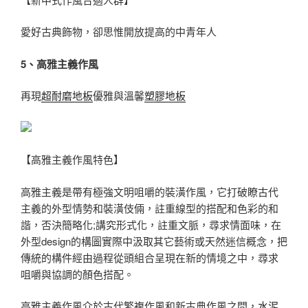
愛好古典飾物，卻思惟開放提高的中青年人
5、高雅主義作風
再現
超耐磨地板
優雅與溫馨
塑膠地板
【高雅主義作風特色】
高雅主義是帶有極強文明咀嚼的裝潢作風，它打破瞭古代
主義的外型情勢和裝潢伎倆，註重線型的搭配和色彩的和
諧，否決簡略化;講究形式化，註重文脈，尋求情面味，在
外型design的構圖實際中汲取其它藝術或天然迷信概念，把
傳統的構件經由過程從頭組合呈現在新的情境之中，尋求
咀嚼與協調的顏色搭配。
高雅主義作風介於古代繁複作風和新古典作風之間，
水泥