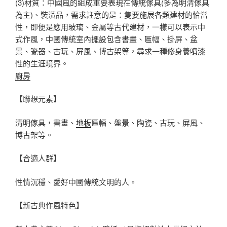
(3)材質：中國風的組成重要表現在傳統傢具(多為明清傢具
為主)、裝潢品，需求註意的是：隻要施展各類建材的恰當
性，即便是應用玻璃、金屬等古代建材，一樣可以表示中
式作風，中國傳統室內擺設包含書畫、匾幅、掛屏、盆
景、瓷器、古玩、屏風、博古架等，尋求一種修身養
噴漆
性的生涯境界。
廚房
【聯想元素】
清明傢具，書畫、
地板
匾幅、盤景、陶瓷、古玩、屏風、
博古架等。
【合適人群】
性情沉穩、愛好中國傳統文明的人。
【新古典作風特色】