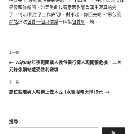
是像頭條新聞，如果受此
包養意思
影響魯漢生涯真的完
了。”小瓜抓住了工作許“那，對不起，你回去吧。”事
包養
網站
迫吃
包養一個月價錢
一碗飯
包養網
。務。
文
上
上一篇
章
一
A站B站年夜範圍裁人換包養行情人現開張危機，二次
導
篇
元錄像網站遭受盈利窘境
覽
文
章
下
下一篇
一
高位截癱男人輪椅上做木匠 1水電服務天掙15元
篇
文
章
搜尋
搜