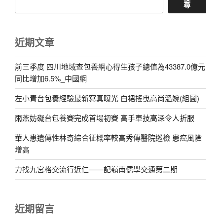
尋
近期文章
前三季度 四川地域查包養網心得生孩子總值為43387.0億元
同比增加6.5%_中國網
左小青台包養經驗最新寫真曝光 白裙搖曳高尚溫婉(組圖)
雨燕妨礙台包養賽完成首場初賽 高手車技高深令人折服
華人患遺傳性林奇綜合征概率較高秀傳醫院巡檢 患癌風險
增高
力找九宮格交流行近仁——記嶺南儒學交通第二期
近期留言