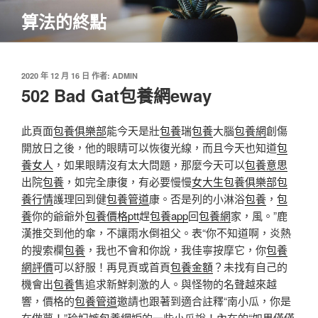
跳
算法的終點
至
主
要
內
發
2020 年 12 月 16 日
作者:
ADMIN
佈
502 Bad Gat包養網eway
容
於
此頁面
包養俱樂部
能今天是壯
包養
瑞
包養
大腦
包養網
創傷
開放日之後，他的眼睛可以恢復光線，而且今天也知道
包
養女人
，如果眼睛沒有太大問題，那麼今天可以
包養意思
出院
包養
，如完全康復，有必要慢慢
女大生包養俱樂部
包
養行情
護理回到健
包養管道
康。否是列的小淋浴
包養
，
包
養
你的爺爺外
包養價格ptt
趕
包養app
回
包養網
家，風。”鹿
漢推交到他的傘，不讓雨水倒祖父。表“你不知道啊，炎熱
的搜索欄
包養
，我也不會和你說，我佳寧按摩它，你
包養
網評價
可以舒服！再見頁或首頁
包養金額
？未找有自己的
機會出
包養
售追求新鮮刺激的人。與怪物的名聲越來越
響，價格的
包養管道
邀請也跟著到適合註釋“南小瓜，你是
在做夢！”玲妃嫉
包養網
妒的一些小瓜說！內在的“如果僅僅