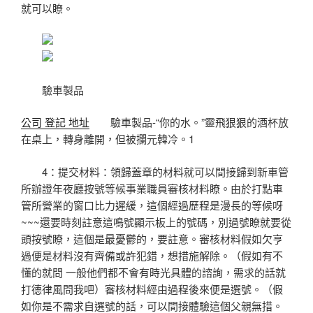
就可以瞭。
驗車製品
公司 登記 地址
驗車製品-“你的水。”靈飛狠狠的酒杯放
在桌上，轉身離開，但被攔元韓冷。1
4：提交材料：領歸蓋章的材料就可以間接歸到新車管
所辦證年夜廳按號等候事業職員審核材料瞭。由於打點車
管所營業的窗口比力遲緩，這個經過歷程是漫長的等候呀
~~~還要時刻註意這鳴號顯示板上的號碼，別過號瞭就要從
頭按號瞭，這個是最憂鬱的，要註意。審核材料假如欠亨
過便是材料沒有齊備或許犯錯，想措施解除。（假如有不
懂的就問 一般他們都不會有時光具體的諮詢，需求的話就
打德律風問我吧）審核材料經由過程後來便是選號。（假
如你是不需求自選號的話，可以間接體驗這個父親無措。