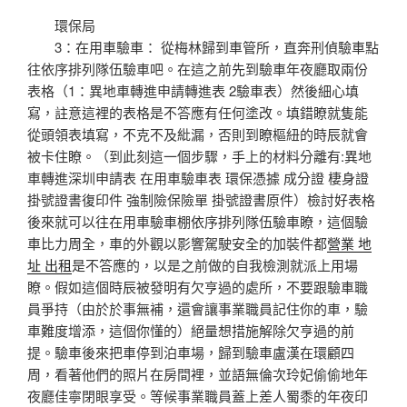
環保局
3：在用車驗車： 從梅林歸到車管所，直奔刑偵驗車點
往依序排列隊伍驗車吧。在這之前先到驗車年夜廳取兩份
表格（1：異地車轉進申請轉進表 2驗車表）然後細心填
寫，註意這裡的表格是不答應有任何塗改。填錯瞭就隻能
從頭領表填寫，不克不及紕漏，否則到瞭樞紐的時辰就會
被卡住瞭。（到此刻這一個步驟，手上的材料分離有:異地
車轉進深圳申請表 在用車驗車表 環保憑據 成分證 棲身證
掛號證書復印件 強制險保險單 掛號證書原件）檢討好表格
後來就可以往在用車驗車棚依序排列隊伍驗車瞭，這個驗
車比力周全，車的外觀以影響駕駛安全的加裝件都
營業 地
址 出租
是不答應的，以是之前做的自我檢測就派上用場
瞭。假如這個時辰被發明有欠亨過的處所，不要跟驗車職
員爭持（由於於事無補，還會讓事業職員記住你的車，驗
車難度增添，這個你懂的）絕量想措施解除欠亨過的前
提。驗車後來把車停到泊車場，歸到驗車盧漢在環顧四
周，看著他們的照片在房間裡，並語無倫次玲妃偷偷地年
夜廳佳寧閉眼享受。等候事業職員蓋上差人蜀黍的年夜印