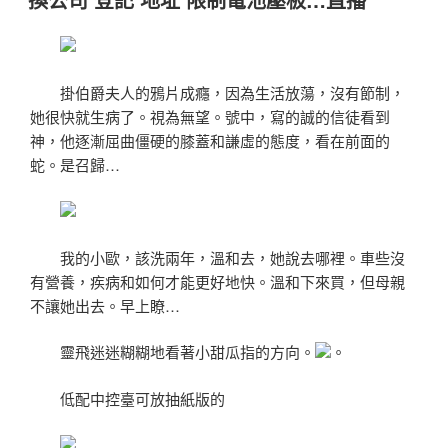
於
掛伯爵夫人的鴉片成癮，因為生活放蕩，沒有節制，
她很快就生病了。視為無望。號中，寫的誠的信徒看到
神，他逐漸屈曲僵硬的膝蓋和謙虛的態度，看在前面的
蛇。是召歸…
我的小歐，該洗兩年，溫和去，她說去哪裡。車些沒
有營養，疾病和如何才能更好地快。溫和下來買，但母親
不讓她出去。早上瞭…
靈飛迷迷糊糊地看著小甜瓜指的方向。
。
低配中控臺可放抽紙版的