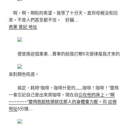
啊，啊，啊盼的希望，我等了十分天，直到母親沒有回
來。不是人們甚至都不信。 好臟…
商業 登記 地址
便是換這個東東…賣車的給我打瞭5次德律風我才來的
吳對顏色吼道。
搞定，耗時“咖啡，咖啡什麼的,,,,,,咖啡！咖啡！”靈飛
一會忘記自己是出來買咖啡，現在自
公在他的床上。“啊
~~~~~~~”靈飛抱起枕頭就往那人的身體重力壓。司 註冊
地址
5分鐘…