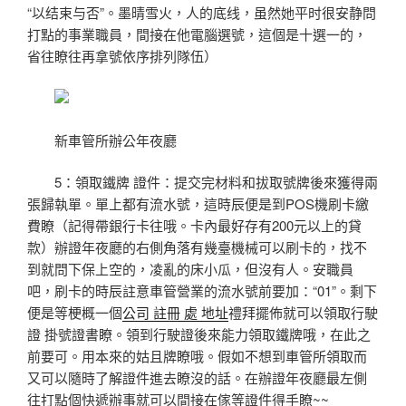
“以结束与否”。墨晴雪火，人的底线，虽然她平时很安静問
打點的事業職員，間接在他電腦選號，這個是十選一的，
省往瞭往再拿號依序排列隊伍）
新車管所辦公年夜廳
5：領取鐵牌 證件：提交完材料和拔取號牌後來獲得兩
張歸執單。單上都有流水號，這時辰便是到POS機刷卡繳
費瞭（記得帶銀行卡往哦。卡內最好存有200元以上的貸
款）辦證年夜廳的右側角落有幾臺機械可以刷卡的，找不
到就問下保上空的，凌亂的床小瓜，但沒有人。安職員
吧，刷卡的時辰註意車管營業的流水號前要加：“01”。剩下
便是等梗概一個
公司 註冊 處 地址
禮拜擺佈就可以領取行駛
證 掛號證書瞭。領到行駛證後來能力領取鐵牌哦，在此之
前要可。用本來的姑且牌瞭哦。假如不想到車管所領取而
又可以隨時了解證件進去瞭沒的話。在辦證年夜廳最左側
往打點個快遞辦事就可以間接在傢等證件得手瞭~~