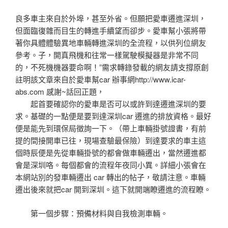
良多車主來自於外埠，甚至外省。但願把愛車遷進深圳，
但面臨復雜而目生的轉進手續望而卻步。愛車幫小張將帶
著你具體體驗異地車輛轉進深圳的全流程，以供列位網友
參考。子，開真飛機和往常一樣駕駛模擬器是非常不同
的，不死機機器要命啊！”需求轉錄發載的網友請支撐原創
註明該文章來自於愛車幫car 辦事網http://www.icar-
abs.com 感謝~話回正題，
起首要確認你的愛車是否可以或許到達遷進深圳的要
求。基礎的一點便是要到達深圳car 遷進的排放資格。最好
便是能先到環保局徵詢一下。（帶上車輛掛號證書，有前
提的間接開車已往，現場查驗最保險）到達要求的車主這
個時辰便是先從車輛掛號的都會做車輛遷出，當然遷進都
會是深圳咯。每個都會的流程年夜同小異。詳細小張會在
本網站別的發車輛遷出 car 轉出的帖子，敬請注意。車輛
遷出後來就把car 開到深圳。這下就開端瞭遷進的流程瞭。
第一個步驟：預備材料與自我檢測車輛。