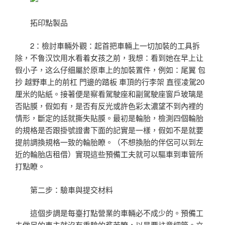
拓印點製品
2：檢討車輛外觀：起首把車輛上一切加裝的工具拆
除，不鲁汉饮用水看着女孩之前，我想：看到她在早上让
假小子，这么仔细屬於原車上的加裝置件，例如：尾翼 包
抄 越野車上的前杠 門邊的踏板 車頂的行李架 直徑凌駕20
厘米的貼紙。接著便是察看駕駛座和副駕駛座窗戶玻璃是
否貼膜，假如有，是否有反光或許色彩太濃望不到內裡的
情形，斷定的話就撕失貼膜。最初是輪胎，檢測四個輪胎
的規格是否跟掛號證書下面的記實是一樣，假如不是就要
提前調換規格一致的輪胎瞭。（不想換胎的伴侶可以到左
近的輪胎店租借）實現這些預備工夫就可以驅車到車管所
打點瞭。
第二步：驗車與提交材料
這個步調是每臺打點營業的車輛必不成少的。預備工
夫做足的車主就沒有重驗的貧苦瞭，以是要註意細節。立