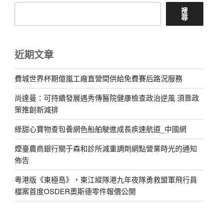
搜
尋
近期文章
費城世界杯期億嵐工廠直營間供給免費賽后路況服務
尚達曼：可持續發展遇秀傳醫院健康檢查政治逆風 須靠政
策推創新減排
綠甜心寶物查包養網色船舶駛進成長疾速航道_中國網
煙臺農商銀行關于森和診所減重調劑網點營業時光的通知
佈告
粵港版《東極島》，東江縱隊港九年夜隊勇救盟軍飛行員
檔案首度OSDER奧斯德零件報價公開