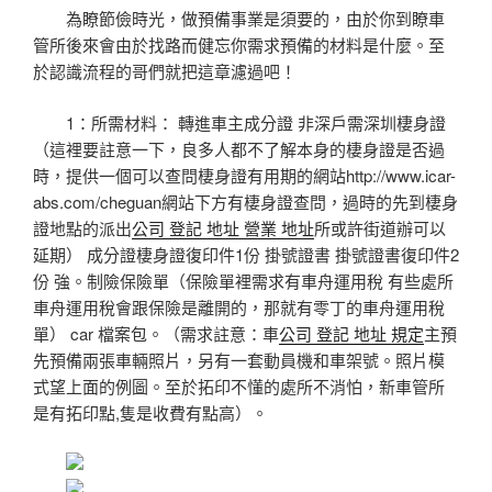
為瞭節儉時光，做預備事業是須要的，由於你到瞭車
管所後來會由於找路而健忘你需求預備的材料是什麼。至
於認識流程的哥們就把這章濾過吧！
1：所需材料： 轉進車主成分證 非深戶需深圳棲身證
（這裡要註意一下，良多人都不了解本身的棲身證是否過
時，提供一個可以查問棲身證有用期的網站http://www.icar-
abs.com/cheguan網站下方有棲身證查問，過時的先到棲身
證地點的派出
公司 登記 地址 營業 地址
所或許街道辦可以
延期） 成分證棲身證復印件1份 掛號證書 掛號證書復印件2
份 強。制險保險單（保險單裡需求有車舟運用稅 有些處所
車舟運用稅會跟保險是離開的，那就有零丁的車舟運用稅
單） car 檔案包。（需求註意：車
公司 登記 地址 規定
主預
先預備兩張車輛照片，另有一套動員機和車架號。照片模
式望上面的例圖。至於拓印不懂的處所不消怕，新車管所
是有拓印點,隻是收費有點高）。