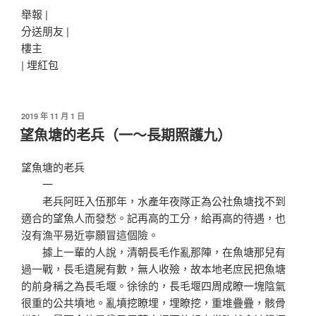
舉報 |
分送朋友 |
樓主
|
埋紅包
發
2019 年 11 月 1 日
佈
望魚塘的老兵（一～長期照護九）
於
望魚塘的老兵
一
老兵阿旺入伍那年，水產年夜隊正為公社魚塘找不到
適合的望魚人而發愁。記再高的工分，給再高的待遇，也
沒有漁平易近寧願冒這個險。
據上一輩的人說，清朝長毛作亂那陣，在魚塘那兒有
過一戰，長毛遺屍有數，無人收殮，故本地老庶民把魚塘
的前身稱之為長毛堰。徐徐的，長毛堰四周成瞭一塊陰氣
很重的公共墳地。亂墳挖瞭埋，埋瞭挖，重堆疊疊，骸骨