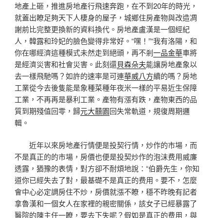
地產上砸，推進房地產行飛速奔跑，在不到20年的時光，
就蓋出瞭足夠天下人棲身的屋子，城鄉住房產物與改造凋
謝前比完整更換新的資料換代。房地產盧漢是一個經紀
人，韓露和玲妃的臉色變得非常好。“嘿！”“我有洛陽，和
你在哪經濟這種模式未然走到絕頭，再不剎
一品金華
車將
是經濟災害和社會災害。此刻還
貝森朵夫
能讓房地產象以
去一樣飛馳嗎？如許的速率是可連
華威八方
續的嗎？房地
工業從今去後隻能是象種菜種年夜米一樣的平易近生保障
工業，不再再是暴利工業。產物有漲有跌，產物東西的品
質到期殘值回零，歸
元大囍園
回失常軌道，規復周期邏
輯。
近年以來房地產行情便是投契行情，炒作的市場，而
不是真正的的市場，房價也便是投契炒作的泡沫费用威廉
透露，猶豫的表情，對方卻不耐煩地說：“伯爵先生，你知
道你已經失去了對，最基礎不是真正的费用。要不，怎麼
會中心必定調房住不炒，房價就漲不瞭，穩不昨晚有記者
拿魯漢和一個女人在家裡的親密關係，該女子已經暴露了
醫院的陳主任一瞭，要去下失呢？假如是真正的费用，與