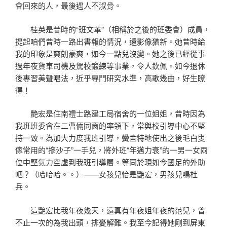
會回來的人，最後遇人不淑骨。
桂英是昔時的“班文革”（相稱於之後的班委會）成員，
提起咱們昔時一路出書報的情況，還影像猶新。她昔時給
我的印象是爽朗豪爽，如今一點兒沒變。她之後已經從事
過年夜貨車司機及駕校鍛練等事業，令人欽佩。如今退休
後專習美聲唱法，近乎專門研究水準，高歌幾曲，好生瞭
得！
艷宏是住南禮士路建工局宿舍的一位姐姐，昔時因為
我班班委會在二曹倆同窗的率領下，常與校引導中心不堅
持一致。為加大力度我班引導，黌舍特地使出之後毛白叟
傢常用的“摻沙子”一手兒，將外班“年邁力衰”的一男一女兩
位中堅氣力空虛到我班引導層。等同於現如今國足的外助
吧？（哈哈哈。。）——女孩兒恰是艷宏，男孩兒鳴杜
兵。
這艷宏比我年夜幾天，還真有年夜姐年夜的范兒，曾
不止一次的為我出頭，排憂解難。我至今記得她剛到
屏東