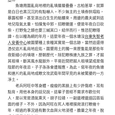
魚塘周圍亂崗地裡的亂墳層層疊疊，古柏蔥翠，就算
是白日也黑沉沉的有點嚇人。不少無主的土墳券拱塌陷，
暴露棺槨，甚至滾出白生生的骷髏來。周邊的農夫感到這
地兒陰氣太重，怕撞鬼中邪，招瞭黴運，便是年夜白日砍
柴、打野兔之類也要三緘其口，結伴而行，惟恐犯瞭隱
諱。在以糧為綱的年月，這麼年夜一個水塘沒
台東失智老
人安養中心
被圍墾種上食糧其實是一個古跡，當然這還得
憑仗這片亂崗地庇佑。圍墾用土的獨一來歷隻能是那些年
夜鉅細小的墳墩。歷朝歷代，除犯瞭株連九族之罪，才掘
其祖墳，斷其風水龍脈外，平易近間把掘人祖墳望成是傷
陰節的年夜忌，子子孫孫會遭報應。為此，偌年夜的魚塘
和連片的亂崗地成瞭文攻武衛年間罕見的未被驚擾的一方
凈土。
老兵阿旺中等身體，瘦瘦的黑臉上有少許傷疤，耳有
點背。用他本身的話兒說，這輩子曾經不需求市歡任何
人，是以常是酒氣熏天，胡子拉碴，一副邋裡邋遢囚首垢
面的樣子。不外，因為阿旺在死人堆裡摸爬滾打瞭幾十
年，經過的事況過有數次血與火地浸禮，膽量之年夜，脫