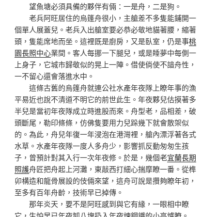
望魚塘必須具備的夥伴有倆：一是舟，二是狗。
老兵阿旺居住的烏篷舟很小，主艙差不多隻能鋪開一
個單人展蓋兒。老兵入出艙室要必恭必敬地貓著腰，縮著
頭，隻能席地而坐。這裡既是廚房，又是臥室，仍是事
桃
園長照中心
業間。客人每挪一下腿兒，或是睡夢中每側一
上身子，它城市歸敬似的晃上一陣。借使倘使不諳舟性，
一不留心還會落進水中。
這條古舊的烏篷舟就連公社水產年夜隊上瞭年事的漁
平易近也說不清道不明它的前世此生。年夜夥兒估摸著多
半兒是當初年夜隊成立時進股而來。舟型老，品相差，破
頭斷尾，勒印條條，仿佛隻要用力兒跺幾下就會散架似
的。為此，舟兒年復一年浸泡在港灣裡，艙內漂浮著各式
水草。水產年夜隊一度人多舟少，影響抓反動匆匆生孩
子，曾預計對其入行一次年夜修。於是，幾個老
宜蘭長期
照護
舟匠把舟起上河灘，東敲西打細心揣摩瞭一番。從榫
卯構造和龍骨展設的伎倆來望，這舟可說是攢夠瞭年初，
至多有百年舟齡，技術早已掉傳。
那年炎天，要不是阿旺感到與它有緣，一眼相中瞭
它，生怕早已年夜卸八塊扔入年夜煉鋼鐵的小高爐瞭。