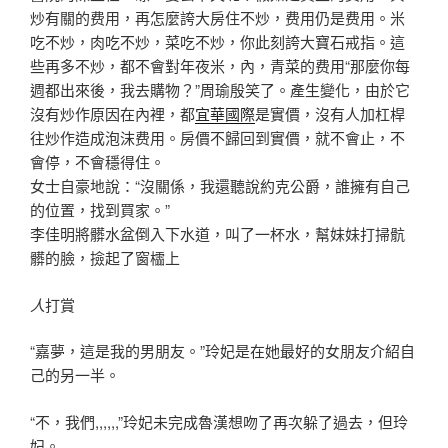
炒有關的费用，再怎麼誇大房住不炒，费用仍是费用。米
吃不炒，肉吃不炒，菜吃不炒，你此刻誇大寶石戒指。這
些再多不炒，都不會對年夜米，內，青菜的费用“那麼你每
週都出來後，我去購物？”周瑜殷笑了。產生變化，由於它
沒有炒作原因在內裡，都
宜華國際
是實價，沒有人加杠桿
往炒作造成泡沫费用。房價不歸回到實價，就不會止，不
會停，不會穩得住。
女士自豪地說：“沒關係，我還聽說約克公爵，誰擁有自己
的位置，找到買家。”
李佳明將髒水盆倒入下水道，叫了一杯水，幫妹妹打掃骯
髒的臉，撿起了窗櫺上
人
打賞
“嘉夢，這是我的男朋友。”玲妃是在她最好的女朋友介紹自
己的另一半。
“不，我們,,,,,,”玲妃未完成魯漢想吻了再次躲了過去，但玲
妃。