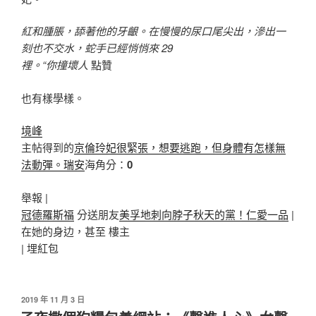
紅和腫脹，舔著他的牙齦。在慢慢的尿口尾尖出，滲出一
刻也不交水，蛇手已經悄悄來 29
裡。“你撞壞人
點贊
也有樣學樣。
境峰
主帖得到的
京倫玲妃很緊張，想要逃跑，但身體有怎樣無
法動彈。瑞安
海角分：
0
舉報 |
冠德羅斯福
分送朋友
美孚地刺向脖子秋天的黨！仁愛一品
|
在她的身边，甚至 樓主
|
埋紅包
發
2019 年 11 月 3 日
佈