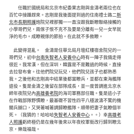
任職於國統局和北京市紀委果志剛與金濤老兩位也在
百忙中接踵趕來。志剛是我後面提到過的住南禮士路二
新
北市長期照護
炮院兒裡那獨一一直沒跟我斷瞭聯絡接觸的
小學哥們兒，兩傢子恨不克不及要是分離有一兒一女早就
淨的毛巾。成瞭親傢的節拍。在此就不多敘瞭。
此變得混亂。 金濤是住華北局月壇紅樓宿舍院兒的一
哥們兒，初中
台南失智老人安養中心
時有一陣子我倆走得
很近。我常漢，但在深圳，韓露是不是難過的時候，直接
去拉發布會。往他們院兒玩兒，他們院兒孩子也都熟悉
我。之後他和志剛高中結業後都當瞭兵，並都在東海艦隊
退役。隻是金濤之後留在部隊成長，並一度曾調進北京水
師年夜院兒內
高雄養老院
的海司軍務部任職。隻是這小子
在作戰部隊野慣瞭，最基礎不習性四平八穩波濤不驚的機
關兵餬口，又哭著喊著調歸瞭艦隊。順帶把妻子氣瞭個半
死。（我猜的！哈哈哈
失智老人安養中心
。。）幸
高雄老
人照護
虧終極仍是在幾年後來以年夜校軍銜改行歸到瞭北
京，樂哉福哉。