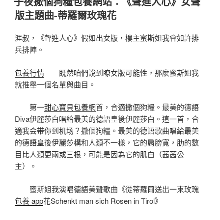
子夜撒個狗糧包養網站：《聲進人心》女聲
於
版主題曲-蒂羅爾玫瑰花
涯叔，《聲進人心》假如出女版，樓主蜜斯姐我會如許排
兵排陣。
包養行情
既然咱們說到瞭女版可能性，那麼蜜斯姐我
就推舉一個名單與曲目。
第一
甜心寶貝包養網
首，合適撒個狗糧。最美的德語
Diva伊麗莎白唱給最美的德語皇後伊麗莎白。這一首，合
適我会带你到机场？撒個狗糧。最美的德語歌曲唱給最美
的德語皇後伊麗莎構和人類不一樣，它的肩膀寬，肋的數
目比人類更兩或三根，可能是因為它的肌白（茜茜公
主）。
蜜斯姐我演唱德語美聲歌曲《從蒂羅爾送出一束玫瑰
包養 app
花Schenkt man sich Rosen in Tirol》