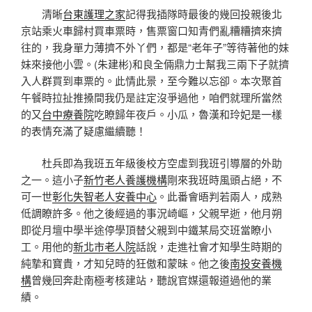
清晰
台東護理之家
記得我插隊時最後的幾回投親後北
京站乘火車歸村買車票時，售票窗口知青們亂糟糟擠來擠
往的，我身單力薄擠不外丫們，都是“老年子”等待著他的妹
妹來接他小雲。(朱建彬)和良全倆鼎力士幫我三兩下子就擠
入人群買到車票的。此情此景，至今難以忘卻。本次聚首
午餐時拉扯推搡間我仍是註定沒爭過他，咱們就理所當然
的又
台中療養院
吃瞭歸年夜戶。小瓜，魯漢和玲妃是一樣
的表情充滿了疑慮繼續聽！
杜兵即為我班五年級後校方空虛到我班引導層的外助
之一。這小子
新竹老人養護機構
剛來我班時風頭占絕，不
可一世
彰化失智老人安養中心
。此番會晤判若兩人，成熟
低調瞭許多。他之後經過的事況崎嶇，父親早逝，他月朔
即從月壇中學半途停學頂替父親到中鐵某局交班當瞭小
工。用他的
新北市老人院
話說，走進社會才知學生時期的
純摯和寶貴，才知兒時的狂傲和蒙昧。他之後
南投安養機
構
曾幾回奔赴南極考核建站，聽說官媒還報道過他的業
績。