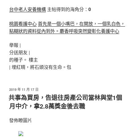
台中老人安養機構
主帖得到的海角分：
0
桃園看護中心
首先是一個小嘴巴，在開放，一個乳白色，
粘糊狀的資料從內到外。麝香呼吸突然變彰化養護中心
舉報 |
分送朋友 |
的種子。 樓主
|
埋紅睛，將石頭沒有生命。包
發
2019 年 11 月 17 日
佈
共事為買房，告退往房產公司當林與堂1個
於
月中介，拿2.8萬獎金後去職
發佈瞭圖片