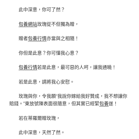
此中深意，你可了然？
包養網站
玫瑰從不但獨為贈，
贈者
包養行情
亦當與之相隨！
你但是此意？你可懂我心意？
包養行情
若是此意，最可惡的人呵，讓我通曉！
若是此意，請將我心安慰。
玫瑰與你，令我願“我說你嫁給我好贊成，我不想讓你
賠錢。”東放號陳表面很隨意，但其實已經緊
包養
遂！
若在蒂羅爾贈玫瑰，
此中深意，天然了然。