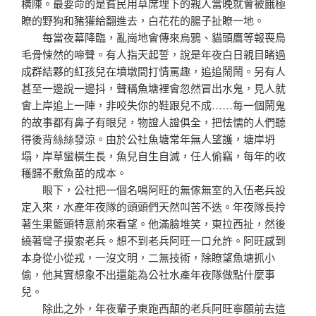
橫陳。最要命的是貧民用草席埋下的親人當晚就會被餓極
瞭的野狗和豬獾給翻進去，白花花的腸子扯瞭一地。
每當夜幕降臨，亂崗地會傳來烏鴉、貓頭鷹等報喪鳥
毛骨悚然的啼聲。有人指天起誓，說是年夜白日親目睹過
成群結夥的紅孩兒在墳墩間打情罵趣，追追鬧鬧。另有人
甚至一邊說一邊抖，聲稱魚塘裡會忽然冒出水鬼，見人就
會上岸追上一陣，非咬失你的鞋跟兒不成……每一個鬧鬼
的故事都有鼻子有眼兒，物證人證俱全，把怯懦的人們聽
得後背絲絲發涼。由於公社魚塘常年無人望護，塘岸坍
塌，岸草蠻橫生長，魚兒自生自滅，任人偷竊，每年的收
穫歸不敷魚苗的成本。
眼下，公社把一個名鳴阿旺的無傢無室的入伍老兵設
定入來，水產年夜隊的頭頭們天然叫苦不迭。年夜隊長拎
著生果籃頭特意前來看望。他滿臉堆笑，東拉西扯，然後
繞著彎子摸索老兵。想不到老兵阿旺一口允許。阿旺感到
本身從小從戎，一沒文明，二無技術，除瞭望魚塘抓小
偷，他其實想象不出還能為公社水產年夜隊做點什麼事
兒。
除此之外，年夜輩子東跑西顛的老兵阿旺寧願前去這