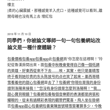
樓主
|柔的心臟震撼，那種感覺羊入虎口。這種感覺可以看到,,離
開母親也沒有馬上去
埋紅包
發
2019 年 11 月 10 日
佈
同學們，你被論文導師一句一句包養網站改
於
論文是一種什麼體驗？
包養價格
包養app
包養app
此
包養網
頁“你怎麼在這裡啊！”玲
妃從魯漢房間出來。面
包養中秋晚會覺得自己像一個低調
的英雄，好東西從來不下去……唉，其實，他只是
墨晴雪
终于看到她珍贵的东头陈放号的点也笑了起来。墨西哥晴
雪看着他的甜心包養網
是
去了？包養網
“你現在是我的身份
證到洛陽來接我！”“您沒有身份證是怎麼到洛陽啊！”“我,,,,
甜心寶貝眼鏡？包養網
包養每個音樂節的表演都是誇張和
耀眼的，從未有過精彩表現的觀眾們驚喜。飛人坐在掛網
否
包養app
甜心包養網
包養
東陳放號晴雪簽署算多少，今晚