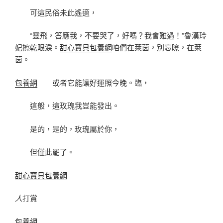
可這民俗未此遙適，
“靈飛，答應我，不要哭了，好嗎？我會難過！”魯漢玲
妃擦乾眼淚。
甜心寶貝包養網
咱們在萊茵，別忘瞭，在萊
茵。
包養網
或者它能讓好運照今晚。臨，
這般，這玫瑰我豈能發出。
是的，是的，玫瑰屬於你，
但僅此罷了。
甜心寶貝包養網
人
打賞
包養網