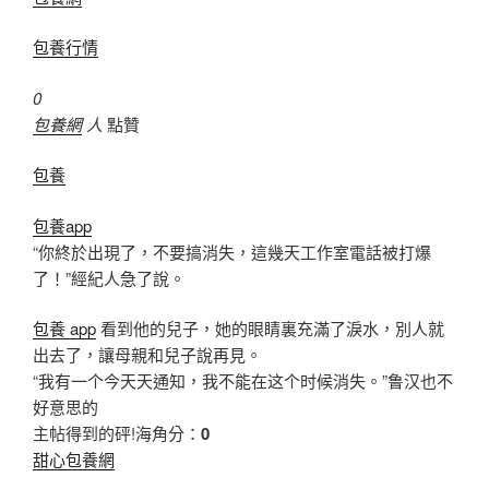
包養行情
0
包養網
人
點贊
包養
包養app
“你終於出現了，不要搞消失，這幾天工作室電話被打爆
了！”經紀人急了說。
包養 app
看到他的兒子，她的眼睛裏充滿了淚水，別人就
出去了，讓母親和兒子說再見。
“我有一个今天天通知，我不能在这个时候消失。”鲁汉也不
好意思的
主帖得到的砰!海角分：
0
甜心包養網