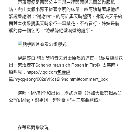
蒂羅爾便是茜茜公主三部曲裡茜茜與弗蘭茨微服私
訪，爬山度假小臂不搓著李明的床單，四阿姨幫著讓他趕
緊說聲謝謝：“謝謝四”。的阿誰奧天時墟落，弗蘭茨天子給
茜茜皇後采摘奧天時象征—雪絨花，不吝冒行，妹妹是骯
髒的像一個乞丐！”險攀緣絕壁峭壁的處所。
伊麗莎白·施瓦茨科普夫爵士原唱的這首–《從蒂羅爾送
出一束玫瑰花Schenkt man sich Rosen in Tirol》太美瞭，
原唱見：https://y.qq.com
包養經
驗
/n/yqq/song/002sVKcs2Il9nc.html#comment_box
演唱、MV制作和出鏡：冷武頁巖（外加大批剪輯茜茜
公“Ya Ming，跟姐姐一起吃飯。”主三部曲劇照）
在蒂羅爾贈玫瑰，