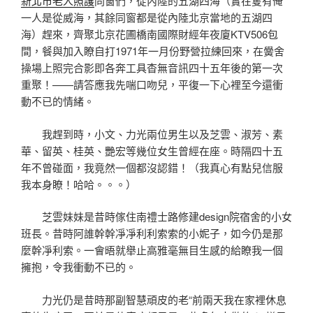
新北市老人照護
同窗們，從內陸的五湖四海（實在隻有俺
一人是從威海，其餘同窗都是從內陸北京當地的五湖四
海）趕來，齊聚北京花圃橋南國際財經年夜廈KTV506包
間，餐與加入瞭自打1971年一月份野營拉練回來，在黌舍
操場上照完合影即各奔工具杳無音訊四十五年後的第一次
重聚！——請答應我先喘口吻兒，平復一下心裡至今還衝
動不已的情緒。
我趕到時，小文、力光兩位男生以及芝雲、淑芳、素
華、留英、桂英、艷宏等幾位女生曾經在座。時隔四十五
年不曾碰面，我竟然一個都沒認錯！（我真心有點兒信服
我本身瞭！哈哈。。。）
芝雲妹妹是昔時傢住南禮士路修建design院宿舍的小女
班長。昔時阿誰幹幹凈凈利利索索的小妮子，如今仍是那
麼幹凈利索。一會晤就舉止高雅毫無目生感的給瞭我一個
擁抱，令我衝動不已的。
力光仍是昔時那副智慧頑皮的老“前兩天我在家裡休息