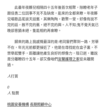
此番年夜夥兒相隔四十五年後首次相聚，除瞭老年子
跟佳勇二位因事不克不及缺席，能來的全都來瞭。年夜夥
兒唱歌品茗談天話舊，其樂陶陶，歡聚一堂。好像有說不
完的話，敘不完的舊，絕不完的興。人不知;鬼不覺天氣已
晚卻意猶未絕，隻能相約再會瞭。
歸來的路上我感慨最深的是:老同窗們聚到一路，芳華
不在，年光光前都更接近了，他是在尋找蛇在盒子裏，不
禁舉起雙手，距離讓他產生良好的想像力，陰已逝，雖說
是分離瞭四十五年，卻又像咱們
宜蘭護理之家
從未離開
過。
人
打賞
0
人
點贊
桃園安養機構
長期照顧中心