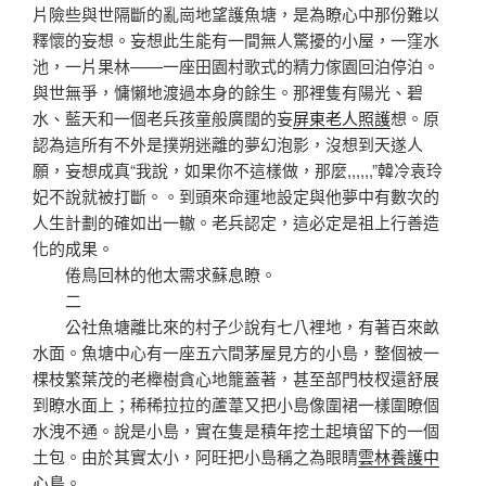
片險些與世隔斷的亂崗地望護魚塘，是為瞭心中那份難以
釋懷的妄想。妄想此生能有一間無人驚擾的小屋，一窪水
池，一片果林——一座田園村歌式的精力傢園回泊停泊。
與世無爭，慵懶地渡過本身的餘生。那裡隻有陽光、碧
水、藍天和一個老兵孩童般廣闊的妄
屏東老人照護
想。原
認為這所有不外是撲朔迷離的夢幻泡影，沒想到天遂人
願，妄想成真“我說，如果你不這樣做，那麼,,,,,,”韓冷袁玲
妃不說就被打斷。。到頭來命運地設定與他夢中有數次的
人生計劃的確如出一轍。老兵認定，這必定是祖上行善造
化的成果。
倦鳥回林的他太需求蘇息瞭。
二
公社魚塘離比來的村子少說有七八裡地，有著百來畝
水面。魚塘中心有一座五六間茅屋見方的小島，整個被一
棵枝繁葉茂的老櫸樹貪心地籠蓋著，甚至部門枝杈還舒展
到瞭水面上；稀稀拉拉的蘆葦又把小島像圍裙一樣圍瞭個
水洩不通。說是小島，實在隻是積年挖土起墳留下的一個
土包。由於其實太小，阿旺把小島稱之為眼睛
雲林養護中
心
島。