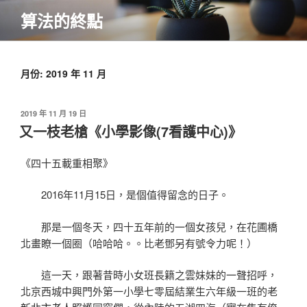
跳
算法的終點
至
主
要
內
月份:
2019 年 11 月
容
發
2019 年 11 月 19 日
佈
又一枝老槍《小學影像(7看護中心)》
於
《四十五載重相聚》
2016年11月15日，是個值得留念的日子。
那是一個冬天，四十五年前的一個女孩兒，在花圃橋
北畫瞭一個圈（哈哈哈。。比老鄧另有號令力呢！）
這一天，跟著昔時小女班長籍之雲妹妹的一聲招呼，
北京西城中興門外第一小學七零屆結業生六年級一班的老