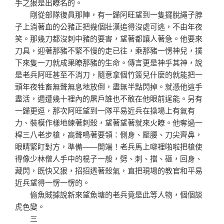
手之狠是出瞭名的。
剛從部隊復員那陣，有一歸阿旺望到一隻擺脫繩子脖
子上淌著血的公豬正把幾個壯漢追得沒處可逃，不由年夜
笑。那幾刀都沒刺中豬的要害，望著都讓人著急。他要來
刀具，迎著那豬不緊不慢的走已往，乘那豬一愣神兒，撲
下來隻一刀就成果瞭那豬的生命。傳言更是神乎其神，說
是老兵阿旺甚至不消刀，隨意拿個竹簽兒什麼的就能把一
頭年夜牲畜無聲無息地放倒，盡無半點閃掉。就憑他這手
盡活，週遭幾十裡內的屠戶誰也不敢在他眼前逞能。另有
一歸更逗，那次阿旺望到一隊平易近兵在操場上有氣有
力、裝模作樣地練著刺殺，望著望著就來火瞭。他奪過一
桿三八老步槍，高聲鳴著要領：側身、壓腰、刀尖齊鼻，
眼睛緊盯對方，準備——開端！老兵馬上噼裡啪啦把槍使
得像少林僧人手中的棍子一般，劈、刺、擋、砸，回身、
藏閃，既快又狠，招招透著殺氣，直把現場的教官和平易
近兵望得一愣一愣的。
偷魚賊據說新來望魚塘的老兵竟是此等人物，個個談
虎色變。
三