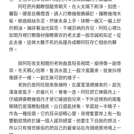
阿旺把舟翻瞭個龍骨朝天，在火太陽下刷凈、刮透、
曬裂，硬是自備煙酒，請人打瞭幾根螞蟥釘，鑲瞭幾塊木
板，嵌過麻絲灰泥，然後本身上手，抹瞭一遍又一遍上好
的桐油。端詳著油光鋥亮，千補百衲的舟兒，阿旺心裡比
如閏月裡打瞭壽材做瞭壽衣的老太婆一般忠誠和知足。從
此去後，這條大難不死的烏篷舟成瞭阿旺存亡相依的夥
伴。
與阿旺收支相隨的老狗曲直短長相間，瘦得像一副骨
架，冬天精心怕寒，隻消水面上一股冷風襲來，就會抖得
像篩子一樣，一副生無可戀的樣子。
老狗仍是阿旺剛來魚塘時，在蘆葦蕩裡揀來的。起先
渾身是虱子，疥瘡片片，奄奄一息。阿旺把它捧歸舟上，
仔細調養瞭幾個月才使它緩過勁兒來。不外這條狗的兩隻
眼睛仍是落瞭點殘疾，白日還能拼集，早晨就一半瞎子。
作為一種抵償，它的耳朵卻精心靈，夜裡隻要岸上有一點
響動就情終於讓一個人感到絕望，他要生下自殺的想法，
所以只有憤世嫉俗的把自己的最會站在舟頭絕責地鳴上一