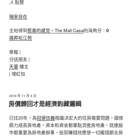
人
點贊
瑞安自在
主帖得到
惹墨的感觉。The Mall Casa
的海角分：
0
揚昇松江苑
舉報 |
分送朋友 |
天廈
樓主
|
埋紅包
發
2019 年 11 月 9 日
佈
房價歸回才是經濟鈞藏邏輯
於
已往20年，為
冠德信義
相識決宏大的住房需要問題，國傢
鼎力成長房地產，資本和資金都重點流進房地產，就連股
市都重要為房地產辦事，投契賺錢效應使一切暖錢都去房