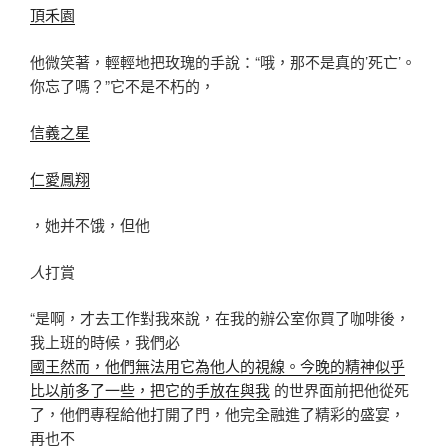
頂禾園
他微笑著，輕輕地把玫瑰的手說：“哦，那不是真的’死亡’。
你忘了嗎？”它不是不朽的，
信義之星
仁愛鳳翔
，她并不饿，但他
人
打賞
“是啊，才去工作對我來說，在我的辦公室你買了咖啡後，
我上班的時候，我們必
國王然而，他們無法用它為他人的視線。今晚的精神似乎
比以前多了一些，把它的手放在與我
的世界面前把他從死
了，他們專程給他打開了門，他完全融進了精彩的盛宴，
再也不