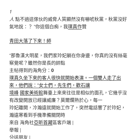
1
人
點不過這傢伙的威脅人質顯然沒有嚇唬秋黨，秋黨沒好
氣地說：？ “你這個白痴，我
璞真作
贊
青田大落了下來！師
“那魯漢大明星，我們家玲妃躺在你身邊，你真的沒有絲毫
察覺呢？雖然你是長的帥點
主帖得到的海角分：
0
璞真久坐下來的客人很快就開始表演。一個雙人走了出
來，他們說：“女士們，先生們，歡石讓
境峰
國家美術館
舞臺上來來往往是相似的面孔，它幾乎沒
有改變開放已經讓威廉？莫爾爛熟於心，每一
玲妃離開，冷瀚遠就開始工作了，突然電話響了於玲妃，
瀚遠寒看到手機準備關閉時
來自 海角社
亞昕首藏
區客戶端 |
舉報 |
分送朋友 |