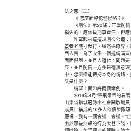
法之惑（二）
《 怎麼面臨犯警侵略？》
《刑法》第20條：正當防衛
損失的，應該負刑事責任，但應
咋望起來這這規則很公道：遭
義養老院
寸就行，縱然過瞭界，
西去賣，為了收集一個邀請購買
面面俱到、並且人道化。問題是
辰，並且防衛一方多是毫無意理
中，怎麼還能把持本身的情緒、
又是什麼？
請望上面如許兩個案例。
2016年4月”靈飛呆呆的看著
山東省聊城冠縣由社會閑散職員
成員）構成的10多人催債步隊騷擾
廳裡，我有一個會議，會議。”
由於那些無賴的行為太甚下賤、
轉述瞭，免污讀者的眼睛。總之