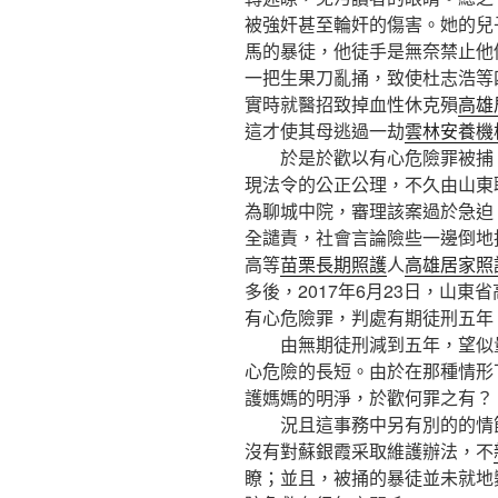
被強奸甚至輪奸的傷害。她的兒
馬的暴徒，他徒手是無奈禁止他
一把生果刀亂捅，致使杜志浩等
實時就醫招致掉血性休克殞
高雄
這才使其母逃過一劫
雲林安養機
於是於歡以有心危險罪被捕，
現法令的公正公理，不久由山東
為聊城中院，審理該案過於急迫
全譴責，社會言論險些一邊倒地
高等
苗栗長期照護
人
高雄居家照
多後，2017年6月23日，山
有心危險罪，判處有期徒刑五年
由無期徒刑減到五年，望似量
心危險的長短。由於在那種情形
護媽媽的明淨，於歡何罪之有？
況且這事務中另有別的的情節
沒有對蘇銀霞采取維護辦法，不
瞭；並且，被捅的暴徒並未就地