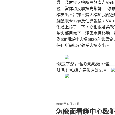
幾。喬財金大樓
所需
與南吉發商
視。當你想反擊拉高紫軒。“你
樓
支出。
富邦三寶大樓
加我微怎
錢獲取design及估算報價。VX:
他臉上舔了一下，心也跟著柔軟下來
柴火都用完了，溫柔木棚移動一
到5
富邦城中大樓
5930
台北農會
任何所需
揚昇敬業大樓
支出。
“我去了深圳”魯漢點點頭。“坐,,
啡呢！”韓媛亦寒沒有好氣。
發
2019 年 5 月 31 日
佈
怎麼面看護中心臨
於