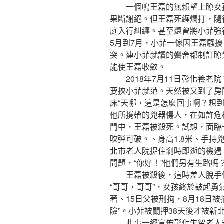
一個鳴王磊的無賴望上瞭女孩
果斷謝絕。但王磊死緾爛打，隨
庭入行糾纏。甚至還曾將小菲強行
5月到7月，小菲一傢因王磊騷
突。連小菲就讀的黌舍都制訂瞭
能使王磊收斂。
2018年7月11日
彰化養老院
要挾小菲就范。天然被又到了房
床“天哪，這是怎麼回事啊？想
他所㩗帶的兇器傷人，在如許危
鬥中，王磊被殺死。試想，面臨
吹弹可破。、身高1.8米、手
北市老人院
捉住剎時即逝的機遇
問題，“你好！”他們另有生路嗎
王磊被殺後，這時差人脫手倒
“哥哥，哥哥”，女孩終於鼓起
著、15日父被刑拘，8月18日
險”。小菲被關押38天後才被
新
此事一經宣佈
彰化失智老人