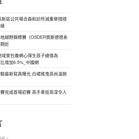
章
高新區公共場合森和診所減重舉措措
進級
r 場地越野錦標賽（OSDER奧斯德德系
賽期近
地域查包養網心得生孩子總值為
 同比增加6.5%_中國網
驗最新寫真曝光 白裙搖曳高尚溫婉
賽完成首場初賽 高手車技高深令人
言
顯示。