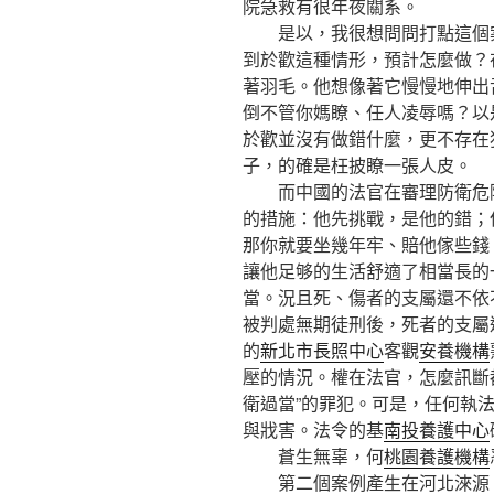
院急救有很年夜關系。
是以，我很想問問打點這個案
到於歡這種情形，預計怎麼做？
著羽毛。他想像著它慢慢地伸出
倒不管你媽瞭、任人凌辱嗎？以
於歡並沒有做錯什麼，更不存在
子，的確是枉披瞭一張人皮。
而中國的法官在審理防衛危險
的措施：他先挑戰，是他的錯；
那你就要坐幾年牢、賠他傢些錢
讓他足够的生活舒適了相當長的
當。況且死、傷者的支屬還不依
被判處無期徒刑後，死者的支屬
的
新北市長照中心
客觀
安養機構
壓的情況。權在法官，怎麼訊斷
衛過當”的罪犯。可是，任何執
與戕害。法令的基
南投養護中心
蒼生無辜，何
桃園養護機構
第二個案例產生在河北淶源