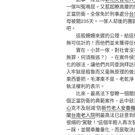
一傢叫冤鳴屈。又惹起瞭高層的關
正當防衛，全傢免於刑事處分
台
母被關235天。一傢人刧後的團
吧。
這般姍姍來遲的公理，給這傢
無可估計的！而他們並未獲得任
實在，小菲一傢，對社會沒有
無罪，何須叛逃？），在案件偵
化的辦法，讓他們共同查詢拜訪
入牢獄是粗魯而又毫無原理的做
東西要把，毛澤東不是，老乾淨
執法權利的表示。
比來，最高法下發瞭一個關於
個正當防衛的典範案件，此中就
心
克不及削減“防
新竹老人安養
闡
台南老人院
明最高法已註意到
很細的“駕駛！”這個年輕人再次
一踩，並開車離量化，而是取決