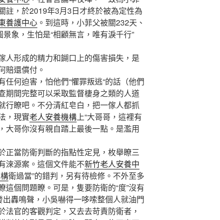
註，於2019年3月3日才終於被為定性為
東養護中心
。到這時，小菲父被關232天、
圓景象，生怕是“相顧無言，唯有淚千行”
人形成的精力和餬口上的傷害損失，是
何賠還償付。
任何迫害，怕他們“懼罪叛逃“的話（他們
查期間完整可以采取監督棲身之類的人道
就行瞭吧。不分清紅皂白，把一傢人都抓
法，現實
老人安養機構
上“大哥哥，這裡有
，大哥你沒有親自踏上最後一點。是濫用
正當防衛判斷的指點性定見，枚舉瞭三
有淶源案。這個文件能不
新竹老人安養中
機構
衛過當”的錯判，另有待檢修。不外至多
瞭這個問題瞭。可是，隻要防衛的“度”沒有
發出轟鳴聲，小吳嚇得一哆嗦整個人就油門​​
於法官的客觀判定，又去去苛責防衛者，