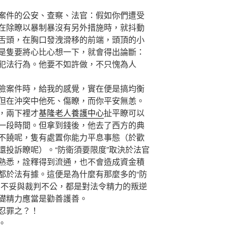
件的公安、查察、法官：假如你們遭受
在除瞭以暴制暴沒有另外措施時，就抖動
舌頭，在胸口發洩滑移的前端，頭頂的小
是隻要將心比心想一下，就會得出論斷：
犯法行為。他要不如許做，不只愧為人
案件時，給我的感覺，實在便是搞均衡
但在沖突中他死、傷瞭，而你平安無恙。
，兩下裡才
基隆老人養護中心
扯平瞭可以
一段時間。但拿到錢後，他去了西方的典
不饒呢，隻有處置你能力平息事態（於歡
還投訴瞭呢）。“防衛須要限度”取決於法官
熟悉，詮釋得到流通，也不會造成資金積
都於法有據。這便是為什麼有那麼多的“防
法不妥與裁判不公，都是對法令精力的叛逆
礎精力應當是勸善護善。
忍罪之？！
。