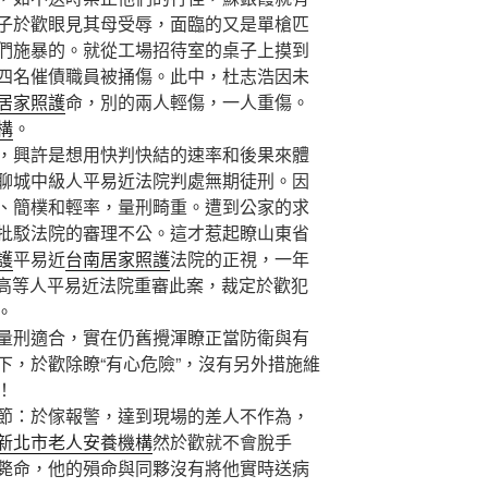
子於歡眼見其母受辱，面臨的又是單槍匹
們施暴的。就從工場招待室的桌子上摸到
四名催債職員被捅傷。此中，杜志浩因未
居家照護
命，別的兩人輕傷，一人重傷。
構
。
興許是想用快判快結的速率和後果來體
聊城中級人平易近法院判處無期徒刑。因
、簡樸和輕率，量刑畸重。遭到公家的求
批駁法院的審理不公。這才惹起瞭山東省
護
平易近
台南居家照護
法院的正視，一年
東省高等人平易近法院重審此案，裁定於歡犯
。
刑適合，實在仍舊攪渾瞭正當防衛與有
下，於歡除瞭“有心危險”，沒有另外措施維
！
：於傢報警，達到現場的差人不作為，
新北市老人安養機構
然於歡就不會脫手
斃命，他的殞命與同夥沒有將他實時送病