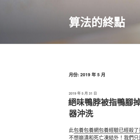
跳
至
算法的終點
主
要
內
容
月份:
2019 年 5 月
發
2019 年 5 月 31 日
佈
絕味鴨脖被指鴨腳掉
於
器沖洗
此
包養
包養網
包養經驗已經殺了
不想崩潰和死亡凍結外！我們只