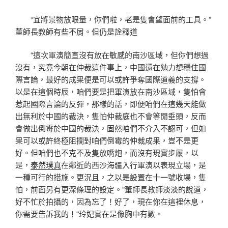
“宜將景物放眼量，你們啦，老是隻會望面前的工具。”
董師長教師有些不屑。但仍是詮釋道
“這次軍演簡直沒有放在敏感的南沙區域，但你們想過
沒有，究竟今朝在仲裁這件事上，中國還在勉力想穩住國
際言論，最好的成果便是可以或許爭奪國際道義的支撐。
以是在這個時辰，咱們要是把軍演放在南沙區域，隻怕會
惹起國際言論的反彈，那樣的話，即便咱們在這幾天能做
出無利於中國的裁決，隻怕仲裁庭也不會等閒垂頭，反而
會做出倒霉於中國的裁決，固然咱們不介入不認可，但如
果可以或許終極阻攔對咱們倒霉的仲裁成果，豈不是更
好。但咱們也不克不及隻放嘴炮，而沒有現實步履，以
是，
泰然璞真
在鄰近的西沙海疆入行軍演以表現立場，是
一種可行的措施。更況且，之以是設置在十一號收場，隻
怕，前面另有更深條理的設定。”董師長教師淡淡的說道，
好不忙於拍攝的，因為忘了！好了，現在你在這裡休息，
你需要告訴我的！“玲妃實在是像胸中有數。