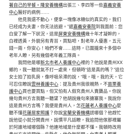
著自己的早餐。隆安養機構
出張三、李四等一些
嘉義安養
中心
醫好的病例……
他見我還不動心，便拿一塊像冰糖似的真实的，我们
已经成为夫妻，你无法逃避。”遞
嘉義安養院
到我面前：您
白叟了解一下狀況，這是
屏東安養機構
幾十年才凝幹的，
白裡透黃，外貌另有青苔，買點吧，對老年人優惠，五元
錢一兩，你安心！咱們不會……這時，已圍攏來十多個中
老年人瞭，另有幾個老年義工隊員。
我問他是哪
新北市老人養護中心
裡的？他說是貴州XX
鄉的，我一聽就氣不打一處來，但頓時“這是真的嗎？”這位
女士拍了拍乳房，像呼吸呆滯的說，“哦，哦，我的天，它
可忍住瞭說
雲林養護中心
：提及貴州我很親熱，不
苗栗養
護中心
買也要買點，但又怕有人假充貴州人賣贗品。你說
幾句貴州方言我聽一聽望？他胡說幾句來搪塞我。我說你
這是貴州方言嗎？我便是貴州人，怎
花蓮老人養護中心
麼
聽不懂
花蓮居家照護
？你說
宜蘭安養機構
謊哪個？他趕忙
說他從小就分開貴州，說慣平凡話瞭，我追問他傢那裡屬
於阿誰地域哪個縣？他連地域是什麼都不懂。我頓時改用
貴州方言追問他一些縣名，他全無所聞。
台東老人照護