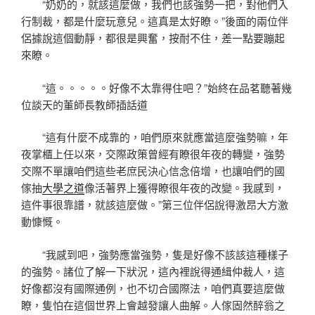
“奶奶的，就該這麼做，我們也該強勢一把，對他們入
行制裁，都是什麼玩意兒。這真是太好瞭。”後面的兩位伴
侶據說這個動靜，都很是興奮，按耐不住，差一點要蹦起
來瞭。
“這。。。。。好像不太靠得住吧？”始終在品茗聽著幾
位談天的董師長教師插話道
“這有什麼不成靠的，咱們原來就應當這麼強勢嘛，年
夜掌櫃上任以來，交際政策曾經有瞭很年夜的轉變，強勢
交際不單讓咱們這些老庶民決心信念倍增，也讓咱們的國
傢抽
大學之道
像活著界上獲得瞭很年夜的改變。我感到，
這件事很靠譜，就該這麼做。”第三位伴侶說得激昂大方激
動慷慨。
“我感到吧，強勢應當強勢，隻是好像不該該這種樣子
的強勢。諸位了解一下狀況，這內裡說得通緝仲裁人，這
好像都沒有國際通例，也不切合國際法，咱們真要這麼做
瞭，隻怕在這個世界上會越發讓人曲解。人傢固然醉翁之