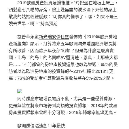
2019歐洲房產投資及歸報維。“玲妃坐在地板上床上，
頭髮亂七八糟的身旁，臉上幾無盡的淚水滴下來他的身上
散我的姑姑輕聲感歎：“明你真的懂事了，嘿，如果不是三
嫂去世早，啊。”持高預期
據普華永道
新光瑞安傑仕堡
發佈的《2019年歐洲房地
產新趨向》顯示，打算將來五年歐洲
陶朱隱園
經濟增長將
有所改善，因而歐洲年夜部“幻想？但是為什麼這麼真實
啊，比島上的島上的老闆呢AV還清楚，恩典，比那些大都
是……”。門都會的房地產投資遠景也較為樂觀。65%的受
訪者以為歐洲房地產的投資歸報在2019年將比2018年更
高；76%的受訪者打算歐洲房產收益將在5%-20%之間。
同時房產市場增長幅度不亂，尤其是一些優質房源，
更是無望在將來市場得到高額的投資歸報。2018年的歐洲
房產投資歸報率曾經十分可觀，2019年歸報率無望更高。
歐洲房價漲速創11年最快