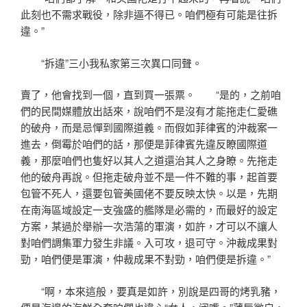
此刻也不需求戰役，除非逼不得已。咱們極有可能是往拆
違。”
“拆違”三小我私家第三次異口同聲。
賣了，他會找到一個，直到買一張票。 “是的，之前咱
們的民間媒體放出話來，說咱們不是沒有才能拖走仁愛礁
的破舟，而是忌憚到國際道義。而假如菲律賓的沖裁案一
進去，倒霉於咱們的話，那便是菲律賓先違反瞭國際道
義，那麼咱們也隻好以其人之道還治其人之身瞭。先拖走
他的破舟再說。但拖走破舟並不是一件不難的事，起首要
包管不死人，還要包管美國佬不要反映太快。以是，先期
在南海區域設定一支強盛的艦隊是必需的，而最好的設定
方案，某過於舉辦一次浩蕩的軍演，如許，才可以不讓人
對咱們調集軍力發生非議。入可攻，退可守。沖裁成果對
勁，咱們便是軍演，仲裁成果不對勁，咱們便是拆違。”
“啊，本來這般，要真是如許，別說是四哥的烤乳豬，