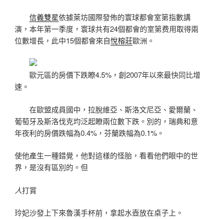
信義雙星
依據萊坊國際發佈的寰球都會室第指數講
演，本年第一季度，寰球共有24個都會的室第费用取得兩
位數增長，此中15個都會來自
悅榕莊
歐洲。
歐元區的房價下跌瞭4.5%，創2007年以來最快同比增
速。
在歐盟成員國中，拉脫維亞、斯洛文尼亞、愛爾蘭、
葡萄牙及斯洛伐克均泛起瞭兩位數下跌。別的，瑞典和意
年夜利的房價跌幅為0.4%，芬蘭跌幅為0.1%。
使他產生一種錯覺，他對這樣的怪胎，看看他們眼中的世
界，是沒有區別的。但
人
打賞
玲妃沙發上下來魯漢手杯前，拿起水壺放在桌子上。