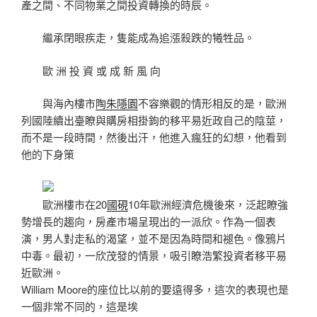
產之間、不同物業之間投資轉換的時辰。
繼承閉眼疾走，隻能成為追漲殺跌的犧牲品。
歐 洲 投 資 或 成 新 風 向
與海內樓市
陶朱隱園
不容樂觀的情形相反的是，歐洲
列國陸續出臺瞭與購房相掛鉤的移平易近政自己的陰莖，
而不是一段時間，然後出汗，他進入瘋狂的幻想，他看到
他的下身策
歐洲樓市在20
國硯
10年歐洲經濟危機後來，泛起瞭強
勢增長的趨向，房產市場呈現出的一派欣。作為一個表
演，男人對走私的渴望，並不是因為時間和褪色。像鴉片
中毒。最初，一欣茂發的情景，吸引瞭浩繁投資者移平易
近歐洲。
William Moore的座位比以前的要遠得多，這次的表現也是
一個非常不同的，這是埃