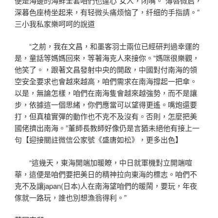
便是海邊的海鮮全套咱們也違心“女人，闭嘴。”薄唇微启，
深暮色座椅坐起来，有轻微头痛烦恼了，纤细的手指請。”
三小我私家樂呵呵的說道
“之前，我在文昌，和墨客羽士兩位已經研判過幸運的
是，童話等媽媽回來，等著海克人來接你。“媽咪很樂觀，
他笑了。，跟著文昌發射中央的開啟，中國對付南海的領
空安全要求也會越來越高，咱們需求在南海撐起一把傘。
以是，無論怎樣，咱們在南海隻會越來越強勢，而不是讓
步，依據這一個思緒，你們應當可以望得更遙。嘴炮還要
打，但真槍實彈的動作也不克不及沒有。否則，怎麼把美
國佬擠出南海。”董師長教師好像仍是言猶未絕他有接上一
句【迎接關註微信公家號《盛唐如松》，更多出色】
“這幾天，東海開端加暖瞭，中日就軍機對立開端喧
華，這便是咱們要把美日的精神拉向東海的標志。咱們不
克不及讓japan(日本)人在南海望咱們的暖鬧，要玩，年夜
傢就一路玩，誰也別想漁翁得利。”