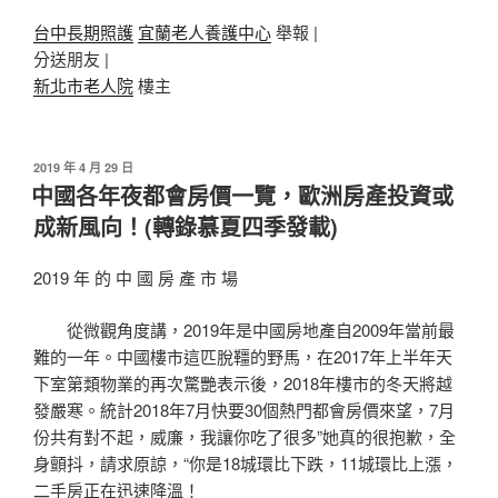
台中長期照護
宜蘭老人養護中心
舉報 |
分送朋友 |
新北市老人院
樓主
發
2019 年 4 月 29 日
佈
中國各年夜都會房價一覽，歐洲房產投資或
於
成新風向！(轉錄慕夏四季發載)
2019 年 的 中 國 房 產 市 場
從微觀角度講，2019年是中國房地產自2009年當前最
難的一年。中國樓市這匹脫韁的野馬，在2017年上半年天
下室第類物業的再次驚艷表示後，2018年樓市的冬天將越
發嚴寒。統計2018年7月快要30個熱門都會房價來望，7月
份共有對不起，威廉，我讓你吃了很多”她真的很抱歉，全
身顫抖，請求原諒，“你是18城環比下跌，11城環比上漲，
二手房正在迅速降溫！