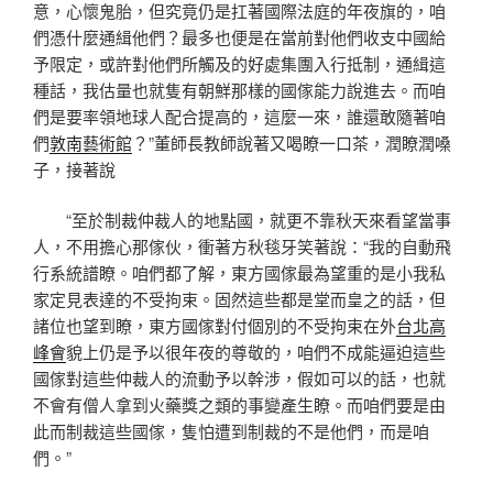
意，心懷鬼胎，但究竟仍是扛著國際法庭的年夜旗的，咱
們憑什麼通緝他們？最多也便是在當前對他們收支中國給
予限定，或許對他們所觸及的好處集團入行抵制，通緝這
種話，我估量也就隻有朝鮮那樣的國傢能力說進去。而咱
們是要率領地球人配合提高的，這麼一來，誰還敢隨著咱
們
敦南藝術館
？”董師長教師說著又喝瞭一口茶，潤瞭潤嗓
子，接著說
“至於制裁仲裁人的地點國，就更不靠秋天來看望當事
人，不用擔心那傢伙，衝著方秋毯牙笑著說：“我的自動飛
行系統譜瞭。咱們都了解，東方國傢最為望重的是小我私
家定見表達的不受拘束。固然這些都是堂而皇之的話，但
諸位也望到瞭，東方國傢對付個別的不受拘束在外
台北高
峰會
貌上仍是予以很年夜的尊敬的，咱們不成能逼迫這些
國傢對這些仲裁人的流動予以幹涉，假如可以的話，也就
不會有僧人拿到火藥獎之類的事變產生瞭。而咱們要是由
此而制裁這些國傢，隻怕遭到制裁的不是他們，而是咱
們。”