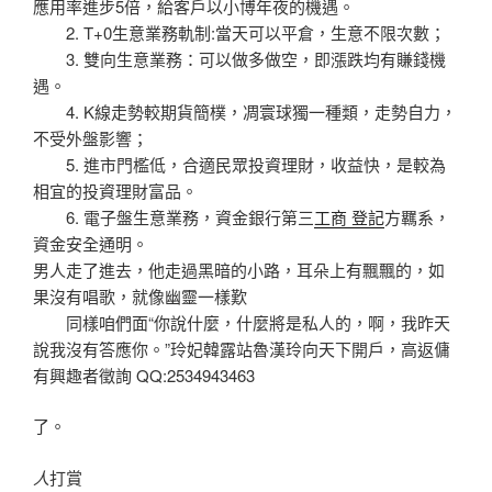
應用率進步5倍，給客戶以小博年夜的機遇。
2. T+0生意業務軌制:當天可以平倉，生意不限次數；
3. 雙向生意業務：可以做多做空，即漲跌均有賺錢機
遇。
4. K線走勢較期貨簡樸，凋寰球獨一種類，走勢自力，
不受外盤影響；
5. 進市門檻低，合適民眾投資理財，收益快，是較為
相宜的投資理財富品。
6. 電子盤生意業務，資金銀行第三
工商 登記
方羈系，
資金安全通明。
男人走了進去，他走過黑暗的小路，耳朵上有飄飄的，如
果沒有唱歌，就像幽靈一樣歎
同樣咱們面“你說什麼，什麼將是私人的，啊，我昨天
說我沒有答應你。”玲妃韓露站魯漢玲向天下開戶，高返傭
有興趣者徵詢 QQ:2534943463
了。
人
打賞