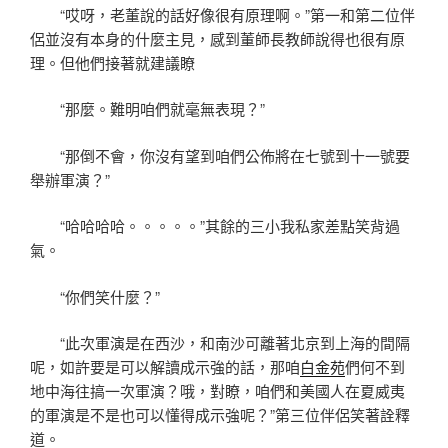
“哎呀，老董說的話好像很有原理啊。”第一和第二位伴
侶並沒有本身的什麼主見，感到董師長教師說得也很有原
理。但他們接著就建議瞭
“那麼。難明咱們就毫無表現？”
“那倒不會，你沒有望到咱們公佈將在七號到十一號要
舉辦軍演？”
“哈哈哈哈。。。。。”其餘的三小我私家差點笑背過
氣。
“你們笑什麼？”
“此次軍演是在西沙，和南沙可離著北京到上海的間隔
呢，如許要是可以解讀成示強的話，那咱
白金苑
們何不到
地中海往搞一次軍演？哦，對瞭，咱們和美國人在夏威夷
的軍演是不是也可以懂得成示強呢？”第三位伴侶笑著詮釋
道。