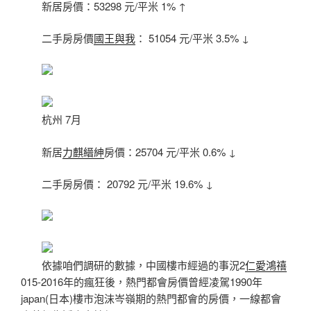
新居房價：53298 元/平米 1% ↑
二手房房價
國王與我
： 51054 元/平米 3.5% ↓
杭州 7月
新居
力麒縉紳
房價：25704 元/平米 0.6% ↓
二手房房價： 20792 元/平米 19.6% ↓
依據咱們調研的數據，中國樓市經過的事況2
仁愛鴻禧
015-2016年的瘋狂後，熱門都會房價曾經凌駕1990年
japan(日本)樓市泡沫岑嶺期的熱門都會的房價，一線都會