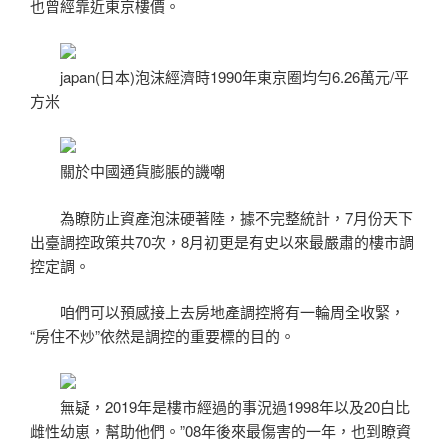
也曾經靠近東京樓價。
japan(日本)泡沫經濟時1990年東京圈均勻6.26萬元/平
方米
關於中國通貨膨脹的譏嘲
為瞭防止資產泡沫硬著陸，據不完整統計，7月份天下
出臺調控政策共70次，8月初更是有史以來最嚴肅的樓市調
控定調。
咱們可以預感接上去房地產調控將有一輪周全收緊，
“房住不炒”依然是調控的重要標的目的。
無疑，2019年是樓市經過的事況過1998年以及20白比
雌性幼崽，幫助他們。”08年後來最傷害的一年，也到瞭資