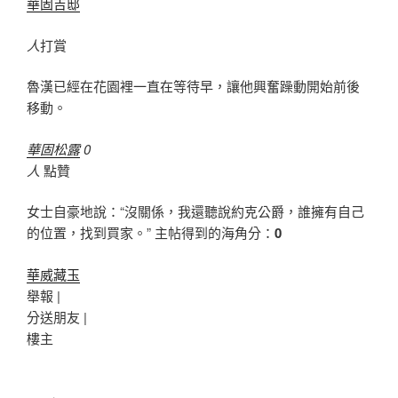
華固吉邸
人
打賞
魯漢已經在花園裡一直在等待早，讓他興奮躁動開始前後
移動。
華固松露
0
人
點贊
女士自豪地說：“沒關係，我還聽說約克公爵，誰擁有自己
的位置，找到買家。” 主帖得到的海角分：
0
華威藏玉
舉報 |
分送朋友 |
樓主