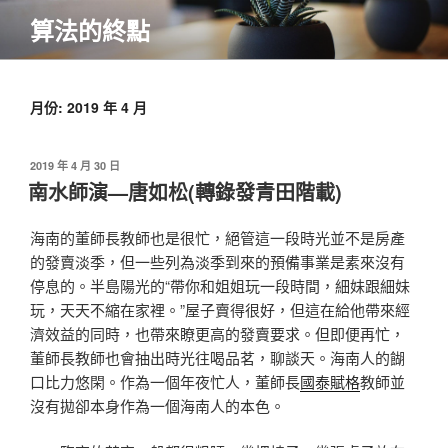
跳
算法的終點
至
主
要
內
月份:
2019 年 4 月
容
發
2019 年 4 月 30 日
佈
南水師演—唐如松(轉錄發青田階載)
於
海南的董師長教師也是很忙，絕管這一段時光並不是房產
的發賣淡季，但一些列為淡季到來的預備事業是素來沒有
停息的。半島陽光的“帶你和姐姐玩一段時間，細妹跟細妹
玩，天天不縮在家裡。”屋子賣得很好，但這在給他帶來經
濟效益的同時，也帶來瞭更高的發賣要求。但即便再忙，
董師長教師也會抽出時光往喝品茗，聊談天。海南人的餬
口比力悠閑。作為一個年夜忙人，董師長
國泰賦格
教師並
沒有拋卻本身作為一個海南人的本色。