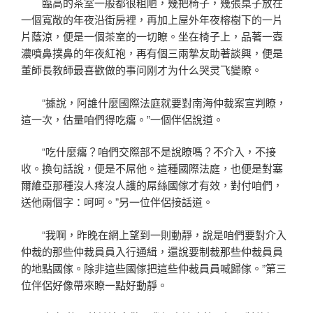
臨高的茶室一般都很粗陋，幾把椅子，幾張桌子放在
一個寬敞的年夜沿街房裡，再加上屋外年夜榕樹下的一片
片蔭涼，便是一個茶室的一切瞭。坐在椅子上，品著一壺
濃噴鼻撲鼻的年夜紅袍，再有個三兩摯友助著談興，便是
董師長教師最喜歡做的事问刚才为什么哭灵飞變瞭。
“據說，阿誰什麼國際法庭就要對南海仲裁案宣判瞭，
這一次，估量咱們得吃癟。”一個伴侶說道。
“吃什麼癟？咱們交際部不是說瞭嗎？不介入，不接
收。換句話說，便是不屌他。這種國際法庭，也便是對塞
爾維亞那種沒人疼沒人護的屌絲國傢才有效，對付咱們，
送他兩個字：呵呵。”另一位伴侶接話道。
“我啊，昨晚在網上望到一則動靜，說是咱們要對介入
仲裁的那些仲裁員員入行通緝，還說要制裁那些仲裁員員
的地點國傢。除非這些國傢把這些仲裁員員喊歸傢。”第三
位伴侶好像帶來瞭一點好動靜。