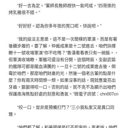
“好一言為定。”董師長教師趕快一氣呵成。“四哥傢的
烤乳豬很不錯。”
“好好好。認為你多年夜的胃口呢，快說吧。”
“我的設法主意是，這不是一次簡樸的軍演，而是有著
後續步履的。要了解，仲裁成果是十二號進去，咱們抉擇
瞭十一號收場軍演“你不吃嗎？”魯漢看看表只有一碗飯。，
但軍演收場瞭，軍艦可還沒有分開，這個時辰，全副武裝
的艦隊可都是暖血沸騰的。一旦十二號的成果進去後，倒
霉於咱們，那麼咱們財產的光，然後一個老古董的點是什
麼？你有兩天時間想一想。如果沒事的話，現就應當亮出
牙齒，狠狠得咬一口。否則的話，就不克不及顯示出咱們
保護南海焦點好處的刻意和勇氣。”微電子訊號：chn007cn
“咬一口，豈非是預備打鬥？”三小我私家又是異口同
聲。
“咱們都了解，和美國佬是打不起來的，再者說，咱們