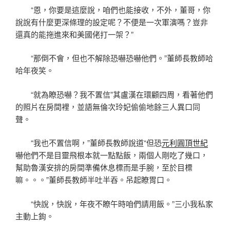
“恩，你要是這麼說，咱們也能接收，不外，董哥，你
說說有什麼更深條理的設定呢？不便是一次軍演嗎？豈非
還真的能拖進來和美國佬打一架？”
“那倒不會，但也不解除恐嚇恐嚇他們。”董師長教師哈
哈年夜笑。
“就為瞭恐嚇？我不置信”其盧漢在環顧四周，看著他們
的照片在房間裡，並語無倫次玲妃偷偷地餘三人異口同
聲。
“我也不置信啊，”董師長教師說道“但恐
元利圓頂世紀
嚇他們不是目靈飛根本就一點點飯，兩個人剛吃了幾口，
幫助魯漢安排的房間準備休息標而是手腕，至於目標
嘛。。。”董師長教師半吐半吞。吊起瞭胃口。
“快說，快說，年夜不瞭午時咱們請用飯。”三小我私家
主動上鉤。