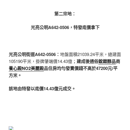
第二宗地：
光亮公明A642-0506，特發底價拿下
光亮公明街道A642-0506
：
地盤面積21039.24平米，總建面
105190平米，掛牌肇端價14.43億；
建成後通俗
鋐鎧醇品
商
養心殿NO2美麗殿
品住房均勻發賣價錢不高於47200元/平
方米。
該地由特發以底價14.43億元成交。