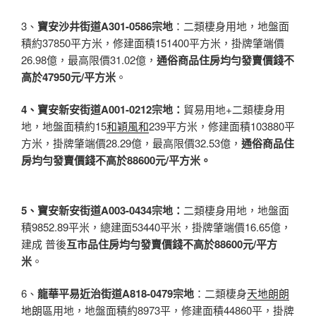
3、
寶安沙井街道A301-0586宗地
：二類棲身用地，地盤面
積約37850平方米，修建面積151400平方米，掛牌肇端價
26.98億，最高限價31.02億，
通俗商品住房均勻發賣價錢不
高於47950元/平方米
。
4、寶安新安街道A001-0212宗地：
貿易用地+二類棲身用
地，地盤面積約15
和穎風和
239平方米，修建面積103880平
方米，掛牌肇端價28.29億，最高限價32.53億，
通俗商品住
房均勻發賣價錢不高於88600元/平方米
。
5、寶安新安街道A003-0434宗地：
二類棲身用地，地盤面
積9852.89平米，總建面53440平米，掛牌肇端價16.65億，
建成 普後
互市品住房均勻發賣價錢不高於88600元/平方
米
。
6、
龍華平易近治街道A818-0479宗地
：二類棲身
天地朗朗
地朗區
用地，地盤面積約8973平，修建面積44860平，掛牌