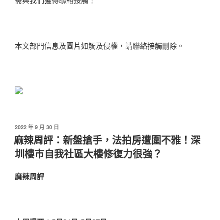
本文部門信息及圖片如觸及侵權，請聯絡接觸刪除。
發
2022 年 9 月 30 日
佈
麻辣周評：新盤搶手，法拍房遭圍不雅！深
於
圳樓市自我社區大樓修復力很強？
麻辣周評