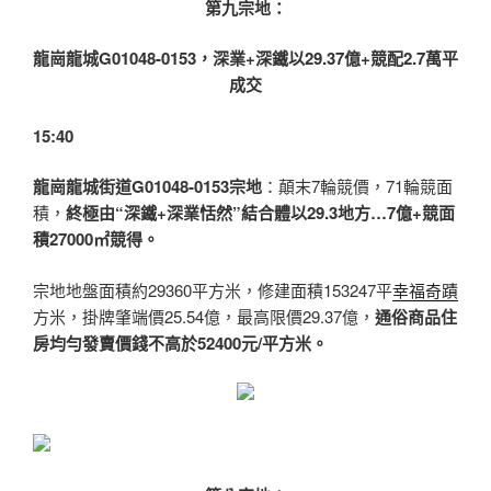
第九宗地：
龍崗龍城
G01048-0153，深業+深鐵以
29.37億+競配2.7萬平
成交
15:40
龍崗龍城街道G01048-0153宗地
：顛末7輪競價，71輪競面
積，
終極由“深鐵+深業恬然”結合體以29.3地方…7億+競面
積27000㎡競得。
宗地地盤面積約29360平方米，修建面積153247平
幸福奇蹟
方米，掛牌肇端價25.54億，最高限價29.37億，
通俗商品住
房均勻發賣價錢不高於52400元/平方米。