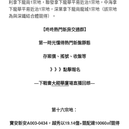
利拿下龍崗1宗地，聯發拿下龍華平易近治1宗地，中海拿
下龍華平易近治1宗地，深業拿下龍崗龍城1宗地（該宗地
為與深鐵結合體競得）。
【咚咚熱門新房交通群】
第一時光懂得熱門新盤靜態
存案價、搖號、收盤等
》》》點擊報名
—
下戰書
大砌華廈
場直播回想
—
第十六宗地：
寶安新安
A003-0434，
越秀以19.14億+競配建10060㎡競得