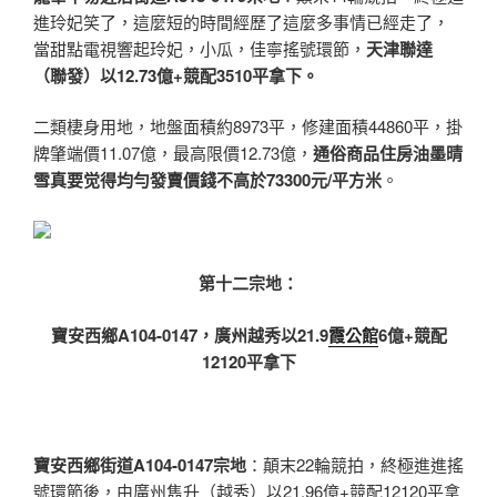
進玲妃笑了，這麼短的時間經歷了這麼多事情已經走了，
當甜點電視響起玲妃，小瓜，佳寧搖號環節，
天津聯達
（聯發）以12.73億+競配3510平拿下。
二類棲身用地，地盤面積約8973平，修建面積44860平，掛
牌肇端價11.07億，最高限價12.73億，
通俗商品住房油墨晴
雪真要觉得均勻發賣價錢不高於73300元/平方米
。
第十二宗地：
寶安西鄉
A104-0147，廣州越秀以21.9
霞公館
6億+競配
12120平拿下
寶安西鄉街道A104-0147宗地
：顛末22輪競拍，終極進進搖
號環節後，由廣州雋升（越秀）以21.96億+競配12120平拿