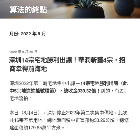
跳
算法的終點
至
主
要
內
月份:
2022 年 9 月
容
發
2022 年 9 月 30 日
佈
深圳14宗宅地勝利出讓！華潤斬獲4宗，招
於
商幸得前海地
深圳2022年第二輪宅地集中出讓—
14宗宅地勝利出讓（此
中5宗地進進搖號環節），總收金339.32億！
別的，有2宗
宅地流拍。
本日（8月4日），深圳停止2022年第二次集中供地，此次
共16宗室第用地，總地盤面積
中正富邦
約33.29公頃，總修
建面積約179.85萬平方米。