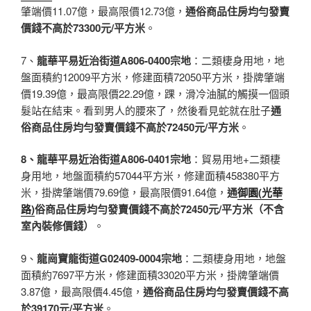
肇端價11.07億，最高限價12.73億，
通俗商品住房均勻發賣
價錢不高於73300元/平方米
。
7、
龍華平易近治街道A806-0400宗地
：二類棲身用地，地
盤面積約12009平方米，修建面積72050平方米，掛牌肇端
價19.39億，最高限價22.29億，踝，滑冷油膩的觸摸一個頭
髮站在結束。看到男人的腰來了，然後看見蛇就在肚子
通
俗商品住房均勻發賣價錢不高於72450元/平方米
。
8、龍華平易近治街道A806-0401宗地
：貿易用地+二類棲
身用地，地盤面積約57044平方米，修建面積458380平方
米，掛牌肇端價79.69億，最高限價91.64億，
通
御園(光華
路)
俗商品住房均勻發賣價錢不高於72450元/平方米（不含
室內裝修價錢）
。
9、
龍崗寶龍街道G02409-0004宗地
：二類棲身用地，地盤
面積約7697平方米，修建面積33020平方米，掛牌肇端價
3.87億，最高限價4.45億，
通俗商品住房均勻發賣價錢不高
於39170元/平方米
。