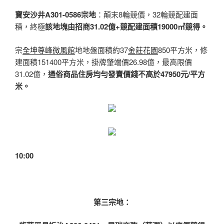
寶安沙井A301-0586宗地
：顛末8輪競價，32輪競配建面
積，終極
該地塊由招商31.02億+競配建面積19000㎡競得。
宗
全坤尊峰微風館
地地盤面積約37
金莊花園
850平方米，修
建面積151400平方米，掛牌肇端價26.98億，最高限價
31.02億，
通俗商品住房均勻發賣價錢不高於47950元/平方
米。
10:00
第三宗地：