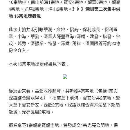
16宗地中，南山前海1宗地，寶安4宗地，龍華3宗地，龍崗
4宗地、光亮2宗地，坪山2宗地。
》》》深圳第二次集中供
地 16宗地塊概況
此次土拍共吸引瞭華潤、金地、招商、保利成長、保利置
業、中海、華發、深業
大隱豐盈海
+深鐵、建發、聯發、金
茂、越秀、深振業、特發、深鐵+萬科、深國際等等約20傢
房企介入。
本次16宗宅地出讓成果見下表：
從房企來看，華潤收獲頗豐，共斬獲4宗宅地（包括1宗與
深鐵結合體競得地），招商拿下前海、寶安沙井2宗地，越
秀拿下寶安新安、西鄉2宗地，深鐵以結合體方法拿下龍崗
龍城、光亮鳳凰2宅地。
振業拿下1宗龍崗寶龍宅地，特發成交1宗光亮公明地，保