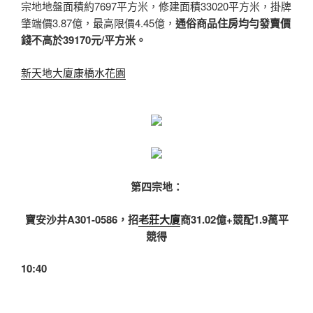
宗地地盤面積約7697平方米，修建面積33020平方米，掛牌
肇端價3.87億，最高限價4.45億，
通俗商品住房均勻發賣價
錢不高於39170元/平方米。
新天地大廈
康橋水花園
第四宗地：
寶安沙井A301-0586，招
老莊大廈
商31.02億+競配1.9萬平
競得
10:40