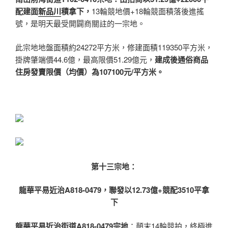
配建面
新品川
積拿下，
13輪競地價+18輪競面積落後進搖
號，是明天最受開闢商關註的一宗地。
此宗地地盤面積約24272平方米，修建面積119350平方米，
掛牌肇端價44.6億，最高限價51.29億元，
建成後通俗商品
住房發賣限價（均價）為107100元/平方米。
第十三宗地：
龍華平易近治
A818-0479，
聯發以12.73億+競配3510平拿
下
龍華平易近治街道A818-0479宗地
：顛末14輪競拍，終極進