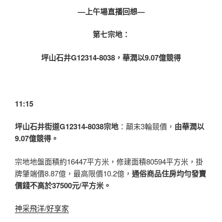
—上午場直播回想
—
第七宗地：
坪山石井G12314-8038，華潤以9.07億競得
11:15
坪山石井街道G12314-8038宗地
：顛末3輪競價，
由華潤以
9.07億競得。
宗地地盤面積約16447平方米，修建面積80594平方米，掛
牌肇端價8.87億，最高限價10.2億，
通俗商品住房均勻發賣
價錢不高於37500元/平方米。
神采飛洋/好享家