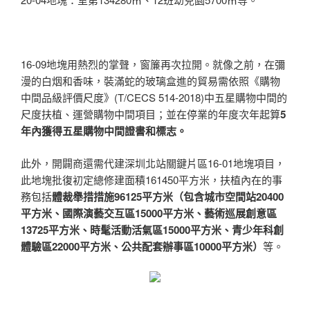
16-09地塊用熱烈的掌聲，窗簾再次拉開。就像之前，在彌
漫的白烟和香味，裝滿蛇的玻璃盒進的貿易需依照《購物
中間品級評價尺度》(T/CECS 514-2018)中五星購物中間的
尺度扶植、運營購物中間項目；並在停業的年度次年起算
5
年內獲得五星購物中間證書和標志。
此外，開闢商還需代建深圳北站關鍵片區16-01地塊項目，
此地塊批復初定總修建面積161450平方米，扶植內在的事
務包括
體裁舉措措施96125平方米（包含城市空間站20400
平方米、國際演藝交互區15000平方米、藝術巡展創意區
13725平方米、時髦活動活氣區15000平方米、青少年科創
體驗區22000平方米、公共配套辦事區10000平方米）
等。