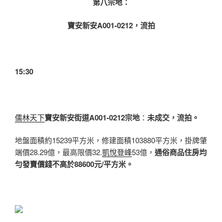
第八宗地：
寶安新安
A001-0212，流拍
15:30
儒林天下
寶安新安街道A001-0212宗地
：
未成交，流拍。
地盤面積約15239平方米，修建面積103880平方米，掛牌肇
端價28.29億，最高限價32.
凱悅登峰
53億，
通俗商品住房均
勻發賣價錢不高於88600元/平方米。