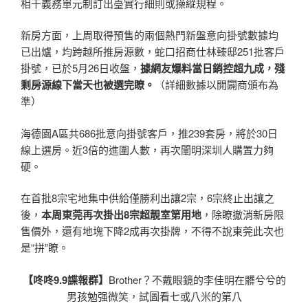
相干義務單元制訂出臺實行細則或操縱規程。
新房方面，上周取得預售的兩個熱門新盤意向掛號數據均
已出爐，均跨越所推房源數，蛇口招商仕林臻邸251批客戶
掛號，已於5月26日收盤，
據網友爆料當日銷控超九成，殘
剩房源線下當天也被選完瞭。
（詳細數據以開闢商頒布為
準）
海德園A區共686批意向掛號客戶，推239套房，將於30日
線上選房。近3倍的進圍人數，再次闡明深圳人購置力夠
硬。
在首批8宗宅地集中供給僅勝利出讓2宗，6宗終止出讓之
後，
本周東莞再次掛出8宗超靚室第用地
，除瞭撤消新房限
售價外，還有地塊下降2成再次掛牌，不得不說東莞此次也
是“拼”瞭。
【咚咚9.9諜報群】
Brother？不戴眼鏡的李佳明在髒兮兮的
男孩勉强微笑，試圖看七或八米的第八