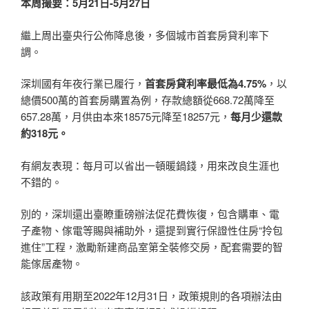
本周撮要：5月21
日-5月27
日
繼上周出臺央行公佈降息後，多個城市首套房貸利率下
調。
深圳國有年夜行業已履行，
首套房貸利率最低為4.75%
，以
總價500萬的首套房購置為例，存款總額從668.72萬降至
657.28萬，月供由本來18575元降至18257元，
每月少還款
約318元。
有網友表現：每月可以省出一頓暖鍋錢，用來改良生涯也
不錯的。
別的，深圳還出臺瞭重磅辦法促花費恢復，包含購車、電
子產物、傢電等賜與補助外，還提到實行保證性住房“拎包
進住”工程，激勵新建商品室第全裝修交房，配套需要的智
能傢居產物。
該政策有用期至2022年12月31日，政策規則的各項辦法由