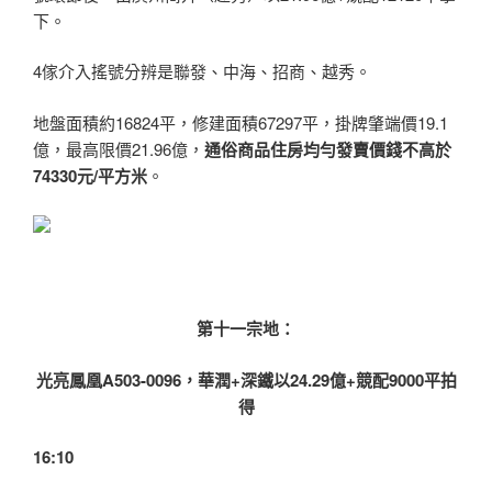
下。
4傢介入搖號分辨是聯發、中海、招商、越秀。
地盤面積約16824平，修建面積67297平，掛牌肇端價19.1
億，最高限價21.96億，
通俗商品住房均勻發賣價錢不高於
74330元/平方米
。
第十一宗地：
光亮鳳凰A503-0096，華潤+深鐵以24.29億+競配9000平拍
得
16:10