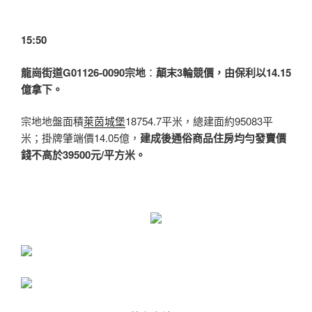
15:50
龍崗街道G01126-0090宗地
：
顛末3輪競價，由保利以14.15
億拿下。
宗地地盤面積
萊茵城堡
18754.7平米，總建面約95083平
米；掛牌肇端價14.05億，
建成後通俗商品住房均勻發賣價
錢不高於39500元/平方米。