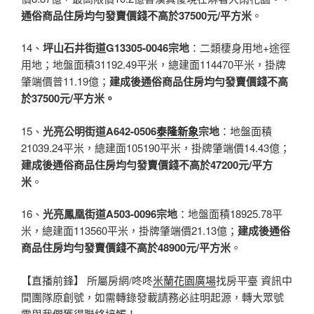
通俗商品住房均勻發賣價錢不高於37500元/平方米
。
14、
坪山石井街道G13305-0046宗地
：二類棲身用地+途徑
用地；地盤面積31192.49平米，總建面114470平米，掛牌
肇端價普11.19億；
建成後通俗商品住房均勻發賣價錢不高
於37500元/平方米。
15、
光亮公明街道A642-0506
泰隆新象
宗地
：地盤面積
21039.24平米，總建面105190平米，掛牌肇端價14.43億；
建成後通俗商品住房均勻發賣價錢不高於47200元/平方
米
。
16、
光亮鳳凰街道A503-0096宗地
：地盤面積18925.78平
米，總建面113560平米，掛牌肇端價21.13億；
建成後通俗
商品住房均勻發賣價錢不高於48900元/平方米
。
【直播前鋒】 所屬房網/咚咚
米蘭花園廣場
找房平臺 資訊中
間團隊原創號，如需轉錄發載請務必註明起源，轉大眾號
需與我們獲得聯絡接觸！