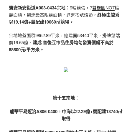
寶安新安街道A003-0434宗地：
9輪競價，7
雙橡園NO7
輪
競面積，到達最高限競面積，進進搖號環節，
終極由越秀
以19.14億+競配建10060㎡競得。
宗地地盤面積9852.89平米，總建面53440平米，掛牌肇端
價16.65億，
建成 普後互市品住房均勻發賣價錢不高於
88600元/平方米。
第十五宗地：
龍華平易近治A806-0400，中海以22.29億+競配建13740㎡
取得