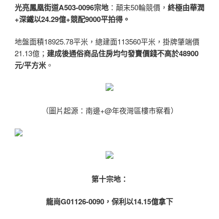
光亮鳳凰街道A503-0096宗地
：顛末50輪競價，
終極由華潤
+深鐵以24.29億+競配9000平拍得。
地盤面積18925.78平米，總建面113560平米，掛牌肇端價
21.13億；
建成後通俗商品住房均勻發賣價錢不高於48900
元/平方米
。
（圖片起源：南邊+@年夜灣區樓市察看）
第十宗地：
龍崗G01126-0090，
保利以14.15億拿下