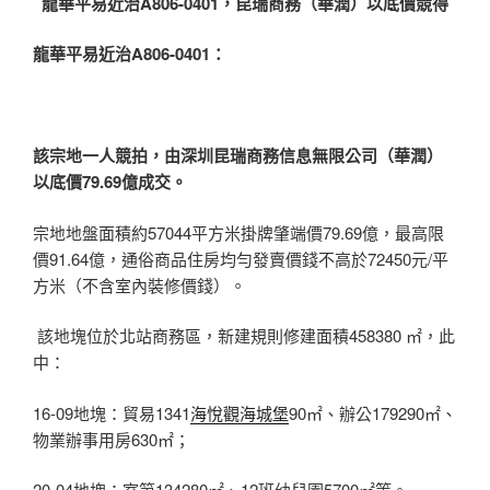
龍華平易近治A806-0401，昆瑞商務（華潤）以底價競得
龍華平易近治A806-0401：
該宗地一人競拍，由深圳昆瑞商務信息無限公司（華潤）
以底價79.69億成交。
宗地地盤面積約57044平方米掛牌肇端價79.69億，最高限
價91.64億，通俗商品住房均勻發賣價錢不高於72450元/平
方米（不含室內裝修價錢）。
該地塊位於北站商務區，新建規則修建面積458380 ㎡，此
中：
16-09地塊：貿易1341
海悅觀海城堡
90㎡、辦公179290㎡、
物業辦事用房630㎡；
20-04地塊：室第134280㎡、12班幼兒園5700㎡等。