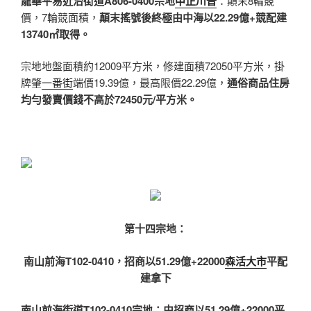
龍華平易近治街道A806-0400宗地
中正川普
：顛末8輪競
價，7輪競面積，
顛末搖號後終極由中海以22.29億+競配建
13740㎡取得。
宗地地盤面積約12009平方米，修建面積72050平方米，掛
牌肇
一番街
端價19.39億，最高限價22.29億，
通俗商品住房
均勻發賣價錢不高於72450元/平方米。
第十四宗地：
南山前海T102-0410，招商以51.29億+22000
森活大市
平配
建拿下
南山前海街道T102-0410宗地：
由招商以51.29億+22000平