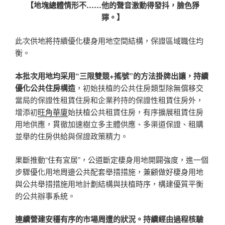
【
地塊總體情形不……他的聲音激動得發抖，臉色猙
獰。
】
此次供地將持續優化棲身用地空間結構，保證區域職住均
衡。
本批次用地均采用“三限雙競+搖號”的方法掛牌出讓，持續
優化公共住房構造
，初始扶植的公共住房類型除無償移交
當局的保證性租賃住房和企業矜持的保證性租賃住房外，
增添初
旺角華廈
始扶植公共租賃住房，有序擴展租賃住房
用地供應，貫徹加速樹立多主體供應、多渠道保證、租購
並舉的住房供給與保證政策精力。
果斷推動“住有宜居”，公道斷定棲身用地開闢強度，進一個
步驟優化用地周邊公共配套舉措措施，兼顧做好棲身用地
與公共舉措措施用地計劃結構與扶植時序，構建優質平衡
的公共辦事系統。
連續營建安穩有序的市場周遭的狀況。
持續經由過程核驗