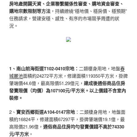
房地產開闢天資、企業聯繫關係性審查、購地資金審查、
購地宗數限制等方法
，持續繚繞“穩地價、穩房價、穩預期”
任務請求，營建安穩、感性、有序的市場競爭周遭的狀
況。
1、
南山前海街道T102-0410宗地
：
二類棲身用地，地盤
春
城麗池
面積約24272平方米，修建面積119350平方米，掛牌
肇端價44.6億，最高限價51.29億元，
建成後
通俗商品住房
發賣限價（均價）為107100元/平方米
。以上價錢不含室內
裝修。
2、
寶安西鄉街道A104-0147宗地
：二類棲身用地，地盤面
積約16824平，修建面積67297平，掛牌肇端價19.1億，最
高限價21.96億，
通俗商品住房均勻發賣價錢不高於74330
元/平方米
。