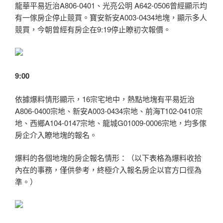
龍華平易近治A806-0401、光亮公明 A642-0506曾經顯示均
有一傢房企停止競買。
寶安新安A003-0434地塊，顯示多人
競買，今朝曾經有房企在9:19停止瞭初次報價。
9:00
依據爆料情形顯示，16宗宅地中，熱點地塊有平易近治
A806-0400宗地、新安A003-0434宗地、前海T102-0410宗
地、西鄉A104-0147宗地、龍城G01009-0006宗地，均多傢
房企介入瞭地塊的報名。
爆料的各個地塊的房企報名情形：（以下表格為爆料收拾
內在的事務，僅供參考，終極介入報名房企以官方口徑為
準。）