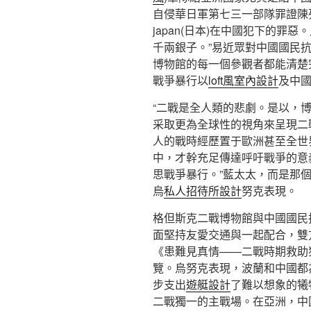
自侵華日軍第七三一部隊罪證陳
japan(日本)在中國犯下的罪
千兩銀子。”易近眾對中國國民
博物館的每一個參觀者都能清楚完
戰爭暴行以
loft風室內設計
及中國
“二戰是全人類的悲劇。是以，
采取更為全球性的視角來呈現二
人的戰時經歷置于歐洲甚至全世
中，才幹充足傳達呼吁戰爭的意
思戰爭暴行。”藍太太，而是那
烏
私人招待所設計
努克表現。
格但斯克二戰博物館與中國國民
面堅持友愛交通與一起配合，雙
《患難見真情——二戰時期救助
覽。烏努克表現，波蘭和中國都
步支出
遊艇設計
了難以想象的犧
二戰獨一的主戰場。在亞洲，中