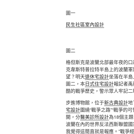
圖一
民生社區室內設計
圖二
格但斯克是波蘭北部最年夜的口岸
克韋斯特普拉特半島上的波蘭軍
望？明天
退休宅設計
坐落在半島
圖二，本
日式住宅設計
報記者禹
酷的戰爭歷史，警示眾人牢記二
步進博物館，位于
新古典設計
地
宅設計
圍繞“戰爭之路”“戰爭的可
開，分
醫美診所設計
為18個主
波蘭在內的世界反法西斯聯盟國
我覺得這簡直就是報應。”戰爭