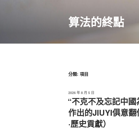
跳
至
算法的終點
主
要
內
容
分類:
項目
發
2026 年 8 月 5 日
佈
“不克不及忘記中國
於
作出的JIUYI俱意
·歷史貢獻）