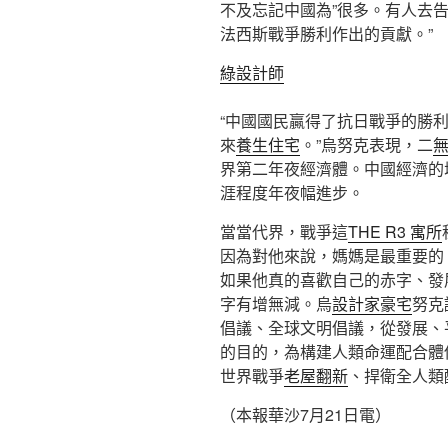
不及忘記中國為”很多。有人去
法西斯戰爭勝利作出的貢獻。”
綠設計師
“中國國民贏得了抗日戰爭的勝
來
養生住宅
。”烏努克表現，二
界第二年夜經濟體。中國經濟的
涯程度年夜幅進步。
當當代界，戰爭這
THE R3 寓所
因為對他來說，媽媽是最重要的
如果他真的喜歡自己的赤字、發
字有增無減。烏
設計家豪宅
努克
倡議、全球文明倡議，從發展、
的目的，為構建人類命運配合體
世界戰爭
老屋翻新
、捍衛全人類
（本報華沙7月21日電）