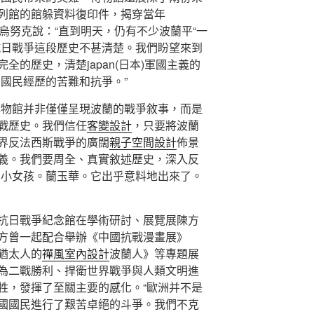
列館的館躲資料復印件，揭穿當年
惡。烏努克說：“直到明天，仍有不少波蘭平“一
抗日戰爭這段歷史不甚清楚。我們盼望來到
全的歷史，清楚japan(日本)軍國主義的
國民經歷的苦難和抗爭。”
博物館并非僅僅呈現波蘭的戰爭敘事，而是
戰歷史。我們信任
客變設計
，只要將波蘭
界反法西斯戰爭的廣闊
親子空間設計
佈景
義。我們要周全、真實敘述歷史，深入反
個小女孩。蘭玉華。它出乎意料地出來了。
抗日戰爭紀念館在學術研討、展覽展陳方
方曾一起配合舉辦《中國抗戰漫畫展》
猶太人的
禪風室內設計
波蘭人》等專題展
為二戰勝利、捍衛世界戰爭與人類文明進
牲，發揮了至關主要的感化。“歐洲并不是
國國民進行了艱苦卓絕的斗爭。我們不克