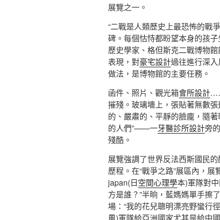
展覽之一。
“二戰是人類歷史上最恐怖的戰爭
碑。每個怙恃都盼望本身的孩子
歷史學家、格但斯克二戰博物館
表現，對
豪宅設計
過往進行深入
做法，是博物館的主要任務。
函件、照片、觀光箱
會所設計
…
摧殘。玻璃墻上，張貼著無數張
的、嚴肅的、平靜的臉龐，隨著
的人們”——一
牙醫診所設計
旁
殘酷。
展覽強調了世界反法西斯國民的
歷程。在“戰爭之路”展區內，展
japan(日
空間心理學
本)軍隊對
方是誰？”半晌，藍媽媽單手擦
場：“我的花兒聰明漂亮野蠻行徑。
風
)軍隊給亞洲國家尤其是給中