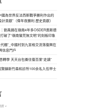
章
中國為世界反法西斯戰爭勝利作出的
修設計貢獻”（偉年夜勝利·歷史貢獻）
：劉禹錫在嶺南4年多OSDER奧斯德
打破了“嶺南蠻荒無文明”的刻板印象
“五代棚”_中國村到九宮格交流落復興在
興信息門戶
愿轉學 天天台包養往復百里“走讀”
招賢鎮新竹森和診所100余名入伍甲士
言
顯示。