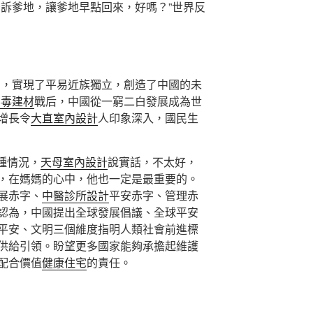
告訴爹地，讓爹地早點回來，好嗎？”世界反
利，實現了平易近族獨立，創造了中國的未
無毒建材
戰后，中國從一窮二白發展成為世
增長令
大直室內設計
人印象深入，國民生
種情況，
天母室內設計
說實話，不太好，
，在媽媽的心中，他也一定是最重要的。
展赤字、
中醫診所設計
平安赤字、管理赤
認為，中國提出全球發展倡議、全球平安
平安、文明三個維度指明人類社會前進標
供給引領。盼望更多國家能夠承擔起維護
配合價值
健康住宅
的責任。