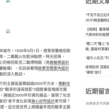
近期文
“不克不及忘記
JIUYI俱意翻
【視頻】戴偉華
汽車材料的經歷
“棚二代”種上
線_國度村落復
城市。1939年9月1日，德軍突襲格但斯
隊，二戰戰火在歐洲點燃。時光荏苒，
“最牛小先生”不
上的格但斯克二戰博物館（見
綠裝修設計
疫情防控 莒縣
麗敏攝），在訴說著殘
商業空間室內設計
“硬核”逆行
戰的深入教訓。
下的主展區面積超過5000平方米，
樂齡住
怕”“戰爭的漫長陰影”3個敘事版塊順次展
近期留
題，通過近3000件珍貴的展品，展現了包含
家的“會不會比彩環
身心診所設計
更可憐？
尚無留言可供
經歷。這也是世界上規模最年夜的戰爭主題