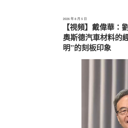
發
2026 年 8 月 5 日
佈
【視頻】戴偉華：劉
於
奧斯德汽車材料的
明”的刻板印象