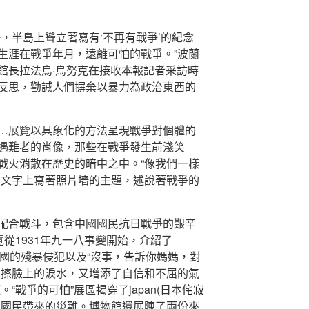
，半島上聳立著寫有‘不再有戰爭’的紀念
生涯在戰爭年月，遠離可怕的戰爭。”波蘭
館長拉法烏·烏努克在接收本報記者采訪時
反思，勸誡人們摒棄以暴力為政治東西的
…展覽以具象化的方法呈現戰爭對個體的
遇難者的肖像，那些在戰爭發生前淺笑
戰火消散在歷史的暗中之中。“像我們一樣
的文字上寫著照片墻的主題，述說著戰爭的
配合戰斗，包含中國國民抗日戰爭的艱辛
覽從1931年九一八事變開始，介紹了
中國的殘暴侵犯以及“沒事，告訴你媽媽，對
了擦臉上的淚水，又增添了自信和不屈的氣
“戰爭的可怕”展區揭穿了japan(日本
侘寂
國國民帶來的災難。博物館還展陳了兩份來