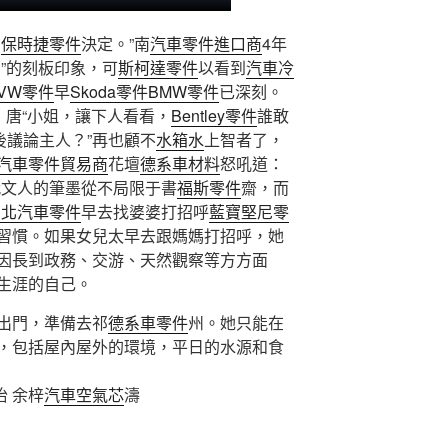
個
保時捷零件
決定。”南
汽車零件進口商
4年
”的刻板印象，可
斯柯達零件
以看到
汽車冷
VW零件
早
Skoda零件
BMW零件
已深刻。
：唐“小姐，讓下人看看，
Bentley零件
誰敢
後議論主人？”再也顧不
水箱水
上智者了，
汽車零件貿易商
花壇
德系車材料
怒吼道：
代文人的筆墨從不局限于書
福斯零件
齋，而
台北汽車零件
早去找婆婆打招呼
藍寶堅尼零
習慣。如果女兒太早去跟媽媽打招呼，她
因長到政務、交游、天然觀察等方方面
生涯的自己。
出門，準備去祁
德系車零件
州。她只能在
，包括屋內屋外的環境，平日的水源和食
怡 余梓
汽車空氣芯
濤