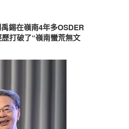
禹錫在嶺南4年多OSDER
經歷打破了“嶺南蠻荒無文