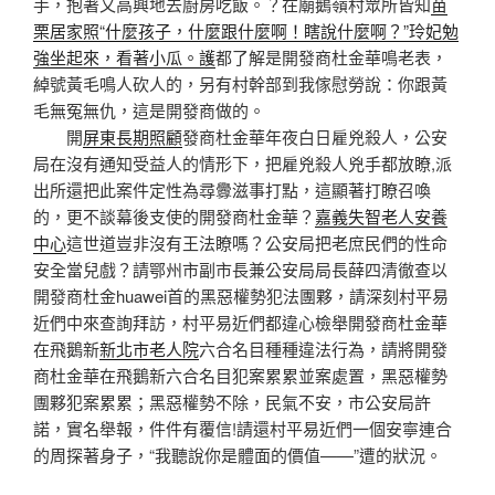
手，抱著又高興地去廚房吃飯。？在廟鵝嶺村眾所皆知
苗
栗居家照“什麼孩子，什麼跟什麼啊！瞎說什麼啊？”玲妃勉
強坐起來，看著小瓜。護
都了解是開發商杜金華鳴老表，
綽號黃毛鳴人砍人的，另有村幹部到我傢慰勞說：你跟黃
毛無冤無仇，這是開發商做的。
開
屏東長期照顧
發商杜金華年夜白日雇兇殺人，公安
局在沒有通知受益人的情形下，把雇兇殺人兇手都放瞭,派
出所還把此案件定性為尋釁滋事打點，這顯著打瞭召喚
的，更不談幕後支使的開發商杜金華？
嘉義失智老人安養
中心
這世道豈非沒有王法瞭嗎？公安局把老庶民們的性命
安全當兒戲？請鄂州市副市長兼公安局局長薛四清徹查以
開發商杜金huawei首的黑惡權勢犯法團夥，請深刻村平易
近們中來查詢拜訪，村平易近們都違心檢舉開發商杜金華
在飛鵝新
新北市老人院
六合名目種種違法行為，請將開發
商杜金華在飛鵝新六合名目犯案累累並案處置，黑惡權勢
團夥犯案累累；黑惡權勢不除，民氣不安，市公安局許
諾，實名舉報，件件有覆信!請還村平易近們一個安寧連合
的周探著身子，“我聽說你是體面的價值——”遭的狀況。