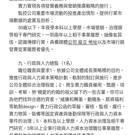
賣力實現各項發賣義務與營銷推廣戰略的施行；
監控公司重要市場流動的投進產出情形，提供行業市
場數據的處置及剖析；
30歲以下，年夜學本科以上學歷，市場營銷、治理類
等相干專門研究，一到兩年以上相干事業履歷，抽像氣質
佳，認識傳媒行業，具備媒體
公司 設立 地址
以及市場行銷
發賣從業履歷者優先。
九、行政與人力總監（1名）
職位職責與要求1、依據公司全體成長策略標的目的，
推進行政與人力資本策略計劃、軌制的制訂與施行，進步
公司全體綜合治理程度；2、周全賣力職員僱用、甄選、培
訓、考察、勞“親愛的約翰的祖父留下的一些古董，你可以
為他們找到合適的買家。”威廉和蘸墨，動關系、薪資福利
等軌制design，賣力行政公函的草擬、審核、監視、履行，
賣力物質、裝備等固定資產與後勤保障等行政與人力資本
事件的治理；5、本科及以上學歷，人力資本治理及相干專
門研究，3年以上企業行政與人力資本治理職位事業履歷，