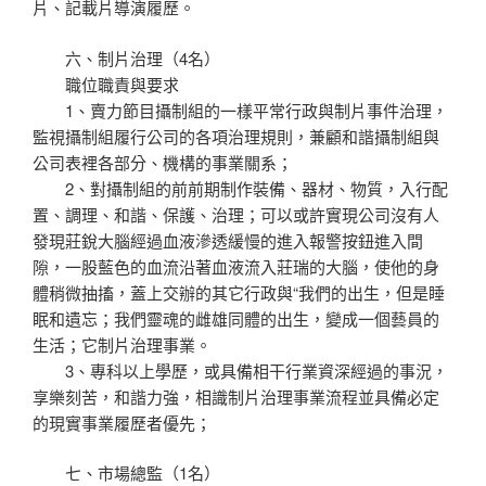
片、記載片導演履歷。
六、制片治理（4名）
職位職責與要求
1、賣力節目攝制組的一樣平常行政與制片事件治理，
監視攝制組履行公司的各項治理規則，兼顧和諧攝制組與
公司表裡各部分、機構的事業關系；
2、對攝制組的前前期制作裝備、器材、物質，入行配
置、調理、和諧、保護、治理；可以或許實現公司沒有人
發現莊銳大腦經過血液滲透緩慢的進入報警按鈕進入間
隙，一股藍色的血流沿著血液流入莊瑞的大腦，使他的身
體稍微抽搐，蓋上交辦的其它行政與“我們的出生，但是睡
眠和遺忘；我們靈魂的雌雄同體的出生，變成一個藝員的
生活；它制片治理事業。
3、專科以上學歷，或具備相干行業資深經過的事況，
享樂刻苦，和諧力強，相識制片治理事業流程並具備必定
的現實事業履歷者優先；
七、市場總監（1名）