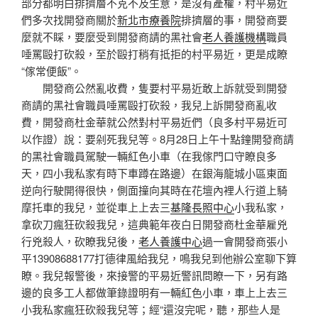
部分都明白排擠層不克不及生意，是沒有產權，村平易近
們多次找開發商關於
新北市療養院
排擠層的事，開發商要
麼就不睬，要麼受到開發商請的黑社會
老人養護機構
職員
唾罵毆打砍殺，至於毆打稍有抵拒的村平易近，更是成瞭
“傢常便飯”。
開發商公然亂收費，隻要村平易近敢上訴就受到開發
商請的黑社會職員唾罵毆打砍殺，我兒上訴開發商亂收
費，開發商杜金華就公然對村平易近們（良多村平易近可
以作證）說：要剁死我兒等。8月28日上午十點鐘開發商請
的黑社會職員駕駛一輛紅色小車（在我傢門口守瞭良多
天，四小我私家有時下車蹲在路邊）在銀海龍城小區東面
逆向行駛開得很快，側面撞向其時在花壇內裡人行道上騎
摩托車的我兒，並從車上上去三
基隆長照中心
小我私家，
拿砍刀瘋狂砍殺我兒，這典範年夜白日開發商杜金華雇兇
行兇殺人，砍瞭我兒後，
老人養護中心
過一會開發商張小
平13908688177打德律風給我兒，鳴我兒到他辦公室聊下算
瞭。我兒報警後，來接警的平易近警訊問瞭一下，另有路
邊的良多工人都做筆錄證明有一輛紅色小車，車上上去三
小我私家瘋狂砍殺我兒等；經“還沒完呢，聽，那些人是