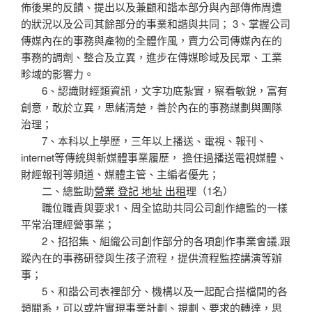
佈後果的反饋、提出以及兼顧和諧本部分與內部傳佈周遭
的狀況以及公司其餘部分的事業和諧與共同； 3、掌握公司
傳媒內在的事務與產物的全體作風，賣力公司傳媒內在的
事務的調劑、整合及立異，進步在傳媒畛域及民眾、工業
畛域的影響力。
6、認識財經類資訊，文字功底紮實，察看敏銳，富有
創意，敢於立異，思緒清楚，善於內在的事務謀劃與團隊
治理；
7、本科以上學歷，三年以上播送、電視、報刊、
internet等傳統與新媒體事業履歷， 擔任過播送電視媒體、
財經報刊等頻道、媒體主管、主編者優先；
二、總監助
營業 登記 地址 出租
理（1名）
職位職責與要求1、周全協助共同公司創作總監的一樣
平常治理經營事業；
2、招招集、組織公司創作部分的各項創作事業會議,跟
蹤內在的事務研發與生孩子流程，提供流程監控講演等辦
事；
5、和諧公司表裡部分、機構以及一起配合搭檔間的各
類關系，可以或許實現事業計劃、規劃、要求的轉達，思