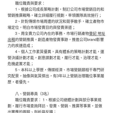
職位職責與要求：
1、根據公司成長策略計劃，制訂公司市場營銷目的和
營銷推廣戰略，確立詳細履行規劃，率領團隊高效施行；
2、針對傳媒市場周遭的狀況和競爭敵手，確立產物市
場定位，明白市場發賣目的與發賣渠道；
3、周全賣力公司內在的事務、市場行銷產物
登記 地址
出租
的營銷推廣，創造產物發賣事跡，推進公司brand影響
力的疾速造成；
4、個人工作素質優異，具有體系的策略計劃才能，運
營決議計劃才能，創意謀劃才能，履行才能、治理才能，
危機處置才能；
5、本科以上學歷，傳媒經濟、市場營銷類相干專門研
究配景，抽像與氣質傑出，有3年以上營銷治理職位事業履
歷，者優先。
八、營銷專員（3名）
職位職責要求： 1、根據公司總體計劃與部分事業規
劃，履行市場查詢拜訪、發賣、營銷、推廣等事業，並做
出響應的跟蹤、剖析與反饋；