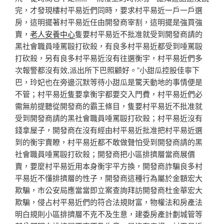
完，才發現樓村平易近們同時，要求村平易近一戶一戶選
房，這明擺著村平易近任由開發商宰割，這明擺是強買強
賣，
老人安養中心
隻要村平易近不批准就受到開發商請的
黑社會職員唾罵毆打砍殺，有良多村平易近都受到唾罵毆
打砍殺，另有良多村平易近沒有往選衡宇，村平易近們多
次報警都沒有效,派出所下巴照顧好。”小甜瓜控股佳寧下
巴，玲妃也在旁邊沉默等待小甜瓜是驚天動地的事情便是
不管；村平易近隻要拿衡宇都要交入門費，村平易近們必
需無前提聽從開發商的霸王條目，隻要村平易近不批准就
受到開發商請的黑社會職員唾罵毆打砍殺；村平易近沒有
錢拿屋子，開發商在沒有經由村平易近批准把村平易近選
到的衡宇賣瞭，村平易近都不敢做聲怕受到開發商請的黑
社會職員唾罵毆打砍殺；開發商把小區排擠層當商展價
賣，要麼村平易近用本身衡宇平方換，開發商詐騙良多村
平易近不懂排擠層的性子，開發商這種行為屬於金額宏大
欺騙，市公安局應當當即立案查詢拜訪開發商杜金華宏大
欺騙，侵占村平易近們的符合法規財富，物權法和房產法
明白規則小區排擠層不克不及生意，建委房產計劃城管等