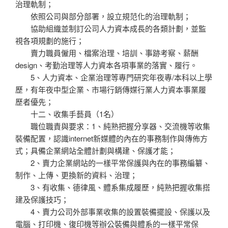
治理軌制；
依照公司與部分部署，設立規范化的治理軌制；
協助組織並制訂公司人力資本成長的各類計劃，並監
視各項規劃的施行；
賣力職員僱用、檔案治理、培訓、事跡考察、薪酬
design、考勤治理等人力資本各項事業的落實、履行。
5、人力資本、企業治理等專門研究年夜專/本科以上學
歷，有年夜中型企業、市場行銷傳媒行業人力資本事業履
歷者優先；
十二、收集手藝員（1名）
職位職責與要求：1、純熟把握分享器、交流機等收集
裝備配置，認識internet新媒體的內在的事務制作與傳佈方
式；具備企業網站全體計劃與構建、保護才能；
2、賣力企業網站的一樣平常保護與內在的事務編纂、
制作、上傳、更換新的資料、治理；
3、有收集、德律風、體系集成履歷，純熟把握收集搭
建及保護技巧；
4、賣力公司外部事業收集的設置裝備擺設、保護以及
電腦、打印機、復印機等辦公裝備與體系的一樣平常保