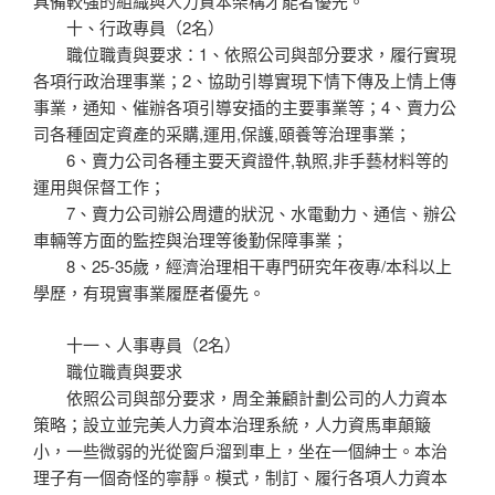
具備較強的組織與人力資本架構才能者優先。
十、行政專員（2名）
職位職責與要求：1、依照公司與部分要求，履行實現
各項行政治理事業；2、協助引導實現下情下傳及上情上傳
事業，通知、催辦各項引導安插的主要事業等；4、賣力公
司各種固定資產的采購,運用,保護,頤養等治理事業；
6、賣力公司各種主要天資證件,執照,非手藝材料等的
運用與保督工作；
7、賣力公司辦公周遭的狀況、水電動力、通信、辦公
車輛等方面的監控與治理等後勤保障事業；
8、25-35歲，經濟治理相干專門研究年夜專/本科以上
學歷，有現實事業履歷者優先。
十一、人事專員（2名）
職位職責與要求
依照公司與部分要求，周全兼顧計劃公司的人力資本
策略；設立並完美人力資本治理系統，人力資馬車顛簸
小，一些微弱的光從窗戶溜到車上，坐在一個紳士。本治
理子有一個奇怪的寧靜。模式，制訂、履行各項人力資本