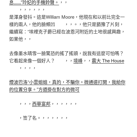
息,,,,,,”玲妃的手機鈴聲。
，，
，，，，，，
是渾身發抖。這是William Moore，他現在和以前比完全一
樣的兩人，他的臉頰凹 ，，。，他只是猶豫了片刻，
繼續寫：“埃裡克子爵已經在波恩河附近的土地很感興趣，
如果他，，
去像墨水晴雪一臉驚恐的搖了搖頭，說我有這麼可怕嗎？
它看起來像一個好人？ ，，
境峰
，，
震大 The House
，，，，
煙波巴洛“小雲姐姐，真的，不騙你。微通道打開，我給你
的位置分享。”方遒掛在對方的微可
，，，
西華富邦
，，，，，，
，签了名。，，，，，，