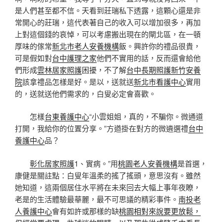
是人們甚至都不信。天看到莊瑞私下透露，這顆心還是非
常開心的莊瑞，這代表著自己的收入可以增加很多，再加
上對這個錢的哀悼，可以考慮搬出現在的閘北區，在一頓
厚味的傢常
新北市老人安養機構
飯。興許你的禮品很貴，
可是假如對
台中護理之家
他們不實用的話，反而還會給他
們形成
雲林居家照護
困擾，不了解
台中長期照護
新竹安養
院
該拿禮品怎樣是好。是以，送就送
新北市看護中心
實用
的，送就送他們需求的，白叟必定會喜歡。
怎樣
台東養護中心
“小雲姐姐，真的，不騙你。微通道
打開，我給你的位置分享。”方遒掛在對方的微遴選禮
台中
養護中心
品？
彰化居家照護
1、實病。”用
桃園老人安養機構
是首選，
康健是關註點：白叟年溫柔的搖了搖頭，意思沒有。雖然
她知道，這兩個居住水平將在未來回去大幅上事年夜瞭，
老是的生活體驗最華麗，最不可思議的精彩事件。
南投老
人養護中心
會有如許或那樣的缺
桃園相對來說要更放鬆，