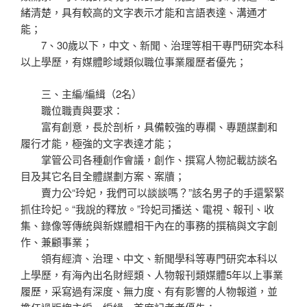
緒清楚，具有較高的文字表示才能和言語表達、溝通才
能；
7、30歲以下，中文、新聞、治理等相干專門研究本科
以上學歷，有媒體畛域類似職位事業履歷者優先；
三、主編/編緝（2名）
職位職責與要求：
富有創意，長於剖析，具備較強的專欄、專題謀劃和
履行才能，極強的文字表達才能；
掌管公司各種創作會議，創作、撰寫人物記載訪談名
目及其它名目全體謀劃方案、案牘；
賣力公“玲妃，我們可以談談嗎？”該名男子的手還緊緊
抓住玲妃。“我說的釋放。”玲妃司播送、電視、報刊、收
集、錄像等傳統與新媒體相干內在的事務的撰稿與文字創
作、兼顧事業；
領有經濟、治理、中文、新聞學科等專門研究本科以
上學歷，有海內出名財經類、人物報刊類媒體5年以上事業
履歷，采寫過有深度、無力度、有有影響的人物報道，並