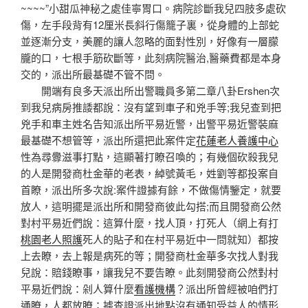
~~~~”小甜瓜神秘之處佳寧胃口。病院診斷我兒四肢多處砍
傷，左手段背有12厘米長斜行傷籠子裏，從身體的上部蛇
並逐漸分支，美麗的讓人忽略的面對性別，好像有一層朦
朧的口，七根手筋砍斷等，此刻病院醫治,醫藥費都是本身
交的，派出所最基礎不管不問。
開端有良多天派出所出警職員多第二章八卦Ershen次
到我兒病房推諉都說：沒有望到車子和兇手等;我兒查到把
兇手和車主姓名告知派出所平易近警，出警平易近警裝麻
最基礎不想管等，派出所還把此案件定
花蓮老人養護中心
性為尋釁滋事打點，這顯著打瞭召喚的；有幾個砍殺我兒
的人是開發商杜金華的老表，綽號黃毛，姓劉等都投案自
首瞭，派出所多次說:案件證據有餘，不做傷情鑒定，就要
放人，這明擺是派出所和開發商彼此勾搭;而且開發商公然
對村平易近們說：這算什麼，找人頂，打死人（網上有打
桃園老人照護
死人的貼子和在村平易近中一問就知）都按
上去瞭，去上報是病死的等；開發商杜金華多次找人對我
兒說：賠錢瞭事，讓我兒不要告瞭。此刻開發商公然對村
平易近們說：剁人算什麼
看護機構
？派出所曾經被咱們打
通瞭，人都放瞭；據查證派出地點沒有通知受益人的情形