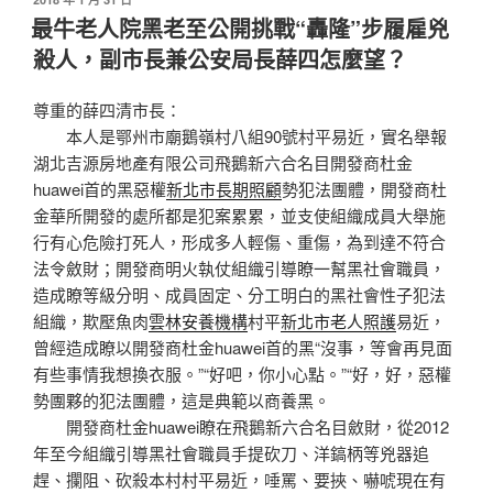
佈
最牛老人院黑老至公開挑戰“轟隆”步履雇兇
於
殺人，副市長兼公安局長薛四怎麼望？
尊重的薛四清市長：
本人是鄂州市廟鵝嶺村八組90號村平易近，實名舉報
湖北吉源房地產有限公司飛鵝新六合名目開發商杜金
huawei首的黑惡權
新北市長期照顧
勢犯法團體，開發商杜
金華所開發的處所都是犯案累累，並支使組織成員大舉施
行有心危險打死人，形成多人輕傷、重傷，為到達不符合
法令斂財；開發商明火執仗組織引導瞭一幫黑社會職員，
造成瞭等級分明、成員固定、分工明白的黑社會性子犯法
組織，欺壓魚肉
雲林安養機構
村平
新北市老人照護
易近，
曾經造成瞭以開發商杜金huawei首的黑“沒事，等會再見面
有些事情我想換衣服。”“好吧，你小心點。”“好，好，惡權
勢團夥的犯法團體，這是典範以商養黑。
開發商杜金huawei瞭在飛鵝新六合名目斂財，從2012
年至今組織引導黑社會職員手提砍刀、洋鎬柄等兇器追
趕、攔阻、砍殺本村村平易近，唾罵、要挾、嚇唬現在有