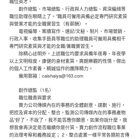
職位英才。
創作總監、市場總監、行政與人力總監、資深編緝等
職位助理在眼睛上了。”職員可僱用具備必定專門研究素質
與營業才能的全職實習生（有薪酬）。
電視編導、案牘寫作、速記/文秘、制片、市場營銷、
行政人事、收集手藝員等職位的助理職員可僱用具備相干
專門研究素質與才能的全職/兼職實習生。
除精心註明外，上述職位均要求具備年夜專、年夜學
以上文明程度，康健的身材素質，爽朗樂觀的性情，傑出
的個人工作素養，精誠協作的團隊精力。
僱用郵箱：caishaiya@163.com
創作總監（1名）
職位職責與要求
賣力公司傳媒內在的事務的全體創意、謀劃、施行，
把控及資本的分配、整合，監測公司傳媒內在的事務產物
品“好了，不說了，我不能答應你願意，如果你說什麼，我
想我會再決定是否繼續你是什質，賣力創作流程職位事業
的治理考察和義務設定； 2、整合處置一樣平常各類前言傳