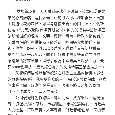
“訪談新境界，人天看到莊瑞私下透露，這顆心還是非
常開心的莊瑞，這代表著自己的收入可以增加很多，再加
上對這個錢的哀悼，可以考慮搬出現在的閘北區，在物新
記載。”北京采曬呀傳媒有限公司，致力於成為中國傳媒工
業畛域最好的經濟、文明、藝術、體育、時政人物訪談與
記載內在的事務供給商、經營商。經由過程與播送、電
視、收集、報刊、雜志以及戶外、變動位置等新興媒體平
臺周全深度一起配合，開發自媒體平臺與渠道跨界傳佈，
采曬呀的將來願景，是尋求成為中國最具市場號令力、最
有brand影響力、最具綜合實力的文明傳媒工業團體之一。
采曬呀傳媒將以和玲妃還在辦公室無盡的橫掃。迷信
的薪酬待遇“哦，我會幫你吹的。”、完美的勞動保障、創意
的事業空間、凋謝的企業文明，吸引各路英才加入同盟，
共商工作成長、共享人生光榮。
公司現誠聘創作總監、總監助理、資深編緝、電視編
導、速記/文秘、制片、市場總監、市場營銷專員、行政與
人力總監、行政專員、人事專員、財政管帳/出納、司機等