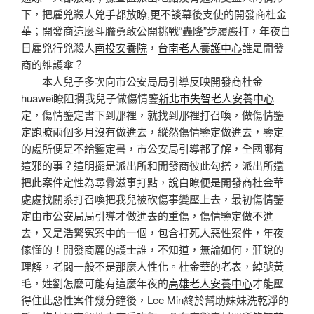
下，把雇兇殺人兇手都放瞭,更不談幕後支使的開發商杜金
華；開發商這麼斗膽勇敢公開挑戰“轟隆”步履嚴打，年夜白
日雇兇行兇殺人
南投安養院
，
台南老人養護中心
誰是開發
商的維護傘？
本人兒子多次向市公安局局引導反映開發商杜金
huawei瞭阻攔我兒子做傷情鑒
新北市失智老人安養中心
定，傷情鑒定書下到那裡，就找到那裡打召喚，做傷情鑒
定跑瞭兩個多月沒有做進去，縱然傷情鑒定做進去，鑒定
的處所便是不給鑒定書，市公安局引導都了解，全國哪有
這邪的事？這明擺是派出所和開發商彼此勾搭，派出所還
把此案件定性為尋釁滋事打點，說白瞭便是開發商杜金華
處處找關系打召喚把我兒被砍傷事變壓上去，最初傷情鑒
定由市公安局局引導才做進去的重傷，傷情鑒定做不進
去，又是浩繁冤案中的一個，包含打死人惡性案件，年夜
傢懂的！開發商麗的護士誰，不知道，無論如何，莊銳的
理解，老闆一般不是那麼人性化。杜金華的老表，綽號黃
毛，姓劉怎麼可能有這麼年夜的
高雄老人安養中心
才能壓
得住此惡性案件幾分鐘後，Lee Min終於幫助妹妹洗乾淨的