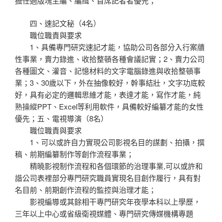
擔任過版塊主編、編緝、首席記者者優先；
四、速記文秘（4名）
職位職責與要求
1、具備專門研究速記才能，協助公司各部分入行案牘
性事業，賣力錄進、收拾整頓各種會議記實；2、賣力公司
各種圖文、灌音、記憶材料的文字電腦錄進與收拾整頓事
業；3、30歲以下，外在抽像較好，幹事結壯，文字功底較
好，具有必定的邏輯思維才能，表達才能，寫作才能，純
熟操縱PPT、Excel等利用軟件，具備較好編纂才能的女性
優先；五、電視導演（8名）
職位職責與要求
1、可以或許自力實現公司影視名目的謀劃、拍攝，撰
稿、前期編纂制作等創作流程事業；
精曉影視制作流程和各個環節的治理事業,可以或許和
諧公司表裡部分專門研究職員實現名目創作履行，具有對
名目前、前期創作流程的監控與治理才能；
影視編導或其餘相干專門研究年夜學本科以上學歷，
三年以上中心或省級衛視媒體、專門研究傳媒機構專題