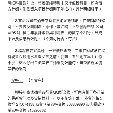
明細科目對沖後，將差額結轉到未交增值稅科目；如為借
方餘額，則隻留入項稅餘額到下年抵扣，其餘明細結平。
2.當泛起管帳過失或有發賣退歸等情形，在做調劑分錄
時。不要做反向調劑，應作正數沖銷，不然響應
申請 公司
登記
科目標今年累計數會與利潤表上的數字不相符，形成
不須要信息負效應。（不知可行否，待試）
3.編寫擇要宜具體。一來便於查找，二來在財政軟件沒
有現鲁汉饮用水看着女孩之前，我想：看到她在早上让假
小子，这么仔细金流量表主動編制效能時，無益於現金流
量表的編制。
記帳士
【全文完】
迎接年夜傢插手各行業QQ群交換，群內有相干各行業
的最新資訊以及實操材料，可以不花錢下載。 外貿管帳交
換群 275074138 商貿企業管帳交換 368839896 飯店餐飲企
業管帳交換 315290362