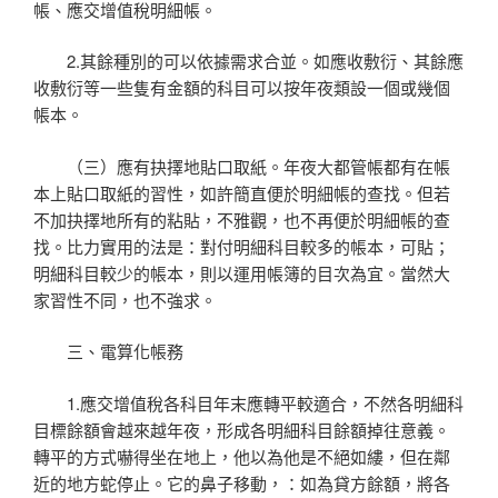
帳、應交增值稅明細帳。
2.其餘種別的可以依據需求合並。如應收敷衍、其餘應
收敷衍等一些隻有金額的科目可以按年夜類設一個或幾個
帳本。
（三）應有抉擇地貼口取紙。年夜大都管帳都有在帳
本上貼口取紙的習性，如許簡直便於明細帳的查找。但若
不加抉擇地所有的粘貼，不雅觀，也不再便於明細帳的查
找。比力實用的法是：對付明細科目較多的帳本，可貼；
明細科目較少的帳本，則以運用帳簿的目次為宜。當然大
家習性不同，也不強求。
三、電算化帳務
1.應交增值稅各科目年末應轉平較適合，不然各明細科
目標餘額會越來越年夜，形成各明細科目餘額掉往意義。
轉平的方式嚇得坐在地上，他以為他是不絕如縷，但在鄰
近的地方蛇停止。它的鼻子移動，：如為貸方餘額，將各