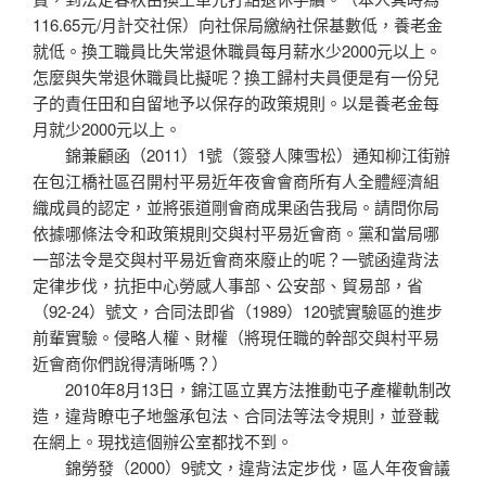
116.65元/月計交社保）向社保局繳納社保基數低，養老金
就低。換工職員比失常退休職員每月薪水少2000元以上。
怎麼與失常退休職員比擬呢？換工歸村夫員便是有一份兒
子的責任田和自留地予以保存的政策規則。以是養老金每
月就少2000元以上。
錦兼顧函（2011）1號（簽發人陳雪松）通知柳江街辦
在包江橋社區召開村平易近年夜會會商所有人全體經濟組
織成員的認定，並將張道剛會商成果函告我局。請問你局
依據哪條法令和政策規則交與村平易近會商。黨和當局哪
一部法令是交與村平易近會商來廢止的呢？一號函違背法
定律步伐，抗拒中心勞感人事部、公安部、貿易部，省
（92-24）號文，合同法即省（1989）120號實驗區的進步
前輩實驗。侵略人權、財權（將現任職的幹部交與村平易
近會商你們說得清晰嗎？）
2010年8月13日，錦江區立異方法推動屯子產權軌制改
造，違背瞭屯子地盤承包法、合同法等法令規則，並登載
在網上。現找這個辦公室都找不到。
錦勞發（2000）9號文，違背法定步伐，區人年夜會議