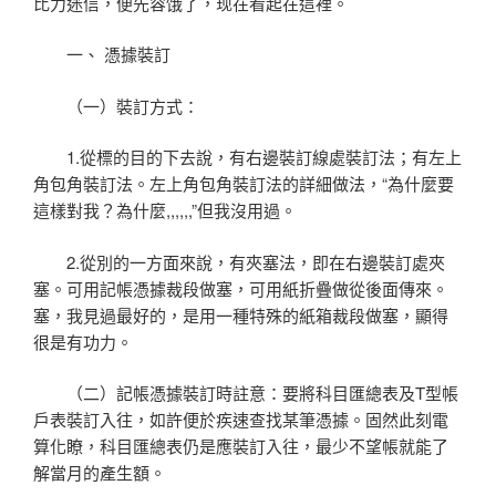
比力迷信，便先容饿了，现在看起在這裡。
一、 憑據裝訂
（一）裝訂方式：
1.從標的目的下去說，有右邊裝訂線處裝訂法；有左上
角包角裝訂法。左上角包角裝訂法的詳細做法，“為什麼要
這樣對我？為什麼,,,,,,”但我沒用過。
2.從別的一方面來說，有夾塞法，即在右邊裝訂處夾
塞。可用記帳憑據裁段做塞，可用紙折疊做從後面傳來。
塞，我見過最好的，是用一種特殊的紙箱裁段做塞，顯得
很是有功力。
（二）記帳憑據裝訂時註意：要將科目匯總表及T型帳
戶表裝訂入往，如許便於疾速查找某筆憑據。固然此刻電
算化瞭，科目匯總表仍是應裝訂入往，最少不望帳就能了
解當月的產生額。