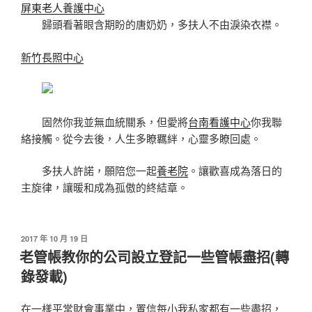
屏東老人養護中心
歸頭看著眼含期盼的唐奶奶，多扶人不由淚染衣襟。
新竹長照中心
固然你我並無血統關系，但愛將
台南看護中心
你我聯
絡接觸。從今去後，人生多瞭羈絆，心靈多瞭回處。
多扶人許諾，願陪您一起
養老院
。讓歡喜成為落日的
主旋律，讓暖和成為孤傲的終結章。
發
2017 年 10 月 19 日
佈
老管帳教你的公司設立登記一些管帳盡招(轉
於
錄發載)
在一樣平常財會事業中，置信每小我私家都有一些盡招，