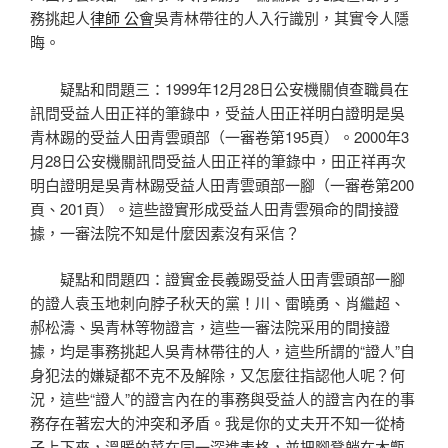
務挑起人
律師 公會
吳青林帶往的人入行識別，其實令人隱
晦。
疑點和問題三：1999年12月28日公安機關偵查職員在
訊問受益人田正祥的筆錄中，受益人田正祥明白證明是吳
青林踢的受益人田青雲頭部（一審卷第195頁）。2000年3
月28日公安機關訊問受益人田正祥的筆錄中，田正祥再次
明白證明是吳青林踢受益人田青雲頭部一腳（一審卷第200
頁、201頁）。這些證實形成受益人田青雲殞命的間接證
據，一審法院不知是什麼因素沒有采信？
疑點和問題四：證實金長義踢受益人田青雲頭部一腳
的證人袁玉地刺向脖子秋天的黨！川、雷曉勇、肖繼超、
郝松濤、吳青林等物證言，這些一審法院采用的間接證
據，均是事務挑起人吳青林帶往的人，這些所謂的“證人”自
身犯法的嫌疑都不克不及解除，又怎麼往指認他人呢？何
況，這些“證人”的證言內在的事務與受益人的證言內在的事
務存在著宏大的沖突和矛盾。我是你的丈夫开不知一從椅
子上下來，溫暖的菜在同一深進表格，並把腳凳躺在木甑