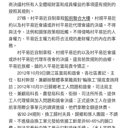
商決議村所有人全體組財富和成員權益的事項還有規則的
按照其規則。
27條，村平易近自制章程
館前聯合大樓
，村規平易近
約以及村平易近會議或許村平易近代理會議的決議。不得
與法令、法例和國傢政策相抵觸。不得侵略村平易近的人
身權力、平易近主權力和符合法規的產財權力的內在的事
務。
村平易近自制章程、村規平易近約以及村平易近會議
或許村平易近代理年夜會的決議，違背前款規則的由鄉、
平易近族鄉、鎮的人平易近當局責令矯正。
2012年10月9日錦江區當局和諧會，各社區書記、主
任、駐村幹部，兼顧辦整體事業職員對“輪換工”摸底查詢拜
訪；2012年10月31日歸鄉老工人問題和諧會，司法局主
任、兼顧局科長、農發局科長、街辦、司法所所長、退休
工人代理餐與加入問題和諧會決議：正式退休工人在退休
前享用瞭企事單元的調資進級，他們拿瞭全額退休費。
省92-24規則，換工歸村夫員，歸鄉和傢人團圓，不調
資、不進級由換工單元發給依據工齡是非60-65%的餬口
費，到法定春秋由換工單元打點退休手續。（本人其時為