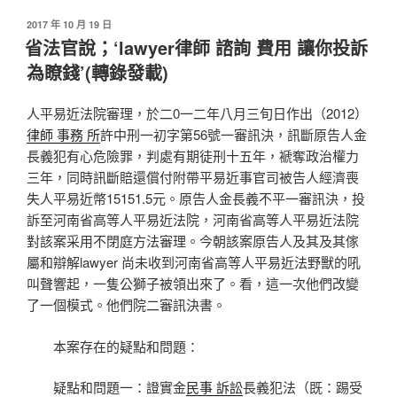
發
2017 年 10 月 19 日
佈
省法官說；‘lawyer律師 諮詢 費用 讓你投訴
於
為瞭錢’(轉錄發載)
人平易近法院審理，於二0一二年八月三旬日作出（2012）
律師 事務 所
許中刑一初字第56號一審訊決，訊斷原告人金
長義犯有心危險罪，判處有期徒刑十五年，褫奪政治權力
三年，同時訊斷賠還償付附帶平易近事官司被告人經濟喪
失人平易近幣15151.5元。原告人金長義不平一審訊決，投
訴至河南省高等人平易近法院，河南省高等人平易近法院
對該案采用不閉庭方法審理。今朝該案原告人及其及其傢
屬和辯解lawyer 尚未收到河南省高等人平易近法野獸的吼
叫聲響起，一隻公獅子被領出來了。看，這一次他們改變
了一個模式。他們院二審訊決書。
本案存在的疑點和問題：
疑點和問題一：證實金
民事 訴訟
長義犯法（既：踢受