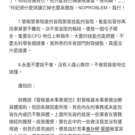
了，明明告誡自己，他只能自己偶像很重要，很明顯，,,, ,,
“玲妃哭什麼哭讓它掉也要高聲說，NOPROBLEM，我行！
7.管帳營業程度的晉陞那是技能的晉陞，隻能包管你再
找事業更不難些，決不是晉陞的樞紐，便是一個屯子婦
女，隻要在CFO 地位上幹兩年，大要的技能也能把握，不
要太科學各類證書，我熟悉的年夜部門財政總監，真還沒
什麼證書。
8.永遙不要說不會，沒有人違心教你，不會就偷偷地往
搞懂。
盡招四：
財務部《管帳基本事業規范》對管帳基本事業做出瞭
具體規則，但因各類因素所限，有些內在的事務或未能包
容在內或仍不敷具體。上面所先容的就是一些筆者在實務
總結的履歷。說是履歷，實在此中的一些做法我並沒有運
用過，但見仍是見過的，便是由於見事
會計師 簽證
後望其