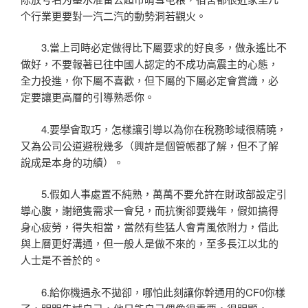
个行業更要對一汽二汽的動勢洞若觀火。
3.當上司時必定做得比下屬要求的好良多，做永遙比不
做好，不要報著已往中國人認定的不成功高震主的心態，
全力投進，你下屬不喜歡，但下屬的下屬必定會賞識，必
定要讓更高層的引導熟悉你。
4.要學會取巧，怎樣讓引導以為你在稅務畛域很精曉，
又為公司公道避稅幾多（興許是個管帳都了解，但不了解
說成是本身的功績）。
5.假如人事處置不純熟，萬萬不要允許在財政部設定引
導心腹，謝絕隻需求一會兒，而抗衡卻要幾年，假如搞得
身心疲勞，得失相當，當然有些猛人會青風依附力，借此
與上層更好溝通，但一般人是做不來的，至多長江以北的
人士是不善於的。
6.給你機遇永不拋卻，哪怕此刻讓你幹通用的CF0你樣