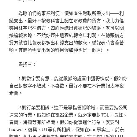
為瞭咱們的事業利便，假如產生財政所需支出——利
錢支出，最好不按教科書上記在財政費的貸方，我比力倡
導用紅字記在借方，如許匯總出數據記的總賬，就可以間
接編報表瞭。不然你經由過程結轉今年利潤，在總賬借方
貸方就會比報表都多出利錢支出的數來，編報表時會貧苦
喲。其餘所需支出類的科目假如沖也是一個原理。
盡招三：
1.對數字要有意，能從數據的處置中獲得快感，假如你
自己對數字不敏感，不喜歡，最好不要在本行業報太年夜
希冀。
2.對行業要相識。這不是專指管帳畛域，而重要指公司
運營的行業，假如你在電器企業，就必定要對TCL、長虹、
春蘭、海爾等有所相識，假如你從事通信行業，就要對
huawei、復興、UT等有所相識，假如在car 事实上，前东
陈放号名为墨水准备去超市晴雪屯粮，宿舍都很近家里几