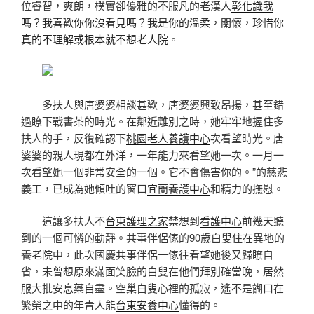
位睿智，爽朗，樸實卻優雅的不服凡的老漢人
彰化識我
嗎？我喜歡你你沒看見嗎？我是你的溫柔，關懷，珍惜你
真的不理解或根本就不想老人院
。
多扶人與唐婆婆相談甚歡，唐婆婆興致昂揚，甚至錯
過瞭下戰書茶的時光。在鄰近離別之時，她牢牢地握住多
扶人的手，反復確認下
桃園老人養護中心
次看望時光。唐
婆婆的親人現都在外洋，一年能力來看望她一次。一月一
次看望她一個非常安全的一個。它不會傷害你的。”的慈悲
義工，已成為她傾吐的窗口
宜蘭養護中心
和精力的撫慰。
這讓多扶人不
台東護理之家
禁想到
看護中心
前幾天聽
到的一個可憐的動靜。共事伴侶傢的90歲白叟住在異地的
養老院中，此次國慶共事伴侶一傢往看望她後又歸瞭自
省，未曾想原來滿面笑臉的白叟在他們拜別確當晚，居然
服大批安息藥自盡。空巢白叟心裡的孤寂，遙不是餬口在
繁榮之中的年青人能
台東安養中心
懂得的。