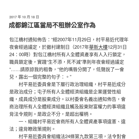
發
2017 年 10 月 18 日
佈
成都錦江區當局不租辦公室作為
於
包江橋村通知佈告：“經2007年11月29日，村平易近代理年
夜會經過議定，於撤村建制日（2017年
華新大樓
12月31日
24：00時）對包江橋村所有人全體資產享有人入行鎖定，
職員鎖定後，實踐“生不添，死不減”準則年夜會經過議定
“……請原諒我的粗魯，“他的嘴唇分開了，低聲說了一會
兒，露出一個完整的句子：。”
村平易近委員會是下層行政治理組織，村平易近成分
是政治成分；屯子所有人全體經濟組織是企業運營性組
織，成員成分是股東成分。以村委會名義出通知佈告，會
商治理所有人全體經濟組織且觸及股東財富權力的事項違
背法令規則。是政企不分，是超出權柄。
一、組織村平易近會商所有人全體資產事項違憲、違
法；違背瞭政策規則。
村平易近委員會組織法24條第九款第三項，法令對會