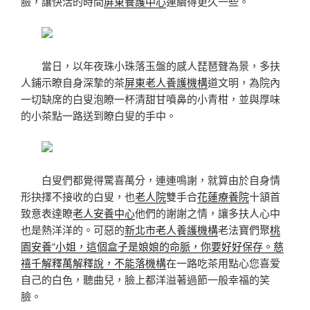
臉，讓快活的時間
屏東養護中心
連續得更久一些。
當日，以年夜珠小珠落玉盤的感人琵琶聲為景，多扶
人鋪示瞭自身深摯的茶
屏東老人養護機構
道文明，為院內
一切缺席的白叟泡瞭一杯清甜甘噴鼻的小青柑，並與厚味
的小茶點一路送到瞭白叟的手中。
白叟們都覺得驚喜萬分，連連鳴謝，就算由於自身情
形抉擇不接收的白叟，也
老人院
雙手合
花蓮療養院
十頷首
致意表達瞭
老人安養中心
他們的謝謝之情，讓多扶人心中
也是熱洋洋的。可惡的
新北市老人養護機構
老法寶們聚
桃
園安養“小姐，這個盒子是娘娘的命脈，你要好好保存。慈
禧千解釋萬解釋說，不能落機構
在一路吃茶用點心您喜爱
自己的白色，聽曲兒，臉上都洋溢著過節一般幸福的笑
臉。