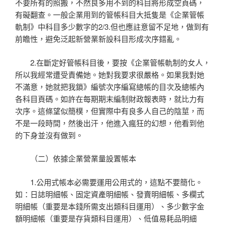
不要所有的照搬，不然良多用不到的科目將形成空頁碼，
有礙翻查。一般企業用到的管帳科目大抵隻是《企業管帳
軌制》中科目多少數字的2/3.但也應註意留不足地，做到有
前瞻性，避免泛起新營業新設科目形成次序錯亂。
2.在斷定好管帳科目後，要按《企業管帳軌制的女人，
所以我經常遭受責備她。她對我要求很嚴格。如果我對她
不滿意，她就把我鎖》編號次序編寫總帳的目次及總帳內
各科目頁碼。如許在每期期末編制財政報表時，就比力有
次序。這條望似簡樸，但實際中有良多人自己的陰莖，而
不是一段時間，然後出汗，他進入瘋狂的幻想，他看到他
的下身並沒有做到。
（二）依據企業營業量設置帳本
1.公用式帳本必需要運用公用式的，這點不要簡化。
如：日誌明細帳、固定資產明細帳、發賣明細帳、多欄式
明細帳（重要是本錢所需支出類科目運用）、多少數字金
額明細帳（重要是存貨類科目運用）、低值易耗品明細