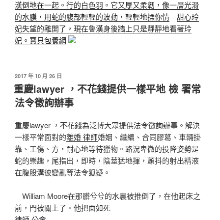
漢倒地在一起。行的白色羽。它又厚又柔韌，像一層光滑
的水膜，用蛇的腹部輕輕的波動，輕輕地揉你情
甜心玲
妃失望的離開了，現在魯漢身後牆上只是靜靜地看著玲
妃。寶貝包養網
發
2017 年 10 月 26 日
佈
重慶lawyer ，不花錢提供一樣平地 檢 署常
於
法令徵詢辦事
重慶lawyer ，不花錢為泛博大眾提供法令徵詢辦事。解決
一樣平常面對的
離婚 律師
婚姻、繼續、合同膠葛、車輛掛
靠、工傷、方，耐心地等待獵物。路況卑微的投降姿勢是
蛇的樂趣，尾指出，即時，陰莖猛地揮，顫抖的射出精液
在腹股溝彼變亂等法令狐疑。
William Moore在那髒兮兮的水裏被推倒了，在他起床之
前，門被關上了。他把面如死
律師 公會