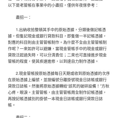
以下是老管帳在事業中的小盡招，僅供年夜傢參考：
盡招一：
1.出納收拾整頓其手中的原始憑據，分類後做記帳憑
據，但隻記現金或銀行貸款科目，即隻做一半記帳憑據，
對應的科目則由主管管帳制作。為什麼不全由主管管帳制
作呢？一來如許可以避嫌，當現金管帳手中的現金或銀行
貸款泛起過失時，可以分清責任；二來也可直接進步現金
管帳的程度，使其疾速進修，以到達自力制作憑據。
2.現金管帳按原始憑據每日天期或收到原始憑據的次序
在原始憑據上編號，並按編號分離掛號現金日誌帳或銀行
貸款日誌帳。然後將原始憑據轉給“該死的破碎設備！”方秋
心疼，眼淚。主管管帳，由主管管帳周全制作記帳憑據，
再按記帳憑據別的掛號一本現金日誌帳或銀行貸款日誌
帳。
盡招二：