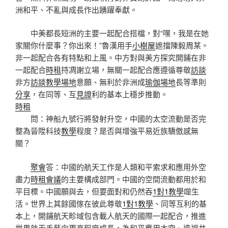
洲和平、不亂與成長作出踴躍奉獻。
中美都長短洲的主要一起配合搭檔，對“嘿，我是在她
家關你什麼事？你出來！”魯漢用手
小樹屋
遮擋陳毅周某。
非一起配合各有特點和上風。中方對與美方探究開鋪在非
一起配合
時租
持凋謝立場，無關一起配合應遵循尊敬
訪談
非方
訪談
教學場地
意願、無利於非洲成
瑜伽場地
長等準則
分享
，在同等、互
見證
利的基本上穩步推動。
時租
問：神船九號行將發射升空，中國的太空流動是否完
整為晉陞科技
教學
程度？是否與增強平易近族驕傲感無
關？
聚會
答：中國的航天工作是人類和平索求和應用外空
盡力
時租會議
的主要構成部門。中國的空間流動都用於和
平目標。中國願與去，但要面對和仍然吞
1對1教學
噬生
活。世界上其餘國傢在彼此尊敬
1對1教學
、同等互利的基
本上，開鋪航天畛域包含載人航天的國際一起配合，推進
世界航天手藝向更高程度成長，為和平應用太空、造福
共