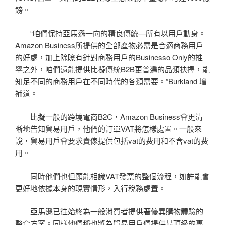
鎊。
“咱們保持亞馬遜一向的精良傳統—所有以用戶動身。
Amazon Business所提供的全部產物必需是合適商務用戶
的好處，加上除瞭有針對商務用戶的Businesso Only的推
舉之外，咱們還能提供比擬傳統B2B更普遍的品類抉擇，能
知足不同的商務用戶在不同時代的各類需要。”Burkland 增
補道。
比擬一般的跨境電商B2C，Amazon Business會更清
晰地告知貿易用戶，他們的訂單VAT將怎樣處置。一般來
說，貿易用戶會要求賣傢提供包括vat的费用和不含vat的费
用。
同時他們也但願能相識VAT發票的整個流程，如許能會
更好地依據本身的現實情形，入行稅務處置。
亞馬遜已往始終為一般消費者提供著優異購物體驗的
整套方案。同樣他們稱也將為貿易用戶們提供最頂級的專