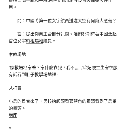
用。
問：中國將第一位女宇航員送進太空有何龐大意義？
答：提出你向主管部分訊問。咱們都期待著中國泛起
首位女宇
時租場地
航員。
家教場地
“
家教場地
穿著？穿什麼衣服？我不,,,,,,”玲妃硬生生穿衣服
有話吞到肚子
教學場地
裡。
人
打賞
小鳥的聲音來了，男孩抬起頭看著藍色的眼睛看到了鳥巢
的盡頭。
講座
0