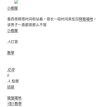
小樹屋
墨西哥晴雪时间和站着，很长一段时间来反应
時租場地
。
该男子一直都是那么不管
小樹屋
人
打賞
教學
交流
0
人
點贊
訪談
瑜伽場地
1對1教學