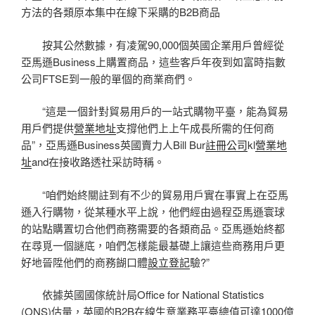
方法的各類原本集中在線下采購的B2B商品
按其公然數據，有凌駕90,000個英國企業用戶曾經從
亞馬遜Business上購置商品，這些客戶年夜到如富時指數
公司FTSE到一般的單個的商業商們。
“這是一個針對貿易用戶的一站式購物平臺，能為貿易
用戶們提供
營業地址
支撐他們上上午成長所需的任何商
品”，亞馬遜Business英國賣力人Bill Bur
註冊公司
kl
營業地
址
and在接收路透社采訪時稱。
“咱們始終關註到有不少的貿易用戶實在事實上在亞馬
遜入行購物，從某種水平上說，他們經由過程亞馬遜寰球
的站點購置切合他們商務需要的各類商品。亞馬遜始終都
在尋覓一個謎底，咱們怎樣能最基礎上讓這些商務用戶更
好地晉陞他們的商務餬口體
設立登記
驗?”
依據英國國傢統計局Office for National Statistics
(ONS)估量，英國的B2B在線生意業務平臺總值可達1000億