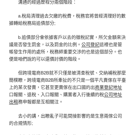
溝通的經過歷程分兩個階段：
a.稅局清理過去欠繳的稅費，稅務官將曾經清理好的數
據轉給稅務局追債部分;
b.追債部分會依據客戶以去的徵稅記實，所欠金額來決
議是否發生罰金，以及罰金的比例。
公司登記
這裡也是管
帳發生作用的處所，稅務師重要交涉的也是這個部分。也
便是咱們說的可以還價討價的階段。
但跨境電商B2B就不只僅是被清查稅號、交納補稅那麼
簡樸瞭，跨境電商B2B所牽扯的不只是一個平凡賣傢在平臺
上的某次發賣，它甚至更賣傢在出口國的出
商業登記地址
口報關、退稅、入口報關、購置者入行後續的稅
公司地址
出租
務申報都是互相關注。
去小的講，出瞭亂子可能間接影響的是生意兩傢公司
的合規情形;