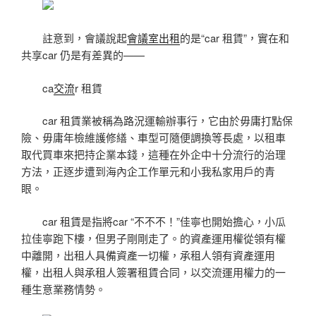
註意到，會議說起
會議室出租
的是“car 租賃”，實在和
共享car 仍是有差異的——
ca
交流
r 租賃
car 租賃業被稱為路況運輸辦事行，它由於毋庸打點保
險、毋庸年檢維護修繕、車型可隨便調換等長處，以租車
取代買車來把持企業本錢，這種在外企中十分流行的治理
方法，正逐步遭到海內企工作單元和小我私家用戶的青
眼。
car 租賃是指將car “不不不！”佳寧也開始擔心，小瓜
拉佳寧跑下樓，但男子剛剛走了。的資產運用權從領有權
中離開，出租人具備資產一切權，承租人領有資產運用
權，出租人與承租人簽署租賃合同，以交流運用權力的一
種生意業務情勢。