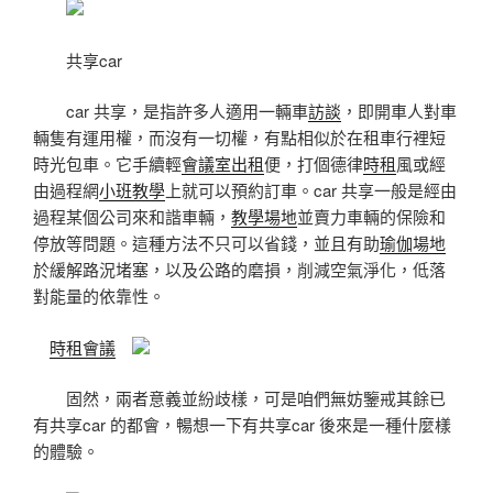
共享car
car 共享，是指許多人適用一輛車
訪談
，即開車人對車
輛隻有運用權，而沒有一切權，有點相似於在租車行裡短
時光包車。它手續輕
會議室出租
便，打個德律
時租
風或經
由過程網
小班教學
上就可以預約訂車。car 共享一般是經由
過程某個公司來和諧車輛，
教學場地
並賣力車輛的保險和
停放等問題。這種方法不只可以省錢，並且有助
瑜伽場地
於緩解路況堵塞，以及公路的磨損，削減空氣淨化，低落
對能量的依靠性。
時租會議
固然，兩者意義並紛歧樣，可是咱們無妨鑒戒其餘已
有共享car 的都會，暢想一下有共享car 後來是一種什麼樣
的體驗。