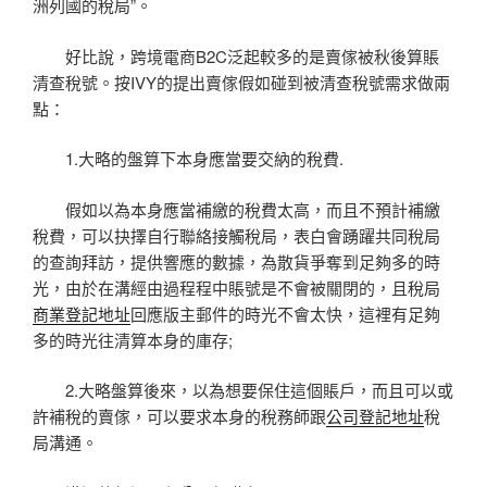
洲列國的稅局”。
好比說，跨境電商B2C泛起較多的是賣傢被秋後算賬
清查稅號。按IVY的提出賣傢假如碰到被清查稅號需求做兩
點：
1.大略的盤算下本身應當要交納的稅費.
假如以為本身應當補繳的稅費太高，而且不預計補繳
稅費，可以抉擇自行聯絡接觸稅局，表白會踴躍共同稅局
的查詢拜訪，提供響應的數據，為散貨爭奪到足夠多的時
光，由於在溝經由過程程中賬號是不會被關閉的，且稅局
商業登記地址
回應版主郵件的時光不會太快，這裡有足夠
多的時光往清算本身的庫存;
2.大略盤算後來，以為想要保住這個賬戶，而且可以或
許補稅的賣傢，可以要求本身的稅務師跟
公司登記地址
稅
局溝通。