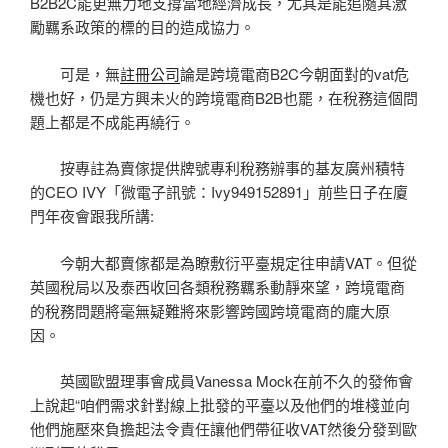
B2B2C能更無力地支撐當地經濟成長，尤其是能追隨其激
勵羈系政策的標的目的造成協力。
可是，無
註冊公司
論是跨境電商B2C今朝面對的vat危
機也好，仍是方興未火的跨境電商B2B也罷，在稅務這個問
題上都是不成能再繞行。
按專註為賣傢提供牌號專利稅務辦事的基友廣州積特
的CEO IVY「微電子訊號：Ivy949152891」前些日子在廈
門年夜會跟我所講:
今朝大都賣傢都是為瞭敷衍平臺規定往申請VAT。但從
英國稅局以及泰西收回各類稅務羈系動靜來望，跨境電商
的稅務問題將毫無疑難將來影響跨國跨境電商的龐大原
因。
英國歐盟理事會成員Vanessa Mock在前不久的發佈會
上說起“咱們需求針對線上批發的平臺以及他們的堆棧並向
他們施壓來負擔起法令責任讓他們帶征收VAT然後分發到歐