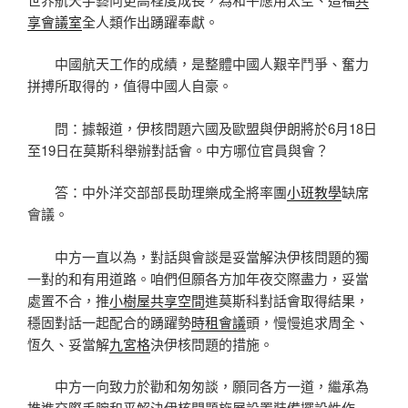
享會議室
全人類作出踴躍奉獻。
中國航天工作的成績，是整體中國人艱辛鬥爭、奮力
拼搏所取得的，值得中國人自豪。
問：據報道，伊核問題六國及歐盟與伊朗將於6月18日
至19日在莫斯科舉辦對話會。中方哪位官員與會？
答：中外洋交部部長助理樂成全將率團
小班教學
缺席
會議。
中方一直以為，對話與會談是妥當解決伊核問題的獨
一對的和有用道路。咱們但願各方加年夜交際盡力，妥當
處置不合，推
小樹屋
共享空間
進莫斯科對話會取得結果，
穩固對話一起配合的踴躍勢
時租會議
頭，慢慢追求周全、
恆久、妥當解
九宮格
決伊核問題的措施。
中方一向致力於勸和匆匆談，願同各方一道，繼承為
推進交際手腕和平解決伊核問題施展設置裝備擺設性作