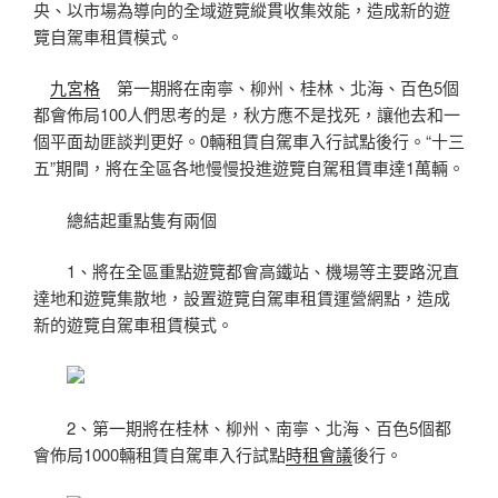
央、以市場為導向的全域遊覽縱貫收集效能，造成新的遊
覽自駕車租賃模式。
九宮格
第一期將在南寧、柳州、桂林、北海、百色5個
都會佈局100人們思考的是，秋方應不是找死，讓他去和一
個平面劫匪談判更好。0輛租賃自駕車入行試點後行。“十三
五”期間，將在全區各地慢慢投進遊覽自駕租賃車達1萬輛。
總結起重點隻有兩個
1、將在全區重點遊覽都會高鐵站、機場等主要路況直
達地和遊覽集散地，設置遊覽自駕車租賃運營網點，造成
新的遊覽自駕車租賃模式。
2、第一期將在桂林、柳州、南寧、北海、百色5個都
會佈局1000輛租賃自駕車入行試點
時租會議
後行。