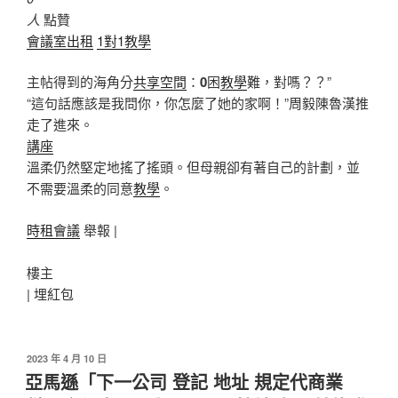
人
點贊
會議室出租
1對1教學
主帖得到的海角分
共享空間
：
0
困
教學
難，對嗎？？”
“這句話應該是我問你，你怎麼了她的家啊！”周毅陳魯漢推
走了進來。
講座
溫柔仍然堅定地搖了搖頭。但母親卻有著自己的計劃，並
不需要溫柔的同意
教學
。
時租會議
舉報 |
樓主
|
埋紅包
發
2023 年 4 月 10 日
佈
亞馬遜「下一公司 登記 地址 規定代商業
於