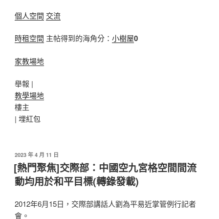
個人空間
交流
時租空間
主帖得到的海角分：
小樹屋
0
家教場地
舉報 |
教學場地
樓主
|
埋紅包
發
2023 年 4 月 11 日
佈
[熱門聚焦]交際部：中國空九宮格空間間流
於
動均用於和平目標(轉錄發載)
2012年6月15日，交際部講話人劉為平易近掌管例行記者
會。