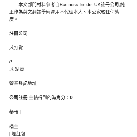
本文部門材料參考自Business Insider UK
註冊公司
,純
正作為英文翻譯學術運用不代理本人、本公家號任何態
度。
註冊公司
人
打賞
0
人
點贊
營業登記地址
公司註冊
主帖得到的海角分：
0
舉報 |
樓主
|
埋紅包