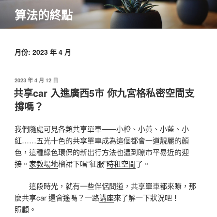
跳
算法的終點
至
主
要
內
月份:
2023 年 4 月
容
發
2023 年 4 月 12 日
佈
共享car 入進廣西5市 你九宮格私密空間支
於
撐嗎？
我們隨處可見各類共享單車——小橙、小黃、小藍、小
紅……五光十色的共享單車成為這個都會一道靚麗的顏
色，這種綠色環保的新出行方法也遭到瞭市平易近的迎
接。
家教場地
榴裙下唱“征服”
時租空間
了。
這段時光，就有一些伴侶問道，共享單車都來瞭，那
麼共享car 還會遙嗎？一路
講座
來了解一下狀況吧！
照顧。