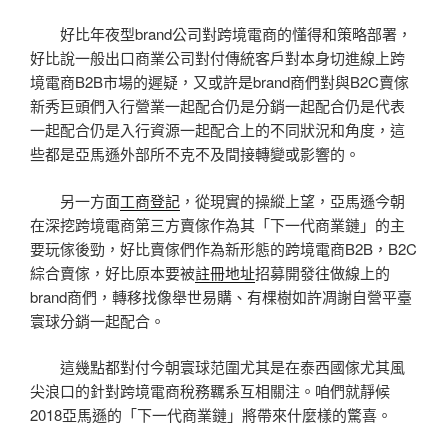
好比年夜型brand公司對跨境電商的懂得和策略部署，
好比說一般出口商業公司對付傳統客戶對本身切進線上跨
境電商B2B市場的遲疑，又或許是brand商們對與B2C賣傢
新秀巨頭們入行營業一起配合仍是分銷一起配合仍是代表
一起配合仍是入行資源一起配合上的不同狀況和角度，這
些都是亞馬遜外部所不克不及間接轉變或影響的。
另一方面
工商登記
，從現實的操縱上望，亞馬遜今朝
在深挖跨境電商第三方賣傢作為其「下一代商業鏈」的主
要玩傢後勁，好比賣傢們作為新形態的跨境電商B2B，B2C
綜合賣傢，好比原本要被
註冊地址
招募開發往做線上的
brand商們，轉移找像舉世易購、有棵樹如許凋謝自營平臺
寰球分銷一起配合。
這幾點都對付今朝寰球范圍尤其是在泰西國傢尤其風
尖浪口的針對跨境電商稅務羈系互相關注。咱們就靜候
2018亞馬遜的「下一代商業鏈」將帶來什麼樣的驚喜。