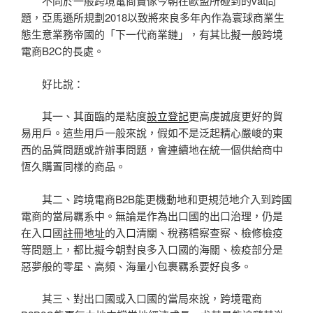
不同於一般跨境電商賣傢今朝在歐盟所碰到的vat問
題，亞馬遜所規劃2018以致將來良多年內作為寰球商業生
態生意業務帝國的「下一代商業鏈」，有其比擬一般跨境
電商B2C的長處。
好比說：
其一、其面臨的是粘度
設立登記
更高虔誠度更好的貿
易用戶。這些用戶一般來說，假如不是泛起精心嚴峻的東
西的品質問題或許辦事問題，會連續地在統一個供給商中
恆久購置同樣的商品。
其二、跨境電商B2B能更機動地和更規范地介入到跨國
電商的當局羈系中。無論是作為出口國的出口治理，仍是
在入口國
註冊地址
的入口清關、稅務稽察查察、檢修檢疫
等問題上，都比擬今朝對良多入口國的海關、檢疫部分是
惡夢般的零星、高頻、海量小包裹羈系要好良多。
其三、對出口國或入口國的當局來說，跨境電商