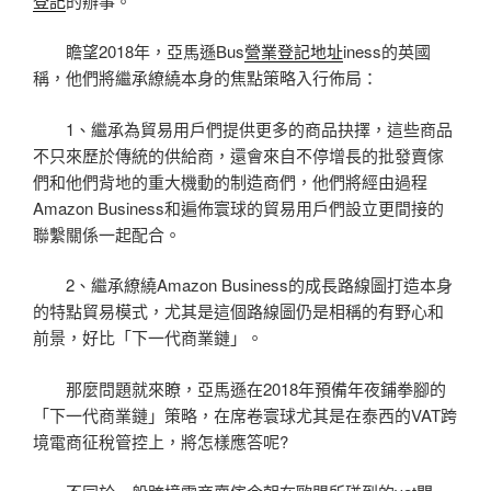
登記
的辦事。
瞻望2018年，亞馬遜Bus
營業登記地址
iness的英國
稱，他們將繼承繚繞本身的焦點策略入行佈局：
1、繼承為貿易用戶們提供更多的商品抉擇，這些商品
不只來歷於傳統的供給商，還會來自不停增長的批發賣傢
們和他們背地的重大機動的制造商們，他們將經由過程
Amazon Business和遍佈寰球的貿易用戶們設立更間接的
聯繫關係一起配合。
2、繼承繚繞Amazon Business的成長路線圖打造本身
的特點貿易模式，尤其是這個路線圖仍是相稱的有野心和
前景，好比「下一代商業鏈」。
那麼問題就來瞭，亞馬遜在2018年預備年夜鋪拳腳的
「下一代商業鏈」策略，在席卷寰球尤其是在泰西的VAT跨
境電商征稅管控上，將怎樣應答呢?