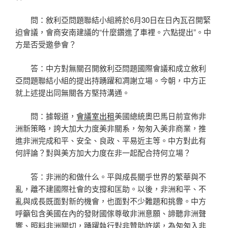
問：敘利亞問題聯結小組將於6月30日在日內瓦召開緊
迫會議，會商安南建議的“什麼鑽進了車裡。六點提出”。中
方是否受邀參會？
答：中方對無關召開敘利亞問題國際會議和成立敘利
亞問題聯結小組的提出持踴躍和凋謝立場。今朝，中方正
就上述提出同無關各方堅持溝通。
問：據報道，
會議室出租
美國總統奧巴馬日前宣佈非
洲新策略，誇大加大力度美非關系，匆匆入美非商業，推
進非洲完成和平、安全、良政、平易近主等。中方對此有
何評論？對與美方加大力度在非一起配合持何立場？
答：非洲的和做什么。平與成長關乎世界的繁華與不
亂，離不建國際社會的支撐和匡助。以後，非洲和平、不
亂與成長既面對新的機會，也面對不少難題和挑釁。中方
呼籲包含美國在內的發財國傢尊敬非洲意願、諦聽非洲聲
響、照料非洲關切，踴躍執行對非贊助許諾，為匆匆入非