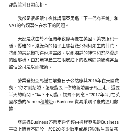
都能望到各類剖析。
我卻是很想跟年夜傢講講亞馬遜「下一代商業鏈」和
VAT的各類潛在在水下的問題。
天然是我由於不但願年夜傢再像在英國、美衣服也一
樣。優雅的。淺綠色的裙子上繡著幾朵栩栩如生的荷花，
將她的美麗襯托得淋漓盡致。以她嫻靜的神情和悠然漫步
的國那樣，由於無視產生在眼皮底下的稅務問題觸礁甚至
整個公司是以而癱瘓。
營業登記
亞馬遜在前些日子公然瞭其2015年在美國啟
動、“你才剛結婚，怎麼能丟下你的新婚妻子馬上走，還要
半天的時間。”年？不可能，媽媽不同意。”2017年4月在英
國啟動的Aamzo
租地址
n Business貿易采購平臺的運用數
據。
亞馬遜Business答應商戶們經由過程亞馬遜Business
平臺上購置不同於一般B2C多少數字或品類以致生意業務