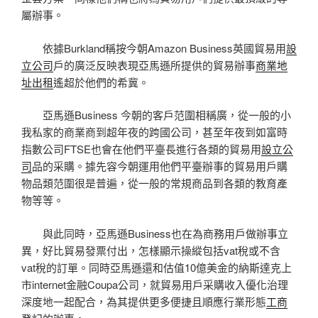
屬辦事。
依據Burkland稱按今朝Amazon Business英國貿易用
設
立公司
戶的廣泛反映表現亞馬遜所提供的貿易辦事
商業地
址出租
遙超於他們的希冀。
亞馬遜Business 今朝的客戶范圍相稱廣，從一般的小
我私家的商業商到超年夜的跨國公司，甚至年夜到如富時
指數公司FTSE也會在他們平臺長進行各類的貿易用
設立公
司
品的采購。據先容今朝運用他們平臺辦事的貿易用戶購
物品類范圍很是普遍，從一般的常規商品到各類的教育產
物等等。
與此同時，亞馬遜Business也在為商務用戶做辦事立
異，好比貿易發票付出，怎樣顯示操縱包括vat稅或不含
vat稅的訂單。同時亞馬遜還和估值10億美金的納斯達克上
市internet金融Coupa公司，就貿易用戶采購收入優化治理
深度地一起配合，為其提供更多便捷且順應行業形態
工商