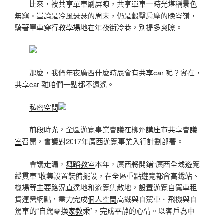
比來，被共享單車刷屏瞭，共享單車一時光堪稱景色
無窮。豈論是冷風瑟瑟的周末，仍是轂擊肩摩的晚岑嶺，
騎著單車穿行
教學場地
在年夜街冷巷，別提多爽瞭。
那麼，我們年夜廣西什麼時辰會有共享car 呢？實在，
共享car 離咱們一點都不遠遙。
私密空間
前段時光，全區遊覽事業會議在柳州
講座
市
共享會議
室
召開，會議對2017年廣西遊覽事業入行計劃部署。
會議走漏，
舞蹈教室
本年，廣西將開鋪“廣西全域遊覽
縱貫車”收集設置裝備擺設，在全區重點遊覽都會高鐵站、
機場等主要路況直達地和遊覽集散地，設置遊覽自駕車租
賃運營網點，盡力完成
個人空間
高鐵與自駕車、飛機與自
駕車的“自駕零換
家教
乘”，完成平静的心情。以客戶為中