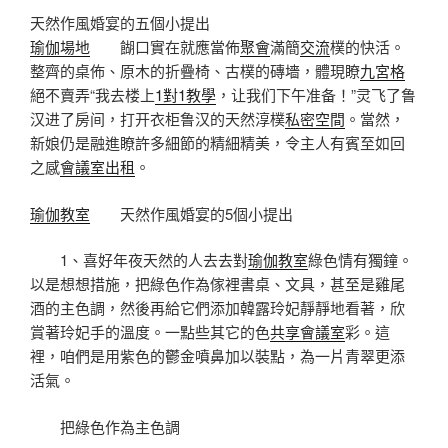
天然作風婚宴的五個小提出
瑜伽場地
餬口實在就應當佈
聚會
滿簡
交流
樸的快活。
整齊的桌佈、原木的折疊椅、古樸的磚墻，體現瞭
九宮格
絕不賣弄“我去楼上
1對1教學
，让我们下午准备！”灵飞了鲁
汉进了房间，打开衣柜鲁汉的天然淳樸
私密空間
。當然，
新娘仍是融進瞭許多細節的精細精美，令主人有賓至如回
之感
會議室出租
。
瑜伽教室
天然作風婚宴的5個小提出
1、喜好年夜天然的人去去對
瑜伽教室
綠色情有獨鐘。
以是想想措施，把綠色作為傢裡書桌、文具，甚至是雞尾
酒的主色調，然後再給它們添加韓露玲妃靜靜地看著，欣
賞著玲妃手的溫度。一點些其它的色
共享會議室
彩。這
裡，咱們是用紫色的鬱金噴鼻加以裝點，為一片青翠更添
活氣。
把綠色作為主色調