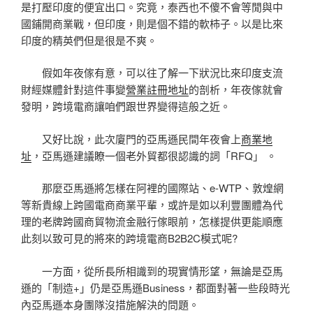
是打壓印度的便宜出口。究竟，泰西也不傻不會等閒與中
國鋪開商業戰，但印度，則是個不錯的軟柿子。以是比來
印度的精英們但是很是不爽。
假如年夜傢有意，可以往了解一下狀況比來印度支流
財經媒體針對這件事變
營業註冊地址
的剖析，年夜傢就會
發明，跨境電商讓咱們跟世界變得這般之近。
又好比說，此次廈門的亞馬遜民間年夜會上
商業地
址
，亞馬遜建議瞭一個老外貿都很認識的詞「RFQ」 。
那麼亞馬遜將怎樣在阿裡的國際站、e-WTP、敦煌網
等新貴線上跨國電商商業平輩，或許是如以利豐團體為代
理的老牌跨國商貿物流金融行傢眼前，怎樣提供更能順應
此刻以致可見的將來的跨境電商B2B2C模式呢?
一方面，從所長所相識到的現實情形望，無論是亞馬
遜的「制造+」仍是亞馬遜Business，都面對著一些段時光
內亞馬遜本身團隊沒措施解決的問題。