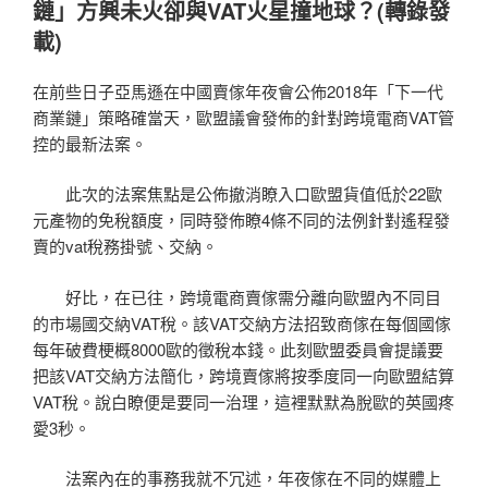
鏈」方興未火卻與VAT火星撞地球？(轉錄發
載)
在前些日子亞馬遜在中國賣傢年夜會公佈2018年「下一代
商業鏈」策略確當天，歐盟議會發佈的針對跨境電商VAT管
控的最新法案。
此次的法案焦點是公佈撤消瞭入口歐盟貨值低於22歐
元產物的免稅額度，同時發佈瞭4條不同的法例針對遙程發
賣的vat稅務掛號、交納。
好比，在已往，跨境電商賣傢需分離向歐盟內不同目
的市場國交納VAT稅。該VAT交納方法招致商傢在每個國傢
每年破費梗概8000歐的徵稅本錢。此刻歐盟委員會提議要
把該VAT交納方法簡化，跨境賣傢將按季度同一向歐盟結算
VAT稅。說白瞭便是要同一治理，這裡默默為脫歐的英國疼
愛3秒。
法案內在的事務我就不冗述，年夜傢在不同的媒體上