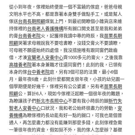
從小到年夜，傢裡始終便是一個不富饒的傢庭，爸爸母親
文明水平也不高，都是靠著本身雙手做點手工，或是幫人
傢送
台南長期照顧
煤氣上門，到最初開瞭個小雜貨店來維
持傢裡的
台南老人養護機構
所有餬口開支甚至是我和弟弟
的膏
台南養老院
火，記獲得我讀中專的時辰，我
苗栗長期
照顧
哭著求母親說我不要唸書瞭，沒錢交膏火不要讀瞭，
可母親不願還始終四處借，我沒措施唯有跟同窗們啟齒
借，才湊
宜蘭老人安養中心
齊1000多元的膏火，之後我靠
高雄養老院
著本身兼職才往還同窗們！此刻的我，已領有
本身的傢
台中養老院
庭，另有3個可惡的法寶，最小6個
月，最年夜6歲，此刻什麼都開支很年夜，小孩的幼兒園一
個學期便是好幾千，傢裡另有公公婆婆，另有老
苗栗長期
照顧
公，算計6人，現如今傢裡泛起瞭一個很年夜的難題，
為瞭讓孩子們
新北市長照中心
不要有我小時辰的餬
新竹失
智老人安養中心
口狀況，我和老公始終很盡力的勞動，
安
養機構
為瞭傢裡的長幼能有好一點的餬口，可我也是個普
通人，再怎麼盡力都沒有能賺到那麼多錢，此刻傢裡急需
一筆很年夜的資金，假如挺不外，我的傢人怎麼辦？基礎