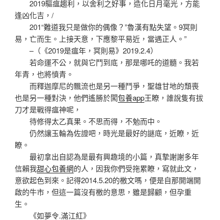
2019驅瘟趨利，以舍利之好事，造化日月毫光，方能
逢凶化吉，/
201“難道我只是做你的偶像？”魯漢有點失望。9冥則
易，亡而生。上接天意，下應黎平易近，當遇正人。”
–（《2019是瘟年，冥則易》2019.2.4）
若命運不公，就與它鬥到底，那是哪吒的道髓。我若
年青，也將憤青。
而釋迦摩尼的飄流也是另一種鬥爭，聖雄甘地的頹喪
也是另一種對決，他們遙勝於闖
包養app
王瞭，誰說隻有拔
刀才是戰得瘟神呢，
待修得太乙真果。不思而得，不勉而中。
仍然讓玉輪為佐證吧，時光是最好的謎底，近瞭，近
瞭。
最初拿出自認為是最有興趣境的小篇，真摯謝謝多年
信賴我
甜心包養網
的人，因我你們受拖累瞭，寫就此文，
意欲起色到來。記得2014.5.20的檄文嗎，便是自那開端開
啟的牛市，但這一篇沒有檄的意思，雖是歸顧，但孕重
生。
《如夢令.滿江紅》