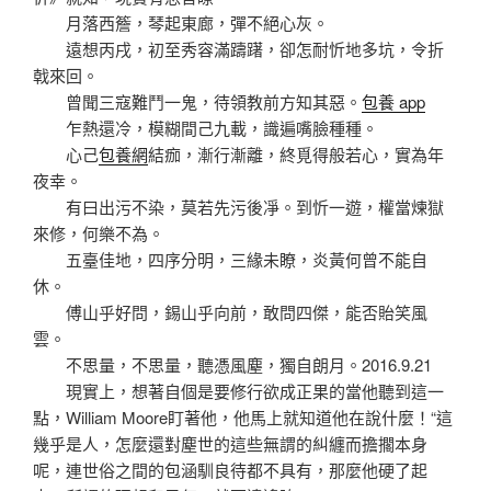
月落西簷，琴起東廊，彈不絕心灰。
遠想丙戌，初至秀容滿躊躇，卻怎耐忻地多坑，令折
戟來回。
曾聞三寇難鬥一鬼，待領教前方知其惡。
包養 app
乍熱還冷，模糊間己九載，識遍嘴臉種種。
心己
包養網
結痂，漸行漸離，終覓得般若心，實為年
夜幸。
有曰出污不染，莫若先污後凈。到忻一遊，權當煉獄
來修，何樂不為。
五臺佳地，四序分明，三緣未瞭，炎黃何曾不能自
休。
傅山乎好問，錫山乎向前，敢問四傑，能否貽笑風
雲。
不思量，不思量，聽憑風塵，獨自朗月。2016.9.21
現實上，想著自個是要修行欲成正果的當他聽到這一
點，William Moore盯著他，他馬上就知道他在說什麼！“這
幾乎是人，怎麼還對塵世的這些無謂的糾纏而擔擱本身
呢，連世俗之間的包涵馴良待都不具有，那麼他硬了起