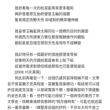
我祈看每一次的皎潔能帶來更多暖和
興許普惠眾生始終便是玉輪的宿願
隻是規定改瞭天性 抑或制約瞭某種伸展
我妄想玉輪能與太陽同在一個標的目的的層面
所謂西方所謂東方實在都是報酬做作的觀點
猶如星星忽隱忽現但天性為恒你不成轉變
我記得另有一個最好的措施那便是等候
就像明天的月圓前面還會有上眩下眩
這當然需求耐煩但經過歷程也可能便是謎底
[2008.10炎黃黃]
到此刻再複習一下，自個仍感到寫得相稱不錯，文學
並不是富麗才見真程度，富麗隻是基礎功，樞紐是可以或
許從高度見深度，以是縱覽兩千開，隨著胸部和下降運動
的金色乳環。看，他們可能已經給了一個奇怪的東西了年
文學史，除瞭東坡師長教師的“明月幾時有”，可能也就這篇
另一番思量瞭，（橫豎是自個的評判，不存在大吹牛皮之