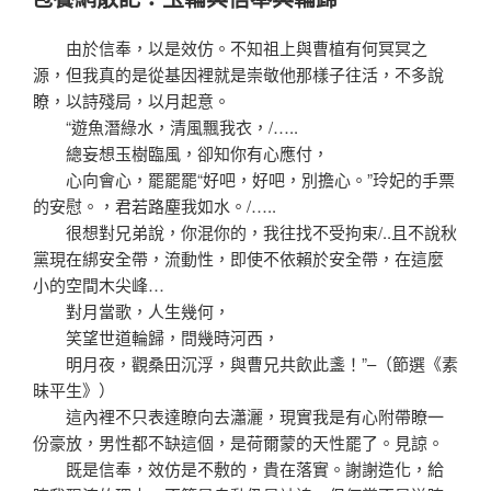
於
由於信奉，以是效仿。不知祖上與曹植有何冥冥之
源，但我真的是從基因裡就是崇敬他那樣子往活，不多說
瞭，以詩殘局，以月起意。
“遊魚潛綠水，清風飄我衣，/…..
總妄想玉樹臨風，卻知你有心應付，
心向會心，罷罷罷“好吧，好吧，別擔心。”玲妃的手票
的安慰。，君若路塵我如水。/…..
很想對兄弟說，你混你的，我往找不受拘束/..且不說秋
黨現在綁安全帶，流動性，即使不依賴於安全帶，在這麼
小的空間木尖峰…
對月當歌，人生幾何，
笑望世道輪歸，問幾時河西，
明月夜，觀桑田沉浮，與曹兄共飲此盞！”–（節選《素
昧平生》）
這內裡不只表達瞭向去瀟灑，現實我是有心附帶瞭一
份豪放，男性都不缺這個，是荷爾蒙的天性罷了。見諒。
既是信奉，效仿是不敷的，貴在落實。謝謝造化，給