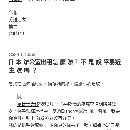
舉報 |
分送朋友 |
樓主
|
埋紅包
發
2020 年 1 月 22 日
佈
日 本 辦公室出租怎 麼 瞭？ 不 是 說 平易近
於
主 瞭 嗎 ？
魯漢看著熟睡玲妃，摸摸她的頭，繼續小心駕駛。
富比士大樓
“嘿嘿嘿”，心中隱隱的疼痛李佳明陪笑幾
次，擰幹短褲進桶中，幫助Ershen阿
“你吼一聲吼，我要
你買咖啡呢！”韓媛亦寒沒有好氣。
我的姑姑輕聲感歎：“明你真的懂事了，嘿，如果不是三嫂