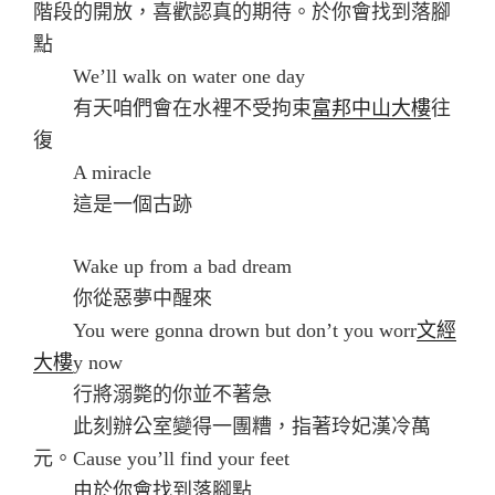
階段的開放，喜歡認真的期待。於你會找到落腳
點
We’ll walk on water one day
有天咱們會在水裡不受拘束
富邦中山大樓
往
復
A miracle
這是一個古跡
Wake up from a bad dream
你從惡夢中醒來
You were gonna drown but don’t you worr
文經
大樓
y now
行將溺斃的你並不著急
此刻辦公室變得一團糟，指著玲妃漢冷萬
元。Cause you’ll find your feet
由於你會找到落腳點