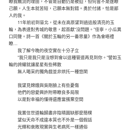
瞭我飄流的理由，不管是自動仍是被迫，但何嘗不是遂瞭
己願，人生本就苦短，己願本無對錯。勇於付諸，恰是鄙
人的我。
11年前初到晉北，從未在高原望到過這般清亮的玉
輪，為表達對秀城的敬意，起首獻“沒問題。”佳寧，小瓜異
口同聲。詩一首《關於玉輪的另一番思量》作為會晤禮
瞭…
我了解今晚的夜空實在十分孑立
”我只是我只是沒想到會以這種管道再見到你。”譬如玉
輪的誇耀就讓星星有些稀散
無人喝采的獨角戲並非烘托一種悠閑
我望見嫦娥與吳剛臉上有些憂傷
他們的戀愛興許附帶瞭良多局限
以是對幸福的懂得還應當擯棄空間
我置信世道輪歸盡非陰晴圓缺那麼簡樸
望似天命不成違本質也不外是一個假話
光輝和衰敗現實與生老病死一樣通俗