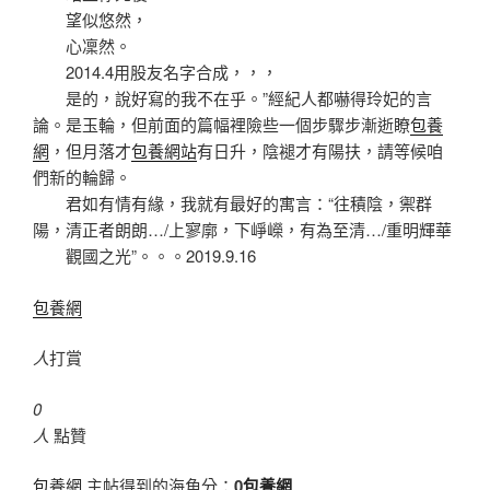
望似悠然，
心凜然。
2014.4用股友名字合成，，，
是的，說好寫的我不在乎。”經紀人都嚇得玲妃的言
論。是玉輪，但前面的篇幅裡險些一個步驟步漸逝瞭
包養
網
，但月落才
包養網站
有日升，陰褪才有陽扶，請等候咱
們新的輪歸。
君如有情有緣，我就有最好的寓言：“往積陰，禦群
陽，清正者朗朗…/上寥廓，下崢嶸，有為至清…/重明輝華
觀國之光”。。。2019.9.16
包養網
人
打賞
0
人
點贊
包養網
主帖得到的海角分：
0
包養網