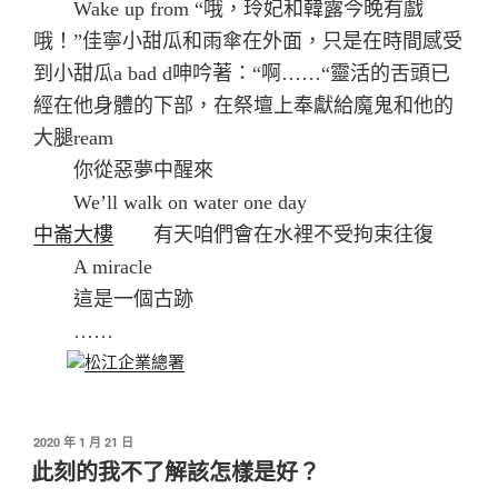
Wake up from “哦，玲妃和韓露今晚有戲
哦！”佳寧小甜瓜和雨傘在外面，只是在時間感受
到小甜瓜a bad d呻吟著：“啊……“靈活的舌頭已
經在他身體的下部，在祭壇上奉獻給魔鬼和他的
大腿ream
你從惡夢中醒來
We’ll walk on water one day
中崙大樓
有天咱們會在水裡不受拘束往復
A miracle
這是一個古跡
……
松江企業總署
發
2020 年 1 月 21 日
佈
此刻的我不了解該怎樣是好？
於