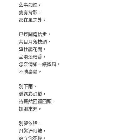
舊事如煙，
隻有背影，
都在風之外。
已經閑庭信步，
共目月落枝頭，
望杜鵑花開，
品淡淡暗香，
怎奈情如一縷微風，
不勝裊裊。
別下雨，
偏遇彩虹橋，
待驀然回顧回頭，
姍姍來遲。
別夢依稀，
飛絮迷眼離，
站立你死後，