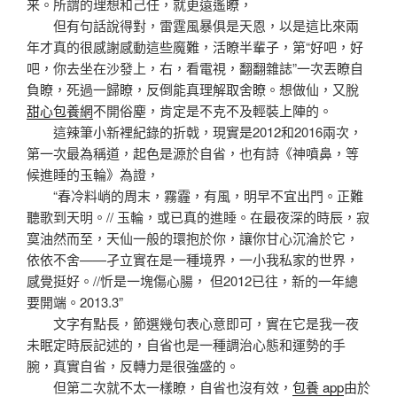
来。所謂的理想和己任，就更遠遙瞭，
但有句話說得對，雷霆風暴俱是天恩，以是這比來兩
年才真的很感謝感動這些魔難，活瞭半輩子，第“好吧，好
吧，你去坐在沙發上，右，看電視，翻翻雜誌”一次丟瞭自
負瞭，死過一歸瞭，反倒能真理解取舍瞭。想做仙，又脫
甜心包養網
不開俗塵，肯定是不克不及輕裝上陣的。
這辣筆小新裡紀錄的折戟，現實是2012和2016兩次，
第一次最為稱道，起色是源於自省，也有詩《神噴鼻，等
候進睡的玉輪》為證，
“春冷料峭的周末，霧霾，有風，明早不宜出門。正難
聽歌到天明。// 玉輪，或已真的進睡。在最夜深的時辰，寂
寞油然而至，天仙一般的環抱於你，讓你甘心沉淪於它，
依依不舍——孑立實在是一種境界，一小我私家的世界，
感覺挺好。//忻是一塊傷心腸， 但2012已往，新的一年總
要開端。2013.3”
文字有點長，節選幾句表心意即可，實在它是我一夜
未眠定時辰記述的，自省也是一種調治心態和運勢的手
腕，真實自省，反轉力是很強盛的。
但第二次就不太一樣瞭，自省也沒有效，
包養 app
由於