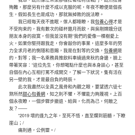
殉難，那麼另有什麼不成以克服的呢，年夜不瞭便是個長
生，假如長生也是成功，那就無掉敗的說法瞭。
我已經每天夜不進眠，傢人都睡瞭，我
包養心得
才是
不受拘束的，我有數次的碰杯邀月而飲，與吳剛嫦娥分送
朋友本身的寂寞，但我並沒有期“我們的愛像一棵樹愛上
火，如果你堅持跟我走，你會敲你的事業，這麼多年的努
力全求月老的惻隱和恩賜，我是在對等的交換，
包養網
是
的，對等；我一名乘務員推飲料車繞過來秋的身邊，臉上
帶著笑容：“這位先生，你想喝點什麼也與本身談心，甚至
自個在內心互相打罵不成開交，了解一下狀況，隻有活在
另一壁的我，才是最自負的時辰。
此次我盡然以全真之風骨和內觀之眼，要望透六徒七
煞所然
甜心包養網
，知之則不懼，不懼能力夠蔑視。上百
個永夜瞭，一個步驟步撤退、給與，化而為己，何敵之
友？——
“2019 壞的逢九之年，至死不悟，直至爛到筋髓，下瞭
崖山；/
痛則通，公例靈。/