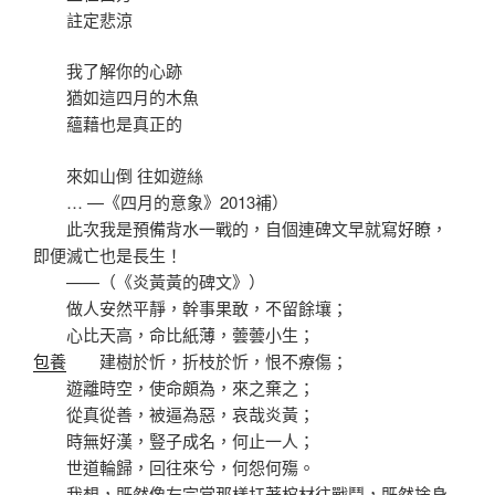
註定悲涼
我了解你的心跡
猶如這四月的木魚
蘊藉也是真正的
來如山倒 往如遊絲
… —《四月的意象》2013補）
此次我是預備背水一戰的，自個連碑文早就寫好瞭，
即便滅亡也是長生！
——（《炎黃黃的碑文》）
做人安然平靜，幹事果敢，不留餘壤；
心比天高，命比紙薄，蕓蕓小生；
包養
建樹於忻，折枝於忻，恨不療傷；
遊離時空，使命頗為，來之棄之；
從真從善，被逼為惡，哀哉炎黃；
時無好漢，豎子成名，何止一人；
世道輪歸，回往來兮，何怨何殤。
我想，既然像左宗棠那樣扛著棺材往戰鬥，既然捨身