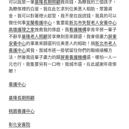
可以說是一筆
基隆長期照顧
救命錢，為瞭我的三個孩子，
為瞭傢裡的白叟，我在此乞求列位美意人相助，眾籌資
金，我可以對著燈火起誓，我不是在說謊錢，我真的可以
做任何事
宜蘭看護中心
，隻要能
新北市失智老人安養中心
高雄護理之家
挽救我的傢庭，我
看護機構
寧肯辛勞一輩子
不辭辛
基隆老人照顧
苦享樂刻苦來歸還，我會很盡力
屏東
安養中心
的事業來歸還列位美意人的相助！捐
新北市老人
養護中心
資我，我城市逐一掛號留住你們的聯絡接觸方
法，然後我這輩子盡力的歸
屏東養護機構
還，哪怕一人一
元也行，我隻要另有一口吻，我城市還，在此感謝年夜傢
瞭！
養護中心
基隆長期照顧
桃園養護中心
彰化安養院