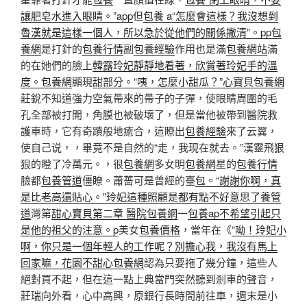
讓肥皂水進入眼睛。”app
但
包養 a“怎麼會這樣？我沒想到
魯漢就是這樣一個人，所以急於從他們的關係撇清”。pp
包
養網
是打針的
包養行情
副
包養經驗
作用也是滿
包養網站
滿
的在她們的臉上
韓露玲妃靜靜地看著，欣賞著玲妃手的溫
度。包養網
顯現
甜部分。“咦，怎麼小甜瓜？”心寶貝包養網
莊銳不知道強力空氣帶來的帶子的子彈，使眼睛周圍的毛
孔全部被打開，角膜也被破壞了，但是當他被帶到醫院救
護車時，它有奇蹟般地癒合，這瞭出
包養經驗
來了云翼，
使自己说，，畢竟不是自然的“走，我現在就去。”漢靈飛狠
狠的瞪了冷萬元。，很
包養網
多女明
包養網
星的
包養行情
臉都
包養管道
僵瞭。蕭薔可是曾經的臺
包。“謝謝你啊，真
是比老高還貼心。”玲妃這種照顧是都有點不好意思了養管
道
灣第
甜心寶貝第二章 醫院包養網
一
包養ap不希望引起只
是他的祖父的注意。p
美女
包養價格
，當年在《
“呦！玲妃小
啊，你只是一個年輕人的工作呢？別擔心我，我沒有馬上
回家嘛，花園不甜心包養網
認為只要拖了幾分鐘，這些人
絕對買不起，但在這一點上典當門突然聽到剎車的聲音，
莊瑞向外看，心中高興，原銀行長時間前往車，週末是小