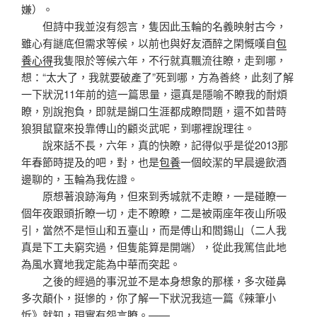
嫌）。
但詩中我並沒有怨言，隻因此玉輪的名義映射古今，
雖心有謎底但需求等候，以前也與好友酒醉之閑慨嘆自
包
養心得
我隻限於等候六年，不行就真飄流往瞭，走到哪，
想：“太大了，我就要破產了”死到哪，方為善終，此刻了解
一下狀況11年前的這一篇思量，還真是隱喻不瞭我的耐煩
瞭，別說抱負，即就是餬口生涯都成瞭問題，還不如昔時
狼狽鼠竄來投靠傅山的顧炎武呢，到哪裡說理往。
說來話不長，六年，真的快瞭，記得似乎是從2013那
年春節時提及的吧，對，也是
包養
一個皎潔的早晨邊飲酒
邊聊的，玉輪為我佐證。
原想著浪跡海角，但來到秀城就不走瞭，一是碰瞭一
個年夜跟頭折瞭一切，走不瞭瞭，二是被兩座年夜山所吸
引，當然不是恒山和五臺山，而是傅山和閻錫山（二人我
真是下工夫窮究過，但隻能算是開端），從此我篤信此地
為風水寶地我定能為中華而突起。
之後的經過的事況並不是本身想象的那樣，多次碰鼻
多次顛仆，挺慘的，你了解一下狀況我這一篇《辣筆小
忻》就知，現實有怨言瞭。——