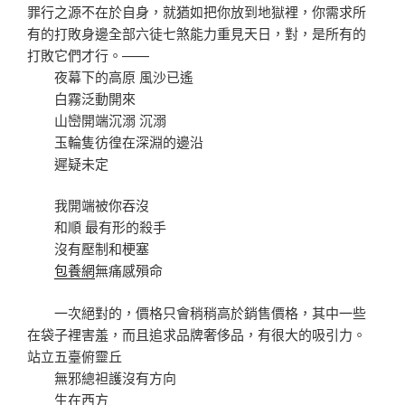
罪行之源不在於自身，就猶如把你放到地獄裡，你需求所
有的打敗身邊全部六徒七煞能力重見天日，對，是所有的
打敗它們才行。——
夜幕下的高原 風沙已遙
白霧泛動開來
山巒開端沉溺 沉溺
玉輪隻彷徨在深淵的邊沿
遲疑未定
我開端被你吞沒
和順 最有形的殺手
沒有壓制和梗塞
包養網
無痛感殞命
一次絕對的，價格只會稍稍高於銷售價格，其中一些
在袋子裡害羞，而且追求品牌奢侈品，有很大的吸引力。
站立五臺俯靈丘
無邪總袒護沒有方向
生在西方