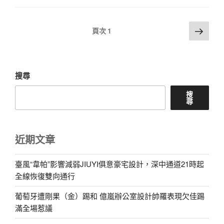
文
下
頁次
1
一
章
頁
分
頁
搜尋
搜
尋
近期文章
臺風“韋帕”影響減弱JIUYI俱意豪宅設計，深中通道21時起
全線恢復雙向通行
葡萄牙遭剛果（金）踢和 億嵐辦公室設計帥羅表現欠佳踢
滿全場惹議