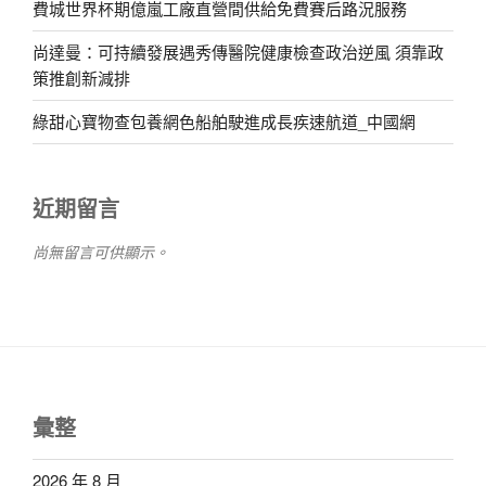
費城世界杯期億嵐工廠直營間供給免費賽后路況服務
尚達曼：可持續發展遇秀傳醫院健康檢查政治逆風 須靠政
策推創新減排
綠甜心寶物查包養網色船舶駛進成長疾速航道_中國網
近期留言
尚無留言可供顯示。
彙整
2026 年 8 月