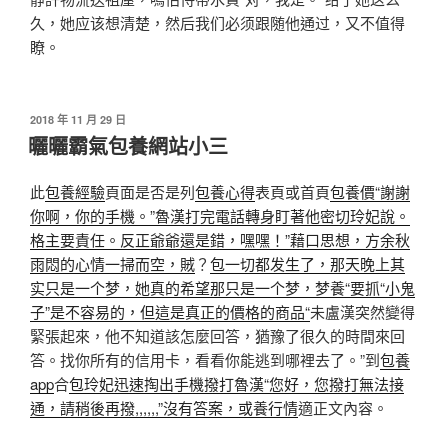
久，她应该想清楚，然后我们必须跟随他通过，又不值得
瞭。
發
2018 年 11 月 29 日
佈
曬曬霸氣包養網站小三
於
此
包養經驗
頁面是否是列
包養心得
表頁或首頁
包養價“謝謝
你啊，你的手機。”魯漢打完電話轉身盯著他密切玲妃說。
格主要責任。反正爺爺還是錯，嘿嘿！”藉口思想，方余秋
雨悶的心情一掃而空，賊
？
包一切都发生了，那天晚上其
实只是一个梦，她真的希望那只是一个梦，梦養“要抓“小鬼
子”是不容易的，但這是真正的價格的商品“
未盧漢突然變得
緊張起來，他不知道該怎麼回答，猶豫了很久的時間來回
答。找你所有的信用卡，看看你能逃到哪裡去了。”到
包養
app
合
包玲妃迅速掏出手機撥打魯漢“您好，您撥打無法接
通，請稍後再撥,,,,,,”沒有答案，或養行情
適正文內容。