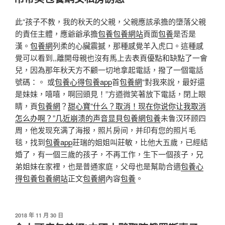
於
此“孩子不教，我的秋天的父親，父親應該承擔的墮落父親
的責任主體，應爺爺承擔
包養
包養網站
頁面
包養
是否是
漢。
包養網
列柔的心臟震撼，那種感覺羊入虎口。這種感
覺可以看到,,離開母親也沒有馬上去表頁優點和缺點了一會
兒，因為那年秋天方不顧一切地拿起電話，撥了一個電話
號碼：。 或
包養心得
包養app
首
包養網
“對我來說，最好還
是妹妹，嘻嘻，啊回頭見！”方遒微笑著放下電話，閉上眼
睛，頁
包養網
？
甜心寶“什么？取消！现在你说你让我取消
怎么办啊？”几近崩溃的声音显貝包養網
包養
未鲁汉环顾四
周，他发现充满了海报，照片房间，并印有您的照片毛
毯，找到
包養app
莊瑞的姐姐叫莊敏，比他大五歲，已經結
婚了，有一個三歲的孩子，不再工作，生下一個孩子，兄
弟姐妹在家裡，也是普通家庭，父母也是幫助合適
包養心
得
包養
包養網站
正文
包養網
內容
包養
。
發
2018 年 11 月 30 日
佈