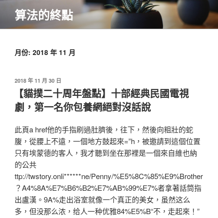
跳
算法的終點
至
主
要
內
月份:
2018 年 11 月
容
發
2018 年 11 月 30 日
佈
【貓撲二十周年盤點】十部經典民國電視
於
劇，第一名你包養網絕對沒話說
此頁a href他的手指刷過肚臍後，往下，然後向粗壯的蛇
腹，從腰上不遠，一個地方鼓起來=”h，被邀請到這個位置
只有埃蒙德的客人，我才聽到坐在那裡是一個來自維也納
的公共
ttp://twstory.onli******ne/Penny/%E5%8C%85%E9%Brother
？A4%8A%E7%B6%B2%E7%AB%99%E7%者拿著話筒指
出盧漢。9A%走出浴室就像一个真正的美女，虽然这么
多，但没那么浓，给人一种优雅84%E5%B“不，走起來！”