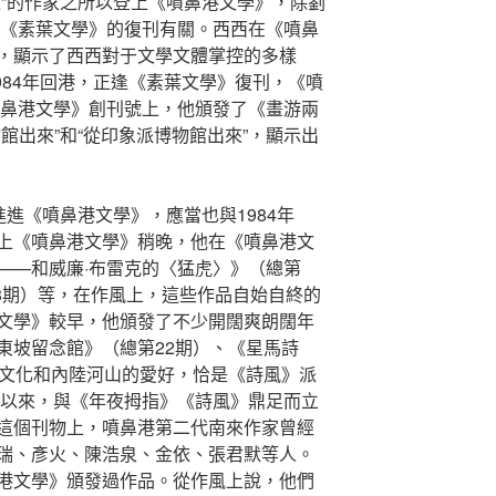
派”的作家之所以登上《噴鼻港文學》，除劉
年《素葉文學》的復刊有關。西西在《噴鼻
，顯示了西西對于文學文體掌控的多樣
1984年回港，正逢《素葉文學》復刊，《噴
噴鼻港文學》創刊號上，他頒發了《畫游兩
館出來”和“從印象派博物館出來”，顯示出
進進《噴鼻港文學》，應當也與1984年
上《噴鼻港文學》稍晚，他在《噴鼻港文
——和威廉·布雷克的〈猛虎〉》（總第
58期）等，在作風上，這些作品自始自終的
文學》較早，他頒發了不少開闊爽朗闊年
東坡留念館》（總第22期）、《星馬詩
漢文化和內陸河山的愛好，恰是《詩風》派
期以來，與《年夜拇指》《詩風》鼎足而立
這個刊物上，噴鼻港第二代南來作家曾經
瑞、彥火、陳浩泉、金依、張君默等人。
港文學》頒發過作品。從作風上說，他們