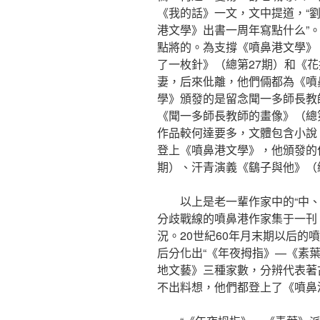
《我的話》一文，文中提道，“
港文學》出書一周年寫點什么”
點將的。為支撐《噴鼻港文學》
了一枚針》（總第27期）和《花
妻，后來仳離，他們倆都為《噴
學》頒發的是留念聞一多師長教
《聞一多師長教師的畫像》（總
作品較何達要多，文體包含小說、
登上《噴鼻港文學》，他頒發的
期）、汗青演義《鷂子與他》（
以上是老一輩作家中的“中
分歧戰線的噴鼻港作家集于一刊
況。20世紀60年月末期以后的
后分化出“《年夜拇指》—《素葉
地文藝》三種家數，分辨代表著
不出料想，他們都登上了《噴鼻