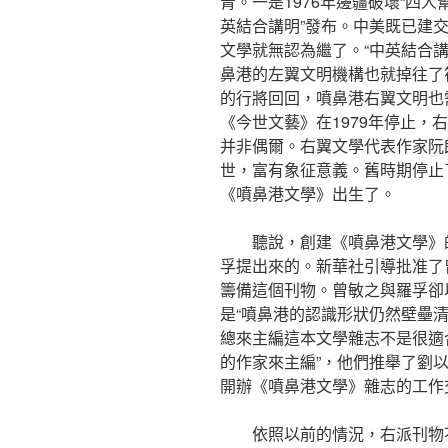
青。一是1976年邊疆破壞“四人幫
英結合講明”發布。中美既已建
文學就無認為繼了。“中英結合
鼻港的左翼文明機構也就掉往了
的行將回回，噴鼻港右翼文明也
《今世文藝》在1979年停止，
并非偶爾。右翼文學代表作家阮朗
世，富有象征意義。舊時期停止
《噴鼻港文學》出生了。
聽說，創建《噴鼻港文學》
孚提出來的。新華社引導批准了
籌備這個刊物。曾敏之與羅孚卻
是“噴鼻港的認識形狀仍然壁壘清
總來主編這本文學雜志不是很適
的作家來主編”，他們推舉了劉
開辦《噴鼻港文學》雜志的工作
依照以前的情況，右派刊物