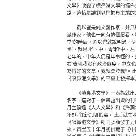
文學》改變了噴鼻港文學的擺佈
路，這恰是讓劉以鬯擔負主編的
劉以鬯是純文藝作家，并無
派作家。他也一向有這個愿看，
堂”的時辰，劉以鬯就說明過，“
堂’，就是‘老、中、青’和‘中、
老年的、中年人仍是年事輕的，
右’表現我沒有政治態度，中立
寫得好的文章，我就會登載”。
《噴鼻港文學》的平臺上發揮本
《噴鼻港文學》一表態就出
名字，這對于一個邊疆出資的刊物
月主編過《人人文學》和《海瀾》
年5月往新加坡假寓，此后就在噴鼻
《噴鼻港文學》創刊號頒發了力
來。黃崖五十年月初供職于《中國