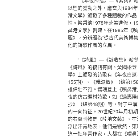
“《年夜拇指》—《素葉》
以鬯的發動之外，應當與1984
港文學》頒發了多種體裁的作品
性。梁秉鈞1978年赴美進修，
鼻港文學》創建。在1985年《
題》，分辨題為“從古代美術博物
他的詩歌作風的立異。
“《詩風》—《詩收集》派”
《詩風》的復刊有關。黃國彬登
學》上頒發的詩歌有《年夜白鯊
155期）、《毗濕奴》（總第1
雄偉壯不雅。羈魂登上《噴鼻港
夜的仿古題材詩歌，如《過惠陽
抄》（總第48期）等，對于中
的一向特征。20世紀70年月初
的右翼刊物是《陸地文藝》。在
浮出汗青地表，他們是歡然、東
這一批年青作家，大都在《噴鼻