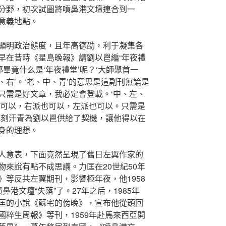
分野，初次試圖將噴鼻港文壇連合到一
意義地點。
顯明政治態度，且年高德劭，利于凝集各
早在昔時《星島晚報》請劉以鬯編“年夜禮
那畢竟什么是‘年夜禮堂’呢？‘大師聚首一
左、右’。‘老、中、青’的意思是這副刊無論是
只需是好文章，我必定會登載。‘中、左、
也可以，右派也可以，左派也可以。只需是
此刻汗青為劉以鬯供給了契機，讓他得以在
身的理想。
人意表，下面竟然呈現了舊日左翼作家的
來說有點不成思議。力匡在20世紀50年
等反共左翼期刊，影響極年夜，他1958
港文壇“失落”了。27年之后，1985年
匡的小說《蘇宅的傍晚》，宣布他從頭回
粹生周報》等刊，1959年赴馬來西亞開