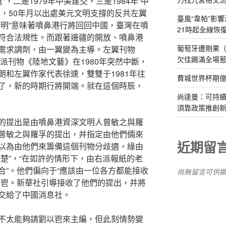
”，二是1979年中美建交，三是1984年“中
交，50年月以出處美元文明支撐的反共左翼
臺風“韋帕”影響
講明”意味著噴鼻港行將回回中國，臺灣在噴
21時起全線恢
符合法規性。而跟著邊疆的開放、噴鼻港
葡萄牙遭剛果（
需求調劑，由一翼變為主導。左翼刊物
欠佳踢滿全場
右派刊物《陸地文藝》在1980年突然中斷，
和左翼作家代表徐速，雙雙于1981年往
費城世界杯期
了，新的時期行將開端。就在這個時辰，
尚達曼：可持
須靠政策推創
的提出是由噴鼻港資深文明人曾敏之與羅
曾敏之與羅孚的提出，并指定由他們倆來
近期留
以為由他們來籌備這個刊物分歧適，緣由
楚”，“在如許的情形下，由右派報紙的老
合”。他們偏向于“應該由一位各方都能接收
尚無留言可供
以鬯。新華社引導接收了他們的提出，并將
交給了中國消息社。
不太能夠請劉以鬯來主編，但此刻情勢變