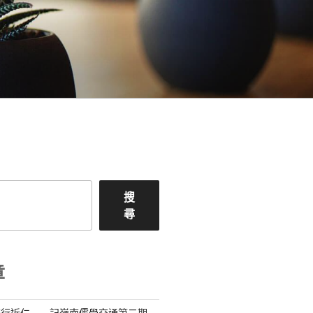
搜
尋
章
流行近仁——記嶺南儒學交通第二期