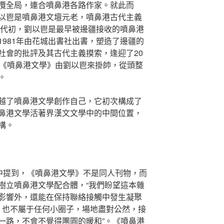
攬全局，連合噴鼻港各路作家。就此而
以鬯是噴鼻港文壇元老，噴鼻港古代主義
新時代初，劉以鬯是最早被邊疆接收的噴鼻港
981年由花城出書社出書，塑造了邊疆的
社會的批評及其古代主義摸索，逢迎了20
。《噴鼻港文學》由劉以鬯來掛帥，從頭整
。
越了噴鼻港文學創作自己，它初次構成了
鼻港文學活著界漢文文學中的中間位置，
構。
”中提到，《噴鼻港文學》不是同人刊物，而
樹立噴鼻港文學配合體，“我們盼望這本雜
影響外，還能在保持聯絡接觸中發生凝聚
’，也不屬于任何小圈子，場地盡對公然，接
一路，不會不覺得團圓的暖和”。《噴鼻港