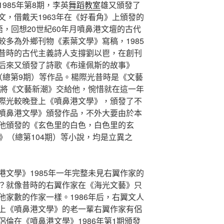
985年第8期，李英
舞蹈教室
雄又頒發了
，借戴天1963年在《好看角》上頒發的
語，回想20世紀60年月噴鼻港文壇的古代
多為外鄉刊物《素葉文學》寫稿，1985
昔時的古代主義詩人支撐劉以鬯，在創刊
后來又頒發了詩歌《布達佩斯的故事》
（總第9期）等作品。楊際光昔時是《文藝
朗將《文藝新潮》交給他，惋惜就在這一年
際光較晚登上《噴鼻港文學》，頒發了不
噴鼻港文學》頒發作品，不外大要由於本
他頒發的《玄色里的白色，白色里的玄
》（總第104期）等小說，均是立異之
港文學》1985年一年完整未見右翼作家的
？就像昔時的右翼作家在《海光文藝》只
家數的作家一樣。1986年后，右翼文人
上《噴鼻港文學》的老一輩右翼作家有侶
倫在《噴鼻港文學》1986年第1期頒發