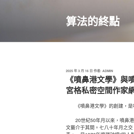
跳
至
算法的終點
主
要
內
容
發
2025 年 3 月 16 日
作者:
ADMIN
佈
《噴鼻港文學》與噴
於
宮格私密空間作家
《噴鼻港文學》的創建，是
20世紀50年月以來，噴鼻
文藝介于其間。七八十年月之交