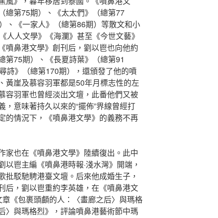
蕉風》，暮年移居到泰國。《噴鼻港文
總第75期）、《太太們》（總第77
）、《一家人》（總第86期）等散文和小
是《人人文學》《海瀾》甚至《今世文藝》
《噴鼻港文學》創刊后，劉以鬯也向他約
第75期）、《長夏詩葉》（總第91
尋詩》（總第170期），還頒發了他的噴
、黃崖及慕容羽軍都是50年月標志性的左
慕容羽軍也曾經淡出文壇，此番他們又被
義，意味著持久以來的“擺佈”界線曾經打
定的情況下，《噴鼻港文學》的義務不再
作家也在《噴鼻港文學》陸續復出。此中
劉以鬯主編《噴鼻港時報·淺水灣》開端，
歌批駁馳騁港臺文壇。后來他成婚生子，
刊后，劉以鬯重約李英雄，在《噴鼻港文
文章《包裹頭顱的人：〈畫廊之后〉與瑪格
后〉與瑪格烈》，評論噴鼻港藝術節中瑪