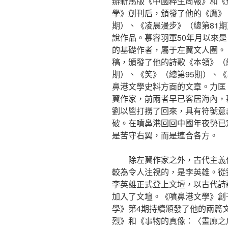
辦新馬版《中國粹生周報》和《
學》創刊后，頒發了他的《鷹》（
期）、《凌晨漫步》（總第81期
說作品。慕容羽軍50年月以來
的基礎作者，屬于左翼文人圈。
稿，頒發了他的詩歌《本領》（總
期）、《笑》（總第95期）、《
鼻港文學史料方面的文章。力匡
翼作家，前兩者早已客居海內，
劉以鬯打撈了回來，具有符號意
破。在噴鼻港回回中國年夜勢已
是苦守右翼，而是連合各方。
除左翼作家之外，古代主義
較為令人注視的，是李英雄。從
李英雄正式登上文壇，以古代詩
加入了文壇。《噴鼻港文學》創
學》第4期持續頒發了他的兩篇
烈》和《事物的真像：〈畫廊之