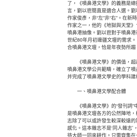
了，《噴鼻港文學》的義務是總
言，劉以鬯簡直是適合人選。劉
作家俊彥，非“左”非“右”。在
作家之一，他的《地獄與天堂》1
噴鼻港抽像。劉以鬯對于噴鼻港
世紀80年月初邊疆文壇的需求
合噴鼻港文壇，恰是年夜勢所趨
《噴鼻港文學》的價值，超
噴鼻港文學公共範疇，確立了噴
并完成了噴鼻港文學史的學科建
一、噴鼻港文學配合體
《噴鼻港文學》的“發刊詞
是噴鼻港文壇各方的公然陣地，
志除了可以或許發生較深較遠的
感化。這本雜志不是‘同人雜志
待大師一同來耕作。只需齊集在