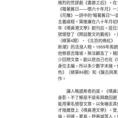
格烈的荒謬劇《畫廊之后》。在1
《喝著舊日——懷六十年月》一文
《花雕》一詩中的“喝著舊日”一
主義過程。葉維廉在八十年月初較
年《噴鼻港文學》創刊后，這位
號頒發了《閑話散文的藝術》，
（總第4期）、《北京的晚虹》
新潮》的活潑人物，1959年馬
他移居吉隆坡，無法顧及了。楊
少回想文章。劉以鬯自己也在《
身任主編，所以多少數字未幾。
色》（總第84期）和《盤古與黑
作。
讓人略感希奇的是，《噴鼻
身影，不了解是不是有興趣回避
能用筆名頒發文章，以免嚇走其他
才陸續登上《噴鼻港文學》。登
倫、何達、夏易、舒巷城等人。侶