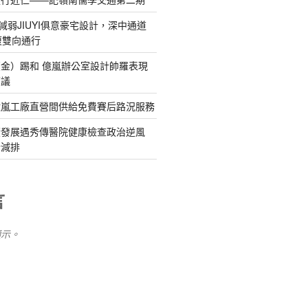
減弱JIUYI俱意豪宅設計，深中通道
復雙向通行
金）踢和 億嵐辦公室設計帥羅表現
惹議
億嵐工廠直營間供給免費賽后路況服務
續發展遇秀傳醫院健康檢查政治逆風
新減排
言
顯示。