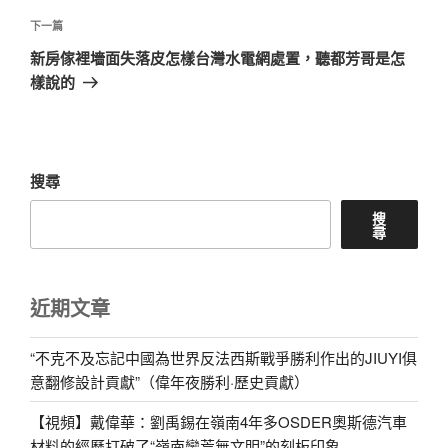
篇
覽
文
下
下一篇
章
一
新房傢裡墻面失落皮怎樣台灣水電網處置，聽都芳哥是怎
篇
樣說的
文
章
搜尋
搜
尋
近期文章
“不克不及忘記中國為世界反法西斯戰爭勝利作出的JIUYI俱
意翻修設計貢獻”（偉年夜勝利·歷史貢獻）
【視頻】戴偉華：劉禹錫在嶺南4年多OSDER奧斯德汽車
材料的經歷打破了“嶺南蠻荒無文明”的刻板印象