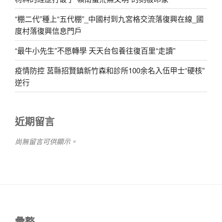
“棚二代”種上“五代棚”_中國村到九宮格交流落復興在線_國
度村落復興信息門戶
“最牛小先生”不愿轉學 天天台包養往復百里“走讀”
疫情防控 莒縣招賢鎮新竹森和診所100余名入伍甲士“硬核”
逆行
近期留言
尚無留言可供顯示。
彙整