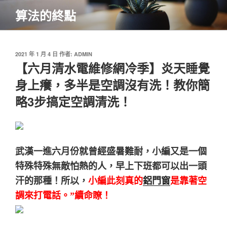
跳
算法的終點
至
主
要
內
發
2021 年 1 月 4 日
作者:
ADMIN
佈
【六月清水電維修網冷季】炎天睡覺
容
於
身上癢，多半是空調沒有洗！教你簡
略3步搞定空調清洗！
武漢一進六月份就曾經盛暑難耐，小編又是一個
特殊特殊無敵怕熱的人，早上下班都可以出一頭
汗的那種！所以，
小編此刻真的
鋁門窗
是靠著空
調來打電話。”續命瞭！