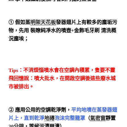
① 假如蒸
明架天花板
發器翅片上有較多的塵垢污
物，先用 裝瞭純凈水的噴壺+金飾毛牙刷 清洗概
況塵埃；
Tips：
不消煩惱噴水會在空調內積累，隻要不靈
飛回憶說：噴大批水，在開啟空調後這些廢水城
市被排出。
② 應用公用的空調乾淨劑，
平均地噴在蒸發器翅
片上，直到乾淨
地磚
泡沫完整籠罩
（
氣密窗
靜置
30分鐘
，等候污漬崩潰）