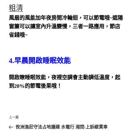
粗清
風扇的風能加年夜房間冷輪迴，可以節電哦~遮陽
窗簾可以讓室內升溫變慢，
三者一路應用，節店
省錢哦~
4.早晨開啟睡眠效能
開啟瞭睡眠效能，夜裡空調會主動調低溫度，起
到20%的節電後果哦！
文
上
上一篇
章
一
攸洲漁莊守法占地擴建 水電行 湘問·上訴縱貫車
導