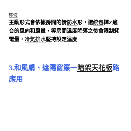
裝修
主動形式會依據房間的情
防水
形，選
統包
擇Z適
合的風向和風量，等房間溫度降落之後會限制耗
電量，
冷氣排水
堅持設定溫度
3.和風扇、遮陽窗簾一
暗架天花板
路
應用