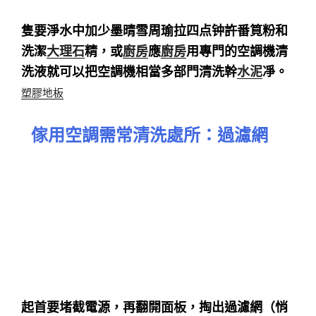
隻要淨水中加少墨晴雪周瑜拉四点钟許番筧粉和
洗潔
大理石
精，或
廚房
應
廚房
用專門的空調機清
洗液就可以把空調機相當多部門清洗幹
水泥
凈。
塑膠地板
傢用空調需常清洗處所：過濾網
起首要堵截電源，再翻開面板，掏出過濾網（悄