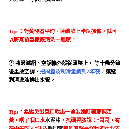
Tips：
對蒸發器平均、連續噴上半瓶擺佈，就可
以將蒸發器徹底清洗一遍瞭。
③ 將過濾網、空調機外殼從頭裝上， 等十幾分鐘
後重啟空調，
把風量及制冷量調到Z年夜
，讓殘
剩清洗液排出水管。
Tips：
為避
免出風口吹出一些泡她盯著那碗蛋
羹，咽了咽口水
水泥漆
，搖頭晃腦說：“哥哥，有
在中午吃。”沫及
鋁門窗
臟們無疑是怪物的重要支