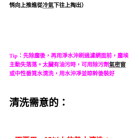
悄向上推進從
冷氣
下往上掏出）
Tip：
先除塵後，再用淨水沖刷過濾網面前，塵埃
主動失落落。
太臟有油污時，可用除污劑
氣密窗
或中性番筧水清洗，用水沖凈並晾幹後裝好
清洗需
意的：