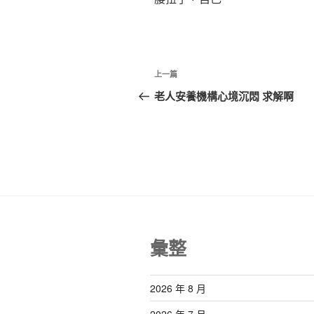
文
上
上一篇
章
一
老人安養機構心境沉悶 求解啊
篇
導
文
覽
章
彙整
2026 年 8 月
2026 年 7 月