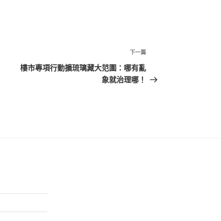
下
下一篇
一
樓市專項行動擴琉璃藏大范圍：哪有亂
篇
象就治理哪！
文
章