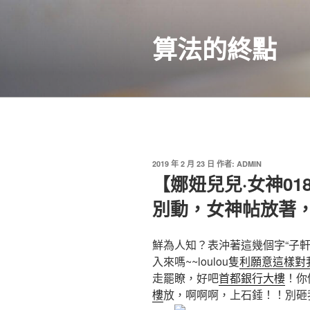
跳
至
算法的終點
主
要
內
容
發
2019 年 2 月 23 日
作者:
ADMIN
佈
【娜妞兒兒·女神0
於
別動，女神帖放著，
鮮為人知？表沖著這幾個字“子
入來嗎~~loulou隻
利願意這樣對
走罷瞭，好吧
首都銀行大樓
！你
樓
放，啊啊啊，上石錘！！別砸