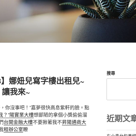
搜尋
18】娜妞兒寫字樓出租兒~
讓我來~
軒，你沒事吧！”嘉夢很快高息紫軒的臉。點
我？”陽實業大樓
想鄙陋的拿個小獎偷偷溜
近期文
們
台開金融大樓
不要揪著我不
昇陽通商大
我
租辦公室
瞭
左小青台包養經