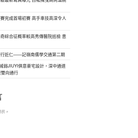
賽完成首場初賽 高手車技高深令人
奇綜合征概率較高秀傳醫院巡檢 患
流行近仁——記嶺南儒學交通第二期
減弱JIUYI俱意豪宅設計，深中通道
復雙向通行
言
顯示。