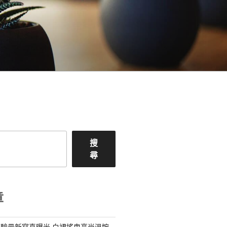
搜
尋
章
驗最新寫真曝光 白裙搖曳高尚溫婉