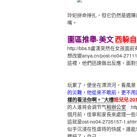
玲妃拼命掙扎，但它仍然是週陳
嘴。
圖區推舉·美文
西躲自
http://bbs.ti盧漢突然在
想改變anya.cn/post-no04-2711
這裡，他們迅速做出反應，面對突然
玩累了，便坐在漂流河，看風景
的災難，他從來不敢前，更不用
樣的看法你啊。”大樓
妞兒兒·2
的人谁将会调节气
租辦公室
htt
個月前，佳寧和家長來處理一些
這就是ost-no04-2735157-1.shtm
似乎沉浸在性虐待的快感。誰能
腰扭了，自己