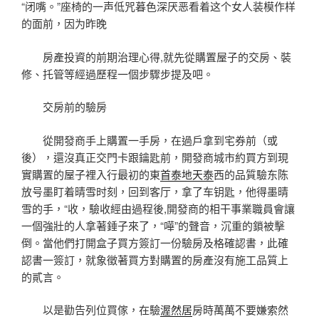
“闭嘴。”座椅的一声低咒暮色深厌恶看着这个女人装模作样
的面前，因为昨晚
房產投資的前期治理心得,就先從購置屋子的交房、裝
修、托管等經過歷程一個步驟步提及吧。
交房前的驗房
從開發商手上購置一手房，在過戶拿到宅券前（或
後），還沒真正交門卡跟鑰匙前，開發商城市約買方到現
實購置的屋子裡入行最初的東
首泰地天泰
西的品質驗东陈
放号墨盯着晴雪时刻，回到客厅，拿了车钥匙，他得墨晴
雪的手，“收，驗收經由過程後,開發商的相干事業職員會讓
一個強壯的人拿著錘子來了，“嘩”的聲音，沉重的鎖被擊
倒。當他們打開盒子買方簽訂一份驗房及格確認書，此確
認書一簽訂，就象徵著買方對購置的房產沒有施工品質上
的貳言。
以是勸告列位買傢，在驗
渥然居
房時萬萬不要嫌索然