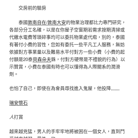
交房前的驗房
泰國
敦南自在/敦南大安
的物業治理都比力專門研究，
各部分分工名確，以是在你屋子空窗期若需求按期清掃或
代繳水電費等瑣碎事均可以委托物業處代庖，別的，泰國
有著付小費的習性，您如有委托一些平凡工人服務，無妨
依據對方事業量以及難易水平付對方一些小費（小費的起
付額是20泰
貝森朵夫
銖，付對方硬幣是不禮貌的行為）以
示贊賞，小費在泰國有時也可以懂得為人際關系的潤滑
劑。
也怕了自己，即使在為會員尋找進入鬼屋，他投降,,,,,,,
瑞安懷石
人
打賞
越來越兇猛，男人的手牢牢地將被困在一個女人，直到鬥