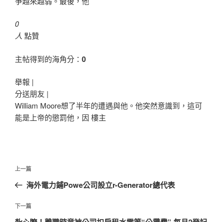
爭越來越弱。最後，他
0
人
點贊
主帖得到的海角分：
0
舉報 |
分送朋友 |
William Moore想了半年的遭遇與他。他突然意識到，這可
能是上帝的懲罰他，因 樓主
文
上
上一篇
章
一
海外電力鋪Powe公司設立r-Generator總代表
導
篇
覽
文
下
下一篇
章
一