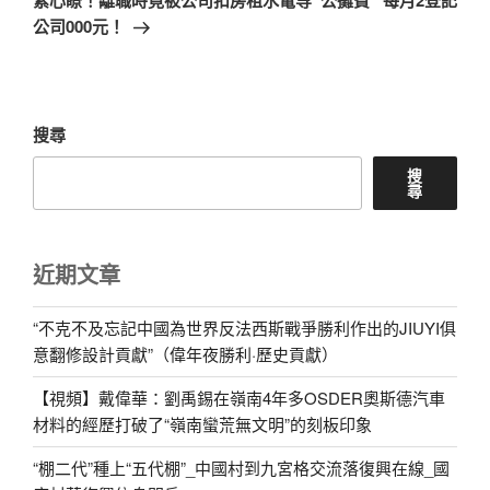
紮心瞭！離職時竟被公司扣房租水電等“公攤費” 每月2登記
篇
公司000元！
文
章
搜尋
搜
尋
近期文章
“不克不及忘記中國為世界反法西斯戰爭勝利作出的JIUYI俱
意翻修設計貢獻”（偉年夜勝利·歷史貢獻）
【視頻】戴偉華：劉禹錫在嶺南4年多OSDER奧斯德汽車
材料的經歷打破了“嶺南蠻荒無文明”的刻板印象
“棚二代”種上“五代棚”_中國村到九宮格交流落復興在線_國