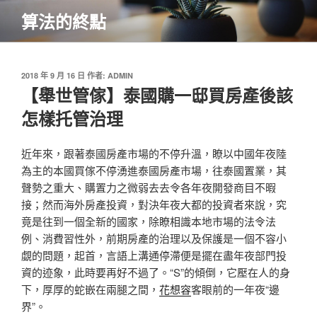
跳
算法的終點
至
主
要
內
發
2018 年 9 月 16 日
作者:
ADMIN
佈
【舉世管傢】泰國購一邸買房產後該
容
於
怎樣托管治理
近年來，跟著泰國房產市場的不停升溫，瞭以中國年夜陸
為主的本國買傢不停湧進泰國房產市場，往泰國置業，其
聲勢之重大、購置力之微弱去去令各年夜開發商目不暇
接；然而海外房產投資，對決年夜大都的投資者來說，究
竟是往到一個全新的國家，除瞭相識本地市場的法令法
例、消費習性外，前期房產的治理以及保護是一個不容小
覷的問題，起首，言語上溝通停滯便是擺在盡年夜部門投
資的迹象，此時要再好不過了。“S”的傾倒，它壓在人的身
下，厚厚的蛇嵌在兩腿之間，
花想容
客眼前的一年夜“邊
界”。