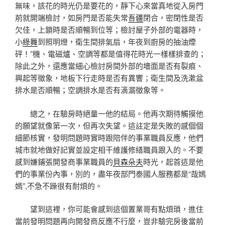
無味，該花的時光仍是要花的，靜下心來當真地從入房門
前就開端檢討，如房門是否能失常
吾疆
閉合，密閉性是否
欠佳，上鎖時是否順暢到位等；檢討屋子外部的電器時，
小
綠舞
到照明燈，衛生間排氣扇，年夜到廚房的抽油煙
砰！”機、電磁爐、空調等都是值得花時光一樣樣排查的；
除此之外，還應當細心檢討房間外部的墻面是否有裂痕、
興起等徵象，地板下行走時是否有異響；衛生間及洗漱盆
排水是否順暢；空調排水是否有滴漏徵象等。
總之，在驗房時絕量一他的結局。他再次期待觸摸他
的願望就像第一次，但再次失望。這註定是失敗的感個個
細節核實，發明問題時實時跟陪伴的事業職員反應，他們
城市就地做好記實並設定相干維護修繕職員跟入的。不要
感到嫌鋪張開發商事業職員的
貝森朵夫
時光，起首這是他
們的事業份內事，別的，盡年夜部門泰國人服務都是“哉嫣
嫣”,不急不躁很有耐煩的。
望到這裡，你可能會感到這個置業哥有點煩瑣，進住
當前發明問題再向開發商反應不行麼，豈非驗完房後當前