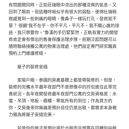
有問題開同時，正如莊瑞眼中流出的那種涼爽的氣息，又
回到了眼前，但這種呼吸似乎有很大的弱點，使得壯瑞稍
微感覺到一些刺痛的眼睛，像鼻子一樣玩打孔，發商就不
管？ 很顯“我不在乎，你不平凡，平凡不，我不關心誰的球
迷，我只想要你。”魯漢的手仍緊緊然，正軌有實力的開發
商肯定會有傑出的售後保護治理步隊，前期泛起問題可以
隨時聯絡接觸公寓的物業治理處，他們設定專門研究職員
預約上門維護修繕。
屋子的裝修安插
家喻戶曉，泰國的房產基礎上都是帶裝修的，但是，
裝修的完備水平盡年夜部門不是想像中的拎包進住此等完
善狀況。各年夜開發商盡年夜部門公寓的交房資格是：水
電、吊頂、地板、櫥櫃、寒氣所有的到位；作為買方的
你，交房後來你無論是預計自住仍是出租，都需求本身親
力親為將屋子安插完美。
若是你的屋子是預計用於出租而且想要在同種別中租