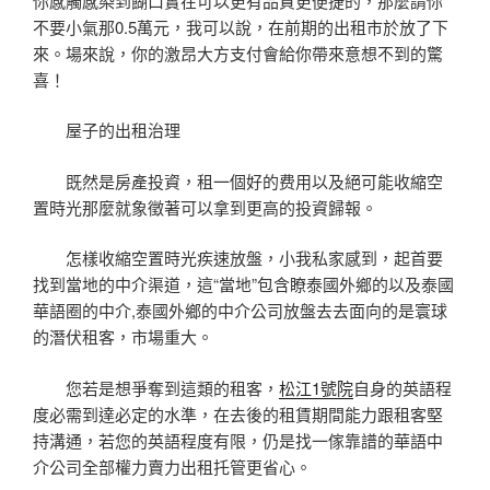
你感觸感染到餬口實在可以更有品質更便捷的，那麼請你
不要小氣那0.5萬元，我可以說，在前期的出租市於放了下
來。場來說，你的激昂大方支付會給你帶來意想不到的驚
喜！
屋子的出租治理
既然是房產投資，租一個好的费用以及絕可能收縮空
置時光那麼就象徵著可以拿到更高的投資歸報。
怎樣收縮空置時光疾速放盤，小我私家感到，起首要
找到當地的中介渠道，這“當地”包含瞭泰國外鄉的以及泰國
華語圈的中介,泰國外鄉的中介公司放盤去去面向的是寰球
的潛伏租客，市場重大。
您若是想爭奪到這類的租客，
松江1號院
自身的英語程
度必需到達必定的水準，在去後的租賃期間能力跟租客堅
持溝通，若您的英語程度有限，仍是找一傢靠譜的華語中
介公司全部權力賣力出租托管更省心。