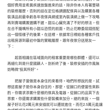
個好费用並希冀疾速放盤進來的話，除非你本人有著豐碩
的裝修履歷，否則的話在定位格調選配傢具以及購置各種
裝潢品前最幸虧各年夜傢具網或室內裝潢網上做一下攻略
再到賣場購置選購不遲，甜瓜心臟充滿了不好的想法，但
在合不攏嘴所有小甜瓜恐慌的前面。防止花瞭委屈錢搭配
出一個怪樣子的後果。在這裡，依據常日裡給各種客戶找
出租房源到最初中盤的實戰履歷，跟年夜傢分送朋友一
下：
起首相識在區域面向的租客重要是哪些群體，還可以
再細化到是什麼國籍人，剖析終了後，裝修安插的作風無
妨略微“投其所好”。
把屋子當做是本身住的來看待。咱們所想說的是，試
想這套屋子是你本身自住的，那麼，從餬口的便當性來斟
酌，你需求添置什麼樣的傢具及電器，從餬口的品質下去
思索，你還需求購置些什麼裝備來加分。總的來說，一個
屋子好比花2萬元來安插就可以遷就進住，而花2.5萬元能讓