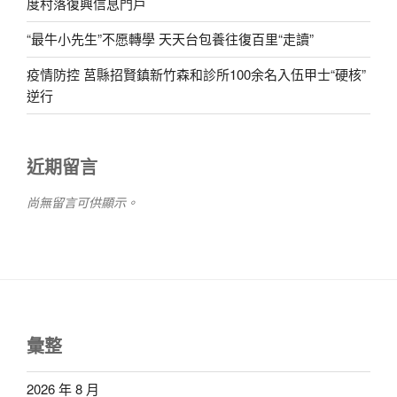
度村落復興信息門戶
“最牛小先生”不愿轉學 天天台包養往復百里“走讀”
疫情防控 莒縣招賢鎮新竹森和診所100余名入伍甲士“硬核”
逆行
近期留言
尚無留言可供顯示。
彙整
2026 年 8 月