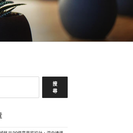
搜
尋
章
減弱JIUYI俱意豪宅設計，深中通道