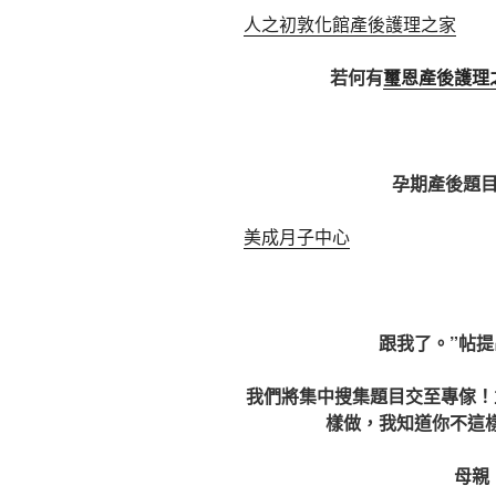
人之初敦化館產後護理之家
若何有
璽恩產後護理
孕期產後題
美成月子中心
跟我了。”帖
我們將集中搜集題目交至專傢！
樣做，我知道你不這
母親