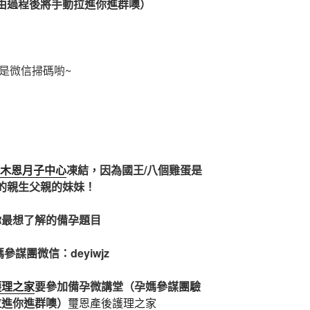
由過程後將手動拉進你進群噢）
是微信掃碼喲~
芳木恩月子中心
凍結，因為國王/八個雞蛋是
的親生父親的妹妹！
你最想了解的備孕題目
參謀團微信：deyiwjz
護理之家
要參加備孕微講堂（孕媽參謀團驗
拉進你進群噢）
璽恩產後護理之家