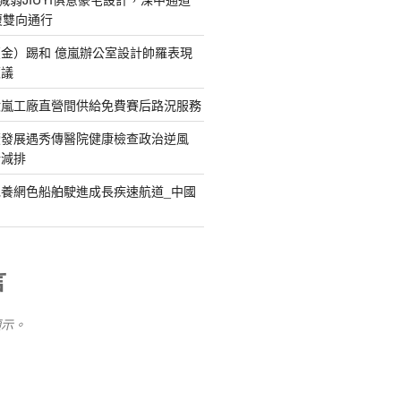
復雙向通行
金）踢和 億嵐辦公室設計帥羅表現
惹議
億嵐工廠直營間供給免費賽后路況服務
續發展遇秀傳醫院健康檢查政治逆風
新減排
養網色船舶駛進成長疾速航道_中國
言
顯示。