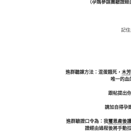
（孕媽參謀團驗證經
記住
進群聽課方法：混蛋餓死，
木
唯一的血
跟帖提出
請加自得孕媽
進群驗證口令為：我
璽恩產後
證經由過程後將手動