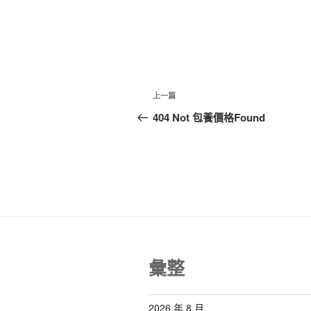
文
上
上一篇
章
一
404 Not 包養價格Found
篇
導
文
覽
章
彙整
2026 年 8 月