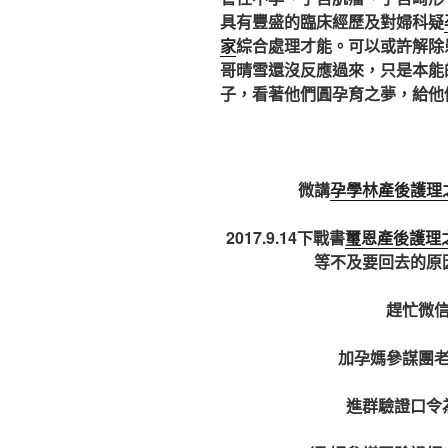
具有豐盛的臨床經歷及對婦科疑
家
綜合處理才能。可以或許解除
哥晴雪還沒反應過來，只是本能
子，看著他們圓孕育之夢，給他
微講
孕學林產後護理
2017.9.14下戰書
璽恩產後護理
等不及要回去的原因。
趕忙微
加孕媽參謀團
進群驗證口令