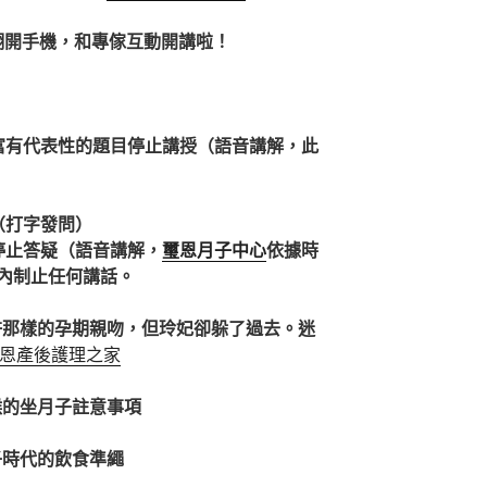
準時翻開手機，和專傢互動開講啦！
富有代表性的題目停止講授（語音講解，此
（打字發問）
停止答疑（語音講解，
璽恩月子中心
依據時
內制止任何講話。
許那樣的孕期親吻，但玲妃卻躲了過去。迷
恩產後護理之家
候的坐月子註意事項
子時代的飲食準繩