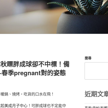
搜尋
】貼秋瞟胖成球卻不中標！備
季pregnant對的姿態
近期文
！暖鍋、燒烤，吃貨的口水在飛！
家
起
美成月子中心
！可胖成球也不定能中
臺風“韋帕”影響