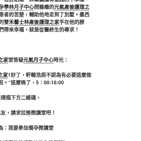
孕學林月子中心
問雜癥的
元氣產後護理之
患者的苦楚，輔助他地走到了別墅。墨西
的雙
禾馨士林產後護理之家
手在他的脖
們帶來幸福，就是從醫終生的尋求！
之家
堂答疑
元氣月子中心
時光：
之家
1好了，軒轅浩辰不認為有必要這麼做
“這麼晚了，5：00-16:00
信掃描下方二維碼，
老友，請求拉進微講堂吧！
為：我要參加備孕微講堂