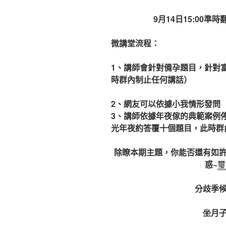
9月14日15:00
微講堂流程：
1、講師會針對備孕題目，針對
時群內制止任何講話）
2、網友可以依據小我情形發問
3、講師依據年夜傢的典範案例
光年夜約答覆十個題目，此時群
除瞭本期主題，你能否還有如
惑~
璽
分歧季
坐月