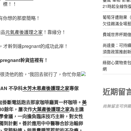
標！！
21時起全線恢
葡萄牙遭剛果（
有你想的那麼簡略！
欠佳踢滿全場
禮品
元氣產後護理之家
！靠緣分！
費城世界杯期
尚達曼：可持
幹到達pregnant的成功此岸！
須靠政策推創
regnant幹貨這裡有！
綠甜心寶物查包
網
很烫他的脸，“我回去就行了，你忙你是
UAN
不孕科
木芳木恩產後護理之家
專傢
近期留
匆掛斷電話跑去那家咖啡廳買一杯咖啡。
美
尚無留言可供
0餘年，屢次作
大葉產後護理之家
為主講
學會議，一向擔負臨床技巧主幹，對女性
獨到計劃。善於應用中中醫聯合診治輸卵
、宮腔粘連、卵巢囊腫等惹起的不孕癥，