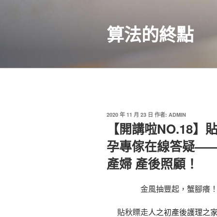
跳
至
算法的終點
主
要
內
容
發
2020 年 11 月 23 日
作者:
ADMIN
佈
【開講啦NO.18
於
孕專傢在線答疑——春
產婦 產後照顧！
金風抽豐起，蟹腳癢
貼秋瞟走
人之初產後護理之