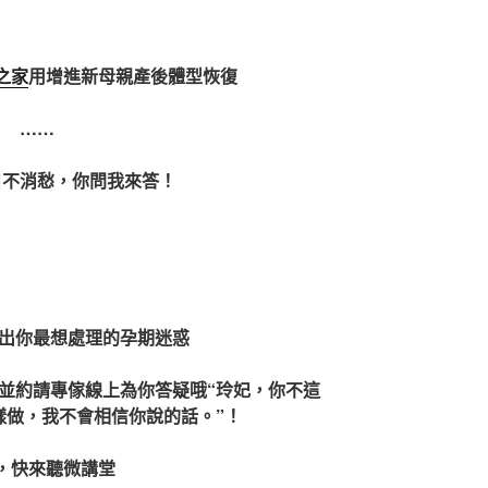
之家
用增進新母親產後體型恢復
……
目不消愁，你問我來答！
提出你最想處理的孕期迷惑
並約請專傢線上為你答疑哦“玲妃，你不這
樣做，我不會相信你說的話。”！
，快來聽微講堂