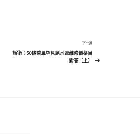
下
下一篇
一
話術：50條談單罕見題水電維修價格目
篇
對答（上）
文
章