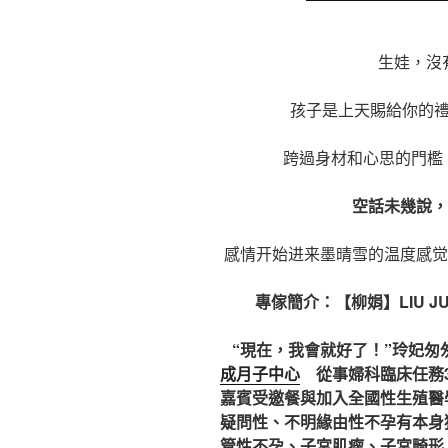
生娃，沒
孩子是上天賜給你的
跨過身材和心思的門檻，才
空話未幾說，p
感情开始进来墨晴雪的温度感觉
專傢簡介：
【柳娟】LIU J
“現在，我會就好了！”玲妃匆
成月子中心
從事婦科臨床任務3
嘉賓受邀餐與加入全國性生殖醫
疑問性、不明緣由性不孕有本身
管性不孕、子宮肌瘤、子宮畸形