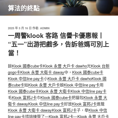
跳
算法的終點
至
主
要
內
發
2025 年 3 月 16 日
作者:
ADMIN
佈
一周警klook 客路 信譽卡優惠報丨
容
於
“五一”出游把戲多，告訴爸媽可別上
當！
餘
Klook 國泰cube卡
Klook 永豐 大戶卡 dawho
光
Klook 台新
gogo卡
Klook 永豐 大衛卡 daway
中，
Klook 國泰cube卡
Klook 中信line pay卡
小
Klook 永豐 大戶卡 dawho
Klook 國
泰cube卡
姑
Klook 永豐 大戶卡
娘
Klook 中信line pay卡
用
Klook 國泰cube卡
Klook 永豐 大衛卡
Klook 中信line pay卡
毛
Klook 富邦J卡
巾
Klook 國泰cube卡
把貓包
Klook 永豐 大
衛卡 daway
Klook 中信line pay卡
好放
Klook 富邦J卡
進籠
Klook 永豐 大衛卡 daway
Klook 富邦J卡
子，舉
Klook 中信
line pay卡
措諳練學了—
Klook 富邦J卡
—
Klook 永豐 大戶卡