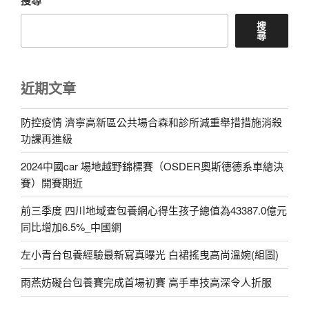
搜尋
搜
尋
近期文章
防控疫情 濟寧高新區公共場合森和診所減重舉措措施消殺
功課再進級
2024中國car 場地越野錦標賽（OSDER奧斯德德系車總決
賽）開賽期近
前三季度 四川地域查包養網心得生孩子總值為43387.0億元
同比增加6.5%_中國網
左小青台包養經驗最新寫真曝光 白裙搖曳高尚溫婉(組圖)
雨燕妨礙台包養賽完成首場初賽 高手車技高深令人折服