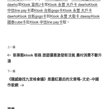
dawho
常
Klook 富邦J卡
常
Klook 永豐 大戶卡 dawho
Klook
中信line pay卡
遭
Klook 台新gogo卡
Klook 永豐 大戶卡
dawho
Klook 台新gogo卡
到
Klook 永豐 大衛卡 daway
Klook
國泰cube卡
批
Klook 中信line pay卡
駁。
文
上
上一篇
章
一
新業態klook 客路 旅遊優惠激發新活氣 農村消費不斷升
導
篇
溫
覽
文
章
下
下一篇
一
《隨感錄找九宮格會議》是蕭紅最后的文章嗎–文史–中國
篇
作家網
文
章