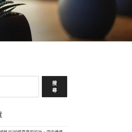
搜
尋
章
減弱JIUYI俱意豪宅設計，深中通道