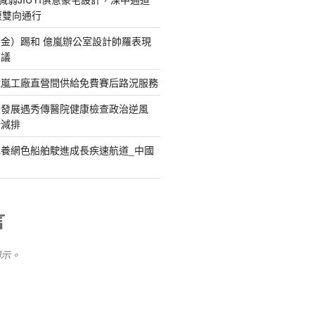
復雙向通行
金）踢和 億嵐辦公室設計帥羅表現
惹議
億嵐工廠直營間供給免費賽后路況服務
續發展遇秀傳醫院健康檢查政治逆風
新減排
養網色船舶駛進成長疾速航道_中國
言
顯示。