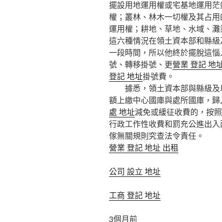
擺設用地運用權或宅基地運用茫
權；叢林、林木一切權及其占用
運用權；耕地、草地、水域、灘
這六種情況在領土資本部和縣級
一段時間，所以他終於擺脫這惱
號、轉移掛號、更
營業 登記 地
登記 地址
掛號費。
據悉，領土資本部與縣級及以
額上繳中心國庫與處所國庫，歸
處 地址
減免或緩征收費的，按照
行政工作性收費和罰充公進出入
傢無關規則究查法令責任。
營業 登記 地址 出租
公司 設立 地址
工商 登記 地址
3個月前