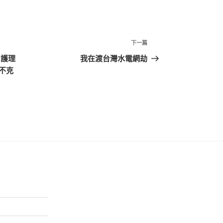
下
下一篇
一
 護理
我在渡台灣水電網劫
篇
不克
文
章