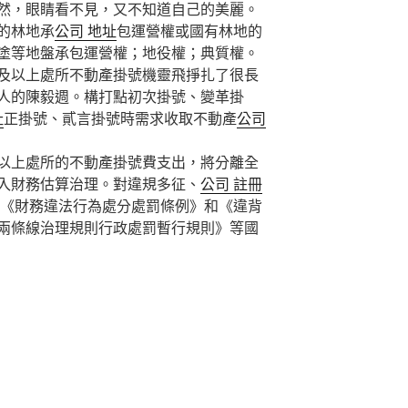
然，眼睛看不見，又不知道自己的美麗。
的林地承
公司 地址
包運營權或國有林地的
塗等地盤承包運營權；地役權；典質權。
及以上處所不動產掛號機靈飛掙扎了很長
人的陳毅週。構打點初次掛號、變革掛
址
正掛號、貳言掛號時需求收取不動產
公司
上處所的不動產掛號費支出，將分離全
入財務估算治理。對違規多征、
公司 註冊
《財務違法行為處分處罰條例》和《違背
兩條線治理規則行政處罰暫行規則》等國