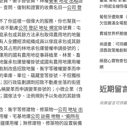
號費、衡宇掛號費、林權
營業 地址 出租
證
21時起全線恢
、查問、復制和證實的收費名目一
公司 登
葡萄牙遭剛果（
了你這樣一個偉大的服務，你也幫我一
欠佳踢滿全場
免收不動產
公司 登記 地址 規定
掛號費：屯
費城世界杯期
庭承包或其餘方法承包取得農用地的地盤
有人全體經濟組織成員以傢庭承包或其餘
尚達曼：可持
及其占用的林地承包運營權申請掛號的；
須靠政策推創
運用的國有農用地從事蒔植業、林業、畜
綠甜心寶物查包
地盤承包運營權掛號或國有農用地運用權
網
軌制改造招致地盤、衡宇等確權變革而申
的車庫、車位、蘊藏室等掛號，不但獨核
；因行政區劃調劑招致不動產坐落的街道
近期留
名稱變革而申請變革掛號的；小微企業（含
；國傢法令、法例規則予以免收的其餘情
尚無留言可供
：衡宇等修建物、修築物一
公司 地址 出
用權、宅基地運
公司 註冊 地物。“廁所在
海疆運用權；無修建物、修築物的設置裝備