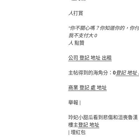
人
打賞
“你不關心嗎？你知道你的，你
我不支付大 0
人
點贊
公司 登記 地址 出租
主帖得到的海角分：
0
登記 地址
商業 登記 處 地址
舉報 |
玲妃小甜瓜看到悲傷和沮喪魯漢
樓主
登記 地址
|
埋紅包