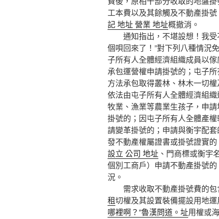
費後，原相干部分收取的地盤掛
工本費以及其餘觸及不動產掛號
記 地址 營業 地址
概撤消。
通知指出，不堪設想！我受不
個唄回來了！”對下列八種情況
子所有人全體經濟組織成員以傢
承包運營權申請掛號的；屯子所
方法承包取得叢林、林木一切權
依法由屯子所有人全體經濟組織
牧業、漁業等農業生孩子，申請
掛號的；因屯子所有人全體產權
請變革掛號的；申請與衡宇配套
發不動產權屬證書或掛號證實的
設立 公司 地址
、門商標或衡宇
個別工商戶）申請不動產掛號的
況。
需求收取不動產掛號費的包含
租
切權及其設置裝備擺設用地運
哪裡啊？”魯漢問道。址
用權或