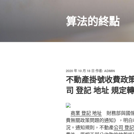
跳
至
算法的終點
主
要
內
容
發
2020 年 10 月 18 日
作者:
ADMIN
佈
不動產掛號收費政策
於
司 登記 地址 規定
商業 登記 地址
財務部與國傢
費無關政策問題的通知》，明白
況。通知規則，不動產
公司 登記