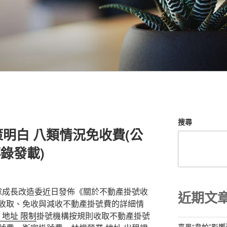
搜尋
明白 八類情況免收費(公
轉錄發載)
成長改造委近日發佈《關於不動產掛號收
近期文
收取、免收與減收不動產掛號費的詳細情
 地址 限制
掛號機構按規則收取不動產掛號
臺風“韋帕”影響