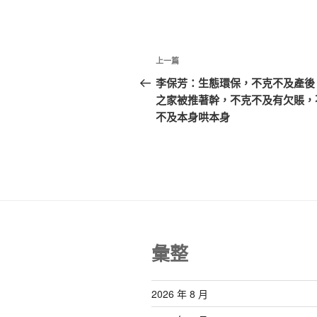
文
上
上一篇
章
一
李保芳：生態環保，不克不及產後
篇
之家被推著幹，不克不及有欠賬，
導
文
不及本身哄本身
覽
章
彙整
2026 年 8 月