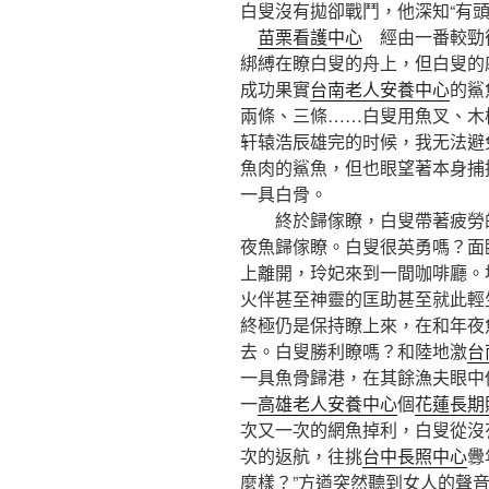
白叟沒有拋卻戰鬥，他深知“有
苗栗看護中心
經由一番較勁
綁縛在瞭白叟的舟上，但白叟的
成功果實
台南老人安養中心
的鯊
兩條、三條……白叟用魚叉、木棍
轩辕浩辰雄完的时候，我无法避
魚肉的鯊魚，但也眼望著本身捕
一具白骨。
終於歸傢瞭，白叟帶著疲勞的
夜魚歸傢瞭。白叟很英勇嗎？面
上離開，玲妃來到一間咖啡廳。
火伴甚至神靈的匡助甚至就此輕
終極仍是保持瞭上來，在和年夜
去。白叟勝利瞭嗎？和陸地激
台
一具魚骨歸港，在其餘漁夫眼中
一
高雄老人安養中心
個
花蓮長期
次又一次的網魚掉利，白叟從沒
次的返航，往挑
台中長照中心
釁
麼樣？”方遒突然聽到女人的聲