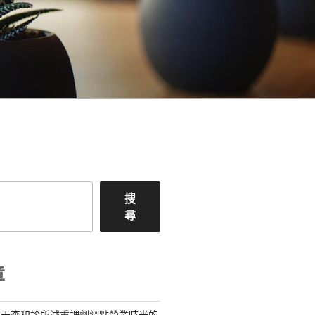
搜
尋
章
關于森和診所減重調劑網點營業時光的