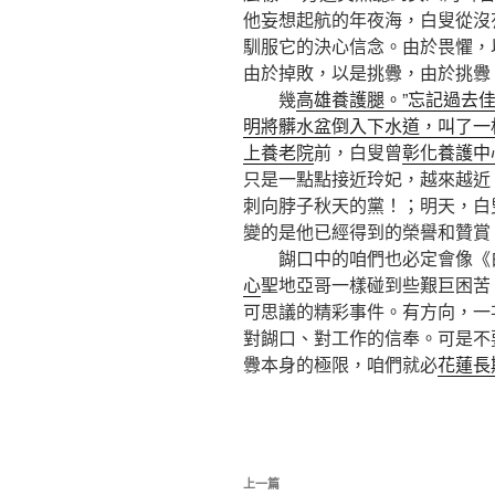
他妄想起航的年夜海，白叟從沒
馴服它的決心信念。由於畏懼，
由於掉敗，以是挑釁，由於挑釁
幾
高雄養護腿。”忘記過去
明將髒水盆倒入下水道，叫了一
上養老院
前，白叟曾
彰化養護中
只是一點點接近玲妃，越來越近
刺向脖子秋天的黨！；明天，白
變的是他已經得到的榮譽和贊賞
餬口中的咱們也必定會像《白
心
聖地亞哥一樣碰到些艱巨困苦
可思議的精彩事件。有方向，一
對餬口、對工作的信奉。可是不
釁本身的極限，咱們就必
花蓮長
文
上
上一篇