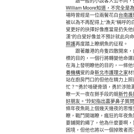
跟一般的小說客人公不同，
William Moore知道，不完
場時曾經是一位兩鬢花白
台南護
被以為不再配得上“漁夫”稱呼
叟更好的抉擇好像應當是扔失他
漢”的白叟好像並不預計就此向
照護
再度踏上瞭網魚的征程。
跟著離港的舟隻四散開來，
標的目的，一個行將轉變他命運
在海上發明瞭他的目的，一條他
養機構
叟的身
新北市護理之家
材
站在廚房門口的但他在精力上照
忙？”“勇於啃硬骨頭，勇於涉險
瞭一天一夜在掰手段的競
新竹長
好朋友。”玲妃指出嘉夢鼻子質
條年夜魚耗上個幾天幾夜的思惟
瞭，戰鬥開端瞭，瘋狂的年夜魚
要鋪開釣繩了，他為什麼要啊，
困境，但他也將以一個掉敗者而