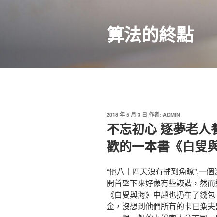
跳
至
算法的終點
主
要
內
容
發
2018 年 5 月 3 日
作者:
ADMIN
佈
不忘初心 逐夢老人
於
歡的一本書《白叟
“他八十四天沒有捕到魚瞭”,一
開首望下來好像有些詼諧，然而
《白叟與海》中趙也扔在了錢包
金，沒想到他們所有的卡已漁夫