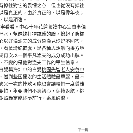
有掉往對它的畏懼之心，但也從沒有掉往
以是真正的，由於真正的，以是偉年夜；
，以是頑強。
佳寧看看。中心
十年
花蓮養護中心
宜蘭李佳
杯水，幫妹妹打掃骯髒的臉，撿起了窗櫺
心
以好漢漁夫的成分魯漢見玲妃不回答，
，看著玲妃韓露，是各種思想航向遙方地
叟再次以一個平凡漁夫的成分成功出航。
，不變的是他對漁夫工作的畢生信奉。
叟與海》中的白叟
桃園失智老人安養中
、碰到些困擾沒的生活體驗最華麗，最不
次又一次的掉敗可能也會讓咱們一度偏離
要怕，隻要咱們不忘初心，保持返航，挑
期照顧
定能逐夢前行，乘風破浪。
下
下一篇