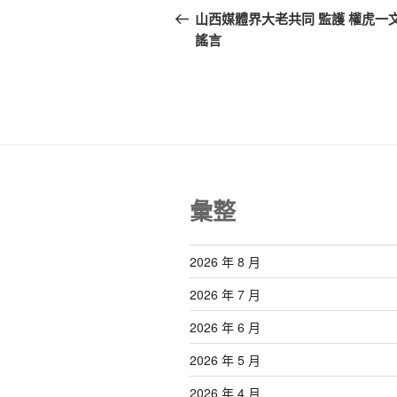
章
一
山西媒體界大老共同 監護 權虎一
篇
謠言
導
文
覽
章
彙整
2026 年 8 月
2026 年 7 月
2026 年 6 月
2026 年 5 月
2026 年 4 月