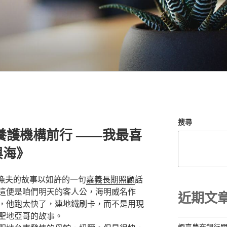
搜尋
養護機構前行 ——我最喜
與海》
個漁夫的故事以如許的一句
嘉義長期照顧
話
這便是咱們明天的客人公，海明威名作
近期文
，他跑太快了，連地鐵刷卡，而不是用現
聖地亞哥的故事。
煙臺農商銀行