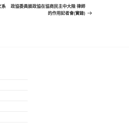
一
文系
政協委員談政協在協商民主中大陸 律師
篇
的作用記者會(實錄)
文
章