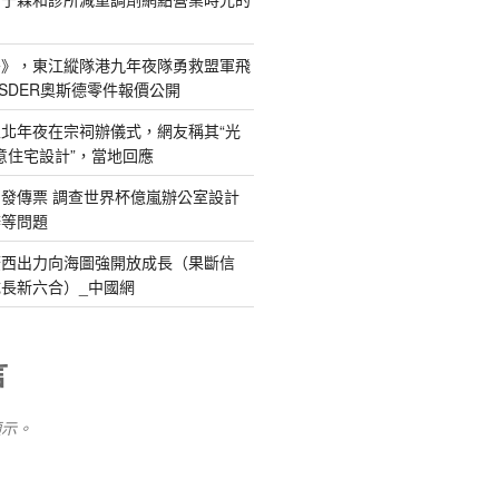
島》，東江縱隊港九年夜隊勇救盟軍飛
SDER奧斯德零件報價公開
北年夜在宗祠辦儀式，網友稱其“光
俱意住宅設計”，當地回應
發傳票 調查世界杯億嵐辦公室設計
辦等問題
廣西出力向海圖強開放成長（果斷信
長新六合）_中國網
言
顯示。