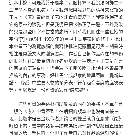
這本小說，可是我終于廢棄了這個打算。我沒法粉飾二十
二年前本身的毛病，並且我還想用我以后的精神來寫新的
工具。《家》曾經盡了它的汗青的義務了。我索性保存著
它的原來的臉孔。但是我仍是把它修正了一遍，不外我改
的只是那些用字不當當的處所，同時我也刪往一些包袱的
字句”[7]。絕對于 1953 年的重視于文字表述的修正，批注
本中留下的瀏覽感觸的闡釋性批注更顯彌足可貴。閱書時
批注是傳統文人的瀏覽習氣，作者自己對作品內在的事務
的批注往往是最為切近作者心坎的一種表達，尤其是在書
的首尾的空缺頁中，巴金寫下了良多關于小說中不曾準確
描繪的內在的事務，好比巴金成都家的地輿草圖、覺新年
譜、《家》中重要人物的輩分表、行花酒令宴席的座次表
等，可以說是一份可貴的寫作“備忘錄”。
這些可貴的手跡材料所觸及的內在的事務，不單在第
一版的《家》中看不到，在后續的版本中也沒有直接表
現，此版本是巴金以作者加讀者的雙重成分在瀏覽《家》
時留下的。書中的諸多手跡成為摸索他創作思緒最直接最
可貴的第一手材料，浮現了作者自己對作品的深刻解讀，