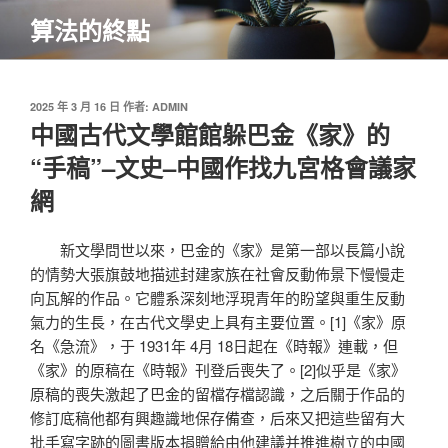
跳
算法的終點
至
主
要
內
發
2025 年 3 月 16 日
作者:
ADMIN
佈
中國古代文學館館躲巴金《家》的
容
於
“手稿”–文史–中國作找九宮格會議家
網
新文學問世以來，巴金的《家》是第一部以長篇小說
的情勢大張旗鼓地描述封建家族在社會反動佈景下慢慢走
向瓦解的作品。它體系深刻地浮現青年的盼望與重生反動
氣力的生長，在古代文學史上具有主要位置。[1]《家》原
名《急流》，于 1931年 4月 18日起在《時報》連載，但
《家》的原稿在《時報》刊登后喪失了。[2]似乎是《家》
原稿的喪失激起了巴金的留檔存檔認識，之后關于作品的
修訂底稿他都有興趣識地保存備查，后來又把這些留有大
批手寫字跡的圖書版本捐贈給由他建議并推進樹立的中國