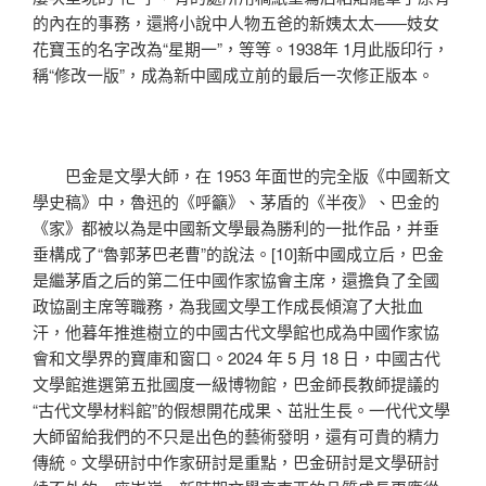
的內在的事務，還將小說中人物五爸的新姨太太——妓女
花寶玉的名字改為“星期一”，等等。1938年 1月此版印行，
稱“修改一版”，成為新中國成立前的最后一次修正版本。
巴金是文學大師，在 1953 年面世的完全版《中國新文
學史稿》中，魯迅的《呼籲》、茅盾的《半夜》、巴金的
《家》都被以為是中國新文學最為勝利的一批作品，并垂
垂構成了“魯郭茅巴老曹”的說法。[10]新中國成立后，巴金
是繼茅盾之后的第二任中國作家協會主席，還擔負了全國
政協副主席等職務，為我國文學工作成長傾瀉了大批血
汗，他暮年推進樹立的中國古代文學館也成為中國作家協
會和文學界的寶庫和窗口。2024 年 5 月 18 日，中國古代
文學館進選第五批國度一級博物館，巴金師長教師提議的
“古代文學材料館”的假想開花成果、茁壯生長。一代代文學
大師留給我們的不只是出色的藝術發明，還有可貴的精力
傳統。文學研討中作家研討是重點，巴金研討是文學研討