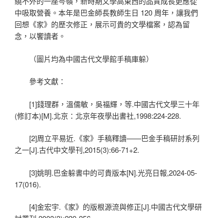
繞不外的一座岑嶺，新時期文學高東西的品質成長更應從
中吸取營養。本年是巴金師長教師生日 120 周年，讓我們
回想《家》的歷次修正，展示可貴的文學檔案，認為留
念，以饗讀者。
（圖片均為中國古代文學館手稿庫躲）
參考文獻：
[1]錢理群，溫儒敏，吳福輝，等.中國古代文學三十年
(修訂本)[M].北京：北京年夜學出書社,1998:224-228.
[2]周立平易近.《家》手稿釋讀——巴金手稿研討系列
之一[J].古代中文學刊,2015(3):66-71+2.
[3]姚明.巴金躲書中的可貴版本[N].光亮日報,2024-05-
17(016).
[4]金宏宇.《家》的版根源流與修正[J].中國古代文學研