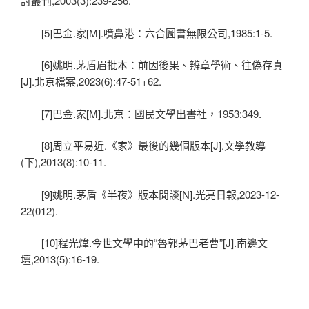
討叢刊,2003(3):239-256.
[5]巴金.家[M].噴鼻港：六合圖書無限公司,1985:1-5.
[6]姚明.茅盾眉批本：前因後果、辨章學術、往偽存真
[J].北京檔案,2023(6):47-51+62.
[7]巴金.家[M].北京：國民文學出書社，1953:349.
[8]周立平易近.《家》最後的幾個版本[J].文學教導
(下),2013(8):10-11.
[9]姚明.茅盾《半夜》版本閒談[N].光亮日報,2023-12-
22(012).
[10]程光煒.今世文學中的“魯郭茅巴老曹”[J].南邊文
壇,2013(5):16-19.