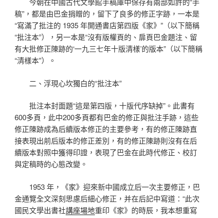
今朝在中國古代文學館手稿庫中保存有兩部如許的“手
稿”，都是由巴金捐贈的，留下了良多的修正字跡，一本是
“寫滿了批注的 1935 年開通書店第四版《家》”（以下簡稱
“批注本”），另一本是“沒有版權頁的、扉頁巴金題注、留
有大批修正陳跡的‘一九三七年十版清樣’的版本”（以下簡稱
“清樣本”）。
二、浮現心坎獨白的“批注本”
批注本封面題“這是第四版，十版代序缺掉”。此書有
600多頁，此中200多頁都有巴金的修正與批注手跡，這些
修正陳跡成為后續版本修正的主要參考，有的修正陳跡直
接表現出前后版本的修正差別，有的修正陳跡則沒有在后
續版本對照中獲得印證，表現了巴金在此時代修正、校訂
與定稿時的心態改變。
1953 年，《家》迎來新中國成立后一次主要修正，巴
金通覽全文深刻思慮后細心修正，并在后記中寫道：“此次
國民文學出書社
講座場地
重印《家》的時辰，我本想重寫