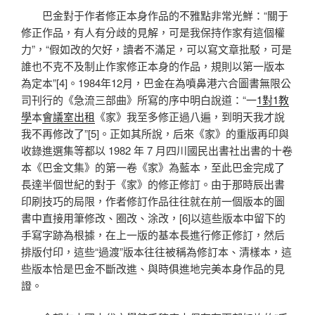
巴金對于作者修正本身作品的不雅點非常光鮮：“關于
修正作品，有人有分歧的見解，可是我保持作家有這個權
力”，“假如改的欠好，讀者不滿足，可以寫文章批駁，可是
誰也不克不及制止作家修正本身的作品，規則以第一版本
為定本”[4]。1984年12月，巴金在為噴鼻港六合圖書無限公
司刊行的《急流三部曲》所寫的序中明白說道：“一
1對1教
學
本
會議室出租
《家》我至多修正過八遍，到明天我才說
我不再修改了”[5]。正如其所說，后來《家》的重版再印與
收錄進選集等都以 1982 年 7 月四川國民出書社出書的十卷
本《巴金文集》的第一卷《家》為藍本，至此巴金完成了
長達半個世紀的對于《家》的修正修訂。由于那時辰出書
印刷技巧的局限，作者修訂作品往往就在前一個版本的圖
書中直接用筆修改、圈改、涂改，[6]以這些版本中留下的
手寫字跡為根據，在上一版的基本長進行修正修訂，然后
排版付印，這些“過渡”版本往往被稱為修訂本、清樣本，這
些版本恰是巴金不斷改進、與時俱進地完美本身作品的見
證。