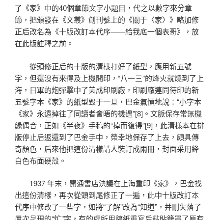
了《家》中的40個章節文字小題目，代之以數字來分章
節，把頒發在《文叢》創刊號上的《關于〈家〉》略加修
正后改名為《十版改訂本代序——給我底一個表哥》，放
在此版註釋之前。
從頭修正后的十版的清樣打好了紙型，應用新五號
字，但還沒有來得及上機開印，“八一三”的烽火就燒到了上
海，日軍的炮彈擊中了美成印刷廠，印刷廠連同待印的新
五號字本《家》的紙型毀于一旦，巴金氣憤地說：“小字本
《家》永遠掉往了同讀者會晤的機遇”[8]。文脈保存常無機
緣偶合，正如《半夜》手稿的“掉而復得”[9]，此清樣本在排
版停止后返還到了巴金手中，榮幸地保存了上去，頗具傳
奇顏色，后來他把這份清樣請人裝訂成兩冊，封面采用絳
白色布面硬殼。
1937 年末，開通書店決議在上海重印《家》，巴金找
出這份清樣，再次從頭到尾修正了一遍，此中十版改訂本
代序中修改了一些字，如將“了解”改為“知道”，并刪失落了
屢次呈現的“忙”字，有的處所用稿紙重寫后粘貼籠罩了原有