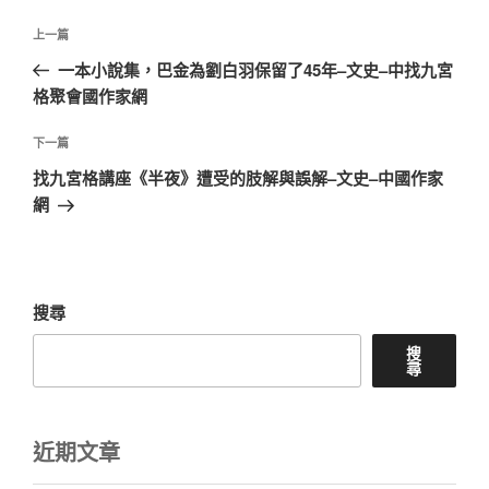
文
上
上一篇
章
一
一本小說集，巴金為劉白羽保留了45年–文史–中找九宮
導
篇
格聚會國作家網
覽
文
章
下
下一篇
一
找九宮格講座《半夜》遭受的肢解與誤解–文史–中國作家
篇
網
文
章
搜尋
搜
尋
近期文章