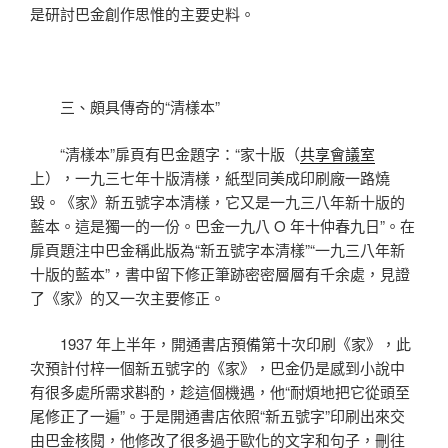
是研討巴金創作思惟的主要史料。
三、頗具傳奇的“清樣本”
“清樣本”扉頁有巴金題字：“家十版（
共享會議室
上），一九三七年十版清樣，紙型同美成印刷廠一路燒
毀。《家》新五號字本清樣，它又是一九三八年新十版的
藍本。這是獨一的一份。巴金一九八 O 年十仲春九日”。在
扉頁題注中巴金稱此版為“新五號字本清樣”“一九三八年新
十版的藍本”，書中留下修正筆跡密密層層有千余處，見證
了《家》的又一次主要修正。
1937 年上半年，開通書店預備第十次印刷《家》，此
次預計付梓一個新五號字的《家》，巴金仍是感到小說中
有很多處所需求斟酌，趁這個機遇，他“耐煩地把它從頭至
尾修正了一遍”。于是開通書店依照“新五號字”印刷出來交
由巴金核閱，他修改了很多過于歐化的文字和句子，刪往