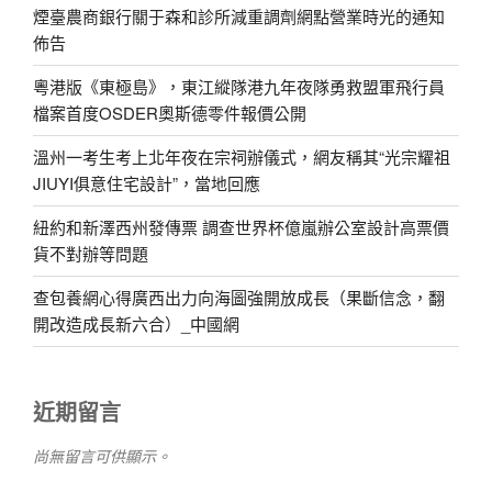
煙臺農商銀行關于森和診所減重調劑網點營業時光的通知
佈告
粵港版《東極島》，東江縱隊港九年夜隊勇救盟軍飛行員
檔案首度OSDER奧斯德零件報價公開
溫州一考生考上北年夜在宗祠辦儀式，網友稱其“光宗耀祖
JIUYI俱意住宅設計”，當地回應
紐約和新澤西州發傳票 調查世界杯億嵐辦公室設計高票價
貨不對辦等問題
查包養網心得廣西出力向海圖強開放成長（果斷信念，翻
開改造成長新六合）_中國網
近期留言
尚無留言可供顯示。