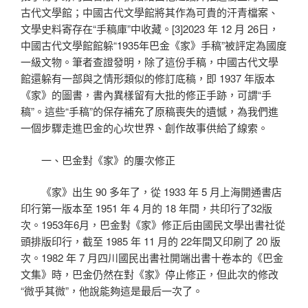
古代文學館；中國古代文學館將其作為可貴的汗青檔案、
文學史料寄存在“手稿庫”中收藏。[3]2023 年 12 月 26日，
中國古代文學館館躲“1935年巴金《家》手稿”被評定為國度
一級文物。筆者查證發明，除了這份手稿，中國古代文學
館還躲有一部與之情形類似的修訂底稿，即 1937 年版本
《家》的圖書，書內異樣留有大批的修正手跡，可謂“手
稿”。這些“手稿”的保存補充了原稿喪失的遺憾，為我們進
一個步驟走進巴金的心坎世界、創作故事供給了線索。
一、巴金對《家》的屢次修正
《家》出生 90 多年了，從 1933 年 5 月上海開通書店
印行第一版本至 1951 年 4 月的 18 年間，共印行了32版
次。1953年6月，巴金對《家》修正后由國民文學出書社從
頭排版印行，截至 1985 年 11 月的 22年間又印刷了 20 版
次。1982 年 7 月四川國民出書社開端出書十卷本的《巴金
文集》時，巴金仍然在對《家》停止修正，但此次的修改
“微乎其微”，他說能夠這是最后一次了。