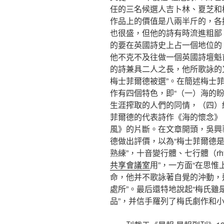
任的三名候選人吉卜林、夏芝和
作品上的價值是八兩半斤的，各
也很盛，但他的詩有時流進粗鄙
的要在英國詩史上占一個地位的
他不克不及往做一個英國詩壇魁
的詩兼具二人之長，他所歌詠的
梅士菲爾德被選”。在簡述梅士
作有四個特色，即“（一）海的
生涯搾取的人們的同情，（四）
菲爾德的代表詩作《海的懷念》
風》的片斷。在文章開頭，吳興
德做出評價，以為“梅士菲爾德是
熟練”，十音變行體、七行體（rhy
共享會議室
用”，一方面“在思
命，他并不歌詠著自覺的沖動，
處所”。最后還特地說起“梅氏
品”，并信手羅列了梅氏劇作和小