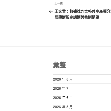
文
上
上一篇
章
一
王文君：數據找九宮格共享產權分
篇
反壟斷規定調適與軌制構建
導
文
覽
章
彙整
2026 年 8 月
2026 年 7 月
2026 年 6 月
2026 年 5 月