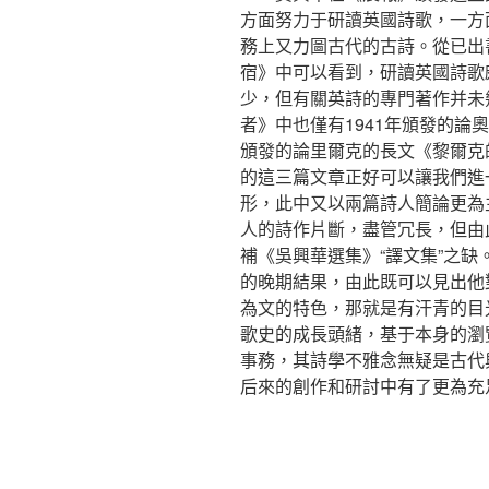
方面努力于研讀英國詩歌，一方
務上又力圖古代的古詩。從已出
宿》中可以看到，研讀英國詩歌
少，但有關英詩的專門著作并未
者》中也僅有1941年頒發的論
頒發的論里爾克的長文《黎爾克
的這三篇文章正好可以讓我們進
形，此中又以兩篇詩人簡論更為
人的詩作片斷，盡管冗長，但由
補《吳興華選集》“譯文集”之
的晚期結果，由此既可以見出他
為文的特色，那就是有汗青的目
歌史的成長頭緒，基于本身的瀏
事務，其詩學不雅念無疑是古代
后來的創作和研討中有了更為充