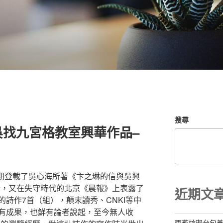
搜尋
吳找九宮格教室興華作品–
3期登載了吳心海所著《卞之琳的信與吳興
合，又在失守時代的北京《晨報》上表露了
近期文
詩作7首（組），顛末讀秀、CNKI等中
有成果，也鮮有論者說起，至今無人收
雨燕妨礙台包養