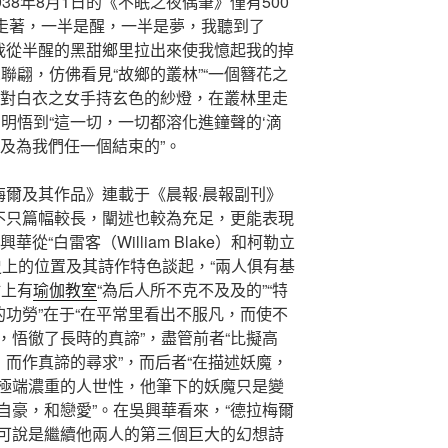
38年8月1日的《不眠之夜偶筆》僅有500
的走著，一半是醒，一半是夢，我聽到了
把我從半醒的黑甜鄉里拉出來使我憶起我的掉
聯翩，仿佛看見“故鄉的叢林”“一個簪花之
“一對白衣之女手持玄色的紗燈，在叢林里走
明悟到“這一切，一切都溶化進鐘聲的‘滴
及為我們任一個結束的”。
梅爾及其作品》連載于《晨報·晨報副刊》
該文不只篇幅較長，闡述也較為充足，更能表現
華從“白雷客（William Blake）和柯勒立
在英國詩史上的位置及其詩作特色談起，“兩人俱有基
點上有
瑜伽教室
“為后人所不克不及及的”“特
的功勞”在于“在平常里看出不服凡，而使不
，悟徹了長時的真諦”，盡管前者“比擬高
，而作真諦的尋求”，而后者“在描述妖魔，
極端濃重的人世性，他筆下的妖魔只是變
自豪，和戀愛”。在吳興華看來，“德拉梅爾
re）可說是繼續他兩人的第三個巨大的幻想詩