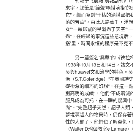
刊載于《晨報·晨報副刊》19
來字，起筆是“鐘聲‘嘀搭嘀搭’
它”，繼而寫到“干枯的滴搭聲
落的芳華”，由此思路萬千，浮想
女”“一顆逃竄的星滑過了天空”
過”，在經過的事況這些意境后，
搭’里，時間永恒的程序是不克不
另一篇簽名“興華”的《德拉
1938年10月13日和14日，
吳興huawei文和治學的特色。吳興
治（S.T.Coleridge）”
礎極深的細巧的幻想”，在這一
別高明的成績”，他們“不成磨滅
服凡成為可托，在一瞬的感興中
尚”、“完整超乎天然，超乎人類
夢境等超人的物景時，仍保存著
性的人罷了。他們也了解冤仇，
（Walter D
瑜伽教室
e Lama