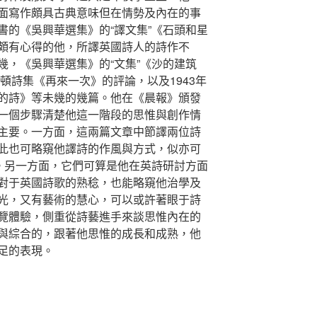
面寫作頗具古典意味但在情勢及內在的事
書的《吳興華選集》的“譯文集”《石頭和星
頗有心得的他，所譯英國詩人的詩作不
幾，《吳興華選集》的“文集”《沙的建筑
奧頓詩集《再來一次》的評論，以及1943年
的詩》等未幾的幾篇。他在《晨報》頒發
一個步驟清楚他這一階段的思惟與創作情
主要。一方面，這兩篇文章中節譯兩位詩
此也可略窺他譯詩的作風與方式，似亦可
缺。另一方面，它們可算是他在英詩研討方面
對于英國詩歌的熟稔，也能略窺他治學及
光，又有藝術的慧心，可以或許著眼于詩
覽體驗，側重從詩藝進手來談思惟內在的
與綜合的，跟著他思惟的成長和成熟，他
足的表現。