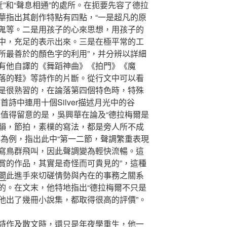
近”和“聲息相通”的處所。在扼要先容了德拉
華指出其創作特點有四點，“一是超凡的原
鬼等。二是用孩子的心來思想，用孩子的
中，充足的表示出來。三是在極平常的工
所最善於的顏色字的利用”，并分辨以詳細
有他自譯的《舞蹈神曲》《拍門》《魔
落的鞋》等詩作的片斷。從行文中可以看
是很熟習的，在論落第四個特色時，特殊
詩中連用十個Silver描述月光中的谷
殊值得留意的是，吳興華在論及“德拉梅爾是
韻，節拍，素樸的寫法，都是旁人所不成
詩為例，指出此中“第一二節，聲調繁重表現
寫鳥群飛叫，因此聲調變為輕快流暢。這
賞的作品，其實是奇怪而可貴見的”，這種
間
此進手來切磋情勢與內在的事務之關系
的。在文末，他特地指出“德拉梅爾不只是
他出了幾冊小說集，都取得很高的評價”。
詩作及散文時，還只是年夜學重生，他一