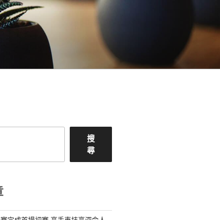
搜
尋
章
賽完成首場初賽 高手車技高深令人