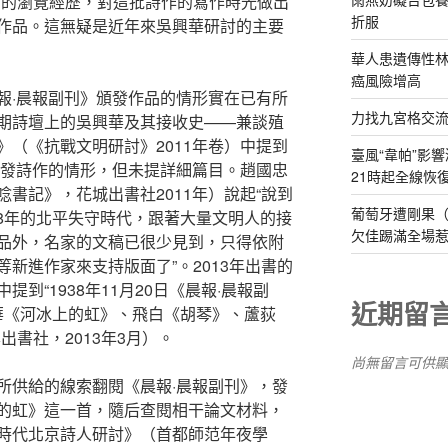
身的瀏覽經歷，對這批詩作的寫作時光做出
折服
作品。這無疑是近年來吳興華研討的主要
華人患遺傳性林
癌風險增高
報·晨報副刊》頒發作品的情形實在已有所
力找九宮格交
期詩壇上的吳興華及其接收史——兼談殖
（《抗戰文明研討》2011年卷）中提到
臺風“韋帕”影響
頒發詩作的情形，但未提詳細篇目。趙國忠
21時起全線恢
書記》，花城出書社2011年）說起“說到
葡萄牙遭剛果（
38年的北平失守時代，跟著大量文明人的接
欠佳踢滿全場
品外，名家的文稿已很少見到，只得依附
新進作家來支持版面了”。2013年出書的
到“1938年11月20日《晨報·晨報副
近期留
興華《河冰上的虹》、飛白《胡琴》、蘆荻
出書社，2013年3月）。
尚無留言可供
所供給的線索翻閱《晨報·晨報副刊》，發
的虹》這一首，隨后查閱相干論文材料，
時代北京詩人研討》（首都師范年夜學