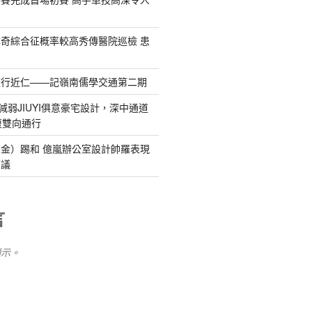
奇綜合征概率較高秀傳醫院巡檢 患
流行近仁——記嶺南儒學交通第二期
減弱JIUYI俱意豪宅設計，深中通道
復雙向通行
金）踢和 億嵐辦公室設計帥羅表現
惹議
言
顯示。