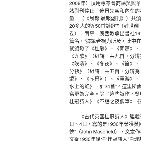
2008年）頂用專章會商過吳興
該副刊停止了佈景先容和內在的
量，（《晨報·晨報副刊》）共
20多人的近50首詩歌’”（封
卷），南寧：廣西教導出書社19
篇名，“據筆者視力所及，此中
就頒發了《杜鵑》、《聞簫》、
《九歌》（組詩，共九首，分辨
《吹哨》、《冬夜》、《笛》、
分袂》（組詩，共五首，分辨為
遠》、《序幕》）、《重游》、
水上的虹》，計24首”。這里
寫更為完全。除了這些詩作，吳
桂冠詩人》《不眠之夜偶筆》《
《古代英國桂冠詩人》連載于
日、4日，寫的是1930年榮獲英
德”（John Masefield）
文從1930年後任“桂冠詩人”白理基