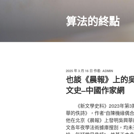
跳
至
算法的終點
主
要
內
容
發
2025 年 3 月 16 日
作者:
ADMIN
佈
也談《晨報》上的
於
文史–中國作家網
《新文學史料》2023年第
華的佚詩》，作者“自陳機緣偶
他在北京《晨報》上發明吳興華的
文各年夜學法術據庫搜刮，均未