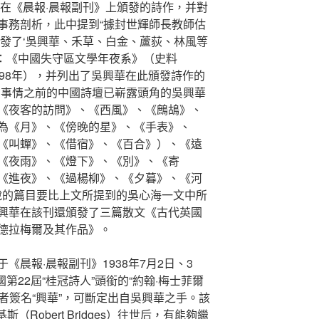
華在《晨報·晨報副刊》上頒發的詩作，并對
事務剖析，此中提到“據封世輝師長教師估
頒發了‘吳興華、禾草、白金、蘆荻、林風等
世輝：《中國失守區文學年夜系》（史料
98年），并列出了吳興華在此頒發詩作的
在事情之前的中國詩壇已嶄露頭角的吳興華
《夜客的訪問》、《西風》、《鷓鴣》、
為《月》、《傍晚的星》、《手表》、
《叫蟬》、《借宿》、《百合》）、《遠
《夜雨》、《燈下》、《別》、《寄
《進夜》、《過楊柳》、《夕暮》、《河
所說的篇目要比上文所提到的吳心海一文中所
興華在該刊還頒發了三篇散文《古代英國
德拉梅爾及其作品》。
《晨報·晨報副刊》1938年7月2日、3
國第22屆“桂冠詩人”頭銜的“約翰·梅士菲爾
，文章作者簽名“興華”，可斷定出自吳興華之手。該
斯（Robert Bridges）往世后，有能夠繼