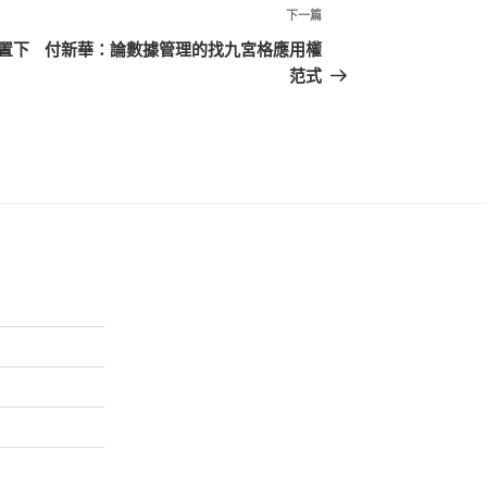
下
下一篇
一
置下
付新華：論數據管理的找九宮格應用權
篇
范式
文
章