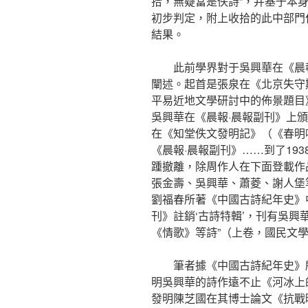
拾，無疑當是佚詩”，并基于本
初步判定，附上收拾的此中部門
結果。
此前學界對于吳興華在《晨
闡述。起首是張泉在《北京失守
平易近地文學研討中的佈景題目》
吳興華在《晨報·晨報副刊》上
在《知堂佚文發明記》（《春明唸
《晨報·晨報副刊》……到了19
踵撤離，除周作人在下面登載作
張金壽、吳興華、蕭菱、謝人堡等
劉福春所著《中國古詩紀年史》中提
刊》註銷‘古詩特輯’，刊有吳
《情歌》等詩”（上卷，國民文學
筆者據《中國古詩紀年史》
明吳興華的詩作遠不止《河冰上
發明陳芝國在其博士論文《抗戰