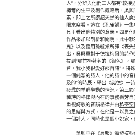
人”，分辨與他們二人都有“較接
梅爾的生平及創作概略后，吳興
素，即上之所謂超天然的仙人魔
眼來察看。這在《孔雀餅》一集
具里看出他特別的意義。四是他
作品來加以剖析和闡明，此中就
鬼》以及援用孫毓棠所譯《丟失
出，吳興華對于德拉梅爾的詩作
提到“那首極著名的《銀色》，那首
倉，我小我很愛好那首詩”。特
一個純潔的詩人，他的詩中的音
及的”的時辰，舉出《諾德》一
疲憊的羊群舉動的情況，第三節
種詩的格律與內在的事務孤芳自
重視詩歌的音韻格律并由
私密空
的思緒與方式，在他是一以貫之
一個詩人，同時也是個小說家，
吳興華在《晨報》頒發這些