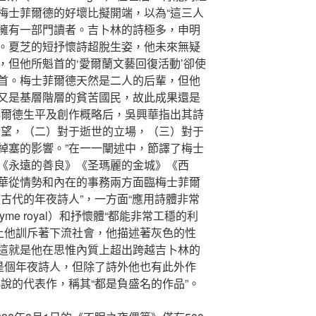
梅士菲爾德的好壞比擬開端，以為“這三人
擁有一部門讀者。吉卜林的詩極多，申明
。夏芝的短抒懷詩超脫生姿，他未來無疑
，但他所魁首的‘愛爾蘭文藝回復活動’卻使
首。梅士菲爾德天然是二人的后輩，但他
又是基層階層的貧苦國民，故此成果還是
菲爾德生平及創作概略后，吳興華指出其詩
盼望，（二）對于逝世的立場，（三）對于
綽塞的影響。”在一一闡述中，節譯了梅士
《永遠的善良》《圣瑪麗的金城》《西
華從情勢和內在的事務兩方面臨梅士菲爾
古代的年夜詩人”，一方面“應用詩體非常
me royal）和抒懷體“都能非常工穩的利
惟上他訓斥著下流社會，他描述著灰色的性
這就是他在思惟內質上超出跨越吉卜林的
雖是個年夜詩人，但除了詩外他也有此外作
說的代表作，稱其“都是負盛名的作品”。