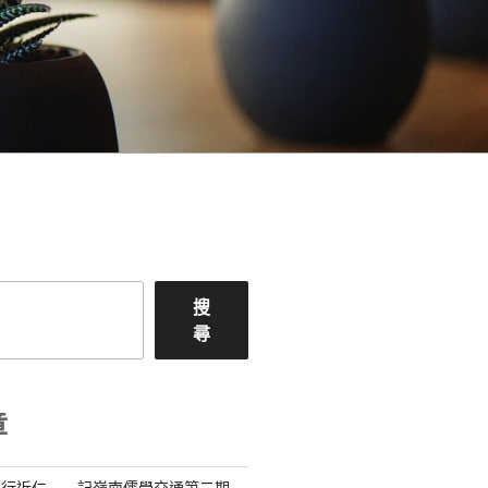
搜
尋
章
流行近仁——記嶺南儒學交通第二期