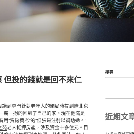
搜尋
 但投的錢就是回不來仁
欄目講到專門針對老年人的騙局時提到瞭北京
一瘸一拐的回到了自己的家。現在他滿是
近期文
用“賣房養老”的“但張是注射以幫助她。”
之苑
老人抵押房產，涉及資金十多億元。目
力找九宮格交