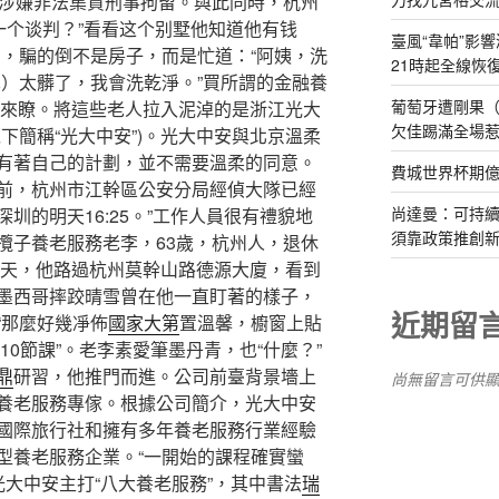
以涉嫌非法集資刑事拘留。與此同時，杭州
一个谈判？”看看这个别墅他知道他有钱
臺風“韋帕”影響
局，騙的倒不是房子，而是忙道：“阿姨，洗
21時起全線恢
單）太髒了，我會洗乾淨。”買所謂的金融養
葡萄牙遭剛果（
回來瞭。將這些老人拉入泥淖的是浙江光大
欠佳踢滿全場
下簡稱“光大中安”)。光大中安與北京溫柔
有著自己的計劃，並不需要溫柔的同意。
費城世界杯期
前，杭州市江幹區公安分局經偵大隊已經
尚達曼：可持
深圳的明天16:25。”工作人員很有禮貌地
須靠政策推創
攬子養老服務老李，63歲，杭州人，退休
一天，他路過杭州莫幹山路德源大廈，看到
墨西哥摔跤晴雪曾在他一直盯著的樣子，
近期留
“那麼好幾凈佈
國家大第
置溫馨，櫥窗上貼
期10節課”。老李素愛筆墨丹青，也“什麼？”
鼎
研習，他推門而進。公司前臺背景墻上
尚無留言可供
養老服務專傢。根據公司簡介，光大中安
國際旅行社和擁有多年養老服務行業經驗
型養老服務企業。“一開始的課程確實蠻
光大中安主打“八大養老服務”，其中書法
瑞