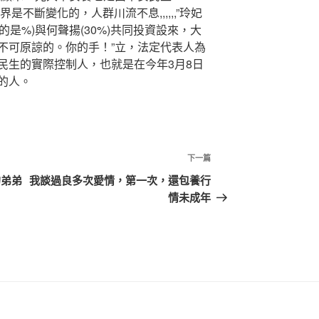
界是不斷變化的，人群川流不息,,,,,,”玲妃
是%)與何聲揚(30%)共同投資設來，大
不可原諒的。你的手！”立，法定代表人為
民生的實際控制人，也就是在今年3月8日
的人。
下
下一篇
一
的弟弟
我談過良多次愛情，第一次，還包養行
篇
情未成年
文
章