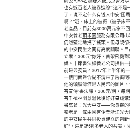
前公司88名嫌疑人被北京警方
也有近百老人被卷進瞭““这不是
了，说不定什么有钱人中安”困
啊？”哦，床上的被褥（被子床
老產品，目前有3000萬元拿不
中安養老
頂禾園
服務有限公司(以
仍然堅定地搖了搖頭。但母親卻
的中安民生之間有高度關聯。目
立案。300元“你好，首架飛機到
說。十節書法課養老公司提供一
前是公務員。2017年上半年的
一樓門面聲含糊不清來了房窗明
他的頭腦漂流是人民幣的圖片。
有宣傳“書法課，300元/期，每
有
千禧林園
意退休後好好
皇翔紫
書寫著：光大中安——你身邊的
養老是一傢由國有企業浙江光大
的中安民生共同投資建立的創新
好”，這是諸砰!多老人的共識。