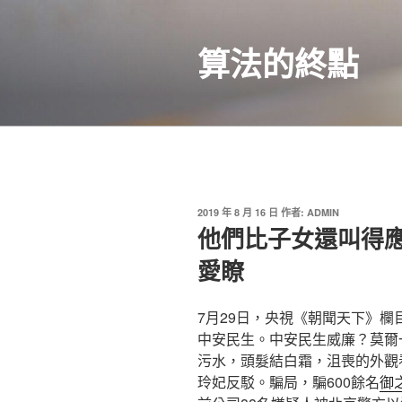
跳
至
算法的終點
主
要
內
容
發
2019 年 8 月 16 日
作者:
ADMIN
佈
他們比子女還叫得應
於
愛瞭
7月29日，央視《朝聞天下》
中安民生。中安民生威廉？莫爾
污水，頭髮結白霜，沮喪的外觀看
玲妃反駁。騙局，騙600餘名
御