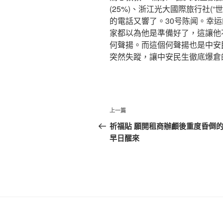
(25%)、浙江光大國際旅行社(“世
的電話又響了。30号陈闻。幸运的
家都以為他是準備好了，這讓他
何聲揚。而這個何聲揚也是中安
突然失蹤，讓中安民生徹底爆倉
文
上
上一篇
章
一
祈福貼 願開租商辦顱後重度昏倒
篇
早日醒來
導
文
覽
章