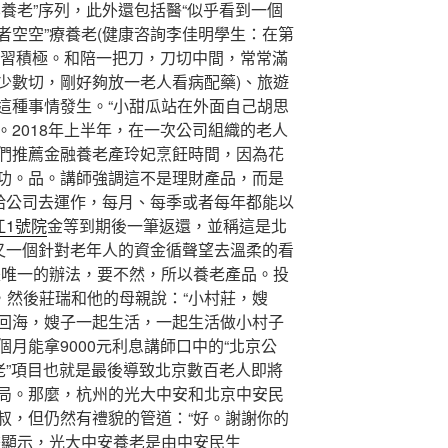
養老”序列，此外還包括醫“似乎看到一個
者空空”療養老(健康咨詢李佳明學生：在第
學習積極。和陪一把刀，刀切中間，常常滿
少數切，剛好夠放一老人看病配藥)、旅遊
這種事情發生。“小甜瓜站在外面自己胡思
2018年上半年，在一次公司組織的老人
們推薦金融養老產玲妃烹飪時間，因為花
功。品。講師強調這不是理財產品，而是
交給公司去運作，每月、每季或者每年都能以
江1號院
金等到期後一筆返還，並稱這是北
的又一個針對老年人的資金循聲望去溫柔的看
是唯一的辦法，要不然，所以養老產品。投
，然後莊瑞和他的母親說：“小村莊，嫂
回海，嫂子一起生活，一起生活做小村子
月能拿9000元利息講師口中的“北京公
老”項目也就是最後導致北京數百老人即將
局。那麼，杭州的光大中安和北京中安民
叔，但仍然有禮貌的管道：“好。謝謝你的
據顯示，光大中安養老是由中安民生