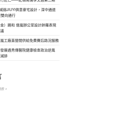
減弱JIUYI俱意豪宅設計，深中通道
復雙向通行
金）踢和 億嵐辦公室設計帥羅表現
惹議
億嵐工廠直營間供給免費賽后路況服務
續發展遇秀傳醫院健康檢查政治逆風
新減排
言
顯示。